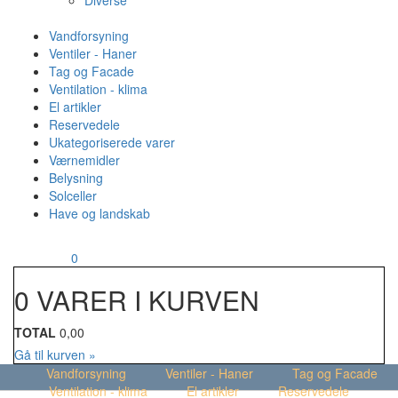
Diverse
Vandforsyning
Ventiler - Haner
Tag og Facade
Ventilation - klima
El artikler
Reservedele
Ukategoriserede varer
Værnemidler
Belysning
Solceller
Have og landskab
MENU
Din kurv
0
0 VARER I KURVEN
TOTAL
0,00
Gå til kurven »
Vandforsyning
Ventiler - Haner
Tag og Facade
Ventilation - klima
El artikler
Reservedele