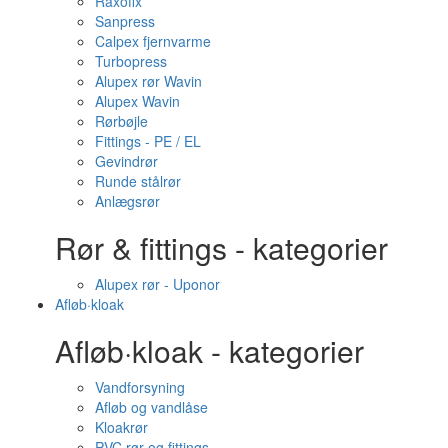
Raxofix
Sanpress
Calpex fjernvarme
Turbopress
Alupex rør Wavin
Alupex Wavin
Rørbøjle
Fittings - PE / EL
Gevindrør
Runde stålrør
Anlægsrør
Rør & fittings - kategorier
Alupex rør - Uponor
Afløb·kloak
Afløb·kloak - kategorier
Vandforsyning
Afløb og vandlåse
Kloakrør
PVC rør og fittings