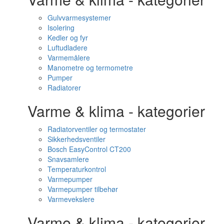
Gulvvarmesystemer
Isolering
Kedler og fyr
Luftudladere
Varmemålere
Manometre og termometre
Pumper
Radiatorer
Varme & klima - kategorier
Radiatorventiler og termostater
Sikkerhedsventiler
Bosch EasyControl CT200
Snavsamlere
Temperaturkontrol
Varmepumper
Varmepumper tilbehør
Varmevekslere
Varme & klima - kategorier