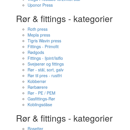
Uponor Press
Rør & fittings - kategorier
Roth press
Mepla press
Tigris Wavin press
Fittings - Primofit
Rødgods
Fittings - Ijoint/Isiflo
Svejserør og fittings
Rør - stål, sort, galv
Rør til pres - rustfri
Kobberrør
Rørbærere
Rør - PE / PEM
Gasfittings-Rør
Koblingsdåse
Rør & fittings - kategorier
Rosetter