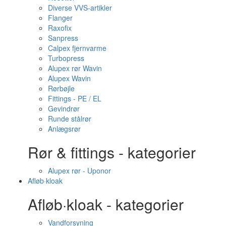
Diverse VVS-artikler
Flanger
Raxofix
Sanpress
Calpex fjernvarme
Turbopress
Alupex rør Wavin
Alupex Wavin
Rørbøjle
Fittings - PE / EL
Gevindrør
Runde stålrør
Anlægsrør
Rør & fittings - kategorier
Alupex rør - Uponor
Afløb·kloak
Afløb·kloak - kategorier
Vandforsyning