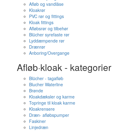
Afløb og vandlåse
Kloakrør
PVC rør og fittings
Kloak fittings
Afløbsrør og tilbehør
Blücher syrefaste rør
Lyddæmpende rør
Drænrør
Anboring/Overgange
Afløb·kloak - kategorier
Blücher - tagafløb
Blucher Waterline
Brønde
Kloakdæksler og karme
Topringe til kloak karme
Kloakrensere
Dræn- afløbspumper
Faskiner
Linjedræn