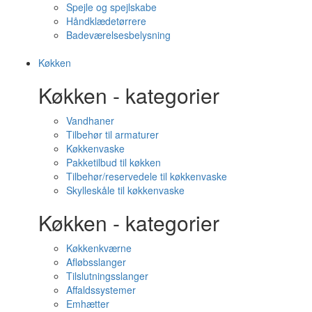
Spejle og spejlskabe
Håndklædetørrere
Badeværelsesbelysning
Køkken
Køkken - kategorier
Vandhaner
Tilbehør til armaturer
Køkkenvaske
Pakketilbud til køkken
Tilbehør/reservedele til køkkenvaske
Skylleskåle til køkkenvaske
Køkken - kategorier
Køkkenkværne
Afløbsslanger
Tilslutningsslanger
Affaldssystemer
Emhætter