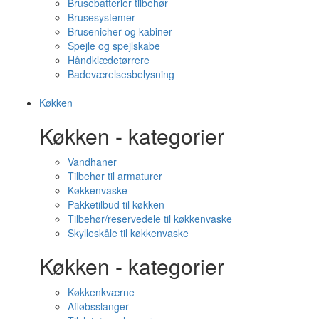
Brusebatterier tilbehør
Brusesystemer
Brusenicher og kabiner
Spejle og spejlskabe
Håndklædetørrere
Badeværelsesbelysning
Køkken
Køkken - kategorier
Vandhaner
Tilbehør til armaturer
Køkkenvaske
Pakketilbud til køkken
Tilbehør/reservedele til køkkenvaske
Skylleskåle til køkkenvaske
Køkken - kategorier
Køkkenkværne
Afløbsslanger