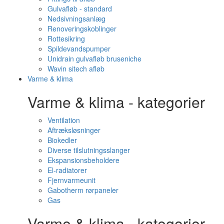
Gulvafløb - standard
Nedsivningsanlæg
Renoveringskoblinger
Rottesikring
Spildevandspumper
Unidrain gulvafløb bruseniche
Wavin sitech afløb
Varme & klima
Varme & klima - kategorier
Ventilation
Aftræksløsninger
Biokedler
Diverse tilslutningsslanger
Ekspansionsbeholdere
El-radiatorer
Fjernvarmeunit
Gabotherm rørpaneler
Gas
Varme & klima - kategorier