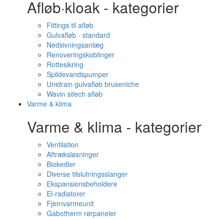
Afløb·kloak - kategorier
Fittings til afløb
Gulvafløb - standard
Nedsivningsanlæg
Renoveringskoblinger
Rottesikring
Spildevandspumper
Unidrain gulvafløb bruseniche
Wavin sitech afløb
Varme & klima
Varme & klima - kategorier
Ventilation
Aftræksløsninger
Biokedler
Diverse tilslutningsslanger
Ekspansionsbeholdere
El-radiatorer
Fjernvarmeunit
Gabotherm rørpaneler