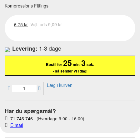
Kompressions Fittings
6,75 kr
Vejl. pris 9,09 kr
1-3 dage
Levering:
25
2
Bestil før
min.
sek.
- så sender vi i dag!
Læg i kurven
Har du spørgsmål?
71 746 746
(Hverdage 9:00 - 16:00)
E-mail