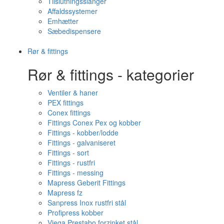
Tilslutningsslanger
Affaldssystemer
Emhætter
Sæbedispensere
Rør & fittings
Rør & fittings - kategorier
Ventiler & haner
PEX fittings
Conex fittings
Fittings Conex Pex og kobber
Fittings - kobber/lodde
Fittings - galvaniseret
Fittings - sort
Fittings - rustfri
Fittings - messing
Mapress Geberit Fittings
Mapress fz
Sanpress Inox rustfri stål
Profipress kobber
Viega Prestabo forzinket stål