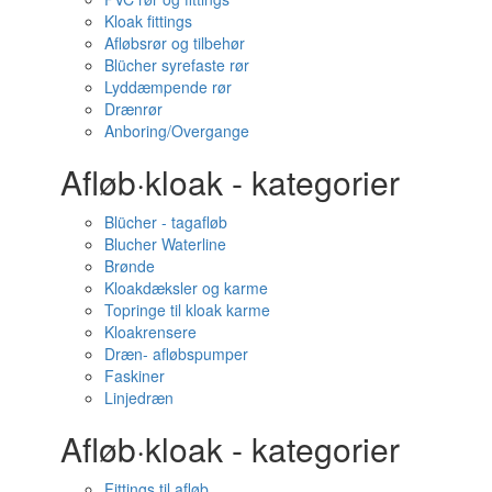
Kloak fittings
Afløbsrør og tilbehør
Blücher syrefaste rør
Lyddæmpende rør
Drænrør
Anboring/Overgange
Afløb·kloak - kategorier
Blücher - tagafløb
Blucher Waterline
Brønde
Kloakdæksler og karme
Topringe til kloak karme
Kloakrensere
Dræn- afløbspumper
Faskiner
Linjedræn
Afløb·kloak - kategorier
Fittings til afløb