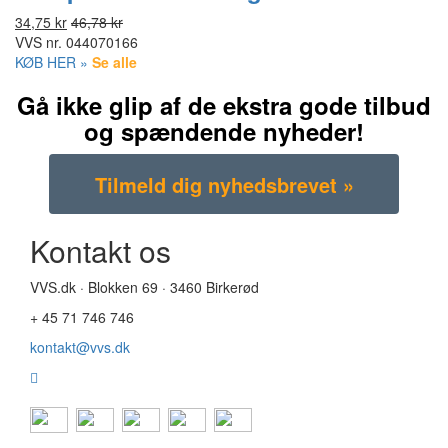
34,75 kr
46,78 kr
VVS nr.
044070166
KØB HER »
Se alle
Gå ikke glip af de ekstra gode tilbud
og spændende nyheder!
Kontakt os
VVS.dk · Blokken 69 · 3460 Birkerød
+ 45 71 746 746
kontakt@vvs.dk