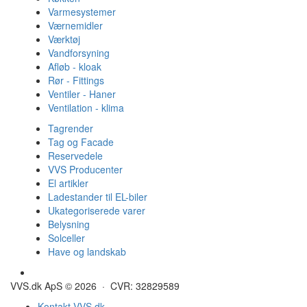
Varmesystemer
Værnemidler
Værktøj
Vandforsyning
Afløb - kloak
Rør - Fittings
Ventiler - Haner
Ventilation - klima
Tagrender
Tag og Facade
Reservedele
VVS Producenter
El artikler
Ladestander til EL-biler
Ukategoriserede varer
Belysning
Solceller
Have og landskab
Gulvvarme - Megatherm
VVS.dk ApS © 2026 · CVR: 32829589
Kontakt VVS.dk