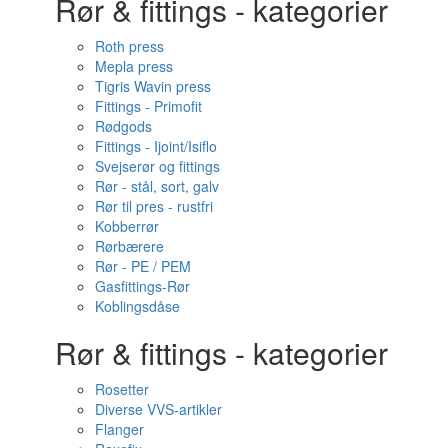
Rør & fittings - kategorier
Roth press
Mepla press
Tigris Wavin press
Fittings - Primofit
Rødgods
Fittings - Ijoint/Isiflo
Svejserør og fittings
Rør - stål, sort, galv
Rør til pres - rustfri
Kobberrør
Rørbærere
Rør - PE / PEM
Gasfittings-Rør
Koblingsdåse
Rør & fittings - kategorier
Rosetter
Diverse VVS-artikler
Flanger