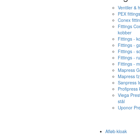
Ventiler & 
PEX fitting
Conex fitti
Fittings C
kobber
Fittings - 
Fittings - g
Fittings - s
Fittings - ru
Fittings - 
Mapress Ge
Mapress fz
Sanpress In
Profipress
Viega Pres
stål
Uponor Pr
Afløb·kloak