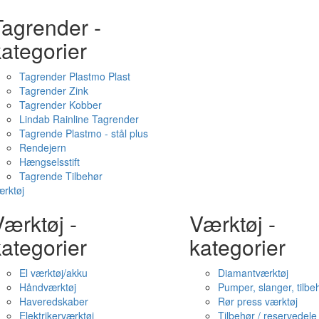
Tagrender -
ategorier
Tagrender Plastmo Plast
Tagrender Zink
Tagrender Kobber
Lindab Rainline Tagrender
Tagrende Plastmo - stål plus
Rendejern
Hængselsstift
Tagrende Tilbehør
rktøj
ærktøj -
Værktøj -
ategorier
kategorier
El værktøj/akku
Diamantværktøj
Håndværktøj
Pumper, slanger, tilbe
Haveredskaber
Rør press værktøj
Elektrikerværktøj
Tilbehør / reservedele