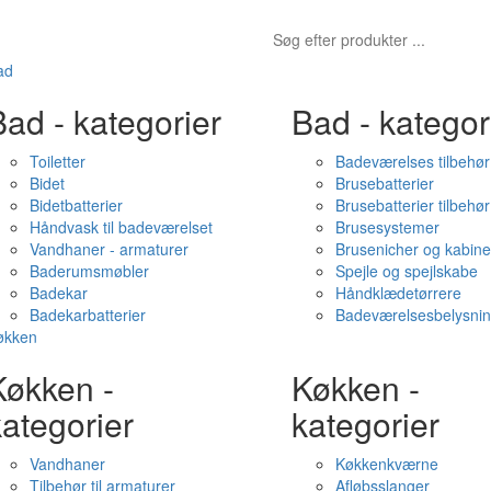
ad
ad - kategorier
Bad - kategor
Toiletter
Badeværelses tilbehør
Bidet
Brusebatterier
Bidetbatterier
Brusebatterier tilbehør
Håndvask til badeværelset
Brusesystemer
Vandhaner - armaturer
Brusenicher og kabine
Baderumsmøbler
Spejle og spejlskabe
Badekar
Håndklædetørrere
Badekarbatterier
Badeværelsesbelysni
økken
Køkken -
Køkken -
ategorier
kategorier
Vandhaner
Køkkenkværne
Tilbehør til armaturer
Afløbsslanger