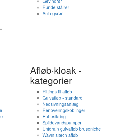
Gevindrør
Runde stålrør
Anlægsrør
-
Afløb·kloak -
kategorier
Fittings til afløb
Gulvafløb - standard
Nedsivningsanlæg
e
Renoveringskoblinger
me
Rottesikring
Spildevandspumper
Unidrain gulvafløb bruseniche
Wavin sitech afløb