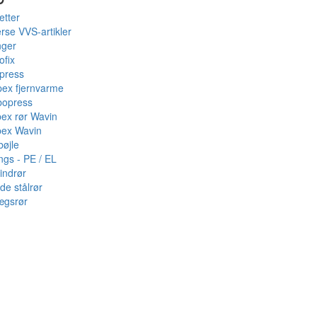
etter
rse VVS-artikler
nger
ofix
press
pex fjernvarme
bopress
pex rør Wavin
pex Wavin
bøjle
ings - PE / EL
indrør
de stålrør
ægsrør