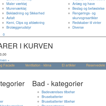
Maler værktøj
Anlæg og have
Murerværktøj
Beslag og befæstelse
Beklædning og Sikkerhed
Rengørings- og
Asfalt
skurvognsartikler
Kemi, Clips og afdækning
Redskaber til vinter
Brolæggerudstyr
Diverse
v
0
ARER I KURVEN
0,00
urven »
og Facade
Ventilation - klima
El artikler
Reservedele
tegorier
Bad - kategorier
Badeværelses tilbehør
Brusebatterier
ier
Brusebatterier tilbehør