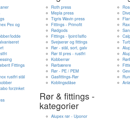
haner
Roth press
Ros
s
Mepla press
Dive
ngs
Tigris Wavin press
Fla
onex Pex og
Fittings - Primofit
Rax
Rødgods
San
kobber/lodde
Fittings - Ijoint/Isiflo
Cal
alvaniseret
Svejserør og fittings
Tur
ort
Rør - stål, sort, galv
Alu
stfri
Rør til pres - rustfri
Alu
messing
Kobberrør
Rør
berit Fittings
Rørbærere
Fitt
Rør - PE / PEM
Gev
ox rustfri stål
Gasfittings-Rør
Run
 kobber
Koblingsdåse
Anl
tabo forzinket
Rør & fittings -
ess
kategorier
Alupex rør - Uponor