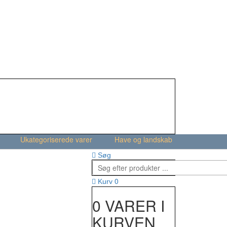
Ukategoriserede varer
Have og landskab
Søg
0
Kurv
0 VARER I
KURVEN