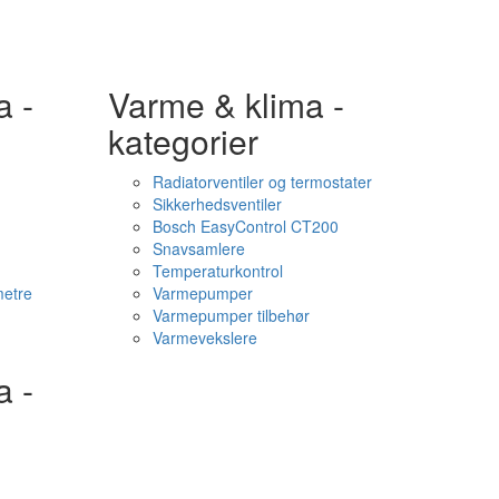
a -
Varme & klima -
kategorier
Radiatorventiler og termostater
Sikkerhedsventiler
Bosch EasyControl CT200
Snavsamlere
Temperaturkontrol
etre
Varmepumper
Varmepumper tilbehør
Varmevekslere
a -