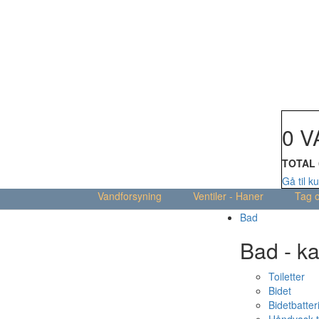
Din kur
0 V
TOTAL
Gå til k
Vandforsyning
Ventiler - Haner
Tag 
Bad
Bad - ka
Toiletter
Bidet
Bidetbatter