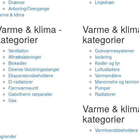
Drænrør
Linjedræn
Anboring/Overgange
arme & klima
Varme & klima -
Varme & klim
ategorier
kategorier
Ventilation
Gulvvarmesystemer
Aftræksløsninger
Isolering
Biokedler
Kedler og fyr
Diverse tilslutningsslanger
Luftudladere
Ekspansionsbeholdere
Varmemålere
El-radiatorer
Manometre og termom
Fjernvarmeunit
Pumper
Gabotherm rørpaneler
Radiatorer
Gas
Varme & klim
kategorier
Varmtvandsbeholdere
agrender