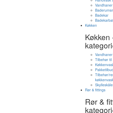
Håndvask t
Vandhaner 
Baderumsm
Badekar
Badekarbat
Køkken
Køkken 
kategori
Vandhaner
Tilbehør ti
Køkkenvas
Pakketilbud
Tilbehør/re
køkkenvas
Skylleskåle
Rør & fittings
Rør & fit
kategori