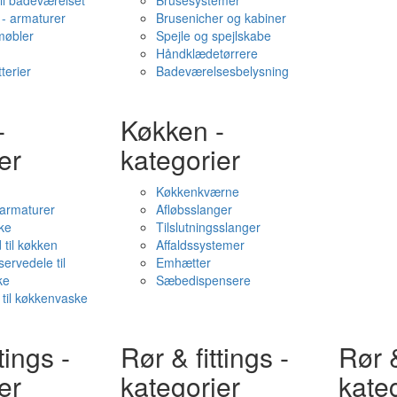
il badeværelset
Brusesystemer
- armaturer
Brusenicher og kabiner
øbler
Spejle og spejlskabe
Håndklædetørrere
terier
Badeværelsesbelysning
-
Køkken -
er
kategorier
Køkkenkværne
l armaturer
Afløbsslanger
ke
Tilslutningsslanger
 til køkken
Affaldssystemer
servedele til
Emhætter
ke
Sæbedispensere
 til køkkenvaske
tings -
Rør & fittings -
Rør &
er
kategorier
kate