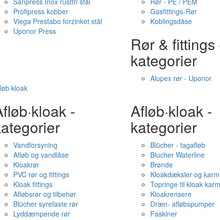
Sanpress Inox rustfri stål
Rør - PE / PEM
Profipress kobber
Gasfittings-Rør
Viega Prestabo forzinket stål
Koblingsdåse
Uponor Press
Rør & fittings 
kategorier
Alupex rør - Uponor
løb·kloak
fløb·kloak -
Afløb·kloak -
ategorier
kategorier
Vandforsyning
Blücher - tagafløb
Afløb og vandlåse
Blucher Waterline
Kloakrør
Brønde
PVC rør og fittings
Kloakdæksler og karm
Kloak fittings
Topringe til kloak kar
Afløbsrør og tilbehør
Kloakrensere
Blücher syrefaste rør
Dræn- afløbspumper
Lyddæmpende rør
Faskiner