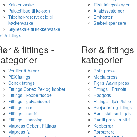
Køkkenvaske
Tilslutningsslanger
Pakketilbud til køkken
Affaldssystemer
Tilbehør/reservedele til
Emhætter
køkkenvaske
Sæbedispensere
Skylleskåle til køkkenvaske
r & fittings
ør & fittings -
Rør & fittings 
ategorier
kategorier
Ventiler & haner
Roth press
PEX fittings
Mepla press
Conex fittings
Tigris Wavin press
Fittings Conex Pex og kobber
Fittings - Primofit
Fittings - kobber/lodde
Rødgods
Fittings - galvaniseret
Fittings - Ijoint/Isiflo
Fittings - sort
Svejserør og fittings
Fittings - rustfri
Rør - stål, sort, galv
Fittings - messing
Rør til pres - rustfri
Mapress Geberit Fittings
Kobberrør
Mapress fz
Rørbærere