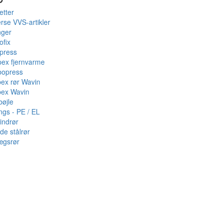
etter
rse VVS-artikler
nger
ofix
press
pex fjernvarme
bopress
pex rør Wavin
pex Wavin
bøjle
ings - PE / EL
indrør
de stålrør
ægsrør