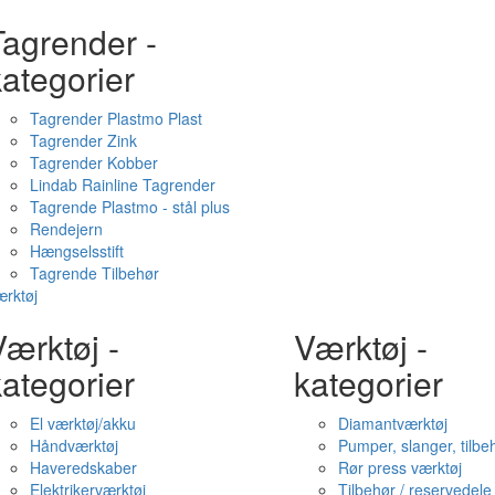
Tagrender -
ategorier
Tagrender Plastmo Plast
Tagrender Zink
Tagrender Kobber
Lindab Rainline Tagrender
Tagrende Plastmo - stål plus
Rendejern
Hængselsstift
Tagrende Tilbehør
rktøj
ærktøj -
Værktøj -
ategorier
kategorier
El værktøj/akku
Diamantværktøj
Håndværktøj
Pumper, slanger, tilbe
Haveredskaber
Rør press værktøj
Elektrikerværktøj
Tilbehør / reservedele