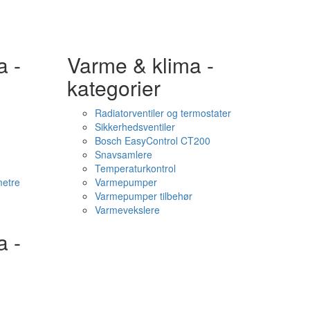
a -
Varme & klima -
kategorier
Radiatorventiler og termostater
Sikkerhedsventiler
Bosch EasyControl CT200
Snavsamlere
Temperaturkontrol
etre
Varmepumper
Varmepumper tilbehør
Varmevekslere
a -