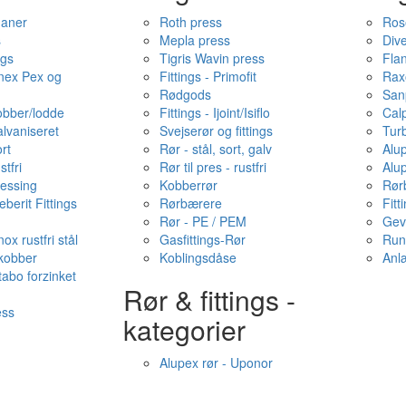
haner
Roth press
Ros
s
Mepla press
Dive
ngs
Tigris Wavin press
Fla
onex Pex og
Fittings - Primofit
Rax
Rødgods
San
kobber/lodde
Fittings - Ijoint/Isiflo
Cal
alvaniseret
Svejserør og fittings
Tur
ort
Rør - stål, sort, galv
Alu
stfri
Rør til pres - rustfri
Alu
messing
Kobberrør
Rør
berit Fittings
Rørbærere
Fitt
Rør - PE / PEM
Gev
ox rustfri stål
Gasfittings-Rør
Run
 kobber
Koblingsdåse
Anl
tabo forzinket
Rør & fittings -
ess
kategorier
Alupex rør - Uponor