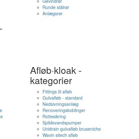
Gevindrør
Runde stålrør
Anlægsrør
-
Afløb·kloak -
kategorier
Fittings til afløb
Gulvafløb - standard
Nedsivningsanlæg
e
Renoveringskoblinger
me
Rottesikring
Spildevandspumper
Unidrain gulvafløb bruseniche
Wavin sitech afløb