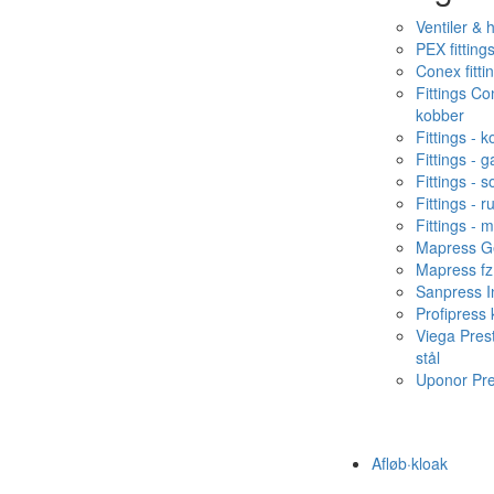
Ventiler & 
PEX fitting
Conex fitti
Fittings C
kobber
Fittings - 
Fittings - g
Fittings - s
Fittings - ru
Fittings - 
Mapress Ge
Mapress fz
Sanpress In
Profipress
Viega Pres
stål
Uponor Pr
Afløb·kloak