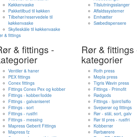
Køkkenvaske
Tilslutningsslanger
Pakketilbud til køkken
Affaldssystemer
Tilbehør/reservedele til
Emhætter
køkkenvaske
Sæbedispensere
Skylleskåle til køkkenvaske
r & fittings
ør & fittings -
Rør & fittings 
ategorier
kategorier
Ventiler & haner
Roth press
PEX fittings
Mepla press
Conex fittings
Tigris Wavin press
Fittings Conex Pex og kobber
Fittings - Primofit
Fittings - kobber/lodde
Rødgods
Fittings - galvaniseret
Fittings - Ijoint/Isiflo
Fittings - sort
Svejserør og fittings
Fittings - rustfri
Rør - stål, sort, galv
Fittings - messing
Rør til pres - rustfri
Mapress Geberit Fittings
Kobberrør
Mapress fz
Rørbærere