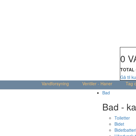
Din kur
0 V
TOTAL
Gå til k
Vandforsyning
Ventiler - Haner
Tag 
Bad
Bad - ka
Toiletter
Bidet
Bidetbatter