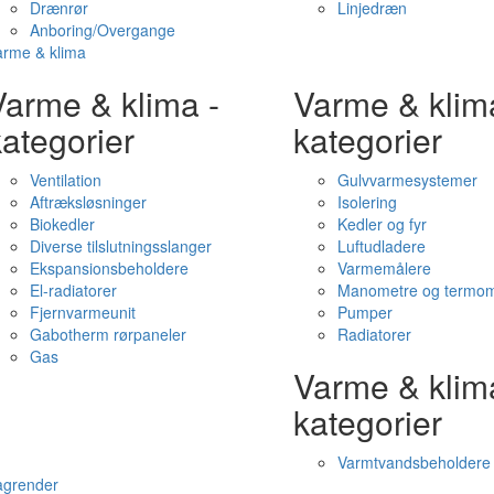
Drænrør
Linjedræn
Anboring/Overgange
arme & klima
Varme & klima -
Varme & klim
ategorier
kategorier
Ventilation
Gulvvarmesystemer
Aftræksløsninger
Isolering
Biokedler
Kedler og fyr
Diverse tilslutningsslanger
Luftudladere
Ekspansionsbeholdere
Varmemålere
El-radiatorer
Manometre og termom
Fjernvarmeunit
Pumper
Gabotherm rørpaneler
Radiatorer
Gas
Varme & klim
kategorier
Varmtvandsbeholdere
agrender