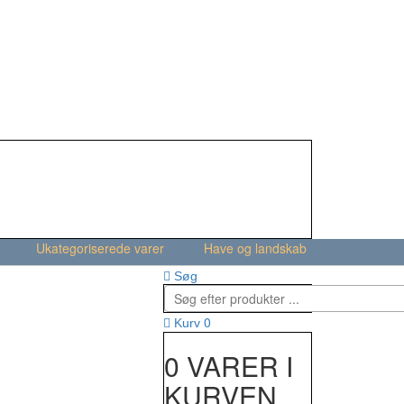
Ukategoriserede varer
Have og landskab
Søg
0
Kurv
0 VARER I
KURVEN