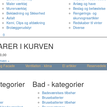
Maler værktøj
Anlæg og have
Murerværktøj
Beslag og befæstelse
Beklædning og Sikkerhed
Rengørings- og
Asfalt
skurvognsartikler
Kemi, Clips og afdækning
Redskaber til vinter
Brolæggerudstyr
Diverse
v
0
ARER I KURVEN
0,00
urven »
og Facade
Ventilation - klima
El artikler
Reservedele
tegorier
Bad - kategorier
Badeværelses tilbehør
Brusebatterier
ier
Brusebatterier tilbehør