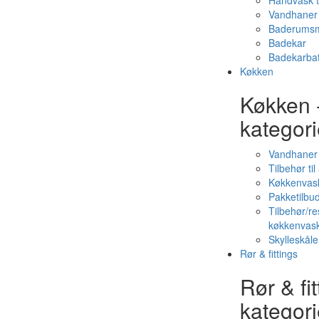
Håndvask t
Vandhaner 
Baderumsm
Badekar
Badekarbat
Køkken
Køkken 
kategori
Vandhaner
Tilbehør ti
Køkkenvas
Pakketilbud
Tilbehør/re
køkkenvas
Skylleskåle
Rør & fittings
Rør & fit
kategori