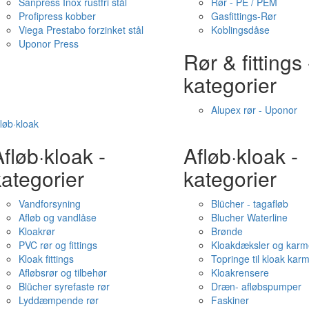
Sanpress Inox rustfri stål
Rør - PE / PEM
Profipress kobber
Gasfittings-Rør
Viega Prestabo forzinket stål
Koblingsdåse
Uponor Press
Rør & fittings 
kategorier
Alupex rør - Uponor
løb·kloak
fløb·kloak -
Afløb·kloak -
ategorier
kategorier
Vandforsyning
Blücher - tagafløb
Afløb og vandlåse
Blucher Waterline
Kloakrør
Brønde
PVC rør og fittings
Kloakdæksler og karm
Kloak fittings
Topringe til kloak kar
Afløbsrør og tilbehør
Kloakrensere
Blücher syrefaste rør
Dræn- afløbspumper
Lyddæmpende rør
Faskiner