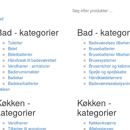
ad
ad - kategorier
Bad - kategor
Toiletter
Badeværelses tilbehør
Bidet
Brusebatterier
Bidetbatterier
Brusebatterier tilbehør
Håndvask til badeværelset
Brusesystemer
Vandhaner - armaturer
Brusenicher og kabine
Baderumsmøbler
Spejle og spejlskabe
Badekar
Håndklædetørrere
Badekarbatterier
Badeværelsesbelysni
økken
Køkken -
Køkken -
ategorier
kategorier
Vandhaner
Køkkenkværne
Tilbehør til armaturer
Afløbsslanger