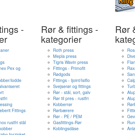
tings -
Rør & fittings -
Rør &
er
kategorier
kate
haner
Roth press
Ros
s
Mepla press
Dive
ngs
Tigris Wavin press
Fla
onex Pex og
Fittings - Primofit
Rax
Rødgods
San
kobber/lodde
Fittings - Ijoint/Isiflo
Cal
alvaniseret
Svejserør og fittings
Tur
ort
Rør - stål, sort, galv
Alu
stfri
Rør til pres - rustfri
Alu
messing
Kobberrør
Rør
berit Fittings
Rørbærere
Fitt
Rør - PE / PEM
Gev
ox rustfri stål
Gasfittings-Rør
Run
 kobber
Koblingsdåse
Anl
tabo forzinket