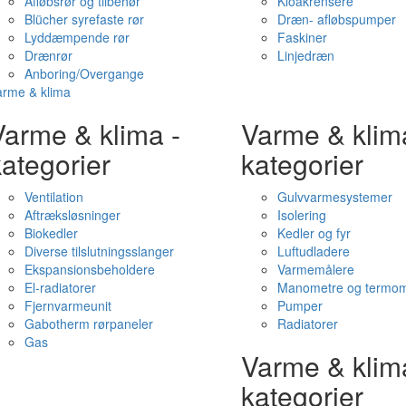
Afløbsrør og tilbehør
Kloakrensere
Blücher syrefaste rør
Dræn- afløbspumper
Lyddæmpende rør
Faskiner
Drænrør
Linjedræn
Anboring/Overgange
arme & klima
Varme & klima -
Varme & klim
ategorier
kategorier
Ventilation
Gulvvarmesystemer
Aftræksløsninger
Isolering
Biokedler
Kedler og fyr
Diverse tilslutningsslanger
Luftudladere
Ekspansionsbeholdere
Varmemålere
El-radiatorer
Manometre og termom
Fjernvarmeunit
Pumper
Gabotherm rørpaneler
Radiatorer
Gas
Varme & klim
kategorier