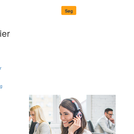
ier
r
ng