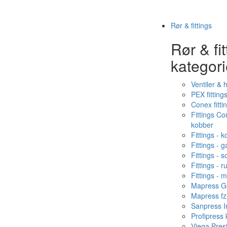
Rør & fittings
Rør & fit
kategori
Ventiler & 
PEX fitting
Conex fitti
Fittings C
kobber
Fittings - 
Fittings - g
Fittings - s
Fittings - ru
Fittings - 
Mapress Ge
Mapress fz
Sanpress In
Profipress
Viega Pres