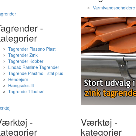
Varmtvandsbeholdere
agrender
Tagrender -
ategorier
Tagrender Plastmo Plast
Tagrender Zink
Tagrender Kobber
Lindab Rainline Tagrender
Tagrende Plastmo - stål plus
Rendejern
Hængselsstift
Tagrende Tilbehør
rktøj
ærktøj -
Værktøj -
ategorier
kategorier