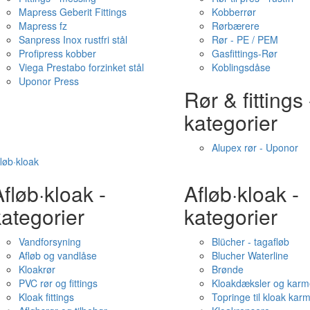
Mapress Geberit Fittings
Kobberrør
Mapress fz
Rørbærere
Sanpress Inox rustfri stål
Rør - PE / PEM
Profipress kobber
Gasfittings-Rør
Viega Prestabo forzinket stål
Koblingsdåse
Uponor Press
Rør & fittings 
kategorier
Alupex rør - Uponor
løb·kloak
fløb·kloak -
Afløb·kloak -
ategorier
kategorier
Vandforsyning
Blücher - tagafløb
Afløb og vandlåse
Blucher Waterline
Kloakrør
Brønde
PVC rør og fittings
Kloakdæksler og karm
Kloak fittings
Topringe til kloak kar