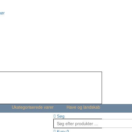
hør
Ukategoriserede varer
Have og landskab
Søg
0
Kurv