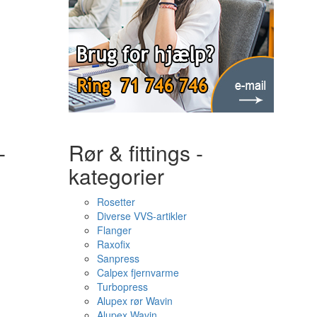
-
Rør & fittings -
kategorier
Rosetter
Diverse VVS-artikler
Flanger
Raxofix
Sanpress
Calpex fjernvarme
Turbopress
Alupex rør Wavin
Alupex Wavin