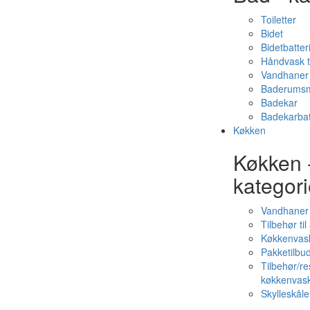
Toiletter
Bidet
Bidetbatter
Håndvask t
Vandhaner 
Baderumsm
Badekar
Badekarbat
Køkken
Køkken 
kategori
Vandhaner
Tilbehør ti
Køkkenvas
Pakketilbud
Tilbehør/re
køkkenvas
Skylleskåle