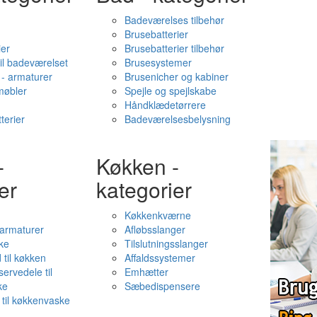
Badeværelses tilbehør
Brusebatterier
ier
Brusebatterier tilbehør
il badeværelset
Brusesystemer
- armaturer
Brusenicher og kabiner
øbler
Spejle og spejlskabe
Håndklædetørrere
terier
Badeværelsesbelysning
-
Køkken -
er
kategorier
Køkkenkværne
l armaturer
Afløbsslanger
ke
Tilslutningsslanger
 til køkken
Affaldssystemer
servedele til
Emhætter
ke
Sæbedispensere
 til køkkenvaske