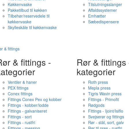
Køkkenvaske
Tilslutningsslanger
Pakketilbud til køkken
Affaldssystemer
Tilbehør/reservedele til
Emhætter
køkkenvaske
Sæbedispensere
Skylleskåle til køkkenvaske
r & fittings
ør & fittings -
Rør & fittings 
ategorier
kategorier
Ventiler & haner
Roth press
PEX fittings
Mepla press
Conex fittings
Tigris Wavin press
Fittings Conex Pex og kobber
Fittings - Primofit
Fittings - kobber/lodde
Rødgods
Fittings - galvaniseret
Fittings - Ijoint/Isiflo
Fittings - sort
Svejserør og fittings
Fittings - rustfri
Rør - stål, sort, galv
Fittings - messing
Rør til pres - rustfri