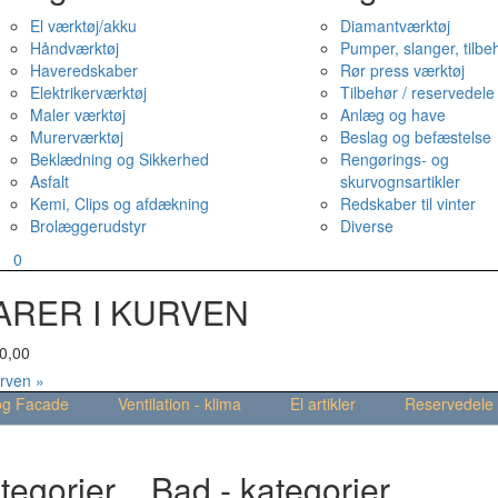
El værktøj/akku
Diamantværktøj
Håndværktøj
Pumper, slanger, tilbe
Haveredskaber
Rør press værktøj
Elektrikerværktøj
Tilbehør / reservedele
Maler værktøj
Anlæg og have
Murerværktøj
Beslag og befæstelse
Beklædning og Sikkerhed
Rengørings- og
Asfalt
skurvognsartikler
Kemi, Clips og afdækning
Redskaber til vinter
Brolæggerudstyr
Diverse
v
0
ARER I KURVEN
0,00
urven »
og Facade
Ventilation - klima
El artikler
Reservedele
tegorier
Bad - kategorier