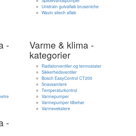
Spildevandspumper
Unidrain gulvafløb bruseniche
Wavin sitech afløb
a -
Varme & klima -
kategorier
Radiatorventiler og termostater
Sikkerhedsventiler
Bosch EasyControl CT200
Snavsamlere
Temperaturkontrol
etre
Varmepumper
Varmepumper tilbehør
Varmevekslere
a -