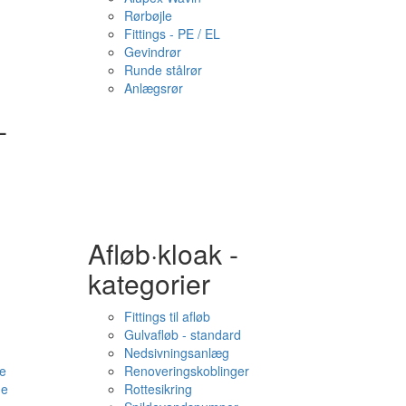
Rørbøjle
Fittings - PE / EL
Gevindrør
Runde stålrør
Anlægsrør
-
Afløb·kloak -
kategorier
Fittings til afløb
Gulvafløb - standard
Nedsivningsanlæg
e
Renoveringskoblinger
me
Rottesikring