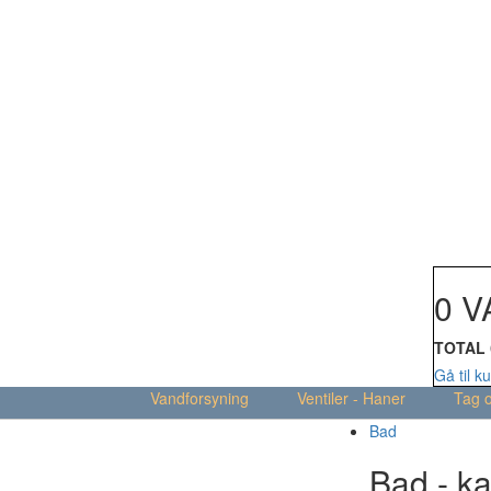
Din kur
0 V
TOTAL
Gå til k
Vandforsyning
Ventiler - Haner
Tag 
Bad
Bad - ka