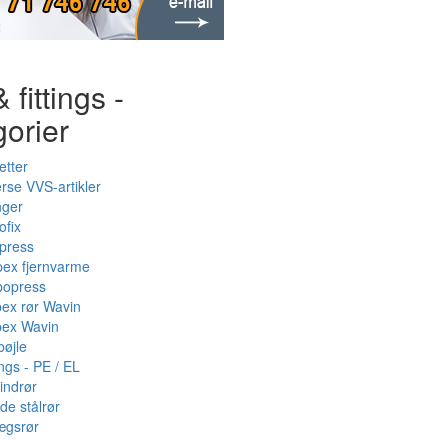
 fittings -
gorier
etter
rse VVS-artikler
nger
ofix
press
pex fjernvarme
bopress
pex rør Wavin
pex Wavin
bøjle
ings - PE / EL
indrør
de stålrør
ægsrør