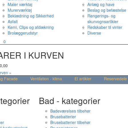
Maler værktøj
Anlæg og have
Murerværktøj
Beslag og befæstelse
Beklædning og Sikkerhed
Rengørings- og
Asfalt
skurvognsartikler
Kemi, Clips og afdækning
Redskaber til vinter
Brolæggerudstyr
Diverse
v
0
ARER I KURVEN
0,00
urven »
og Facade
Ventilation - klima
El artikler
Reservedele
tegorier
Bad - kategorier
Badeværelses tilbehør
Brusebatterier
ier
Brusebatterier tilbehør