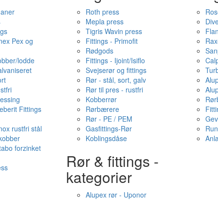
haner
Roth press
Ros
s
Mepla press
Dive
ngs
Tigris Wavin press
Fla
onex Pex og
Fittings - Primofit
Rax
Rødgods
San
kobber/lodde
Fittings - Ijoint/Isiflo
Cal
alvaniseret
Svejserør og fittings
Tur
ort
Rør - stål, sort, galv
Alu
stfri
Rør til pres - rustfri
Alu
messing
Kobberrør
Rør
berit Fittings
Rørbærere
Fitt
Rør - PE / PEM
Gev
ox rustfri stål
Gasfittings-Rør
Run
 kobber
Koblingsdåse
Anl
tabo forzinket
Rør & fittings -
ess
kategorier
Alupex rør - Uponor