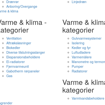
Drænrør
Linjedræn
Anboring/Overgange
arme & klima
Varme & klima -
Varme & klim
ategorier
kategorier
Ventilation
Gulvvarmesystemer
Aftræksløsninger
Isolering
Biokedler
Kedler og fyr
Diverse tilslutningsslanger
Luftudladere
Ekspansionsbeholdere
Varmemålere
El-radiatorer
Manometre og termom
Fjernvarmeunit
Pumper
Gabotherm rørpaneler
Radiatorer
Gas
Varme & klim
kategorier
Varmtvandsbeholdere
agrender