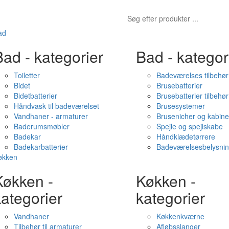
ad
ad - kategorier
Bad - kategor
Toiletter
Badeværelses tilbehør
Bidet
Brusebatterier
Bidetbatterier
Brusebatterier tilbehør
Håndvask til badeværelset
Brusesystemer
Vandhaner - armaturer
Brusenicher og kabine
Baderumsmøbler
Spejle og spejlskabe
Badekar
Håndklædetørrere
Badekarbatterier
Badeværelsesbelysni
økken
Køkken -
Køkken -
ategorier
kategorier
Vandhaner
Køkkenkværne
Tilbehør til armaturer
Afløbsslanger