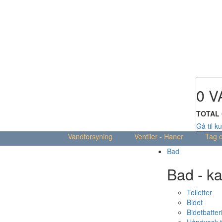
Din kur
0 V
TOTAL
Gå til k
Vandforsyning
Ventiler - Haner
Tag 
Bad
Bad - ka
Toiletter
Bidet
Bidetbatter