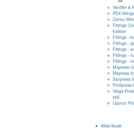
Ventiler & 
PEX fitting
Conex fitti
Fittings C
kobber
Fittings - 
Fittings - g
Fittings - s
Fittings - ru
Fittings - 
Mapress Ge
Mapress fz
Sanpress In
Profipress
Viega Pres
stål
Uponor Pr
Afløb·kloak