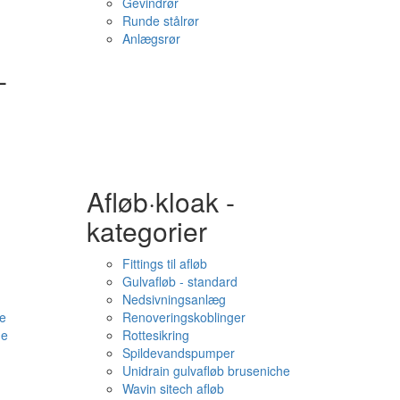
Gevindrør
Runde stålrør
Anlægsrør
-
Afløb·kloak -
kategorier
Fittings til afløb
Gulvafløb - standard
Nedsivningsanlæg
e
Renoveringskoblinger
me
Rottesikring
Spildevandspumper
Unidrain gulvafløb bruseniche
Wavin sitech afløb