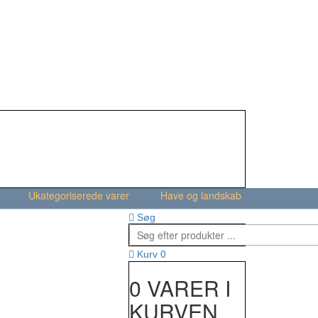
Ukategoriserede varer
Have og landskab
Søg
0
Kurv
0 VARER I
KURVEN