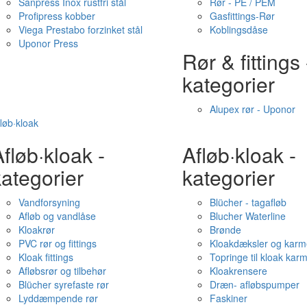
Sanpress Inox rustfri stål
Rør - PE / PEM
Profipress kobber
Gasfittings-Rør
Viega Prestabo forzinket stål
Koblingsdåse
Uponor Press
Rør & fittings 
kategorier
Alupex rør - Uponor
løb·kloak
fløb·kloak -
Afløb·kloak -
ategorier
kategorier
Vandforsyning
Blücher - tagafløb
Afløb og vandlåse
Blucher Waterline
Kloakrør
Brønde
PVC rør og fittings
Kloakdæksler og karm
Kloak fittings
Topringe til kloak kar
Afløbsrør og tilbehør
Kloakrensere
Blücher syrefaste rør
Dræn- afløbspumper
Lyddæmpende rør
Faskiner