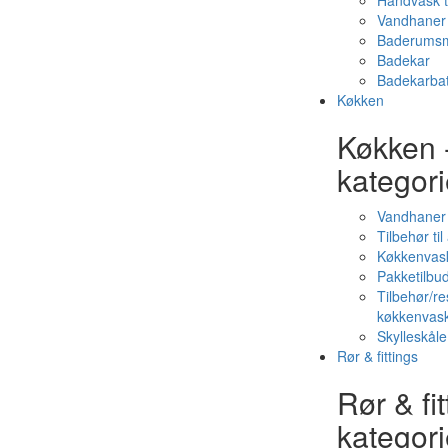
Håndvask t
Vandhaner 
Baderumsm
Badekar
Badekarbat
Køkken
Køkken 
kategori
Vandhaner
Tilbehør ti
Køkkenvas
Pakketilbud
Tilbehør/re
køkkenvas
Skylleskåle
Rør & fittings
Rør & fit
kategori