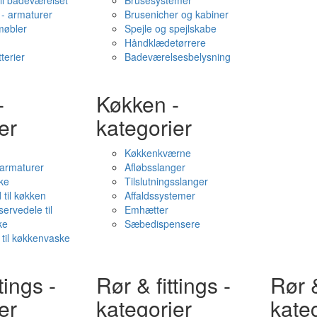
il badeværelset
Brusesystemer
- armaturer
Brusenicher og kabiner
øbler
Spejle og spejlskabe
Håndklædetørrere
terier
Badeværelsesbelysning
-
Køkken -
er
kategorier
Køkkenkværne
l armaturer
Afløbsslanger
ke
Tilslutningsslanger
 til køkken
Affaldssystemer
servedele til
Emhætter
ke
Sæbedispensere
 til køkkenvaske
tings -
Rør & fittings -
Rør &
er
kategorier
kate