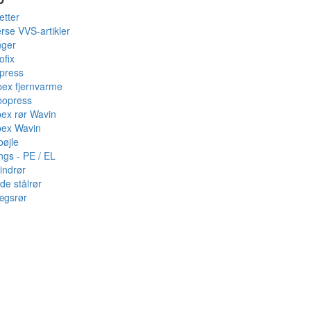
etter
rse VVS-artikler
nger
ofix
press
pex fjernvarme
bopress
pex rør Wavin
pex Wavin
bøjle
ings - PE / EL
indrør
de stålrør
ægsrør