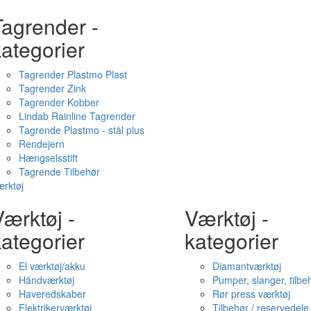
Tagrender -
ategorier
Tagrender Plastmo Plast
Tagrender Zink
Tagrender Kobber
Lindab Rainline Tagrender
Tagrende Plastmo - stål plus
Rendejern
Hængselsstift
Tagrende Tilbehør
rktøj
ærktøj -
Værktøj -
ategorier
kategorier
El værktøj/akku
Diamantværktøj
Håndværktøj
Pumper, slanger, tilbe
Haveredskaber
Rør press værktøj
Elektrikerværktøj
Tilbehør / reservedele