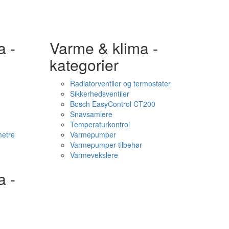
a -
Varme & klima -
kategorier
Radiatorventiler og termostater
Sikkerhedsventiler
Bosch EasyControl CT200
Snavsamlere
Temperaturkontrol
etre
Varmepumper
Varmepumper tilbehør
Varmevekslere
a -