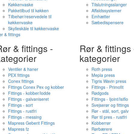
Køkkenvaske
Tilslutningsslanger
Pakketilbud til køkken
Affaldssystemer
Tilbehør/reservedele til
Emhætter
køkkenvaske
Sæbedispensere
Skylleskåle til køkkenvaske
r & fittings
ør & fittings -
Rør & fittings 
ategorier
kategorier
Ventiler & haner
Roth press
PEX fittings
Mepla press
Conex fittings
Tigris Wavin press
Fittings Conex Pex og kobber
Fittings - Primofit
Fittings - kobber/lodde
Rødgods
Fittings - galvaniseret
Fittings - Ijoint/Isiflo
Fittings - sort
Svejserør og fittings
Fittings - rustfri
Rør - stål, sort, galv
Fittings - messing
Rør til pres - rustfri
Mapress Geberit Fittings
Kobberrør
Mapress fz
Rørbærere