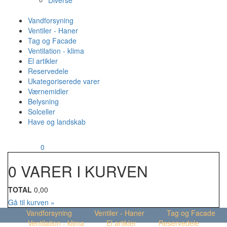
Diverse
Vandforsyning
Ventiler - Haner
Tag og Facade
Ventilation - klima
El artikler
Reservedele
Ukategoriserede varer
Værnemidler
Belysning
Solceller
Have og landskab
MENU
Din kurv
0
0 VARER I KURVEN
TOTAL
0,00
Gå til kurven »
Vandforsyning
Ventiler - Haner
Tag og Facade
Ventilation - klima
El artikler
Reservedele