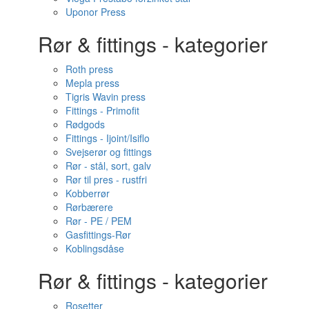
Uponor Press
Rør & fittings - kategorier
Roth press
Mepla press
Tigris Wavin press
Fittings - Primofit
Rødgods
Fittings - Ijoint/Isiflo
Svejserør og fittings
Rør - stål, sort, galv
Rør til pres - rustfri
Kobberrør
Rørbærere
Rør - PE / PEM
Gasfittings-Rør
Koblingsdåse
Rør & fittings - kategorier
Rosetter