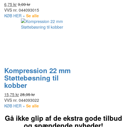
6,75 kr
9,09 kr
VVS nr.
044093015
KØB HER »
Se alle
Kompression 22 mm
Støttebøsning til
kobber
15,75 kr
28,95 kr
VVS nr.
044093022
KØB HER »
Se alle
Gå ikke glip af de ekstra gode tilbud
og spændende nyheder!