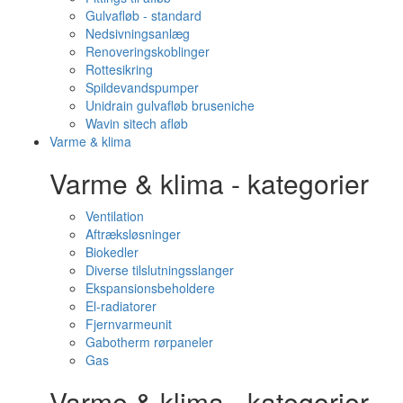
Gulvafløb - standard
Nedsivningsanlæg
Renoveringskoblinger
Rottesikring
Spildevandspumper
Unidrain gulvafløb bruseniche
Wavin sitech afløb
Varme & klima
Varme & klima - kategorier
Ventilation
Aftræksløsninger
Biokedler
Diverse tilslutningsslanger
Ekspansionsbeholdere
El-radiatorer
Fjernvarmeunit
Gabotherm rørpaneler
Gas
Varme & klima - kategorier