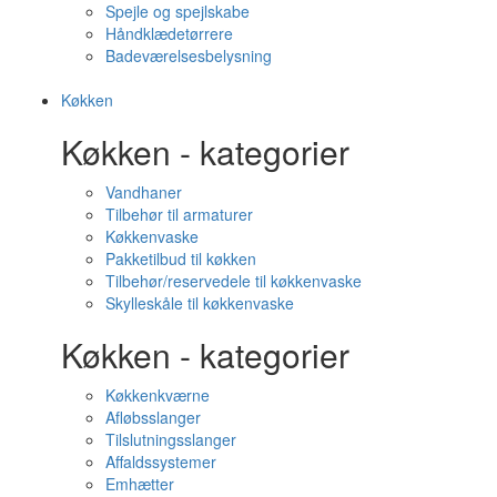
Spejle og spejlskabe
Håndklædetørrere
Badeværelsesbelysning
Køkken
Køkken - kategorier
Vandhaner
Tilbehør til armaturer
Køkkenvaske
Pakketilbud til køkken
Tilbehør/reservedele til køkkenvaske
Skylleskåle til køkkenvaske
Køkken - kategorier
Køkkenkværne
Afløbsslanger
Tilslutningsslanger
Affaldssystemer
Emhætter