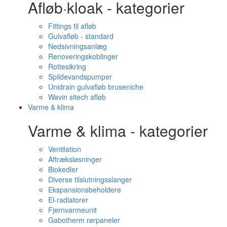
Afløb·kloak - kategorier
Fittings til afløb
Gulvafløb - standard
Nedsivningsanlæg
Renoveringskoblinger
Rottesikring
Spildevandspumper
Unidrain gulvafløb bruseniche
Wavin sitech afløb
Varme & klima
Varme & klima - kategorier
Ventilation
Aftræksløsninger
Biokedler
Diverse tilslutningsslanger
Ekspansionsbeholdere
El-radiatorer
Fjernvarmeunit
Gabotherm rørpaneler