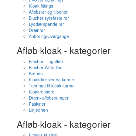
Kloak fittings
Afløbsrør og tilbehør
Blücher syrefaste rør
Lyddæmpende rør
Drænrør
Anboring/Overgange
Afløb·kloak - kategorier
Blücher - tagafløb
Blucher Waterline
Brønde
Kloakdæksler og karme
Topringe til kloak karme
Kloakrensere
Dræn- afløbspumper
Faskiner
Linjedræn
Afløb·kloak - kategorier
Fittings til afløb