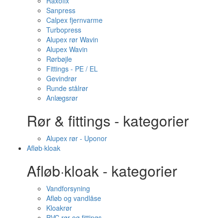
Raxofix
Sanpress
Calpex fjernvarme
Turbopress
Alupex rør Wavin
Alupex Wavin
Rørbøjle
Fittings - PE / EL
Gevindrør
Runde stålrør
Anlægsrør
Rør & fittings - kategorier
Alupex rør - Uponor
Afløb·kloak
Afløb·kloak - kategorier
Vandforsyning
Afløb og vandlåse
Kloakrør
PVC rør og fittings