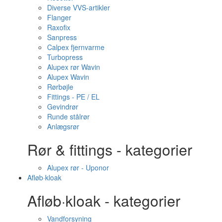
Diverse VVS-artikler
Flanger
Raxofix
Sanpress
Calpex fjernvarme
Turbopress
Alupex rør Wavin
Alupex Wavin
Rørbøjle
Fittings - PE / EL
Gevindrør
Runde stålrør
Anlægsrør
Rør & fittings - kategorier
Alupex rør - Uponor
Afløb·kloak
Afløb·kloak - kategorier
Vandforsyning