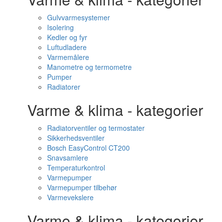
Gulvvarmesystemer
Isolering
Kedler og fyr
Luftudladere
Varmemålere
Manometre og termometre
Pumper
Radiatorer
Varme & klima - kategorier
Radiatorventiler og termostater
Sikkerhedsventiler
Bosch EasyControl CT200
Snavsamlere
Temperaturkontrol
Varmepumper
Varmepumper tilbehør
Varmevekslere
Varme & klima - kategorier