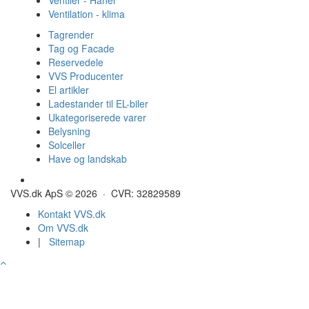
Ventilation - klima
Tagrender
Tag og Facade
Reservedele
VVS Producenter
El artikler
Ladestander til EL-biler
Ukategoriserede varer
Belysning
Solceller
Have og landskab
Gulvvarme - Megatherm
VVS.dk ApS © 2026 · CVR: 32829589
Kontakt VVS.dk
Om VVS.dk
|
Sitemap