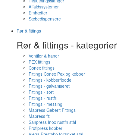
Tilslutningsslanger
Affaldssystemer
Emhætter
Sæbedispensere
Rør & fittings
Rør & fittings - kategorier
Ventiler & haner
PEX fittings
Conex fittings
Fittings Conex Pex og kobber
Fittings - kobber/lodde
Fittings - galvaniseret
Fittings - sort
Fittings - rustfri
Fittings - messing
Mapress Geberit Fittings
Mapress fz
Sanpress Inox rustfri stål
Profipress kobber
Viega Prestabo forzinket stål