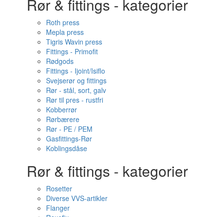
Rør & fittings - kategorier
Roth press
Mepla press
Tigris Wavin press
Fittings - Primofit
Rødgods
Fittings - Ijoint/Isiflo
Svejserør og fittings
Rør - stål, sort, galv
Rør til pres - rustfri
Kobberrør
Rørbærere
Rør - PE / PEM
Gasfittings-Rør
Koblingsdåse
Rør & fittings - kategorier
Rosetter
Diverse VVS-artikler
Flanger