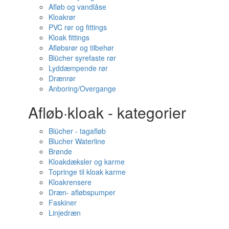
Afløb og vandlåse
Kloakrør
PVC rør og fittings
Kloak fittings
Afløbsrør og tilbehør
Blücher syrefaste rør
Lyddæmpende rør
Drænrør
Anboring/Overgange
Afløb·kloak - kategorier
Blücher - tagafløb
Blucher Waterline
Brønde
Kloakdæksler og karme
Topringe til kloak karme
Kloakrensere
Dræn- afløbspumper
Faskiner
Linjedræn