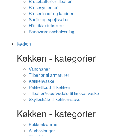
Brusebatterier tilbehør
Brusesystemer
Brusenicher og kabiner
Spejle og spejlskabe
Håndklædetørrere
Badeværelsesbelysning
Køkken
Køkken - kategorier
Vandhaner
Tilbehør til armaturer
Køkkenvaske
Pakketilbud til køkken
Tilbehør/reservedele til køkkenvaske
Skylleskåle til køkkenvaske
Køkken - kategorier
Køkkenkværne
Afløbsslanger