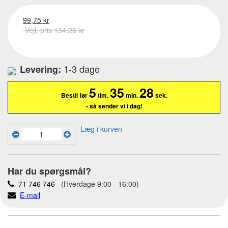
99,75 kr
Vejl. pris 134,26 kr
1-3 dage
Levering:
5
35
27
Bestil før
tim.
min.
sek.
- så sender vi i dag!
Læg i kurven
Har du spørgsmål?
71 746 746
(Hverdage 9:00 - 16:00)
E-mail