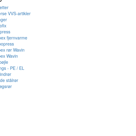
etter
rse VVS-artikler
nger
ofix
press
pex fjernvarme
bopress
pex rør Wavin
pex Wavin
bøjle
ings - PE / EL
indrør
de stålrør
ægsrør