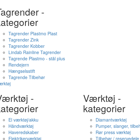
Tagrender -
ategorier
Tagrender Plastmo Plast
Tagrender Zink
Tagrender Kobber
Lindab Rainline Tagrender
Tagrende Plastmo - stål plus
Rendejern
Hængselsstift
Tagrende Tilbehør
rktøj
ærktøj -
Værktøj -
ategorier
kategorier
El værktøj/akku
Diamantværktøj
Håndværktøj
Pumper, slanger, tilbe
Haveredskaber
Rør press værktøj
Elektrikerværktøj
Tilbehør / reservedele