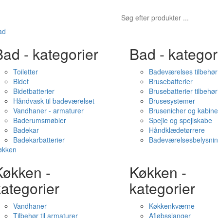
ad
ad - kategorier
Bad - kategor
Toiletter
Badeværelses tilbehør
Bidet
Brusebatterier
Bidetbatterier
Brusebatterier tilbehør
Håndvask til badeværelset
Brusesystemer
Vandhaner - armaturer
Brusenicher og kabine
Baderumsmøbler
Spejle og spejlskabe
Badekar
Håndklædetørrere
Badekarbatterier
Badeværelsesbelysni
økken
Køkken -
Køkken -
ategorier
kategorier
Vandhaner
Køkkenkværne
Tilbehør til armaturer
Afløbsslanger