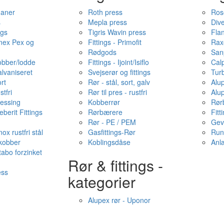
haner
Roth press
Ros
s
Mepla press
Dive
ngs
Tigris Wavin press
Fla
onex Pex og
Fittings - Primofit
Rax
Rødgods
San
kobber/lodde
Fittings - Ijoint/Isiflo
Cal
alvaniseret
Svejserør og fittings
Tur
ort
Rør - stål, sort, galv
Alu
stfri
Rør til pres - rustfri
Alu
messing
Kobberrør
Rør
berit Fittings
Rørbærere
Fitt
Rør - PE / PEM
Gev
ox rustfri stål
Gasfittings-Rør
Run
 kobber
Koblingsdåse
Anl
tabo forzinket
Rør & fittings -
ess
kategorier
Alupex rør - Uponor