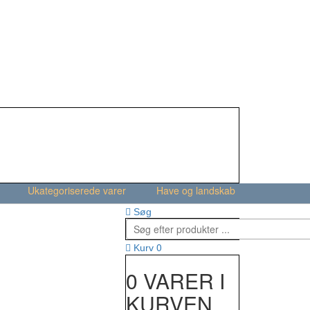
Ukategoriserede varer
Have og landskab
Søg
0
Kurv
0 VARER I
KURVEN