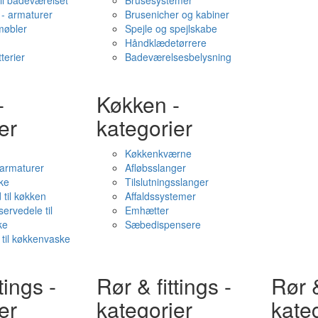
il badeværelset
Brusesystemer
- armaturer
Brusenicher og kabiner
øbler
Spejle og spejlskabe
Håndklædetørrere
terier
Badeværelsesbelysning
-
Køkken -
er
kategorier
Køkkenkværne
l armaturer
Afløbsslanger
ke
Tilslutningsslanger
 til køkken
Affaldssystemer
servedele til
Emhætter
ke
Sæbedispensere
 til køkkenvaske
tings -
Rør & fittings -
Rør &
er
kategorier
kate