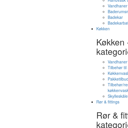
Håndvask t
Vandhaner 
Baderumsm
Badekar
Badekarbat
Køkken
Køkken 
kategori
Vandhaner
Tilbehør ti
Køkkenvas
Pakketilbud
Tilbehør/re
køkkenvas
Skylleskåle
Rør & fittings
Rør & fit
kategori