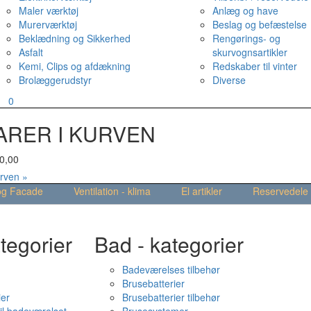
Maler værktøj
Anlæg og have
Murerværktøj
Beslag og befæstelse
Beklædning og Sikkerhed
Rengørings- og
Asfalt
skurvognsartikler
Kemi, Clips og afdækning
Redskaber til vinter
Brolæggerudstyr
Diverse
v
0
ARER I KURVEN
0,00
urven »
og Facade
Ventilation - klima
El artikler
Reservedele
tegorier
Bad - kategorier
Badeværelses tilbehør
Brusebatterier
ier
Brusebatterier tilbehør