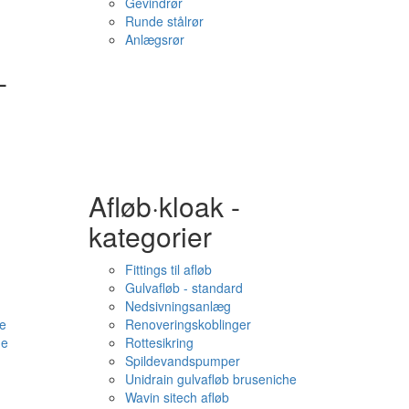
Gevindrør
Runde stålrør
Anlægsrør
-
Afløb·kloak -
kategorier
Fittings til afløb
Gulvafløb - standard
Nedsivningsanlæg
e
Renoveringskoblinger
me
Rottesikring
Spildevandspumper
Unidrain gulvafløb bruseniche
Wavin sitech afløb