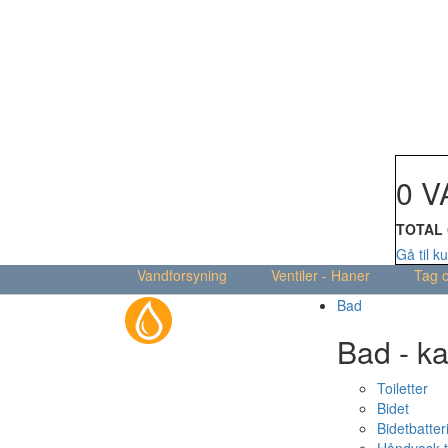
Din kur
0 V
TOTAL
Gå til k
Vandforsyning
Ventiler - Haner
Tag 
Bad
Bad - ka
Toiletter
Bidet
Bidetbatter