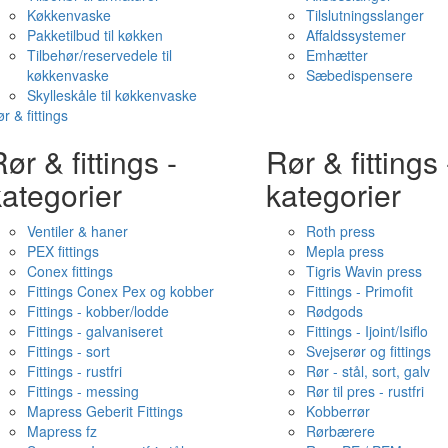
Køkkenvaske
Tilslutningsslanger
Pakketilbud til køkken
Affaldssystemer
Tilbehør/reservedele til
Emhætter
køkkenvaske
Sæbedispensere
Skylleskåle til køkkenvaske
r & fittings
ør & fittings -
Rør & fittings 
ategorier
kategorier
Ventiler & haner
Roth press
PEX fittings
Mepla press
Conex fittings
Tigris Wavin press
Fittings Conex Pex og kobber
Fittings - Primofit
Fittings - kobber/lodde
Rødgods
Fittings - galvaniseret
Fittings - Ijoint/Isiflo
Fittings - sort
Svejserør og fittings
Fittings - rustfri
Rør - stål, sort, galv
Fittings - messing
Rør til pres - rustfri
Mapress Geberit Fittings
Kobberrør
Mapress fz
Rørbærere