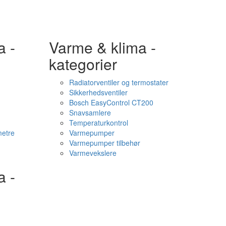
a -
Varme & klima -
kategorier
Radiatorventiler og termostater
Sikkerhedsventiler
Bosch EasyControl CT200
Snavsamlere
Temperaturkontrol
etre
Varmepumper
Varmepumper tilbehør
Varmevekslere
a -