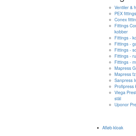
Ventiler & 
PEX fitting
Conex fitti
Fittings C
kobber
Fittings - 
Fittings - g
Fittings - s
Fittings - ru
Fittings - 
Mapress Ge
Mapress fz
Sanpress In
Profipress
Viega Pres
stål
Uponor Pr
Afløb·kloak