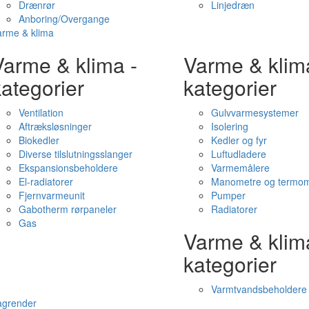
Drænrør
Linjedræn
Anboring/Overgange
arme & klima
Varme & klima -
Varme & klim
ategorier
kategorier
Ventilation
Gulvvarmesystemer
Aftræksløsninger
Isolering
Biokedler
Kedler og fyr
Diverse tilslutningsslanger
Luftudladere
Ekspansionsbeholdere
Varmemålere
El-radiatorer
Manometre og termom
Fjernvarmeunit
Pumper
Gabotherm rørpaneler
Radiatorer
Gas
Varme & klim
kategorier
Varmtvandsbeholdere
agrender