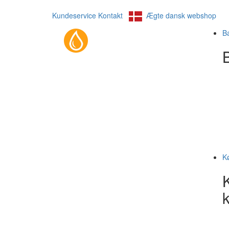
Kundeservice
Kontakt
Ægte dansk webshop
B
B
K
k