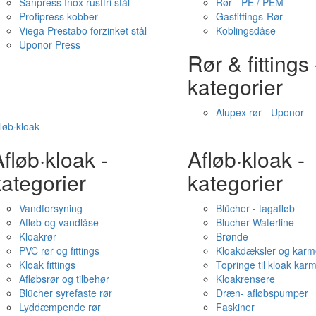
Sanpress Inox rustfri stål
Rør - PE / PEM
Profipress kobber
Gasfittings-Rør
Viega Prestabo forzinket stål
Koblingsdåse
Uponor Press
Rør & fittings 
kategorier
Alupex rør - Uponor
løb·kloak
fløb·kloak -
Afløb·kloak -
ategorier
kategorier
Vandforsyning
Blücher - tagafløb
Afløb og vandlåse
Blucher Waterline
Kloakrør
Brønde
PVC rør og fittings
Kloakdæksler og karm
Kloak fittings
Topringe til kloak kar
Afløbsrør og tilbehør
Kloakrensere
Blücher syrefaste rør
Dræn- afløbspumper
Lyddæmpende rør
Faskiner