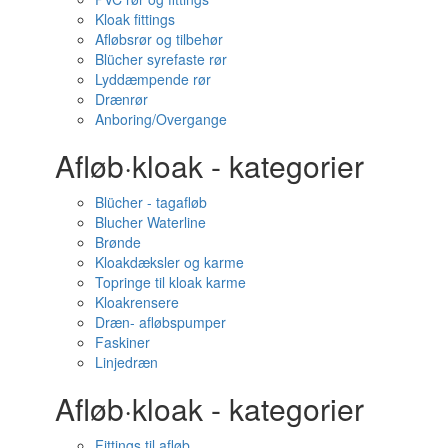
Kloak fittings
Afløbsrør og tilbehør
Blücher syrefaste rør
Lyddæmpende rør
Drænrør
Anboring/Overgange
Afløb·kloak - kategorier
Blücher - tagafløb
Blucher Waterline
Brønde
Kloakdæksler og karme
Topringe til kloak karme
Kloakrensere
Dræn- afløbspumper
Faskiner
Linjedræn
Afløb·kloak - kategorier
Fittings til afløb