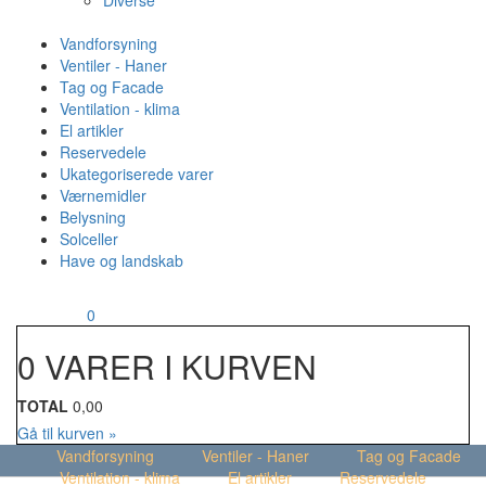
Diverse
Vandforsyning
Ventiler - Haner
Tag og Facade
Ventilation - klima
El artikler
Reservedele
Ukategoriserede varer
Værnemidler
Belysning
Solceller
Have og landskab
MENU
Din kurv
0
0 VARER I KURVEN
TOTAL
0,00
Gå til kurven »
Vandforsyning
Ventiler - Haner
Tag og Facade
Ventilation - klima
El artikler
Reservedele