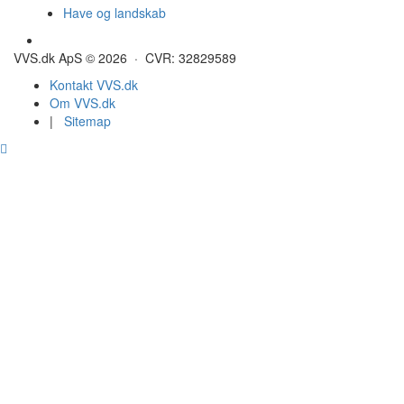
Have og landskab
Gulvvarme - Megatherm
VVS.dk ApS © 2026 · CVR: 32829589
Kontakt VVS.dk
Om VVS.dk
|
Sitemap