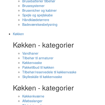
Brusebatterier tilbehør
Brusesystemer
Brusenicher og kabiner
Spejle og spejlskabe
Håndklædetørrere
Badeværelsesbelysning
Køkken
Køkken - kategorier
Vandhaner
Tilbehør til armaturer
Køkkenvaske
Pakketilbud til køkken
Tilbehør/reservedele til køkkenvaske
Skylleskåle til køkkenvaske
Køkken - kategorier
Køkkenkværne
Afløbsslanger