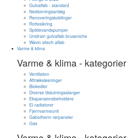
Gulvafløb - standard
Nedsivningsanlæg
Renoveringskoblinger
Rottesikring
Spildevandspumper
Unidrain gulvafløb bruseniche
Wavin sitech afløb
Varme & klima
Varme & klima - kategorier
Ventilation
Aftræksløsninger
Biokedler
Diverse tilslutningsslanger
Ekspansionsbeholdere
El-radiatorer
Fjernvarmeunit
Gabotherm rørpaneler
Gas
Varme & klima - kategorier