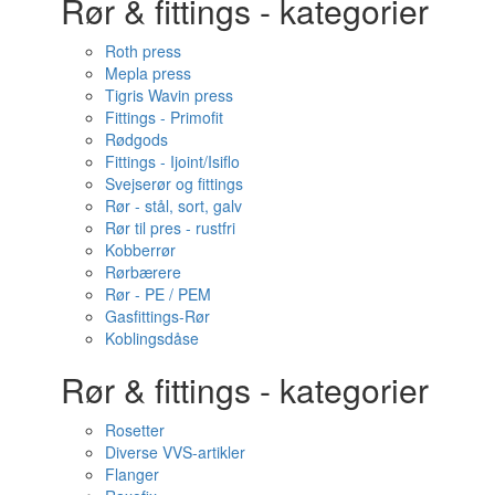
Rør & fittings - kategorier
Roth press
Mepla press
Tigris Wavin press
Fittings - Primofit
Rødgods
Fittings - Ijoint/Isiflo
Svejserør og fittings
Rør - stål, sort, galv
Rør til pres - rustfri
Kobberrør
Rørbærere
Rør - PE / PEM
Gasfittings-Rør
Koblingsdåse
Rør & fittings - kategorier
Rosetter
Diverse VVS-artikler
Flanger