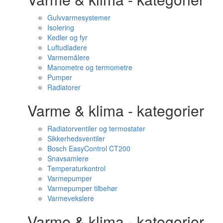
Gulvvarmesystemer
Isolering
Kedler og fyr
Luftudladere
Varmemålere
Manometre og termometre
Pumper
Radiatorer
Varme & klima - kategorier
Radiatorventiler og termostater
Sikkerhedsventiler
Bosch EasyControl CT200
Snavsamlere
Temperaturkontrol
Varmepumper
Varmepumper tilbehør
Varmevekslere
Varme & klima - kategorier