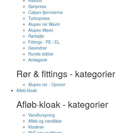
Raxofix
Sanpress
Calpex fjernvarme
Turbopress
Alupex rør Wavin
Alupex Wavin
Rørbøjle
Fittings - PE / EL
Gevindrør
Runde stålrør
Anlægsrør
Rør & fittings - kategorier
Alupex rør - Uponor
Afløb·kloak
Afløb·kloak - kategorier
Vandforsyning
Afløb og vandlåse
Kloakrør
PVC rør og fittings