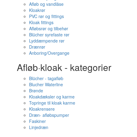
Afløb og vandlåse
Kloakrør
PVC rør og fittings
Kloak fittings
Afløbsrør og tilbehør
Blücher syrefaste rør
Lyddæmpende rør
Drænrør
Anboring/Overgange
Afløb·kloak - kategorier
Blücher - tagafløb
Blucher Waterline
Brønde
Kloakdæksler og karme
Topringe til kloak karme
Kloakrensere
Dræn- afløbspumper
Faskiner
Linjedræn