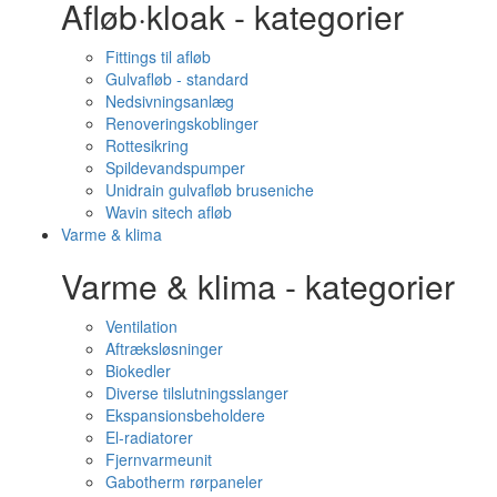
Afløb·kloak - kategorier
Fittings til afløb
Gulvafløb - standard
Nedsivningsanlæg
Renoveringskoblinger
Rottesikring
Spildevandspumper
Unidrain gulvafløb bruseniche
Wavin sitech afløb
Varme & klima
Varme & klima - kategorier
Ventilation
Aftræksløsninger
Biokedler
Diverse tilslutningsslanger
Ekspansionsbeholdere
El-radiatorer
Fjernvarmeunit
Gabotherm rørpaneler