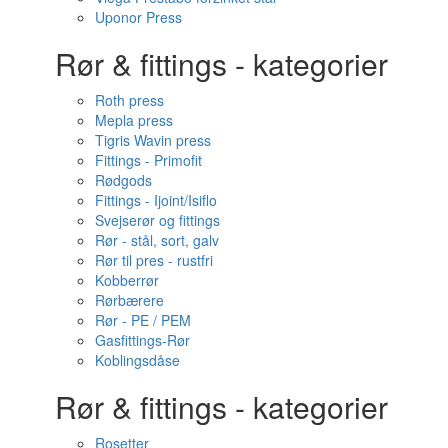
Uponor Press
Rør & fittings - kategorier
Roth press
Mepla press
Tigris Wavin press
Fittings - Primofit
Rødgods
Fittings - Ijoint/Isiflo
Svejserør og fittings
Rør - stål, sort, galv
Rør til pres - rustfri
Kobberrør
Rørbærere
Rør - PE / PEM
Gasfittings-Rør
Koblingsdåse
Rør & fittings - kategorier
Rosetter