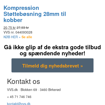
Kompression
Støttebøsning 28mm til
kobber
20,75 kr
27,93 kr
VVS nr.
044093028
KØB HER »
Se alle
Gå ikke glip af de ekstra gode tilbud
og spændende nyheder!
Kontakt os
VVS.dk · Blokken 69 · 3460 Birkerød
+ 45 71 746 746
kontakt@vvs.dk