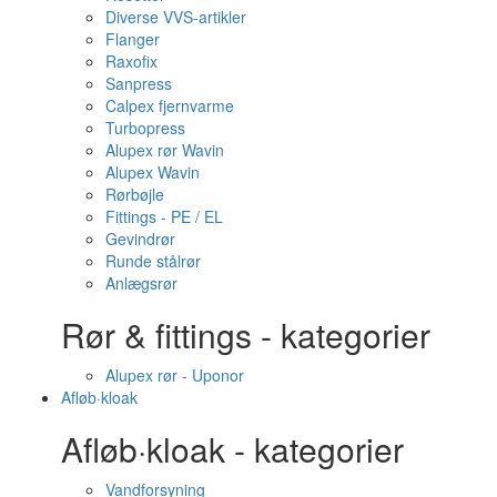
Diverse VVS-artikler
Flanger
Raxofix
Sanpress
Calpex fjernvarme
Turbopress
Alupex rør Wavin
Alupex Wavin
Rørbøjle
Fittings - PE / EL
Gevindrør
Runde stålrør
Anlægsrør
Rør & fittings - kategorier
Alupex rør - Uponor
Afløb·kloak
Afløb·kloak - kategorier
Vandforsyning