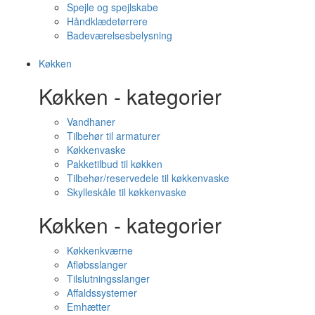
Spejle og spejlskabe
Håndklædetørrere
Badeværelsesbelysning
Køkken
Køkken - kategorier
Vandhaner
Tilbehør til armaturer
Køkkenvaske
Pakketilbud til køkken
Tilbehør/reservedele til køkkenvaske
Skylleskåle til køkkenvaske
Køkken - kategorier
Køkkenkværne
Afløbsslanger
Tilslutningsslanger
Affaldssystemer
Emhætter