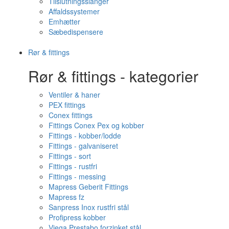
Tilslutningsslanger
Affaldssystemer
Emhætter
Sæbedispensere
Rør & fittings
Rør & fittings - kategorier
Ventiler & haner
PEX fittings
Conex fittings
Fittings Conex Pex og kobber
Fittings - kobber/lodde
Fittings - galvaniseret
Fittings - sort
Fittings - rustfri
Fittings - messing
Mapress Geberit Fittings
Mapress fz
Sanpress Inox rustfri stål
Profipress kobber
Viega Prestabo forzinket stål