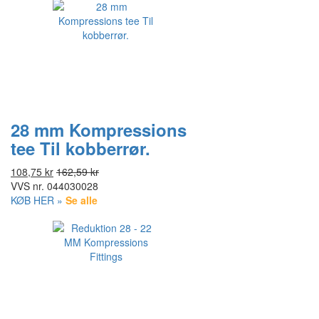
28 mm Kompressions
tee Til kobberrør.
108,75 kr
162,59 kr
VVS nr.
044030028
KØB HER »
Se alle