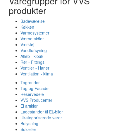
Varegrupper for VVS
produkter
Badeværelse
Køkken
Varmesystemer
Værnemidler
Værktøj
Vandforsyning
Afløb - kloak
Rør - Fittings
Ventiler - Haner
Ventilation - klima
Tagrender
Tag og Facade
Reservedele
VVS Producenter
El artikler
Ladestander til EL-biler
Ukategoriserede varer
Belysning
Solceller