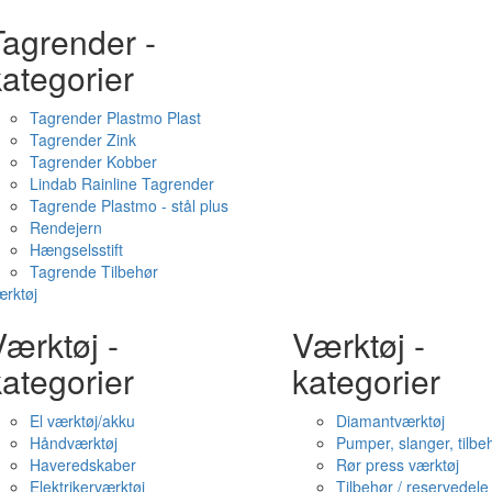
Tagrender -
ategorier
Tagrender Plastmo Plast
Tagrender Zink
Tagrender Kobber
Lindab Rainline Tagrender
Tagrende Plastmo - stål plus
Rendejern
Hængselsstift
Tagrende Tilbehør
rktøj
ærktøj -
Værktøj -
ategorier
kategorier
El værktøj/akku
Diamantværktøj
Håndværktøj
Pumper, slanger, tilbe
Haveredskaber
Rør press værktøj
Elektrikerværktøj
Tilbehør / reservedele