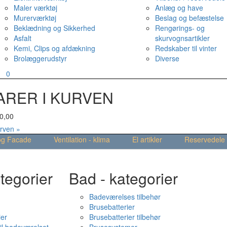
Maler værktøj
Anlæg og have
Murerværktøj
Beslag og befæstelse
Beklædning og Sikkerhed
Rengørings- og
Asfalt
skurvognsartikler
Kemi, Clips og afdækning
Redskaber til vinter
Brolæggerudstyr
Diverse
v
0
ARER I KURVEN
0,00
urven »
og Facade
Ventilation - klima
El artikler
Reservedele
tegorier
Bad - kategorier
Badeværelses tilbehør
Brusebatterier
ier
Brusebatterier tilbehør