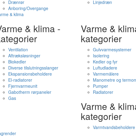
Drænrør
Linjedræn
Anboring/Overgange
arme & klima
Varme & klima -
Varme & klim
ategorier
kategorier
Ventilation
Gulvvarmesystemer
Aftræksløsninger
Isolering
Biokedler
Kedler og fyr
Diverse tilslutningsslanger
Luftudladere
Ekspansionsbeholdere
Varmemålere
El-radiatorer
Manometre og termom
Fjernvarmeunit
Pumper
Gabotherm rørpaneler
Radiatorer
Gas
Varme & klim
kategorier
Varmtvandsbeholdere
agrender