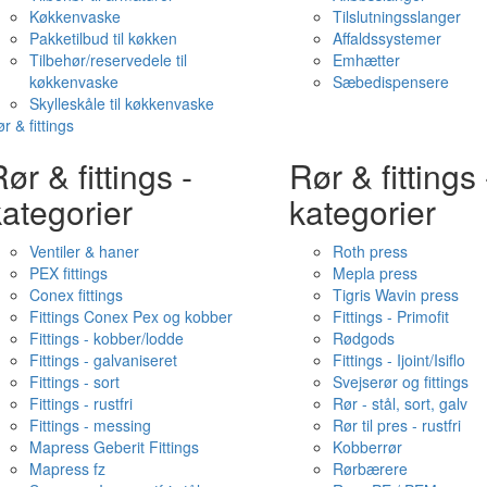
Køkkenvaske
Tilslutningsslanger
Pakketilbud til køkken
Affaldssystemer
Tilbehør/reservedele til
Emhætter
køkkenvaske
Sæbedispensere
Skylleskåle til køkkenvaske
r & fittings
ør & fittings -
Rør & fittings 
ategorier
kategorier
Ventiler & haner
Roth press
PEX fittings
Mepla press
Conex fittings
Tigris Wavin press
Fittings Conex Pex og kobber
Fittings - Primofit
Fittings - kobber/lodde
Rødgods
Fittings - galvaniseret
Fittings - Ijoint/Isiflo
Fittings - sort
Svejserør og fittings
Fittings - rustfri
Rør - stål, sort, galv
Fittings - messing
Rør til pres - rustfri
Mapress Geberit Fittings
Kobberrør
Mapress fz
Rørbærere