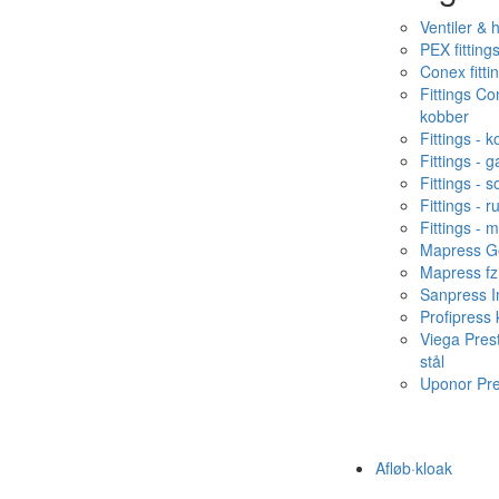
Ventiler & 
PEX fitting
Conex fitti
Fittings C
kobber
Fittings - 
Fittings - g
Fittings - s
Fittings - ru
Fittings - 
Mapress Ge
Mapress fz
Sanpress In
Profipress
Viega Pres
stål
Uponor Pr
Afløb·kloak