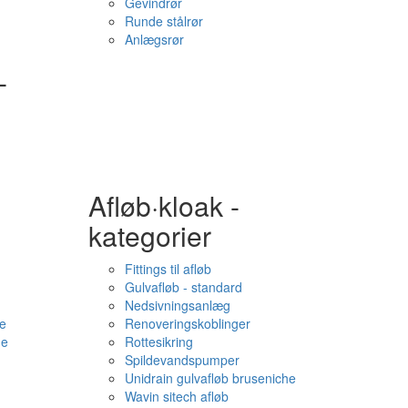
Gevindrør
Runde stålrør
Anlægsrør
-
Afløb·kloak -
kategorier
Fittings til afløb
Gulvafløb - standard
Nedsivningsanlæg
e
Renoveringskoblinger
me
Rottesikring
Spildevandspumper
Unidrain gulvafløb bruseniche
Wavin sitech afløb