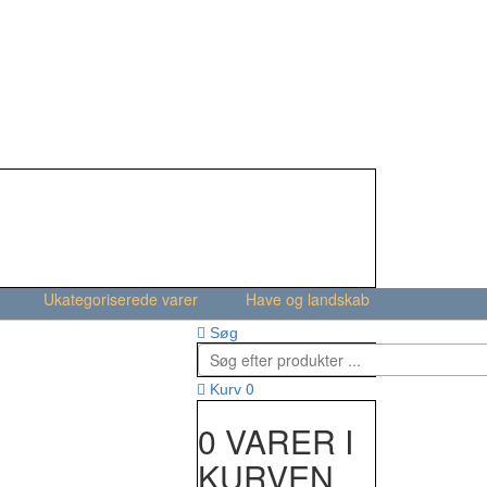
Ukategoriserede varer
Have og landskab
Søg
0
Kurv
0 VARER I
KURVEN