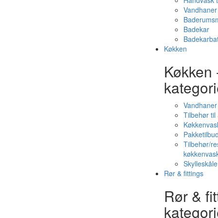
Håndvask t
Vandhaner 
Baderumsm
Badekar
Badekarbat
Køkken
Køkken 
kategori
Vandhaner
Tilbehør ti
Køkkenvas
Pakketilbud
Tilbehør/re
køkkenvas
Skylleskåle
Rør & fittings
Rør & fit
kategori