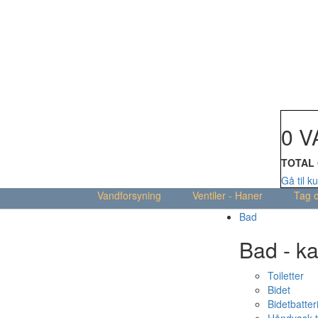
Din kur
0 V
TOTAL
Gå til k
Vandforsyning
Ventiler - Haner
Tag 
Bad
Bad - ka
Toiletter
Bidet
Bidetbatter