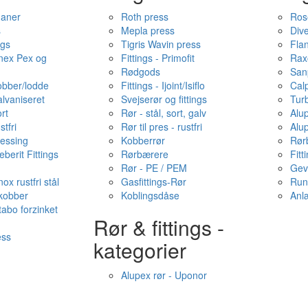
haner
Roth press
Ros
s
Mepla press
Dive
ngs
Tigris Wavin press
Fla
onex Pex og
Fittings - Primofit
Rax
Rødgods
San
kobber/lodde
Fittings - Ijoint/Isiflo
Cal
alvaniseret
Svejserør og fittings
Tur
ort
Rør - stål, sort, galv
Alu
stfri
Rør til pres - rustfri
Alu
messing
Kobberrør
Rør
berit Fittings
Rørbærere
Fitt
Rør - PE / PEM
Gev
ox rustfri stål
Gasfittings-Rør
Run
 kobber
Koblingsdåse
Anl
tabo forzinket
Rør & fittings -
ess
kategorier
Alupex rør - Uponor