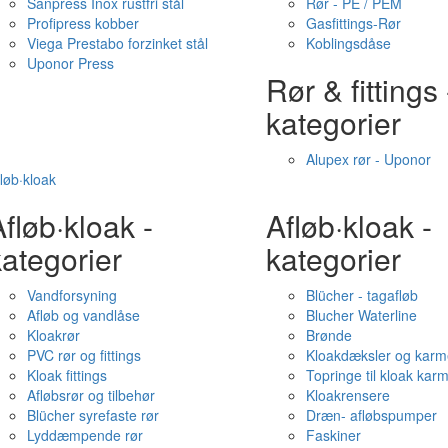
Sanpress Inox rustfri stål
Rør - PE / PEM
Profipress kobber
Gasfittings-Rør
Viega Prestabo forzinket stål
Koblingsdåse
Uponor Press
Rør & fittings 
kategorier
Alupex rør - Uponor
løb·kloak
fløb·kloak -
Afløb·kloak -
ategorier
kategorier
Vandforsyning
Blücher - tagafløb
Afløb og vandlåse
Blucher Waterline
Kloakrør
Brønde
PVC rør og fittings
Kloakdæksler og karm
Kloak fittings
Topringe til kloak kar
Afløbsrør og tilbehør
Kloakrensere
Blücher syrefaste rør
Dræn- afløbspumper
Lyddæmpende rør
Faskiner