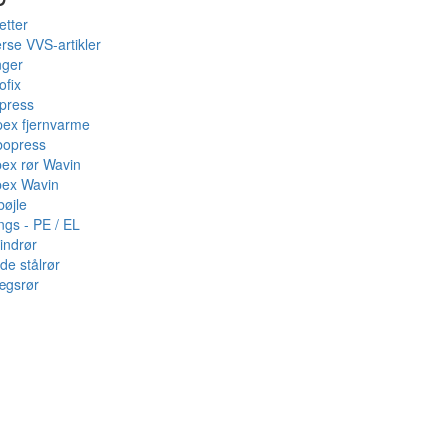
etter
rse VVS-artikler
nger
ofix
press
pex fjernvarme
bopress
pex rør Wavin
pex Wavin
bøjle
ings - PE / EL
indrør
de stålrør
ægsrør