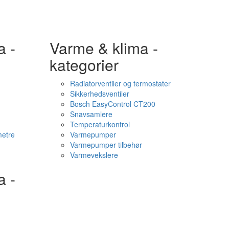
a -
Varme & klima -
kategorier
Radiatorventiler og termostater
Sikkerhedsventiler
Bosch EasyControl CT200
Snavsamlere
Temperaturkontrol
etre
Varmepumper
Varmepumper tilbehør
Varmevekslere
a -