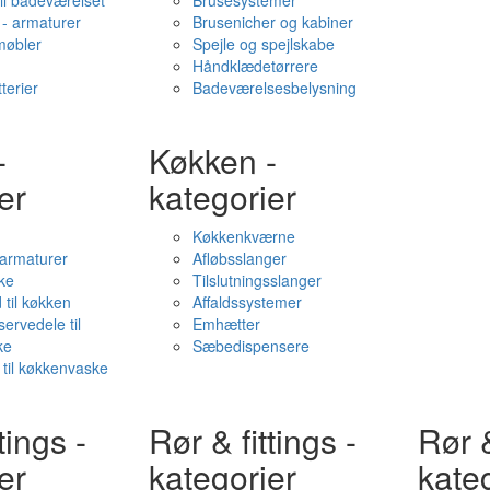
il badeværelset
Brusesystemer
- armaturer
Brusenicher og kabiner
øbler
Spejle og spejlskabe
Håndklædetørrere
terier
Badeværelsesbelysning
-
Køkken -
er
kategorier
Køkkenkværne
l armaturer
Afløbsslanger
ke
Tilslutningsslanger
 til køkken
Affaldssystemer
servedele til
Emhætter
ke
Sæbedispensere
 til køkkenvaske
tings -
Rør & fittings -
Rør &
er
kategorier
kate