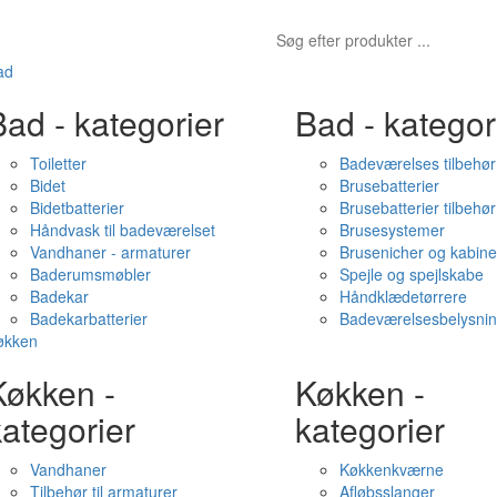
ad
ad - kategorier
Bad - kategor
Toiletter
Badeværelses tilbehør
Bidet
Brusebatterier
Bidetbatterier
Brusebatterier tilbehør
Håndvask til badeværelset
Brusesystemer
Vandhaner - armaturer
Brusenicher og kabine
Baderumsmøbler
Spejle og spejlskabe
Badekar
Håndklædetørrere
Badekarbatterier
Badeværelsesbelysni
økken
Køkken -
Køkken -
ategorier
kategorier
Vandhaner
Køkkenkværne
Tilbehør til armaturer
Afløbsslanger