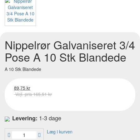
Nippelrør Galvaniseret 3/4
Pose A 10 Stk Blandede
A 10 Stk Blandede
89,75 kr
Vejl. pris 165,51 kr
1-3 dage
Levering:
Læg i kurven