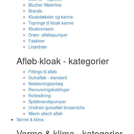
Blucher Waterline
Brønde
Kloakdæksler og karme
Topringe til kloak karme
Kloakrensere
Dræn- afløbspumper
Faskiner
Linjedræn
Afløb·kloak - kategorier
Fittings til afløb
Gulvafløb - standard
Nedsivningsanlæg
Renoveringskoblinger
Rottesikring
Spildevandspumper
Unidrain gulvafløb bruseniche
Wavin sitech afløb
Varme & klima
Varme & klima - kategorier