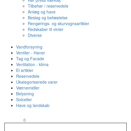
Rør press værktøj
Tilbehør / reservedele
Anlæg og have
Beslag og befæstelse
Rengørings- og skurvognsartikler
Redskaber til vinter
Diverse
Vandforsyning
Ventiler - Haner
Tag og Facade
Ventilation - klima
El artikler
Reservedele
Ukategoriserede varer
Værnemidler
Belysning
Solceller
Have og landskab
MENU
Din kurv
0