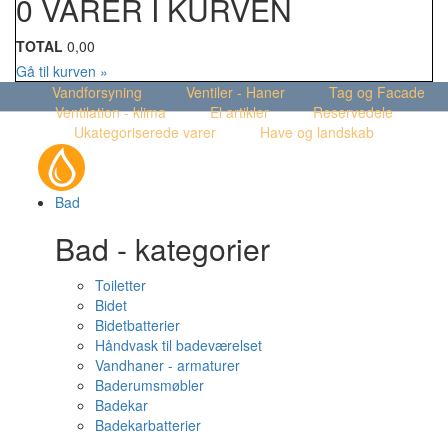
0 VARER I KURVEN
TOTAL
0,00
Gå til kurven »
Vandforsyning
Ventiler - Haner
Tag og Facade
Ventilation - klima
El artikler
Reservedele
Ukategoriserede varer
Have og landskab
Bad
Bad - kategorier
Toiletter
Bidet
Bidetbatterier
Håndvask til badeværelset
Vandhaner - armaturer
Baderumsmøbler
Badekar
Badekarbatterier