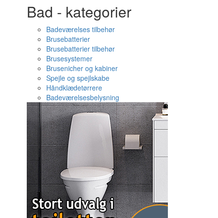
Bad - kategorier
Badeværelses tilbehør
Brusebatterier
Brusebatterier tilbehør
Brusesystemer
Brusenicher og kabiner
Spejle og spejlskabe
Håndklædetørrere
Badeværelsesbelysning