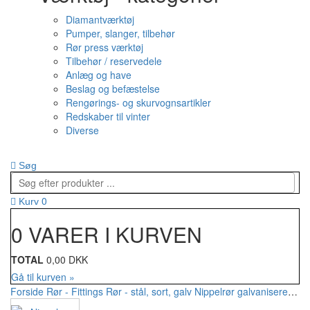
Diamantværktøj
Pumper, slanger, tilbehør
Rør press værktøj
Tilbehør / reservedele
Anlæg og have
Beslag og befæstelse
Rengørings- og skurvognsartikler
Redskaber til vinter
Diverse
Søg
0
Kurv
0 VARER I KURVEN
TOTAL
0,00 DKK
Gå til kurven »
Forside
Rør - Fittings
Rør - stål, sort, galv
Nippelrør galvaniseret
Nip