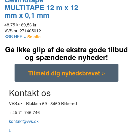
MULTITAPE 12 m x 12
mm x 0,1 mm
48,75 kr
89,56 kr
VVS nr.
271405012
KØB HER »
Se alle
Gå ikke glip af de ekstra gode tilbud
og spændende nyheder!
Kontakt os
VVS.dk · Blokken 69 · 3460 Birkerød
+ 45 71 746 746
kontakt@vvs.dk