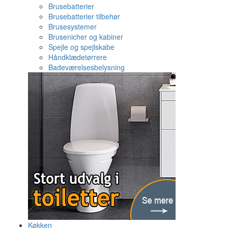
Brusebatterier
Brusebatterier tilbehør
Brusesystemer
Brusenicher og kabiner
Spejle og spejlskabe
Håndklædetørrere
Badeværelsesbelysning
Køkken