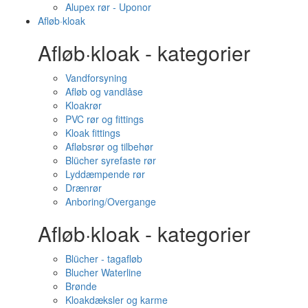
Alupex rør - Uponor
Afløb·kloak
Afløb·kloak - kategorier
Vandforsyning
Afløb og vandlåse
Kloakrør
PVC rør og fittings
Kloak fittings
Afløbsrør og tilbehør
Blücher syrefaste rør
Lyddæmpende rør
Drænrør
Anboring/Overgange
Afløb·kloak - kategorier
Blücher - tagafløb
Blucher Waterline
Brønde
Kloakdæksler og karme