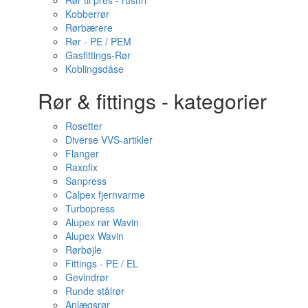
Rør til pres - rustfri
Kobberrør
Rørbærere
Rør - PE / PEM
Gasfittings-Rør
Koblingsdåse
Rør & fittings - kategorier
Rosetter
Diverse VVS-artikler
Flanger
Raxofix
Sanpress
Calpex fjernvarme
Turbopress
Alupex rør Wavin
Alupex Wavin
Rørbøjle
Fittings - PE / EL
Gevindrør
Runde stålrør
Anlægsrør