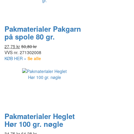
Pakmaterialer Pakgarn
på spole 80 gr.
27,75 kr
50,80 kr
VVS nr.
271302008
KØB HER »
Se alle
Pakmaterialer Heglet
Hør 100 gr. nøgle
34,75 kr
64,28 kr