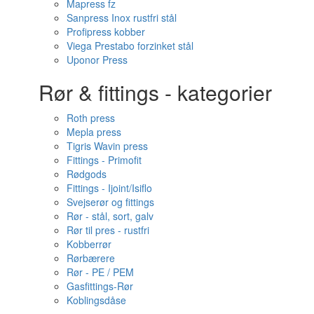
Mapress fz
Sanpress Inox rustfri stål
Profipress kobber
Viega Prestabo forzinket stål
Uponor Press
Rør & fittings - kategorier
Roth press
Mepla press
Tigris Wavin press
Fittings - Primofit
Rødgods
Fittings - Ijoint/Isiflo
Svejserør og fittings
Rør - stål, sort, galv
Rør til pres - rustfri
Kobberrør
Rørbærere
Rør - PE / PEM
Gasfittings-Rør
Koblingsdåse