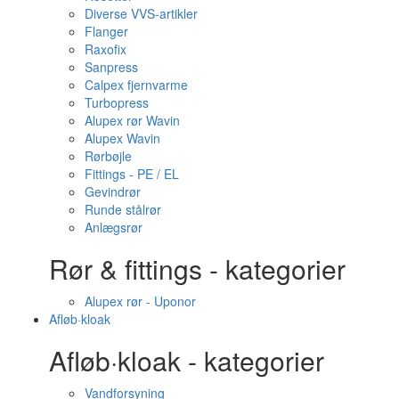
Diverse VVS-artikler
Flanger
Raxofix
Sanpress
Calpex fjernvarme
Turbopress
Alupex rør Wavin
Alupex Wavin
Rørbøjle
Fittings - PE / EL
Gevindrør
Runde stålrør
Anlægsrør
Rør & fittings - kategorier
Alupex rør - Uponor
Afløb·kloak
Afløb·kloak - kategorier
Vandforsyning