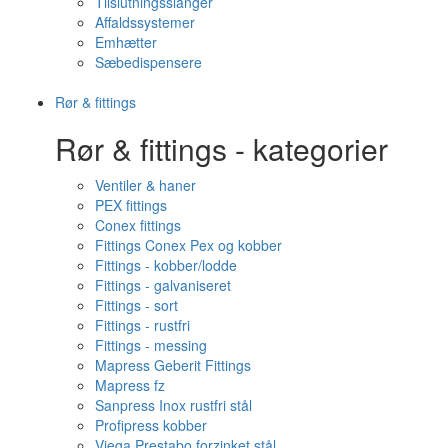
Tilslutningsslanger
Affaldssystemer
Emhætter
Sæbedispensere
Rør & fittings
Rør & fittings - kategorier
Ventiler & haner
PEX fittings
Conex fittings
Fittings Conex Pex og kobber
Fittings - kobber/lodde
Fittings - galvaniseret
Fittings - sort
Fittings - rustfri
Fittings - messing
Mapress Geberit Fittings
Mapress fz
Sanpress Inox rustfri stål
Profipress kobber
Viega Prestabo forzinket stål