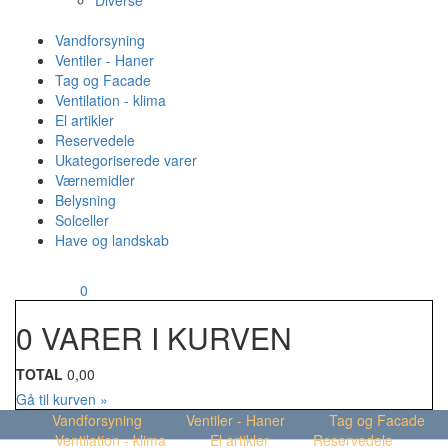
Diverse
Vandforsyning
Ventiler - Haner
Tag og Facade
Ventilation - klima
El artikler
Reservedele
Ukategoriserede varer
Værnemidler
Belysning
Solceller
Have og landskab
MENU
Din kurv
0
0 VARER I KURVEN
TOTAL
0,00
Gå til kurven »
Vandforsyning
Ventiler - Haner
Tag og Facade
Ventilation - klima
El artikler
Reservedele