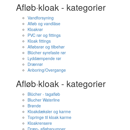
Afløb·kloak - kategorier
Vandforsyning
Afløb og vandlåse
Kloakrør
PVC rør og fittings
Kloak fittings
Afløbsrør og tilbehør
Blücher syrefaste rør
Lyddæmpende rør
Drænrør
Anboring/Overgange
Afløb·kloak - kategorier
Blücher - tagafløb
Blucher Waterline
Brønde
Kloakdæksler og karme
Topringe til kloak karme
Kloakrensere
Dræn- afløbspumper