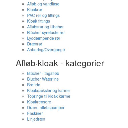
Afløb og vandlåse
Kloakrør
PVC rør og fittings
Kloak fittings
Afløbsrør og tilbehør
Blücher syrefaste rør
Lyddæmpende rør
Drænrør
Anboring/Overgange
Afløb·kloak - kategorier
Blücher - tagafløb
Blucher Waterline
Brønde
Kloakdæksler og karme
Topringe til kloak karme
Kloakrensere
Dræn- afløbspumper
Faskiner
Linjedræn