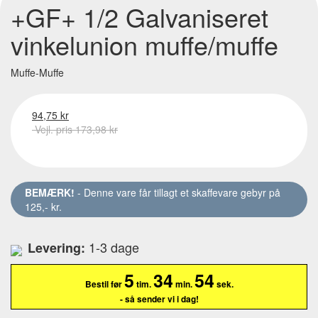
+GF+ 1/2 Galvaniseret
vinkelunion muffe/muffe
Muffe-Muffe
94,75 kr
Vejl. pris 173,98 kr
BEMÆRK!
- Denne vare får tillagt et skaffevare gebyr på
125,- kr.
1-3 dage
Levering:
5
34
53
Bestil før
tim.
min.
sek.
- så sender vi i dag!