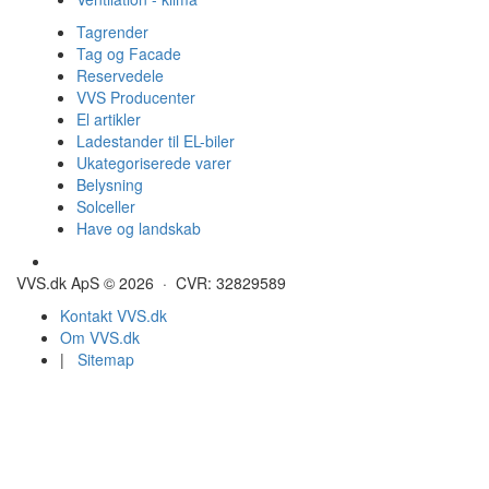
Tagrender
Tag og Facade
Reservedele
VVS Producenter
El artikler
Ladestander til EL-biler
Ukategoriserede varer
Belysning
Solceller
Have og landskab
Gulvvarme - Megatherm
VVS.dk ApS © 2026 · CVR: 32829589
Kontakt VVS.dk
Om VVS.dk
|
Sitemap