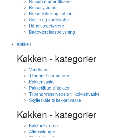
Brusebatterier tilbehør
Brusesystemer
Brusenicher og kabiner
Spejle og spejlskabe
Håndklædetørrere
Badeværelsesbelysning
Køkken
Køkken - kategorier
Vandhaner
Tilbehør til armaturer
Køkkenvaske
Pakketilbud til køkken
Tilbehør/reservedele til køkkenvaske
Skylleskåle til køkkenvaske
Køkken - kategorier
Køkkenkværne
Afløbsslanger