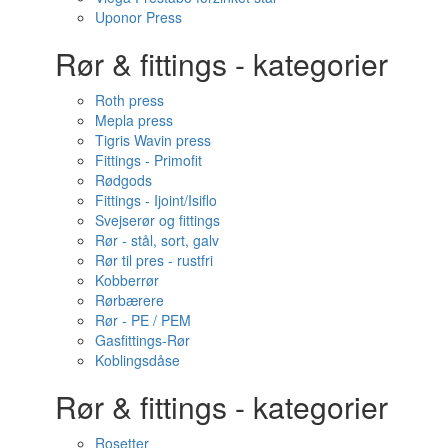
Uponor Press
Rør & fittings - kategorier
Roth press
Mepla press
Tigris Wavin press
Fittings - Primofit
Rødgods
Fittings - Ijoint/Isiflo
Svejserør og fittings
Rør - stål, sort, galv
Rør til pres - rustfri
Kobberrør
Rørbærere
Rør - PE / PEM
Gasfittings-Rør
Koblingsdåse
Rør & fittings - kategorier
Rosetter