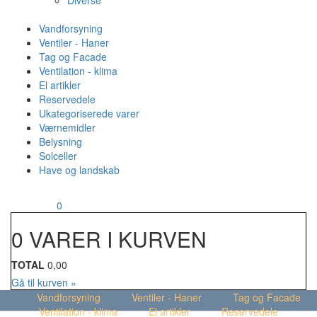
Diverse
Vandforsyning
Ventiler - Haner
Tag og Facade
Ventilation - klima
El artikler
Reservedele
Ukategoriserede varer
Værnemidler
Belysning
Solceller
Have og landskab
MENU
Din kurv
0
0 VARER I KURVEN
TOTAL
0,00
Gå til kurven »
Vandforsyning
Ventiler - Haner
Tag og Facade
Ventilation - klima
El artikler
Reservedele