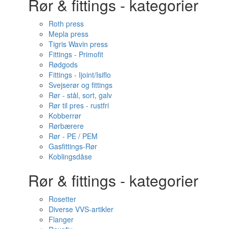
Rør & fittings - kategorier
Roth press
Mepla press
Tigris Wavin press
Fittings - Primofit
Rødgods
Fittings - Ijoint/Isiflo
Svejserør og fittings
Rør - stål, sort, galv
Rør til pres - rustfri
Kobberrør
Rørbærere
Rør - PE / PEM
Gasfittings-Rør
Koblingsdåse
Rør & fittings - kategorier
Rosetter
Diverse VVS-artikler
Flanger