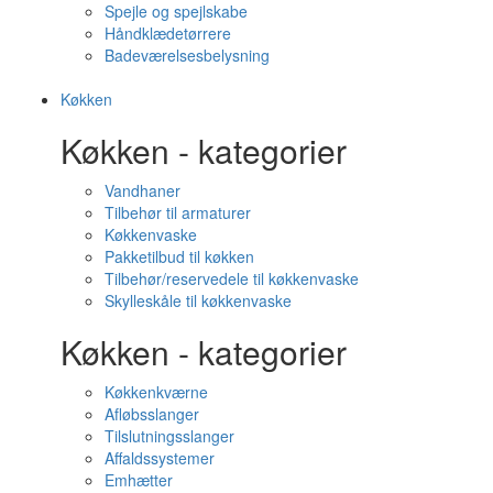
Spejle og spejlskabe
Håndklædetørrere
Badeværelsesbelysning
Køkken
Køkken - kategorier
Vandhaner
Tilbehør til armaturer
Køkkenvaske
Pakketilbud til køkken
Tilbehør/reservedele til køkkenvaske
Skylleskåle til køkkenvaske
Køkken - kategorier
Køkkenkværne
Afløbsslanger
Tilslutningsslanger
Affaldssystemer
Emhætter