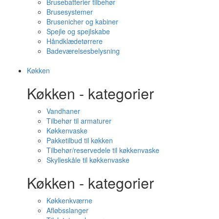
Brusebatterier tilbehør
Brusesystemer
Brusenicher og kabiner
Spejle og spejlskabe
Håndklædetørrere
Badeværelsesbelysning
Køkken
Køkken - kategorier
Vandhaner
Tilbehør til armaturer
Køkkenvaske
Pakketilbud til køkken
Tilbehør/reservedele til køkkenvaske
Skylleskåle til køkkenvaske
Køkken - kategorier
Køkkenkværne
Afløbsslanger