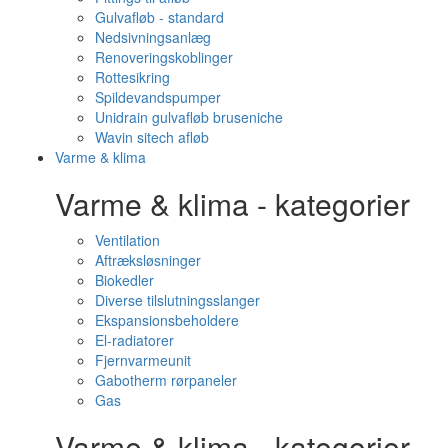
Gulvafløb - standard
Nedsivningsanlæg
Renoveringskoblinger
Rottesikring
Spildevandspumper
Unidrain gulvafløb bruseniche
Wavin sitech afløb
Varme & klima
Varme & klima - kategorier
Ventilation
Aftræksløsninger
Biokedler
Diverse tilslutningsslanger
Ekspansionsbeholdere
El-radiatorer
Fjernvarmeunit
Gabotherm rørpaneler
Gas
Varme & klima - kategorier