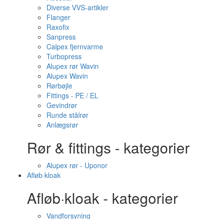
Diverse VVS-artikler
Flanger
Raxofix
Sanpress
Calpex fjernvarme
Turbopress
Alupex rør Wavin
Alupex Wavin
Rørbøjle
Fittings - PE / EL
Gevindrør
Runde stålrør
Anlægsrør
Rør & fittings - kategorier
Alupex rør - Uponor
Afløb·kloak
Afløb·kloak - kategorier
Vandforsyning