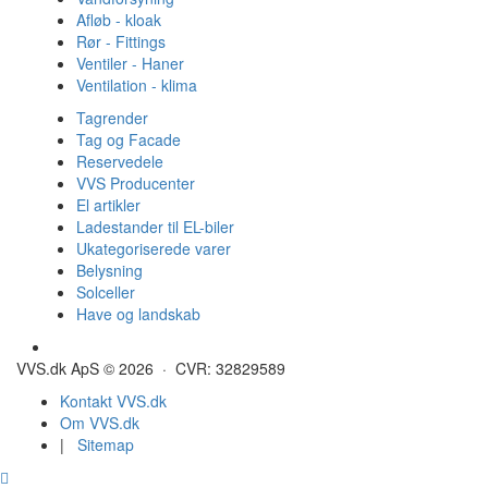
Afløb - kloak
Rør - Fittings
Ventiler - Haner
Ventilation - klima
Tagrender
Tag og Facade
Reservedele
VVS Producenter
El artikler
Ladestander til EL-biler
Ukategoriserede varer
Belysning
Solceller
Have og landskab
Gulvvarme - Megatherm
VVS.dk ApS © 2026 · CVR: 32829589
Kontakt VVS.dk
Om VVS.dk
|
Sitemap