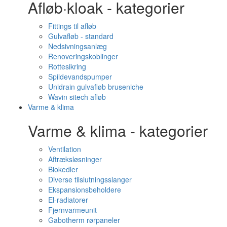
Afløb·kloak - kategorier
Fittings til afløb
Gulvafløb - standard
Nedsivningsanlæg
Renoveringskoblinger
Rottesikring
Spildevandspumper
Unidrain gulvafløb bruseniche
Wavin sitech afløb
Varme & klima
Varme & klima - kategorier
Ventilation
Aftræksløsninger
Biokedler
Diverse tilslutningsslanger
Ekspansionsbeholdere
El-radiatorer
Fjernvarmeunit
Gabotherm rørpaneler