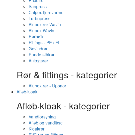
Raxofix
Sanpress
Calpex fjernvarme
Turbopress
Alupex rør Wavin
Alupex Wavin
Rørbøjle
Fittings - PE / EL
Gevindrør
Runde stålrør
Anlægsrør
Rør & fittings - kategorier
Alupex rør - Uponor
Afløb·kloak
Afløb·kloak - kategorier
Vandforsyning
Afløb og vandlåse
Kloakrør
PVC rør og fittings