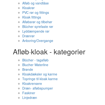
Afløb og vandlåse
Kloakrør
PVC rør og fittings
Kloak fittings
Afløbsrør og tilbehør
Blücher syrefaste rør
Lyddæmpende rør
Drænrør
Anboring/Overgange
Afløb·kloak - kategorier
Blücher - tagafløb
Blucher Waterline
Brønde
Kloakdæksler og karme
Topringe til kloak karme
Kloakrensere
Dræn- afløbspumper
Faskiner
Linjedræn