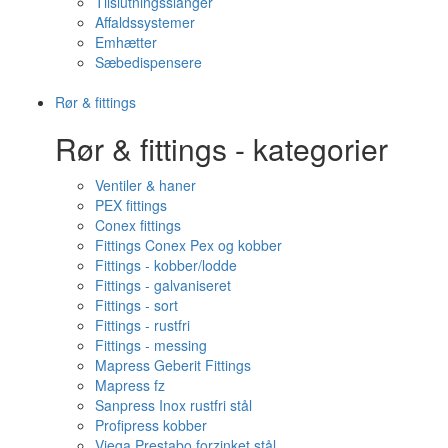
Tilslutningsslanger
Affaldssystemer
Emhætter
Sæbedispensere
Rør & fittings
Rør & fittings - kategorier
Ventiler & haner
PEX fittings
Conex fittings
Fittings Conex Pex og kobber
Fittings - kobber/lodde
Fittings - galvaniseret
Fittings - sort
Fittings - rustfri
Fittings - messing
Mapress Geberit Fittings
Mapress fz
Sanpress Inox rustfri stål
Profipress kobber
Viega Prestabo forzinket stål