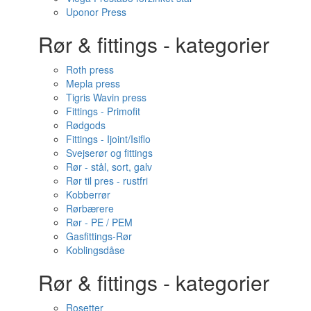
Uponor Press
Rør & fittings - kategorier
Roth press
Mepla press
Tigris Wavin press
Fittings - Primofit
Rødgods
Fittings - Ijoint/Isiflo
Svejserør og fittings
Rør - stål, sort, galv
Rør til pres - rustfri
Kobberrør
Rørbærere
Rør - PE / PEM
Gasfittings-Rør
Koblingsdåse
Rør & fittings - kategorier
Rosetter