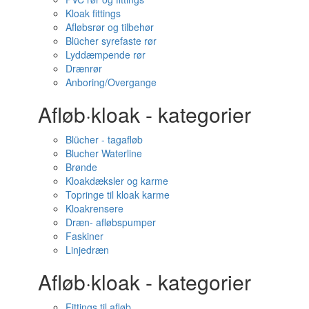
Kloak fittings
Afløbsrør og tilbehør
Blücher syrefaste rør
Lyddæmpende rør
Drænrør
Anboring/Overgange
Afløb·kloak - kategorier
Blücher - tagafløb
Blucher Waterline
Brønde
Kloakdæksler og karme
Topringe til kloak karme
Kloakrensere
Dræn- afløbspumper
Faskiner
Linjedræn
Afløb·kloak - kategorier
Fittings til afløb