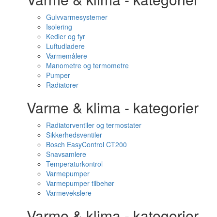
Gulvvarmesystemer
Isolering
Kedler og fyr
Luftudladere
Varmemålere
Manometre og termometre
Pumper
Radiatorer
Varme & klima - kategorier
Radiatorventiler og termostater
Sikkerhedsventiler
Bosch EasyControl CT200
Snavsamlere
Temperaturkontrol
Varmepumper
Varmepumper tilbehør
Varmevekslere
Varme & klima - kategorier