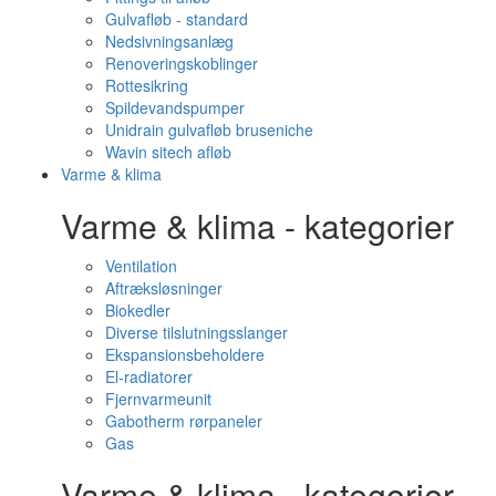
Gulvafløb - standard
Nedsivningsanlæg
Renoveringskoblinger
Rottesikring
Spildevandspumper
Unidrain gulvafløb bruseniche
Wavin sitech afløb
Varme & klima
Varme & klima - kategorier
Ventilation
Aftræksløsninger
Biokedler
Diverse tilslutningsslanger
Ekspansionsbeholdere
El-radiatorer
Fjernvarmeunit
Gabotherm rørpaneler
Gas
Varme & klima - kategorier