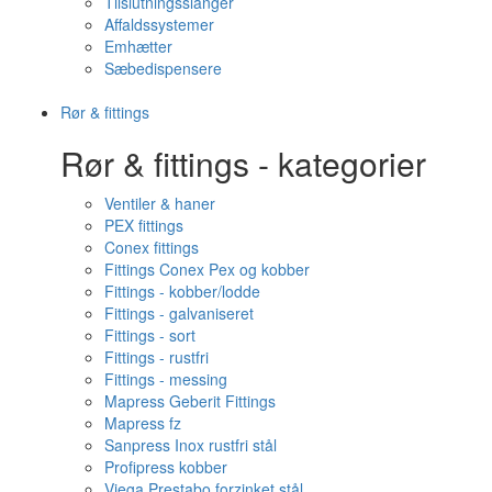
Tilslutningsslanger
Affaldssystemer
Emhætter
Sæbedispensere
Rør & fittings
Rør & fittings - kategorier
Ventiler & haner
PEX fittings
Conex fittings
Fittings Conex Pex og kobber
Fittings - kobber/lodde
Fittings - galvaniseret
Fittings - sort
Fittings - rustfri
Fittings - messing
Mapress Geberit Fittings
Mapress fz
Sanpress Inox rustfri stål
Profipress kobber
Viega Prestabo forzinket stål