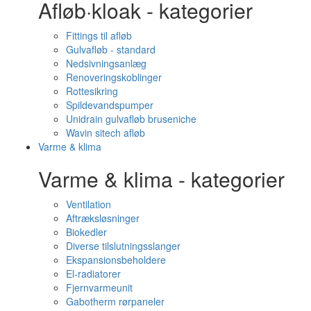
Afløb·kloak - kategorier
Fittings til afløb
Gulvafløb - standard
Nedsivningsanlæg
Renoveringskoblinger
Rottesikring
Spildevandspumper
Unidrain gulvafløb bruseniche
Wavin sitech afløb
Varme & klima
Varme & klima - kategorier
Ventilation
Aftræksløsninger
Biokedler
Diverse tilslutningsslanger
Ekspansionsbeholdere
El-radiatorer
Fjernvarmeunit
Gabotherm rørpaneler