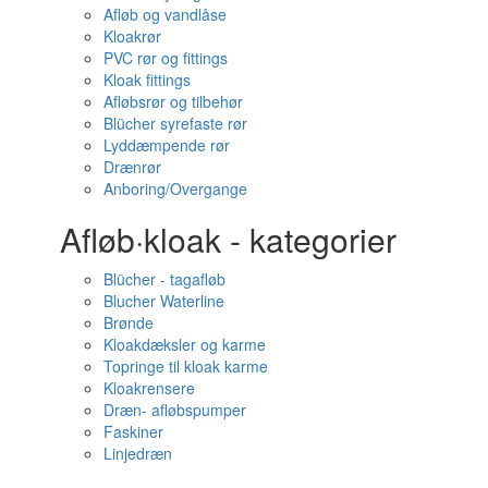
Afløb og vandlåse
Kloakrør
PVC rør og fittings
Kloak fittings
Afløbsrør og tilbehør
Blücher syrefaste rør
Lyddæmpende rør
Drænrør
Anboring/Overgange
Afløb·kloak - kategorier
Blücher - tagafløb
Blucher Waterline
Brønde
Kloakdæksler og karme
Topringe til kloak karme
Kloakrensere
Dræn- afløbspumper
Faskiner
Linjedræn