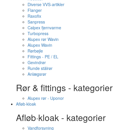
Diverse VVS-artikler
Flanger
Raxofix
Sanpress
Calpex fjernvarme
Turbopress
Alupex rør Wavin
Alupex Wavin
Rørbøjle
Fittings - PE / EL
Gevindrør
Runde stålrør
Anlægsrør
Rør & fittings - kategorier
Alupex rør - Uponor
Afløb·kloak
Afløb·kloak - kategorier
Vandforsyning