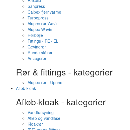
Raxofix
Sanpress
Calpex fjernvarme
Turbopress
Alupex rør Wavin
Alupex Wavin
Rørbøjle
Fittings - PE / EL
Gevindrør
Runde stålrør
Anlægsrør
Rør & fittings - kategorier
Alupex rør - Uponor
Afløb·kloak
Afløb·kloak - kategorier
Vandforsyning
Afløb og vandlåse
Kloakrør
PVC rør og fittings