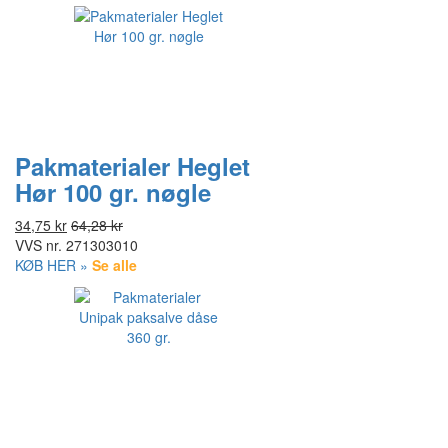
Pakmaterialer Heglet
Hør 100 gr. nøgle
34,75 kr
64,28 kr
VVS nr.
271303010
KØB HER »
Se alle