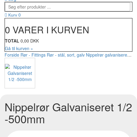
0
Kurv
0 VARER I KURVEN
TOTAL
0,00 DKK
Gå til kurven »
Forside
Rør - Fittings
Rør - stål, sort, galv
Nippelrør galvaniseret
Nip
Nippelrør Galvaniseret 1/2
-500mm