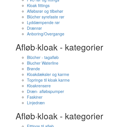
Kloak fittings
Afløbsrør og tilbehør
Blücher syrefaste rør
Lyddæmpende rør
Drænrør
Anboring/Overgange
Afløb·kloak - kategorier
Blücher - tagafløb
Blucher Waterline
Brønde
Kloakdæksler og karme
Topringe til kloak karme
Kloakrensere
Dræn- afløbspumper
Faskiner
Linjedræn
Afløb·kloak - kategorier
Fittings til afløb