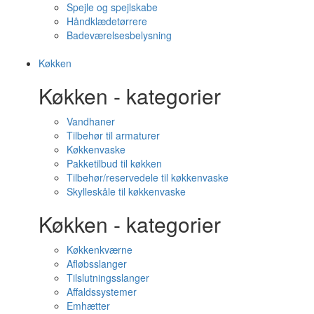
Spejle og spejlskabe
Håndklædetørrere
Badeværelsesbelysning
Køkken
Køkken - kategorier
Vandhaner
Tilbehør til armaturer
Køkkenvaske
Pakketilbud til køkken
Tilbehør/reservedele til køkkenvaske
Skylleskåle til køkkenvaske
Køkken - kategorier
Køkkenkværne
Afløbsslanger
Tilslutningsslanger
Affaldssystemer
Emhætter