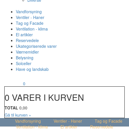
Diverse
Vandforsyning
Ventiler - Haner
Tag og Facade
Ventilation - klima
El artikler
Reservedele
Ukategoriserede varer
Værnemidler
Belysning
Solceller
Have og landskab
MENU
Din kurv
0
0 VARER I KURVEN
TOTAL
0,00
Gå til kurven »
Vandforsyning
Ventiler - Haner
Tag og Facade
Ventilation - klima
El artikler
Reservedele