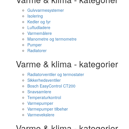
Gulvvarmesystemer
Isolering
Kedler og fyr
Luftudladere
Varmemålere
Manometre og termometre
Pumper
Radiatorer
Varme & klima - kategorier
Radiatorventiler og termostater
Sikkerhedsventiler
Bosch EasyControl CT200
Snavsamlere
Temperaturkontrol
Varmepumper
Varmepumper tilbehør
Varmevekslere
Varme & klima - kategorier