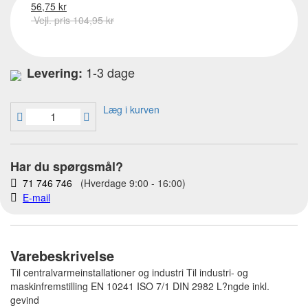
56,75 kr
Vejl. pris 104,95 kr
1-3 dage
Levering:
Læg i kurven
Har du spørgsmål?
71 746 746
(Hverdage 9:00 - 16:00)
E-mail
Varebeskrivelse
Til centralvarmeinstallationer og industri Til industri- og
maskinfremstilling EN 10241 ISO 7/1 DIN 2982 L?ngde inkl.
gevind