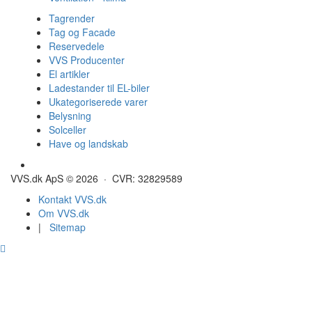
Tagrender
Tag og Facade
Reservedele
VVS Producenter
El artikler
Ladestander til EL-biler
Ukategoriserede varer
Belysning
Solceller
Have og landskab
Gulvvarme - Megatherm
VVS.dk ApS © 2026 · CVR: 32829589
Kontakt VVS.dk
Om VVS.dk
|
Sitemap