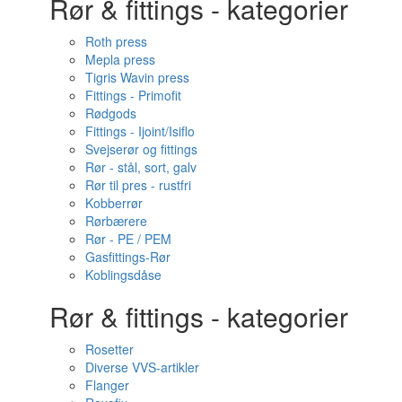
Rør & fittings - kategorier
Roth press
Mepla press
Tigris Wavin press
Fittings - Primofit
Rødgods
Fittings - Ijoint/Isiflo
Svejserør og fittings
Rør - stål, sort, galv
Rør til pres - rustfri
Kobberrør
Rørbærere
Rør - PE / PEM
Gasfittings-Rør
Koblingsdåse
Rør & fittings - kategorier
Rosetter
Diverse VVS-artikler
Flanger