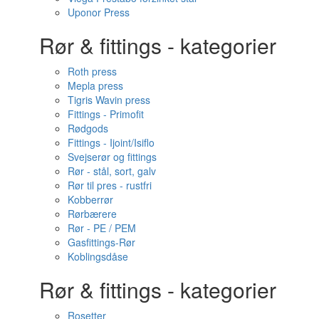
Uponor Press
Rør & fittings - kategorier
Roth press
Mepla press
Tigris Wavin press
Fittings - Primofit
Rødgods
Fittings - Ijoint/Isiflo
Svejserør og fittings
Rør - stål, sort, galv
Rør til pres - rustfri
Kobberrør
Rørbærere
Rør - PE / PEM
Gasfittings-Rør
Koblingsdåse
Rør & fittings - kategorier
Rosetter