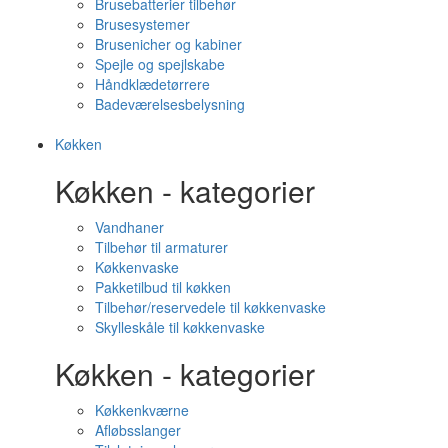
Brusebatterier tilbehør
Brusesystemer
Brusenicher og kabiner
Spejle og spejlskabe
Håndklædetørrere
Badeværelsesbelysning
Køkken
Køkken - kategorier
Vandhaner
Tilbehør til armaturer
Køkkenvaske
Pakketilbud til køkken
Tilbehør/reservedele til køkkenvaske
Skylleskåle til køkkenvaske
Køkken - kategorier
Køkkenkværne
Afløbsslanger