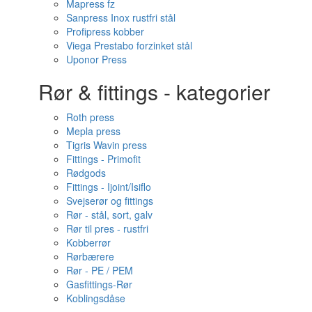
Mapress fz
Sanpress Inox rustfri stål
Profipress kobber
Viega Prestabo forzinket stål
Uponor Press
Rør & fittings - kategorier
Roth press
Mepla press
Tigris Wavin press
Fittings - Primofit
Rødgods
Fittings - Ijoint/Isiflo
Svejserør og fittings
Rør - stål, sort, galv
Rør til pres - rustfri
Kobberrør
Rørbærere
Rør - PE / PEM
Gasfittings-Rør
Koblingsdåse