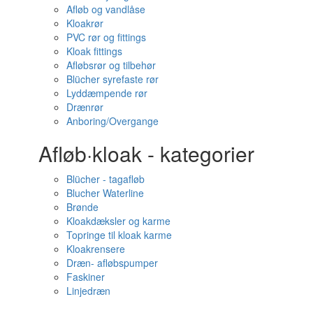
Afløb og vandlåse
Kloakrør
PVC rør og fittings
Kloak fittings
Afløbsrør og tilbehør
Blücher syrefaste rør
Lyddæmpende rør
Drænrør
Anboring/Overgange
Afløb·kloak - kategorier
Blücher - tagafløb
Blucher Waterline
Brønde
Kloakdæksler og karme
Topringe til kloak karme
Kloakrensere
Dræn- afløbspumper
Faskiner
Linjedræn