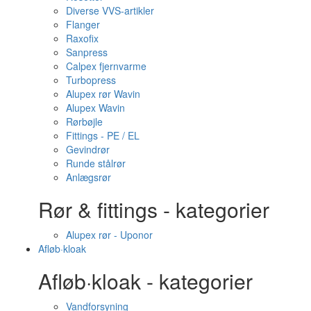
Diverse VVS-artikler
Flanger
Raxofix
Sanpress
Calpex fjernvarme
Turbopress
Alupex rør Wavin
Alupex Wavin
Rørbøjle
Fittings - PE / EL
Gevindrør
Runde stålrør
Anlægsrør
Rør & fittings - kategorier
Alupex rør - Uponor
Afløb·kloak
Afløb·kloak - kategorier
Vandforsyning