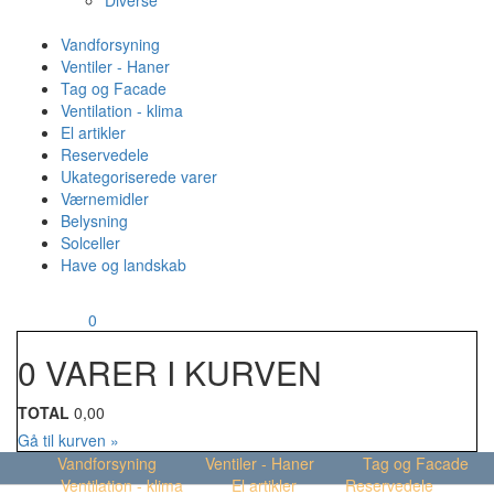
Diverse
Vandforsyning
Ventiler - Haner
Tag og Facade
Ventilation - klima
El artikler
Reservedele
Ukategoriserede varer
Værnemidler
Belysning
Solceller
Have og landskab
MENU
Din kurv
0
0 VARER I KURVEN
TOTAL
0,00
Gå til kurven »
Vandforsyning
Ventiler - Haner
Tag og Facade
Ventilation - klima
El artikler
Reservedele