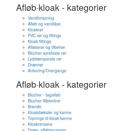
Afløb·kloak - kategorier
Vandforsyning
Afløb og vandlåse
Kloakrør
PVC rør og fittings
Kloak fittings
Afløbsrør og tilbehør
Blücher syrefaste rør
Lyddæmpende rør
Drænrør
Anboring/Overgange
Afløb·kloak - kategorier
Blücher - tagafløb
Blucher Waterline
Brønde
Kloakdæksler og karme
Topringe til kloak karme
Kloakrensere
Dræn- afløbspumper