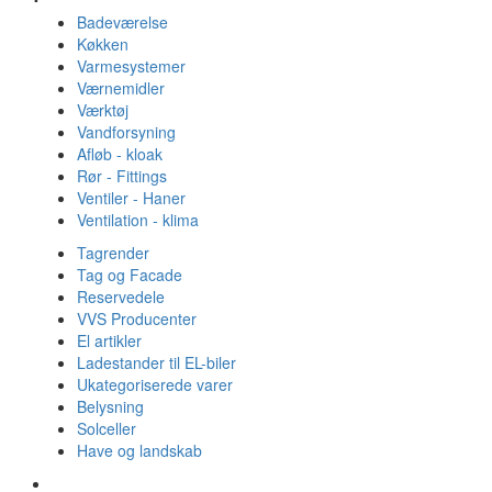
Badeværelse
Køkken
Varmesystemer
Værnemidler
Værktøj
Vandforsyning
Afløb - kloak
Rør - Fittings
Ventiler - Haner
Ventilation - klima
Tagrender
Tag og Facade
Reservedele
VVS Producenter
El artikler
Ladestander til EL-biler
Ukategoriserede varer
Belysning
Solceller
Have og landskab
Gulvvarme - Megatherm