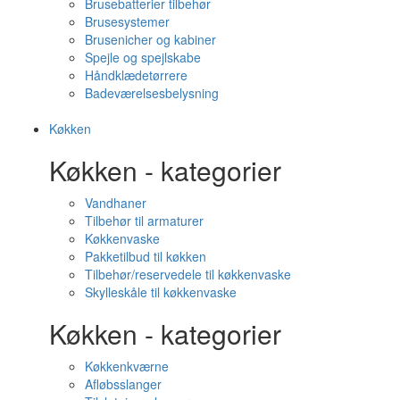
Brusebatterier tilbehør
Brusesystemer
Brusenicher og kabiner
Spejle og spejlskabe
Håndklædetørrere
Badeværelsesbelysning
Køkken
Køkken - kategorier
Vandhaner
Tilbehør til armaturer
Køkkenvaske
Pakketilbud til køkken
Tilbehør/reservedele til køkkenvaske
Skylleskåle til køkkenvaske
Køkken - kategorier
Køkkenkværne
Afløbsslanger