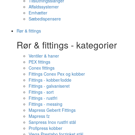
Tilslutningsslanger
Affaldssystemer
Emhætter
Sæbedispensere
Rør & fittings
Rør & fittings - kategorier
Ventiler & haner
PEX fittings
Conex fittings
Fittings Conex Pex og kobber
Fittings - kobber/lodde
Fittings - galvaniseret
Fittings - sort
Fittings - rustfri
Fittings - messing
Mapress Geberit Fittings
Mapress fz
Sanpress Inox rustfri stål
Profipress kobber
Viega Prestabo forzinket stål