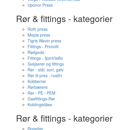
Uponor Press
Rør & fittings - kategorier
Roth press
Mepla press
Tigris Wavin press
Fittings - Primofit
Rødgods
Fittings - Ijoint/Isiflo
Svejserør og fittings
Rør - stål, sort, galv
Rør til pres - rustfri
Kobberrør
Rørbærere
Rør - PE / PEM
Gasfittings-Rør
Koblingsdåse
Rør & fittings - kategorier
Rosetter