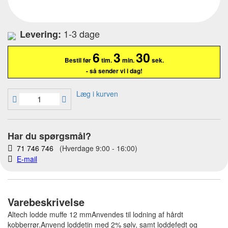
1-3 dage
Levering:
6
3
29
Bestil før
tim.
min.
sek.
- så sender vi i dag!
Læg i kurven
Har du spørgsmål?
71 746 746
(Hverdage 9:00 - 16:00)
E-mail
Varebeskrivelse
Altech lodde muffe 12 mmAnvendes til lodning af hårdt
kobberrør.Anvend loddetin med 2% sølv, samt loddefedt og