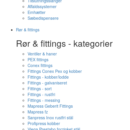
Tilslutningsslanger
Affaldssystemer
Emhætter
Sæbedispensere
Rør & fittings
Rør & fittings - kategorier
Ventiler & haner
PEX fittings
Conex fittings
Fittings Conex Pex og kobber
Fittings - kobber/lodde
Fittings - galvaniseret
Fittings - sort
Fittings - rustfri
Fittings - messing
Mapress Geberit Fittings
Mapress fz
Sanpress Inox rustfri stål
Profipress kobber
Viega Prestabo forzinket stål