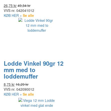
26,75 kr
49,34 kr
VVS nr.
042041012
KØB HER »
Se alle
Lodde Vinkel 90gr 12
mm med to
loddemuffer
8,75 kr
16,29 kr
VVS nr.
042090012
KØB HER »
Se alle