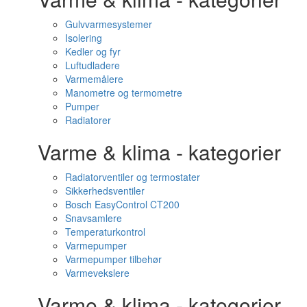
Gulvvarmesystemer
Isolering
Kedler og fyr
Luftudladere
Varmemålere
Manometre og termometre
Pumper
Radiatorer
Varme & klima - kategorier
Radiatorventiler og termostater
Sikkerhedsventiler
Bosch EasyControl CT200
Snavsamlere
Temperaturkontrol
Varmepumper
Varmepumper tilbehør
Varmevekslere
Varme & klima - kategorier