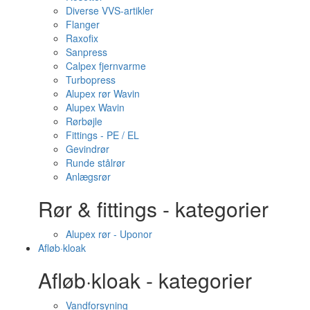
Diverse VVS-artikler
Flanger
Raxofix
Sanpress
Calpex fjernvarme
Turbopress
Alupex rør Wavin
Alupex Wavin
Rørbøjle
Fittings - PE / EL
Gevindrør
Runde stålrør
Anlægsrør
Rør & fittings - kategorier
Alupex rør - Uponor
Afløb·kloak
Afløb·kloak - kategorier
Vandforsyning