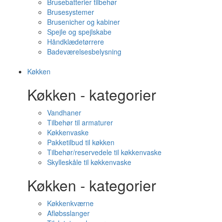
Brusebatterier tilbehør
Brusesystemer
Brusenicher og kabiner
Spejle og spejlskabe
Håndklædetørrere
Badeværelsesbelysning
Køkken
Køkken - kategorier
Vandhaner
Tilbehør til armaturer
Køkkenvaske
Pakketilbud til køkken
Tilbehør/reservedele til køkkenvaske
Skylleskåle til køkkenvaske
Køkken - kategorier
Køkkenkværne
Afløbsslanger