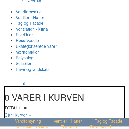
Diverse
Vandforsyning
Ventiler - Haner
Tag og Facade
Ventilation - klima
El artikler
Reservedele
Ukategoriserede varer
Værnemidler
Belysning
Solceller
Have og landskab
MENU
Din kurv
0
0 VARER I KURVEN
TOTAL
0,00
Gå til kurven »
Vandforsyning
Ventiler - Haner
Tag og Facade
Ventilation - klima
El artikler
Reservedele