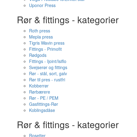
Uponor Press
Rør & fittings - kategorier
Roth press
Mepla press
Tigris Wavin press
Fittings - Primofit
Rødgods
Fittings - Ijoint/Isiflo
Svejserør og fittings
Rør - stål, sort, galv
Rør til pres - rustfri
Kobberrør
Rørbærere
Rør - PE / PEM
Gasfittings-Rør
Koblingsdåse
Rør & fittings - kategorier
Rosetter