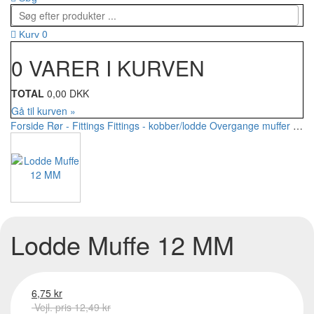
0
Kurv
0 VARER I KURVEN
TOTAL
0,00 DKK
Gå til kurven »
Forside
Rør - Fittings
Fittings - kobber/lodde
Overgange muffer
Lodd
Lodde Muffe 12 MM
6,75 kr
Vejl. pris 12,49 kr