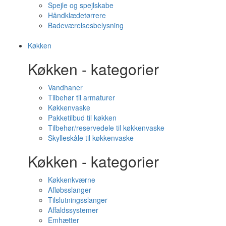
Spejle og spejlskabe
Håndklædetørrere
Badeværelsesbelysning
Køkken
Køkken - kategorier
Vandhaner
Tilbehør til armaturer
Køkkenvaske
Pakketilbud til køkken
Tilbehør/reservedele til køkkenvaske
Skylleskåle til køkkenvaske
Køkken - kategorier
Køkkenkværne
Afløbsslanger
Tilslutningsslanger
Affaldssystemer
Emhætter