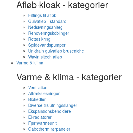
Afløb·kloak - kategorier
Fittings til afløb
Gulvafløb - standard
Nedsivningsanlæg
Renoveringskoblinger
Rottesikring
Spildevandspumper
Unidrain gulvafløb bruseniche
Wavin sitech afløb
Varme & klima
Varme & klima - kategorier
Ventilation
Aftræksløsninger
Biokedler
Diverse tilslutningsslanger
Ekspansionsbeholdere
El-radiatorer
Fjernvarmeunit
Gabotherm rørpaneler