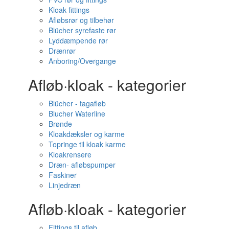
Kloak fittings
Afløbsrør og tilbehør
Blücher syrefaste rør
Lyddæmpende rør
Drænrør
Anboring/Overgange
Afløb·kloak - kategorier
Blücher - tagafløb
Blucher Waterline
Brønde
Kloakdæksler og karme
Topringe til kloak karme
Kloakrensere
Dræn- afløbspumper
Faskiner
Linjedræn
Afløb·kloak - kategorier
Fittings til afløb