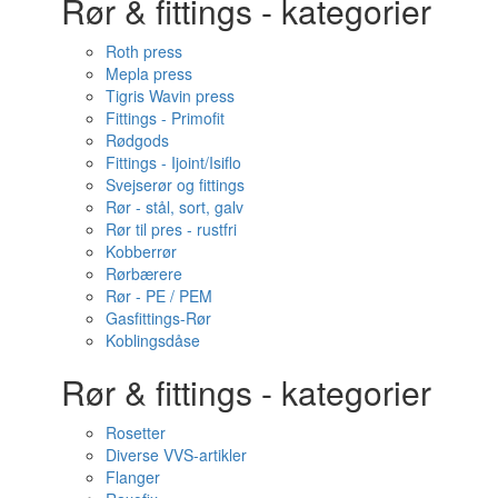
Rør & fittings - kategorier
Roth press
Mepla press
Tigris Wavin press
Fittings - Primofit
Rødgods
Fittings - Ijoint/Isiflo
Svejserør og fittings
Rør - stål, sort, galv
Rør til pres - rustfri
Kobberrør
Rørbærere
Rør - PE / PEM
Gasfittings-Rør
Koblingsdåse
Rør & fittings - kategorier
Rosetter
Diverse VVS-artikler
Flanger