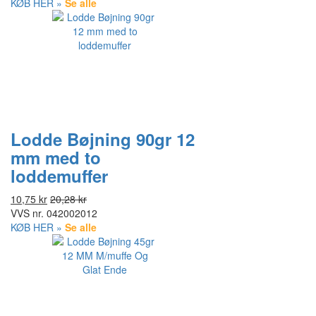
KØB HER »
Se alle
Lodde Bøjning 90gr 12
mm med to
loddemuffer
10,75 kr
20,28 kr
VVS nr.
042002012
KØB HER »
Se alle