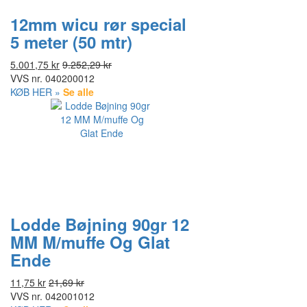
12mm wicu rør special
5 meter (50 mtr)
5.001,75 kr
9.252,29 kr
VVS nr.
040200012
KØB HER »
Se alle
Lodde Bøjning 90gr 12
MM M/muffe Og Glat
Ende
11,75 kr
21,69 kr
VVS nr.
042001012