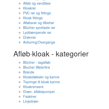
Afløb og vandlåse
Kloakrør
PVC rør og fittings
Kloak fittings
Afløbsrør og tilbehør
Blücher syrefaste rør
Lyddæmpende rør
Drænrør
Anboring/Overgange
Afløb·kloak - kategorier
Blücher - tagafløb
Blucher Waterline
Brønde
Kloakdæksler og karme
Topringe til kloak karme
Kloakrensere
Dræn- afløbspumper
Faskiner
Linjedræn