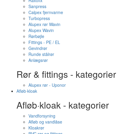
Raxofix
Sanpress
Calpex fjernvarme
Turbopress
Alupex rør Wavin
Alupex Wavin
Rørbøjle
Fittings - PE / EL
Gevindrør
Runde stålrør
Anlægsrør
Rør & fittings - kategorier
Alupex rør - Uponor
Afløb·kloak
Afløb·kloak - kategorier
Vandforsyning
Afløb og vandlåse
Kloakrør
PVC rør og fittings