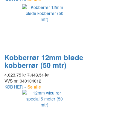
Kobberrør 12mm bløde
kobberrør (50 mtr)
4.023,75 kr
7.443,51 kr
VVS nr.
040104012
KØB HER »
Se alle