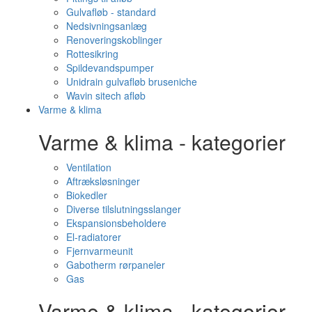
Gulvafløb - standard
Nedsivningsanlæg
Renoveringskoblinger
Rottesikring
Spildevandspumper
Unidrain gulvafløb bruseniche
Wavin sitech afløb
Varme & klima
Varme & klima - kategorier
Ventilation
Aftræksløsninger
Biokedler
Diverse tilslutningsslanger
Ekspansionsbeholdere
El-radiatorer
Fjernvarmeunit
Gabotherm rørpaneler
Gas
Varme & klima - kategorier