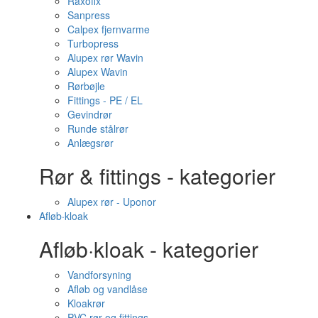
Raxofix
Sanpress
Calpex fjernvarme
Turbopress
Alupex rør Wavin
Alupex Wavin
Rørbøjle
Fittings - PE / EL
Gevindrør
Runde stålrør
Anlægsrør
Rør & fittings - kategorier
Alupex rør - Uponor
Afløb·kloak
Afløb·kloak - kategorier
Vandforsyning
Afløb og vandlåse
Kloakrør
PVC rør og fittings