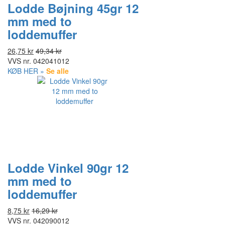
Lodde Bøjning 45gr 12
mm med to
loddemuffer
26,75 kr
49,34 kr
VVS nr.
042041012
KØB HER »
Se alle
Lodde Vinkel 90gr 12
mm med to
loddemuffer
8,75 kr
16,29 kr
VVS nr.
042090012