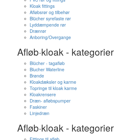
Kloak fittings
Afløbsrør og tilbehør
Blücher syrefaste rør
Lyddæmpende rør
Drænrør
Anboring/Overgange
Afløb·kloak - kategorier
Blücher - tagafløb
Blucher Waterline
Brønde
Kloakdæksler og karme
Topringe til kloak karme
Kloakrensere
Dræn- afløbspumper
Faskiner
Linjedræn
Afløb·kloak - kategorier
Fittings til afløb