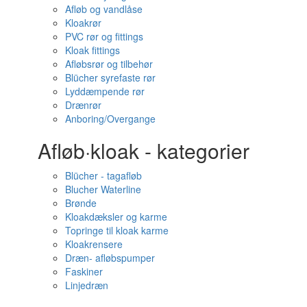
Afløb og vandlåse
Kloakrør
PVC rør og fittings
Kloak fittings
Afløbsrør og tilbehør
Blücher syrefaste rør
Lyddæmpende rør
Drænrør
Anboring/Overgange
Afløb·kloak - kategorier
Blücher - tagafløb
Blucher Waterline
Brønde
Kloakdæksler og karme
Topringe til kloak karme
Kloakrensere
Dræn- afløbspumper
Faskiner
Linjedræn