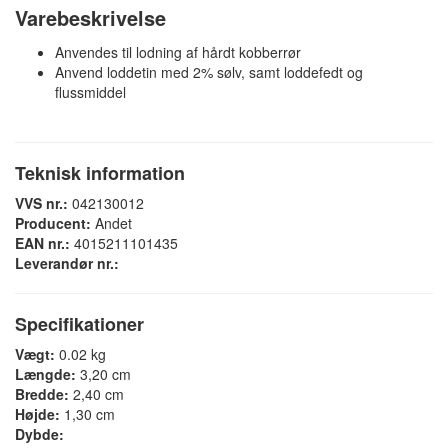
Varebeskrivelse
Anvendes til lodning af hårdt kobberrør
Anvend loddetin med 2% sølv, samt loddefedt og
flussmiddel
Teknisk information
VVS nr.:
042130012
Producent:
Andet
EAN nr.:
4015211101435
Leverandør nr.:
Specifikationer
Vægt:
0.02 kg
Længde:
3,20 cm
Bredde:
2,40 cm
Højde:
1,30 cm
Dybde: