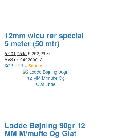
12mm wicu rør special
5 meter (50 mtr)
5.001,75 kr
9.252,29 kr
VVS nr.
040200012
KØB HER »
Se alle
Lodde Bøjning 90gr 12
MM M/muffe Og Glat