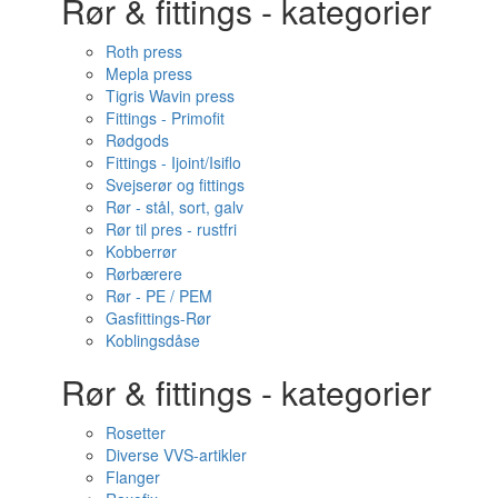
Rør & fittings - kategorier
Roth press
Mepla press
Tigris Wavin press
Fittings - Primofit
Rødgods
Fittings - Ijoint/Isiflo
Svejserør og fittings
Rør - stål, sort, galv
Rør til pres - rustfri
Kobberrør
Rørbærere
Rør - PE / PEM
Gasfittings-Rør
Koblingsdåse
Rør & fittings - kategorier
Rosetter
Diverse VVS-artikler
Flanger