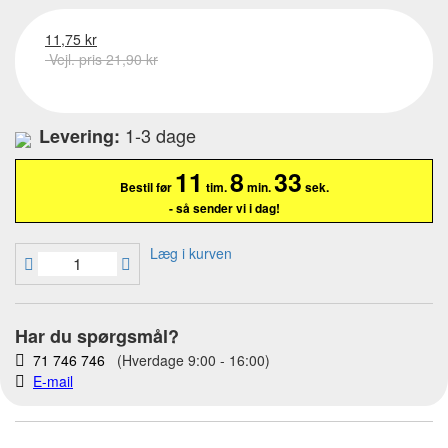
11,75 kr
Vejl. pris 21,90 kr
1-3 dage
Levering:
11
8
32
Bestil før
tim.
min.
sek.
- så sender vi i dag!
Læg i kurven
Har du spørgsmål?
71 746 746
(Hverdage 9:00 - 16:00)
E-mail