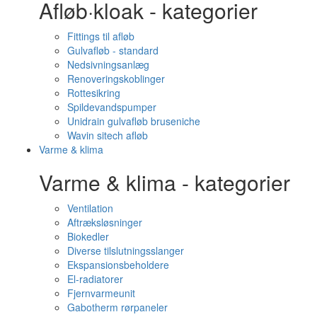
Afløb·kloak - kategorier
Fittings til afløb
Gulvafløb - standard
Nedsivningsanlæg
Renoveringskoblinger
Rottesikring
Spildevandspumper
Unidrain gulvafløb bruseniche
Wavin sitech afløb
Varme & klima
Varme & klima - kategorier
Ventilation
Aftræksløsninger
Biokedler
Diverse tilslutningsslanger
Ekspansionsbeholdere
El-radiatorer
Fjernvarmeunit
Gabotherm rørpaneler