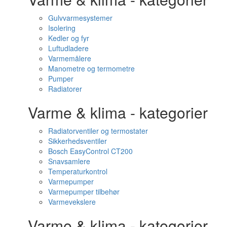
Gulvvarmesystemer
Isolering
Kedler og fyr
Luftudladere
Varmemålere
Manometre og termometre
Pumper
Radiatorer
Varme & klima - kategorier
Radiatorventiler og termostater
Sikkerhedsventiler
Bosch EasyControl CT200
Snavsamlere
Temperaturkontrol
Varmepumper
Varmepumper tilbehør
Varmevekslere
Varme & klima - kategorier