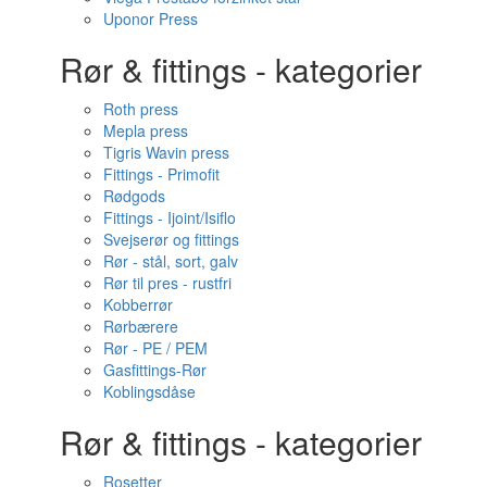
Uponor Press
Rør & fittings - kategorier
Roth press
Mepla press
Tigris Wavin press
Fittings - Primofit
Rødgods
Fittings - Ijoint/Isiflo
Svejserør og fittings
Rør - stål, sort, galv
Rør til pres - rustfri
Kobberrør
Rørbærere
Rør - PE / PEM
Gasfittings-Rør
Koblingsdåse
Rør & fittings - kategorier
Rosetter