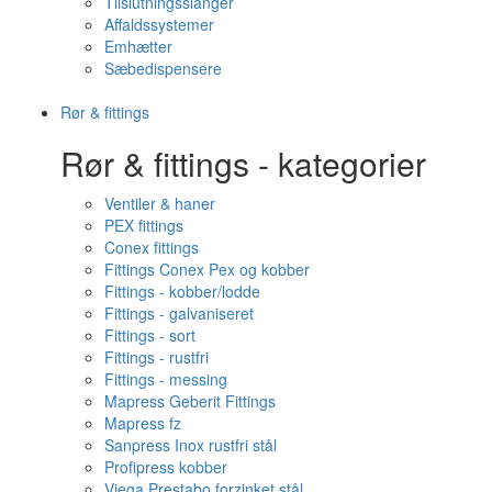
Tilslutningsslanger
Affaldssystemer
Emhætter
Sæbedispensere
Rør & fittings
Rør & fittings - kategorier
Ventiler & haner
PEX fittings
Conex fittings
Fittings Conex Pex og kobber
Fittings - kobber/lodde
Fittings - galvaniseret
Fittings - sort
Fittings - rustfri
Fittings - messing
Mapress Geberit Fittings
Mapress fz
Sanpress Inox rustfri stål
Profipress kobber
Viega Prestabo forzinket stål