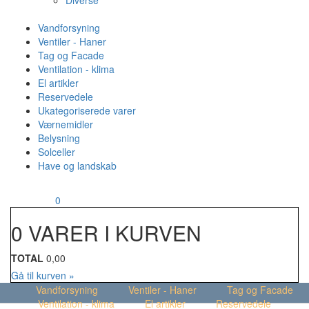
Diverse
Vandforsyning
Ventiler - Haner
Tag og Facade
Ventilation - klima
El artikler
Reservedele
Ukategoriserede varer
Værnemidler
Belysning
Solceller
Have og landskab
MENU
Din kurv
0
0 VARER I KURVEN
TOTAL
0,00
Gå til kurven »
Vandforsyning
Ventiler - Haner
Tag og Facade
Ventilation - klima
El artikler
Reservedele