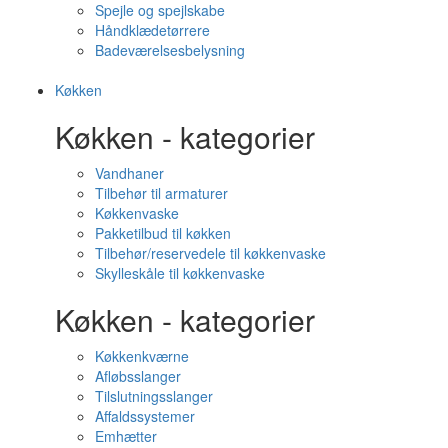
Spejle og spejlskabe
Håndklædetørrere
Badeværelsesbelysning
Køkken
Køkken - kategorier
Vandhaner
Tilbehør til armaturer
Køkkenvaske
Pakketilbud til køkken
Tilbehør/reservedele til køkkenvaske
Skylleskåle til køkkenvaske
Køkken - kategorier
Køkkenkværne
Afløbsslanger
Tilslutningsslanger
Affaldssystemer
Emhætter