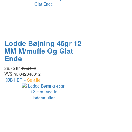
Lodde Bøjning 45gr 12
MM M/muffe Og Glat
Ende
26,75 kr
49,94 kr
VVS nr.
042040012
KØB HER »
Se alle