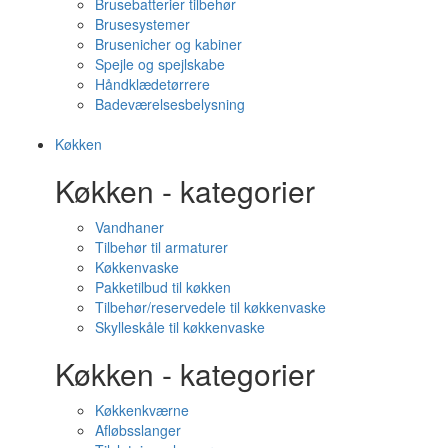
Brusebatterier tilbehør
Brusesystemer
Brusenicher og kabiner
Spejle og spejlskabe
Håndklædetørrere
Badeværelsesbelysning
Køkken
Køkken - kategorier
Vandhaner
Tilbehør til armaturer
Køkkenvaske
Pakketilbud til køkken
Tilbehør/reservedele til køkkenvaske
Skylleskåle til køkkenvaske
Køkken - kategorier
Køkkenkværne
Afløbsslanger