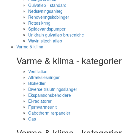
Gulvafløb - standard
Nedsivningsanlæg
Renoveringskoblinger
Rottesikring
Spildevandspumper
Unidrain gulvafløb bruseniche
Wavin sitech afløb
Varme & klima
Varme & klima - kategorier
Ventilation
Aftræksløsninger
Biokedler
Diverse tilslutningsslanger
Ekspansionsbeholdere
El-radiatorer
Fjernvarmeunit
Gabotherm rørpaneler
Gas
Varme & klima - kategorier