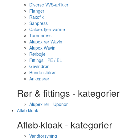
Diverse VVS-artikler
Flanger
Raxofix
Sanpress
Calpex fjernvarme
Turbopress
Alupex rør Wavin
Alupex Wavin
Rørbøjle
Fittings - PE / EL
Gevindrør
Runde stålrør
Anlægsrør
Rør & fittings - kategorier
Alupex rør - Uponor
Afløb·kloak
Afløb·kloak - kategorier
Vandforsyning