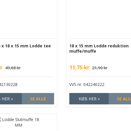
8 x 18 x 15 mm Lodde tee
18 x 15 mm Lodde reduktion
muffe/muffe
kr
11,75 kr
49,68 kr
21,90 kr
42130228
VVS nr.
042240222
 HER »
SE ALLE
KØB HER »
SE ALL