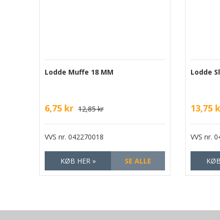
Lodde Muffe 18 MM
Lodde S
6,75 kr
13,75 
12,85 kr
VVS nr.
042270018
VVS nr.
0
KØB HER »
SE ALLE
KØB