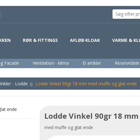
KKEN
RØR & FITTINGS
AFLØB·KLOAK
VARME & KL
og Facade
Ventilation - klima
El artikler
Reservedele
inkler - Lodde
Lodde Vinkel 90gr 18 mm med muffe og glat ende
Lodde Vinkel 90gr 18 mm
med muffe og glat ende