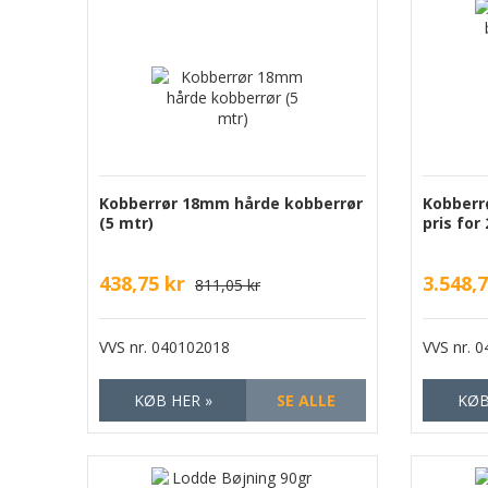
Kobberrør 18mm hårde kobberrør
Kobberr
(5 mtr)
pris for
438,75 kr
3.548,7
811,05 kr
VVS nr.
040102018
VVS nr.
0
KØB HER »
SE ALLE
KØB