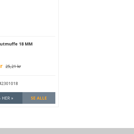
lutmuffe 18 MM
kr
25,21 kr
42301018
 HER »
SE ALLE