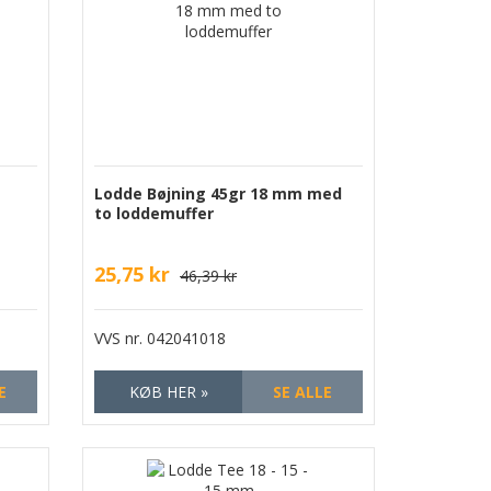
Lodde Bøjning 45gr 18 mm med
to loddemuffer
25,75 kr
46,39 kr
VVS nr.
042041018
E
KØB HER »
SE ALLE