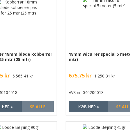
ør 18mm bløde kobberrør
18mm wicu rør special 5 mete
 25 mtr (25 mtr)
mtr)
5 kr
675,75 kr
6.565,41 kr
1.250,31 kr
40104018
VVS nr.
040200018
 HER »
SE ALLE
KØB HER »
SE ALL