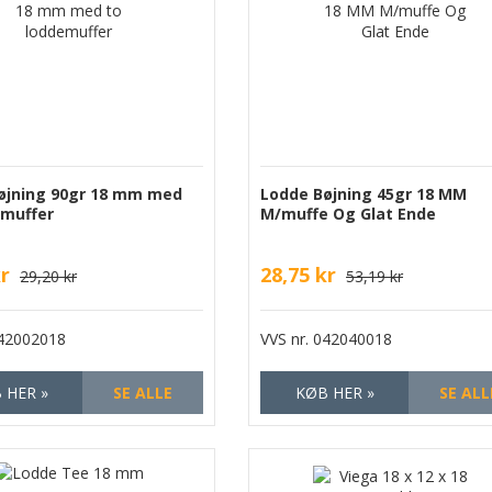
øjning 90gr 18 mm med
Lodde Bøjning 45gr 18 MM
emuffer
M/muffe Og Glat Ende
kr
28,75 kr
29,20 kr
53,19 kr
42002018
VVS nr.
042040018
 HER »
SE ALLE
KØB HER »
SE ALL