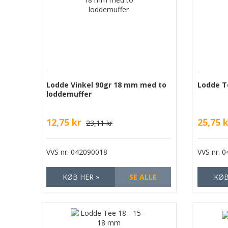
Lodde Vinkel 90gr 18 mm med to
Lodde T
loddemuffer
12,75 kr
25,75 
23,11 kr
VVS nr.
042090018
VVS nr.
0
KØB HER »
SE ALLE
KØB