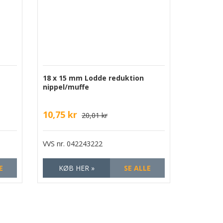
18 x 15 mm Lodde reduktion
nippel/muffe
10,75 kr
20,01 kr
VVS nr.
042243222
E
KØB HER »
SE ALLE