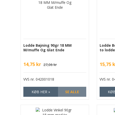
Lodde Bøjning 90gr 18 MM
Lodde B
M/muffe Og Glat Ende
to lodd
14,75 kr
15,75 
27,06 kr
VVS nr.
042001018
VVS nr.
0
KØB HER »
SE ALLE
KØB