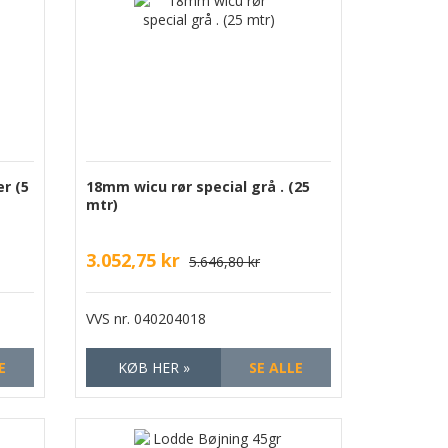
r (5
18mm wicu rør special grå . (25
mtr)
3.052,75 kr
5.646,80 kr
VVS nr.
040204018
E
KØB HER »
SE ALLE