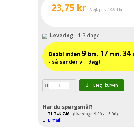
23,75 kr
Vejl. pris 43,94 kr
Levering:
1-3 dage
9
17
33
Bestil inden
tim.
min.
s
- så sender vi i dag!
Læg i kurven
Har du spørgsmål?
71 746 746
(Hverdage 9:00 - 16:00)
E-mail