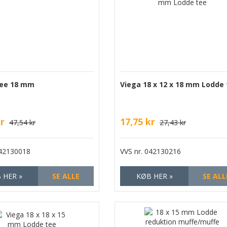
ee 18 mm
Viega 18 x 12 x 18 mm Lodde
kr
17,75 kr
47,54 kr
27,43 kr
42130018
VVS nr.
042130216
 HER »
SE ALLE
KØB HER »
SE ALL