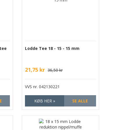
 tee
Lodde Tee 18 - 15 - 15 mm
21,75 kr
36,50 kr
VVS nr.
042130221
E
KØB HER »
SE ALLE