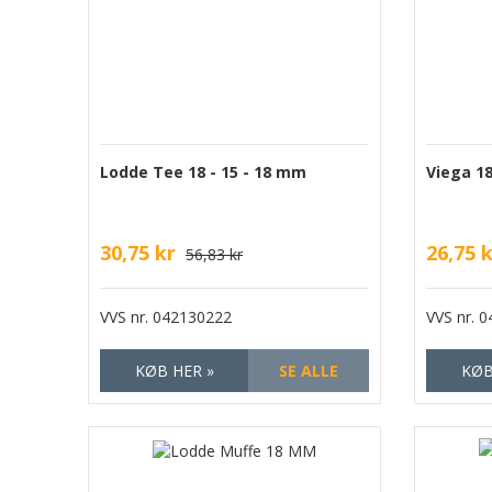
Lodde Tee 18 - 15 - 18 mm
Viega 1
30,75 kr
26,75 
56,83 kr
VVS nr.
042130222
VVS nr.
0
KØB HER »
SE ALLE
KØB