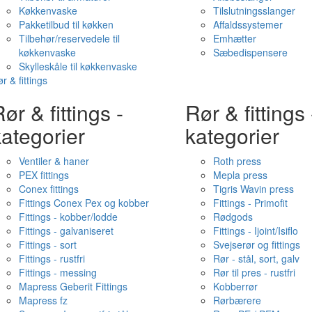
Køkkenvaske
Tilslutningsslanger
Pakketilbud til køkken
Affaldssystemer
Tilbehør/reservedele til
Emhætter
køkkenvaske
Sæbedispensere
Skylleskåle til køkkenvaske
r & fittings
ør & fittings -
Rør & fittings 
ategorier
kategorier
Ventiler & haner
Roth press
PEX fittings
Mepla press
Conex fittings
Tigris Wavin press
Fittings Conex Pex og kobber
Fittings - Primofit
Fittings - kobber/lodde
Rødgods
Fittings - galvaniseret
Fittings - Ijoint/Isiflo
Fittings - sort
Svejserør og fittings
Fittings - rustfri
Rør - stål, sort, galv
Fittings - messing
Rør til pres - rustfri
Mapress Geberit Fittings
Kobberrør
Mapress fz
Rørbærere