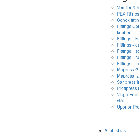
Ventiler & 
PEX fitting
Conex fitti
Fittings C
kobber
Fittings - 
Fittings - g
Fittings - s
Fittings - ru
Fittings - 
Mapress Ge
Mapress fz
Sanpress In
Profipress
Viega Pres
stål
Uponor Pr
Afløb·kloak