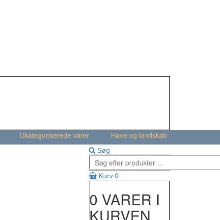
Ukategoriserede varer
Have og landskab
Søg
0
Kurv
0 VARER I
KURVEN