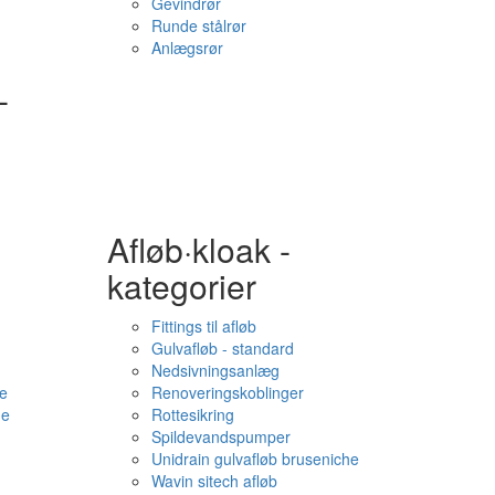
Gevindrør
Runde stålrør
Anlægsrør
-
Afløb·kloak -
kategorier
Fittings til afløb
Gulvafløb - standard
Nedsivningsanlæg
e
Renoveringskoblinger
me
Rottesikring
Spildevandspumper
Unidrain gulvafløb bruseniche
Wavin sitech afløb