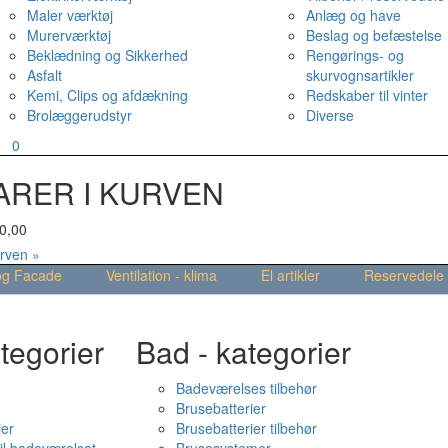
Maler værktøj
Anlæg og have
Murerværktøj
Beslag og befæstelse
Beklædning og Sikkerhed
Rengørings- og
Asfalt
skurvognsartikler
Kemi, Clips og afdækning
Redskaber til vinter
Brolæggerudstyr
Diverse
v
0
ARER I KURVEN
0,00
urven »
og Facade
Ventilation - klima
El artikler
Reservedele
tegorier
Bad - kategorier
Badeværelses tilbehør
Brusebatterier
ier
Brusebatterier tilbehør