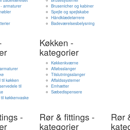
il badeværelset
Brusesystemer
- armaturer
Brusenicher og kabiner
øbler
Spejle og spejlskabe
Håndklædetørrere
terier
Badeværelsesbelysning
-
Køkken -
er
kategorier
Køkkenkværne
l armaturer
Afløbsslanger
ke
Tilslutningsslanger
 til køkken
Affaldssystemer
servedele til
Emhætter
ke
Sæbedispensere
 til køkkenvaske
tings -
Rør & fittings -
Rør &
er
kategorier
kate