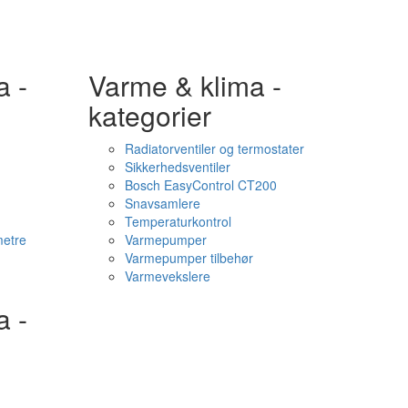
a -
Varme & klima -
kategorier
Radiatorventiler og termostater
Sikkerhedsventiler
Bosch EasyControl CT200
Snavsamlere
Temperaturkontrol
etre
Varmepumper
Varmepumper tilbehør
Varmevekslere
a -