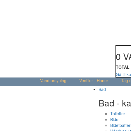
Din kur
0 V
TOTAL
Gå til k
Vandforsyning
Ventiler - Haner
Tag 
Bad
Bad - ka
Toiletter
Bidet
Bidetbatter