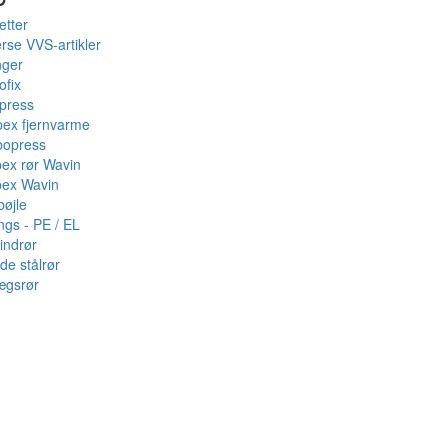
etter
rse VVS-artikler
nger
ofix
press
pex fjernvarme
bopress
pex rør Wavin
pex Wavin
bøjle
ings - PE / EL
indrør
de stålrør
ægsrør