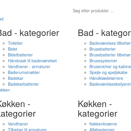
ad
ad - kategorier
Bad - kategor
Toiletter
Badeværelses tilbehør
Bidet
Brusebatterier
Bidetbatterier
Brusebatterier tilbehør
Håndvask til badeværelset
Brusesystemer
Vandhaner - armaturer
Brusenicher og kabine
Baderumsmøbler
Spejle og spejlskabe
Badekar
Håndklædetørrere
Badekarbatterier
Badeværelsesbelysni
økken
Køkken -
Køkken -
ategorier
kategorier
Vandhaner
Køkkenkværne
Tilbehør til armaturer
Afløbsslanger