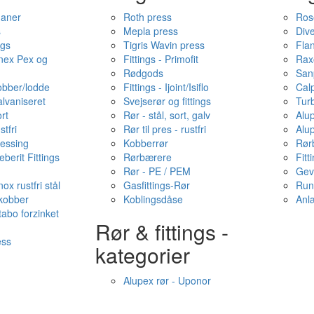
haner
Roth press
Ros
s
Mepla press
Dive
ngs
Tigris Wavin press
Fla
onex Pex og
Fittings - Primofit
Rax
Rødgods
San
kobber/lodde
Fittings - Ijoint/Isiflo
Cal
alvaniseret
Svejserør og fittings
Tur
ort
Rør - stål, sort, galv
Alu
stfri
Rør til pres - rustfri
Alu
messing
Kobberrør
Rør
berit Fittings
Rørbærere
Fitt
Rør - PE / PEM
Gev
ox rustfri stål
Gasfittings-Rør
Run
 kobber
Koblingsdåse
Anl
tabo forzinket
Rør & fittings -
ess
kategorier
Alupex rør - Uponor