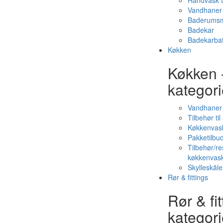
Håndvask t
Vandhaner 
Baderumsm
Badekar
Badekarbat
Køkken
Køkken 
kategori
Vandhaner
Tilbehør ti
Køkkenvas
Pakketilbud
Tilbehør/re
køkkenvas
Skylleskåle
Rør & fittings
Rør & fit
kategori