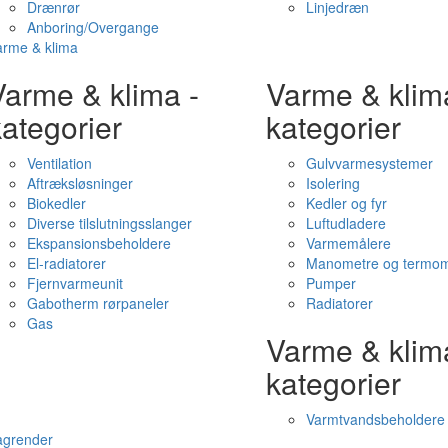
Drænrør
Linjedræn
Anboring/Overgange
arme & klima
Varme & klima -
Varme & klim
ategorier
kategorier
Ventilation
Gulvvarmesystemer
Aftræksløsninger
Isolering
Biokedler
Kedler og fyr
Diverse tilslutningsslanger
Luftudladere
Ekspansionsbeholdere
Varmemålere
El-radiatorer
Manometre og termom
Fjernvarmeunit
Pumper
Gabotherm rørpaneler
Radiatorer
Gas
Varme & klim
kategorier
Varmtvandsbeholdere
agrender