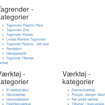
Tagrender -
ategorier
Tagrender Plastmo Plast
Tagrender Zink
Tagrender Kobber
Lindab Rainline Tagrender
Tagrende Plastmo - stål plus
Rendejern
Hængselsstift
Tagrende Tilbehør
rktøj
ærktøj -
Værktøj -
ategorier
kategorier
El værktøj/akku
Diamantværktøj
Håndværktøj
Pumper, slanger, tilbe
Haveredskaber
Rør press værktøj
Elektrikerværktøj
Tilbehør / reservedele