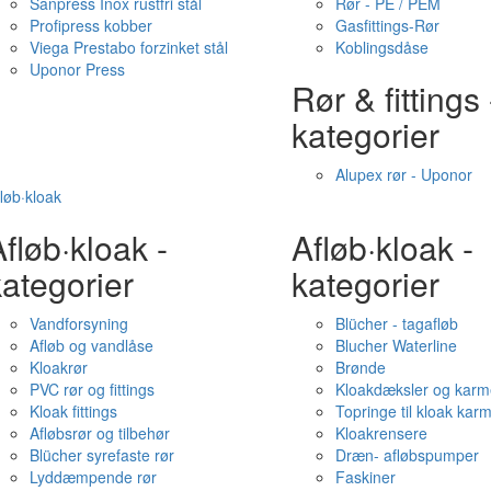
Sanpress Inox rustfri stål
Rør - PE / PEM
Profipress kobber
Gasfittings-Rør
Viega Prestabo forzinket stål
Koblingsdåse
Uponor Press
Rør & fittings 
kategorier
Alupex rør - Uponor
løb·kloak
fløb·kloak -
Afløb·kloak -
ategorier
kategorier
Vandforsyning
Blücher - tagafløb
Afløb og vandlåse
Blucher Waterline
Kloakrør
Brønde
PVC rør og fittings
Kloakdæksler og karm
Kloak fittings
Topringe til kloak kar
Afløbsrør og tilbehør
Kloakrensere
Blücher syrefaste rør
Dræn- afløbspumper
Lyddæmpende rør
Faskiner