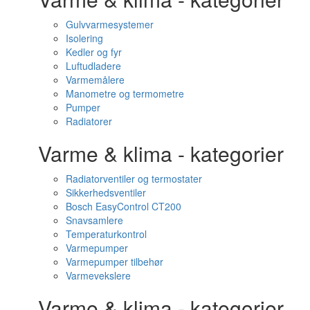
Gulvvarmesystemer
Isolering
Kedler og fyr
Luftudladere
Varmemålere
Manometre og termometre
Pumper
Radiatorer
Varme & klima - kategorier
Radiatorventiler og termostater
Sikkerhedsventiler
Bosch EasyControl CT200
Snavsamlere
Temperaturkontrol
Varmepumper
Varmepumper tilbehør
Varmevekslere
Varme & klima - kategorier