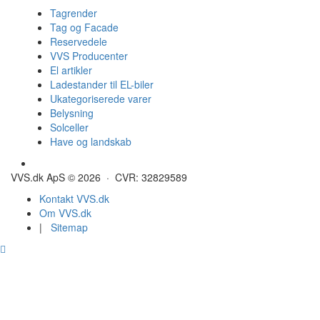
Tagrender
Tag og Facade
Reservedele
VVS Producenter
El artikler
Ladestander til EL-biler
Ukategoriserede varer
Belysning
Solceller
Have og landskab
Gulvvarme - Megatherm
VVS.dk ApS © 2026 · CVR: 32829589
Kontakt VVS.dk
Om VVS.dk
|
Sitemap