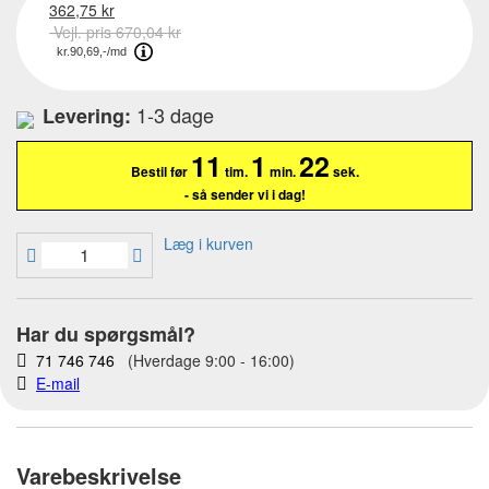
362,75 kr
Vejl. pris 670,04 kr
1-3 dage
Levering:
11
1
21
Bestil før
tim.
min.
sek.
- så sender vi i dag!
Læg i kurven
Har du spørgsmål?
71 746 746
(Hverdage 9:00 - 16:00)
E-mail
Varebeskrivelse