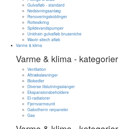
Gulvafløb - standard
Nedsivningsanlæg
Renoveringskoblinger
Rottesikring
Spildevandspumper
Unidrain gulvafløb bruseniche
Wavin sitech afløb
Varme & klima
Varme & klima - kategorier
Ventilation
Aftræksløsninger
Biokedler
Diverse tilslutningsslanger
Ekspansionsbeholdere
El-radiatorer
Fjernvarmeunit
Gabotherm rørpaneler
Gas
Varme & klima - kategorier