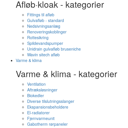
Afløb·kloak - kategorier
Fittings til afløb
Gulvafløb - standard
Nedsivningsanlæg
Renoveringskoblinger
Rottesikring
Spildevandspumper
Unidrain gulvafløb bruseniche
Wavin sitech afløb
Varme & klima
Varme & klima - kategorier
Ventilation
Aftræksløsninger
Biokedler
Diverse tilslutningsslanger
Ekspansionsbeholdere
El-radiatorer
Fjernvarmeunit
Gabotherm rørpaneler