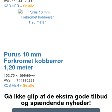
VVS nr.
044070410
KØB HER »
Se alle
Purus 10 mm
Forkromet kobberrør
1,20 meter
152,75 kr
205,60 kr
VVS nr.
744860223
KØB HER »
Se alle
Gå ikke glip af de ekstra gode tilbud
og spændende nyheder!