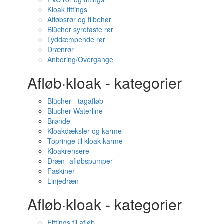
Kloak fittings
Afløbsrør og tilbehør
Blücher syrefaste rør
Lyddæmpende rør
Drænrør
Anboring/Overgange
Afløb·kloak - kategorier
Blücher - tagafløb
Blucher Waterline
Brønde
Kloakdæksler og karme
Topringe til kloak karme
Kloakrensere
Dræn- afløbspumper
Faskiner
Linjedræn
Afløb·kloak - kategorier
Fittings til afløb