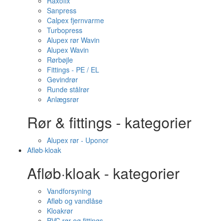
Raxofix
Sanpress
Calpex fjernvarme
Turbopress
Alupex rør Wavin
Alupex Wavin
Rørbøjle
Fittings - PE / EL
Gevindrør
Runde stålrør
Anlægsrør
Rør & fittings - kategorier
Alupex rør - Uponor
Afløb·kloak
Afløb·kloak - kategorier
Vandforsyning
Afløb og vandlåse
Kloakrør
PVC rør og fittings