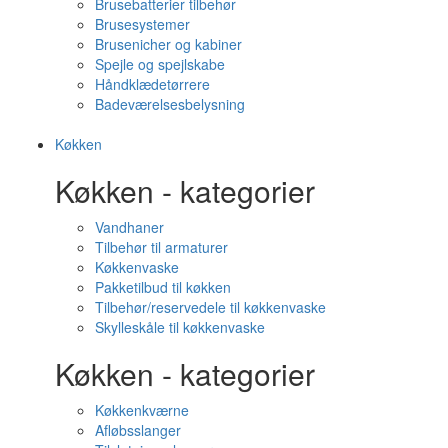
Brusebatterier tilbehør
Brusesystemer
Brusenicher og kabiner
Spejle og spejlskabe
Håndklædetørrere
Badeværelsesbelysning
Køkken
Køkken - kategorier
Vandhaner
Tilbehør til armaturer
Køkkenvaske
Pakketilbud til køkken
Tilbehør/reservedele til køkkenvaske
Skylleskåle til køkkenvaske
Køkken - kategorier
Køkkenkværne
Afløbsslanger