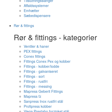
Tilslutningsslanger
Affaldssystemer
Emhætter
Sæbedispensere
Rør & fittings
Rør & fittings - kategorier
Ventiler & haner
PEX fittings
Conex fittings
Fittings Conex Pex og kobber
Fittings - kobber/lodde
Fittings - galvaniseret
Fittings - sort
Fittings - rustfri
Fittings - messing
Mapress Geberit Fittings
Mapress fz
Sanpress Inox rustfri stål
Profipress kobber
Viega Prestabo forzinket stål