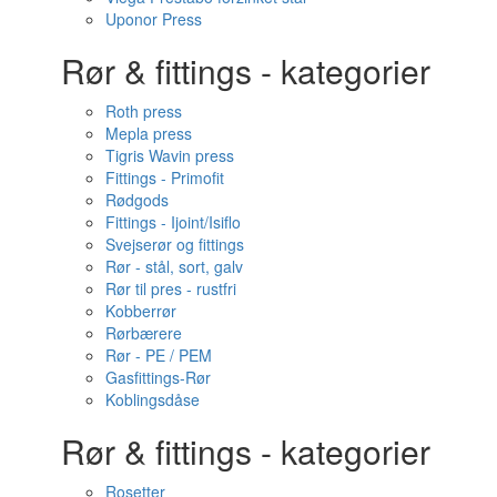
Uponor Press
Rør & fittings - kategorier
Roth press
Mepla press
Tigris Wavin press
Fittings - Primofit
Rødgods
Fittings - Ijoint/Isiflo
Svejserør og fittings
Rør - stål, sort, galv
Rør til pres - rustfri
Kobberrør
Rørbærere
Rør - PE / PEM
Gasfittings-Rør
Koblingsdåse
Rør & fittings - kategorier
Rosetter