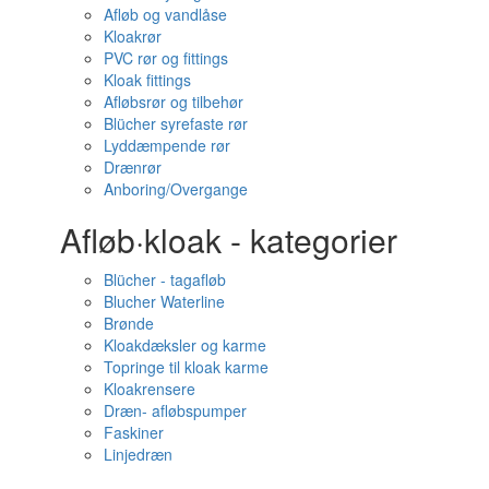
Afløb og vandlåse
Kloakrør
PVC rør og fittings
Kloak fittings
Afløbsrør og tilbehør
Blücher syrefaste rør
Lyddæmpende rør
Drænrør
Anboring/Overgange
Afløb·kloak - kategorier
Blücher - tagafløb
Blucher Waterline
Brønde
Kloakdæksler og karme
Topringe til kloak karme
Kloakrensere
Dræn- afløbspumper
Faskiner
Linjedræn