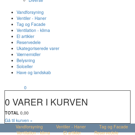
Diverse
Vandforsyning
Ventiler - Haner
Tag og Facade
Ventilation - klima
El artikler
Reservedele
Ukategoriserede varer
Værnemidler
Belysning
Solceller
Have og landskab
MENU
Din kurv
0
0 VARER I KURVEN
TOTAL
0,00
Gå til kurven »
Vandforsyning
Ventiler - Haner
Tag og Facade
Ventilation - klima
El artikler
Reservedele