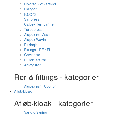
Diverse VVS-artikler
Flanger
Raxofix
Sanpress
Calpex fjernvarme
Turbopress
Alupex rør Wavin
Alupex Wavin
Rørbøjle
Fittings - PE / EL
Gevindrør
Runde stålrør
Anlægsrør
Rør & fittings - kategorier
Alupex rør - Uponor
Afløb·kloak
Afløb·kloak - kategorier
Vandforsyning