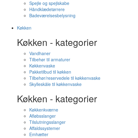
Spejle og spejlskabe
Håndklædetørrere
Badeværelsesbelysning
Køkken
Køkken - kategorier
Vandhaner
Tilbehør til armaturer
Køkkenvaske
Pakketilbud til køkken
Tilbehør/reservedele til køkkenvaske
Skylleskåle til køkkenvaske
Køkken - kategorier
Køkkenkværne
Afløbsslanger
Tilslutningsslanger
Affaldssystemer
Emhætter