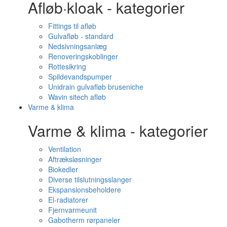
Afløb·kloak - kategorier
Fittings til afløb
Gulvafløb - standard
Nedsivningsanlæg
Renoveringskoblinger
Rottesikring
Spildevandspumper
Unidrain gulvafløb bruseniche
Wavin sitech afløb
Varme & klima
Varme & klima - kategorier
Ventilation
Aftræksløsninger
Biokedler
Diverse tilslutningsslanger
Ekspansionsbeholdere
El-radiatorer
Fjernvarmeunit
Gabotherm rørpaneler