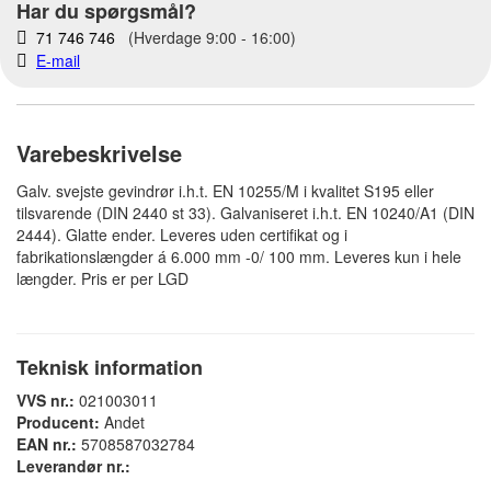
Har du spørgsmål?
71 746 746
(Hverdage 9:00 - 16:00)
E-mail
Varebeskrivelse
Galv. svejste gevindrør i.h.t. EN 10255/M i kvalitet S195 eller
tilsvarende (DIN 2440 st 33). Galvaniseret i.h.t. EN 10240/A1 (DIN
2444). Glatte ender. Leveres uden certifikat og i
fabrikationslængder á 6.000 mm -0/ 100 mm. Leveres kun i hele
længder. Pris er per LGD
Teknisk information
VVS nr.:
021003011
Producent:
Andet
EAN nr.:
5708587032784
Leverandør nr.: