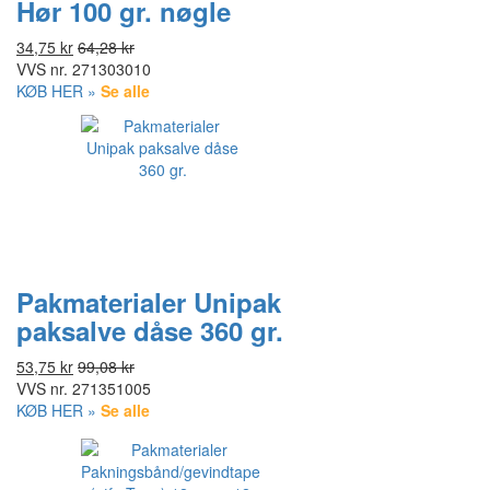
Hør 100 gr. nøgle
34,75 kr
64,28 kr
VVS nr.
271303010
KØB HER »
Se alle
Pakmaterialer Unipak
paksalve dåse 360 gr.
53,75 kr
99,08 kr
VVS nr.
271351005
KØB HER »
Se alle