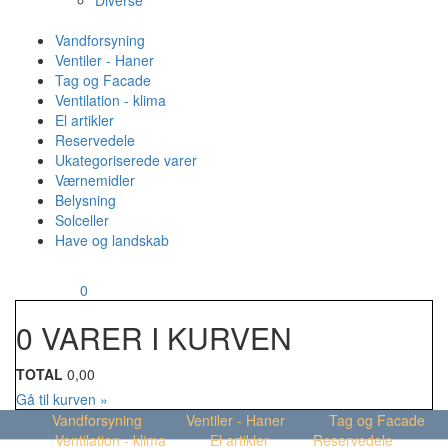
Diverse
Vandforsyning
Ventiler - Haner
Tag og Facade
Ventilation - klima
El artikler
Reservedele
Ukategoriserede varer
Værnemidler
Belysning
Solceller
Have og landskab
MENU
Din kurv
0
0 VARER I KURVEN
TOTAL
0,00
Gå til kurven »
Vandforsyning
Ventiler - Haner
Tag og Facade
Ventilation - klima
El artikler
Reservedele