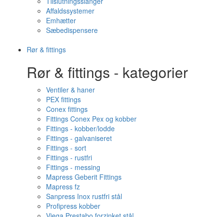
Tilslutningsslanger
Affaldssystemer
Emhætter
Sæbedispensere
Rør & fittings
Rør & fittings - kategorier
Ventiler & haner
PEX fittings
Conex fittings
Fittings Conex Pex og kobber
Fittings - kobber/lodde
Fittings - galvaniseret
Fittings - sort
Fittings - rustfri
Fittings - messing
Mapress Geberit Fittings
Mapress fz
Sanpress Inox rustfri stål
Profipress kobber
Viega Prestabo forzinket stål