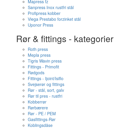
Mapress fz
Sanpress Inox rustfri stål
Profipress kobber
Viega Prestabo forzinket stål
Uponor Press
Rør & fittings - kategorier
Roth press
Mepla press
Tigris Wavin press
Fittings - Primofit
Rødgods
Fittings - Ijoint/Isiflo
Svejserør og fittings
Rør - stål, sort, galv
Rør til pres - rustfri
Kobberrør
Rørbærere
Rør - PE / PEM
Gasfittings-Rør
Koblingsdåse