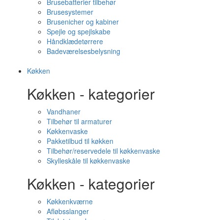
Brusebatterier tilbehør
Brusesystemer
Brusenicher og kabiner
Spejle og spejlskabe
Håndklædetørrere
Badeværelsesbelysning
Køkken
Køkken - kategorier
Vandhaner
Tilbehør til armaturer
Køkkenvaske
Pakketilbud til køkken
Tilbehør/reservedele til køkkenvaske
Skylleskåle til køkkenvaske
Køkken - kategorier
Køkkenkværne
Afløbsslanger