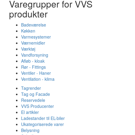
Varegrupper for VVS
produkter
Badeværelse
Køkken
Varmesystemer
Værnemidler
Værktøj
Vandforsyning
Afløb - kloak
Rør - Fittings
Ventiler - Haner
Ventilation - klima
Tagrender
Tag og Facade
Reservedele
VVS Producenter
El artikler
Ladestander til EL-biler
Ukategoriserede varer
Belysning