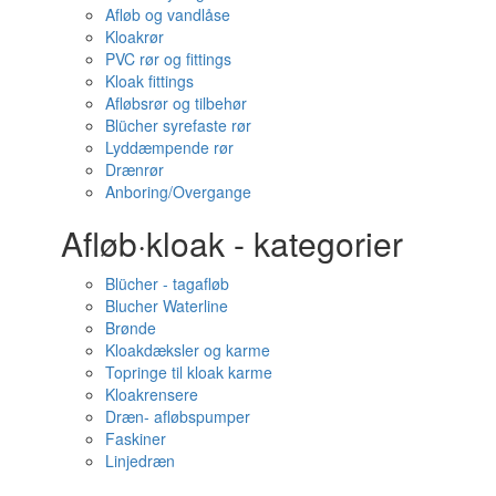
Afløb og vandlåse
Kloakrør
PVC rør og fittings
Kloak fittings
Afløbsrør og tilbehør
Blücher syrefaste rør
Lyddæmpende rør
Drænrør
Anboring/Overgange
Afløb·kloak - kategorier
Blücher - tagafløb
Blucher Waterline
Brønde
Kloakdæksler og karme
Topringe til kloak karme
Kloakrensere
Dræn- afløbspumper
Faskiner
Linjedræn