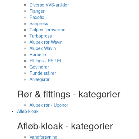
Diverse VVS-artikler
Flanger
Raxofix
Sanpress
Calpex fjernvarme
Turbopress
Alupex rør Wavin
Alupex Wavin
Rørbøjle
Fittings - PE / EL
Gevindrør
Runde stålrør
Anlægsrør
Rør & fittings - kategorier
Alupex rør - Uponor
Afløb·kloak
Afløb·kloak - kategorier
Vandforsyning