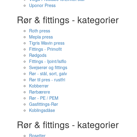
Uponor Press
Rør & fittings - kategorier
Roth press
Mepla press
Tigris Wavin press
Fittings - Primofit
Rødgods
Fittings - Ijoint/Isiflo
Svejserør og fittings
Rør - stål, sort, galv
Rør til pres - rustfri
Kobberrør
Rørbærere
Rør - PE / PEM
Gasfittings-Rør
Koblingsdåse
Rør & fittings - kategorier
Rosetter