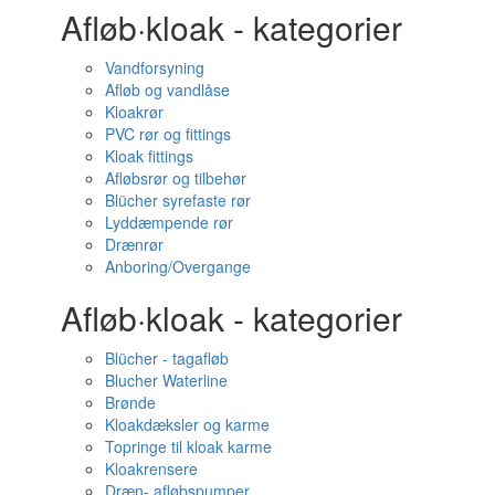
Afløb·kloak - kategorier
Vandforsyning
Afløb og vandlåse
Kloakrør
PVC rør og fittings
Kloak fittings
Afløbsrør og tilbehør
Blücher syrefaste rør
Lyddæmpende rør
Drænrør
Anboring/Overgange
Afløb·kloak - kategorier
Blücher - tagafløb
Blucher Waterline
Brønde
Kloakdæksler og karme
Topringe til kloak karme
Kloakrensere
Dræn- afløbspumper