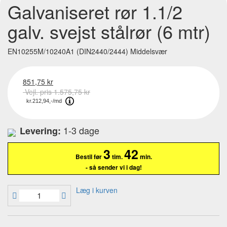
Galvaniseret rør 1.1/2
galv. svejst stålrør (6 mtr)
EN10255M/10240A1 (DIN2440/2444) Middelsvær
851,75 kr
Vejl. pris 1.575,75 kr
1-3 dage
Levering:
3
41
59
Bestil før
tim.
min.
sek.
- så sender vi i dag!
Læg i kurven