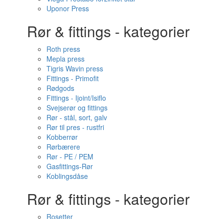
Uponor Press
Rør & fittings - kategorier
Roth press
Mepla press
Tigris Wavin press
Fittings - Primofit
Rødgods
Fittings - Ijoint/Isiflo
Svejserør og fittings
Rør - stål, sort, galv
Rør til pres - rustfri
Kobberrør
Rørbærere
Rør - PE / PEM
Gasfittings-Rør
Koblingsdåse
Rør & fittings - kategorier
Rosetter