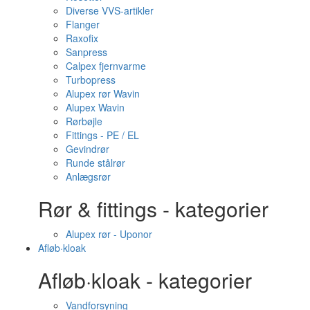
Diverse VVS-artikler
Flanger
Raxofix
Sanpress
Calpex fjernvarme
Turbopress
Alupex rør Wavin
Alupex Wavin
Rørbøjle
Fittings - PE / EL
Gevindrør
Runde stålrør
Anlægsrør
Rør & fittings - kategorier
Alupex rør - Uponor
Afløb·kloak
Afløb·kloak - kategorier
Vandforsyning