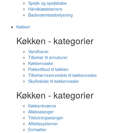
Spejle og spejlskabe
Håndklædetørrere
Badeværelsesbelysning
Køkken
Køkken - kategorier
Vandhaner
Tilbehør til armaturer
Køkkenvaske
Pakketilbud til køkken
Tilbehør/reservedele til køkkenvaske
Skylleskåle til køkkenvaske
Køkken - kategorier
Køkkenkværne
Afløbsslanger
Tilslutningsslanger
Affaldssystemer
Emhætter