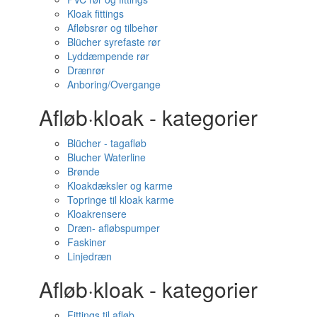
Kloak fittings
Afløbsrør og tilbehør
Blücher syrefaste rør
Lyddæmpende rør
Drænrør
Anboring/Overgange
Afløb·kloak - kategorier
Blücher - tagafløb
Blucher Waterline
Brønde
Kloakdæksler og karme
Topringe til kloak karme
Kloakrensere
Dræn- afløbspumper
Faskiner
Linjedræn
Afløb·kloak - kategorier
Fittings til afløb