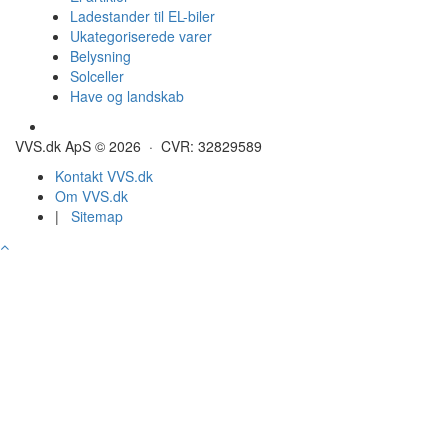
Ladestander til EL-biler
Ukategoriserede varer
Belysning
Solceller
Have og landskab
Gulvvarme - Megatherm
VVS.dk ApS © 2026 · CVR: 32829589
Kontakt VVS.dk
Om VVS.dk
|
Sitemap