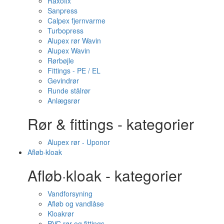
Raxofix
Sanpress
Calpex fjernvarme
Turbopress
Alupex rør Wavin
Alupex Wavin
Rørbøjle
Fittings - PE / EL
Gevindrør
Runde stålrør
Anlægsrør
Rør & fittings - kategorier
Alupex rør - Uponor
Afløb·kloak
Afløb·kloak - kategorier
Vandforsyning
Afløb og vandlåse
Kloakrør
PVC rør og fittings