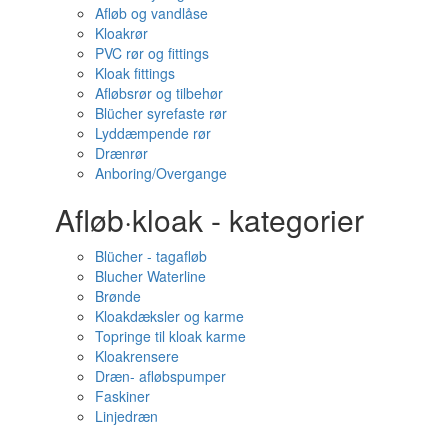
Afløb og vandlåse
Kloakrør
PVC rør og fittings
Kloak fittings
Afløbsrør og tilbehør
Blücher syrefaste rør
Lyddæmpende rør
Drænrør
Anboring/Overgange
Afløb·kloak - kategorier
Blücher - tagafløb
Blucher Waterline
Brønde
Kloakdæksler og karme
Topringe til kloak karme
Kloakrensere
Dræn- afløbspumper
Faskiner
Linjedræn