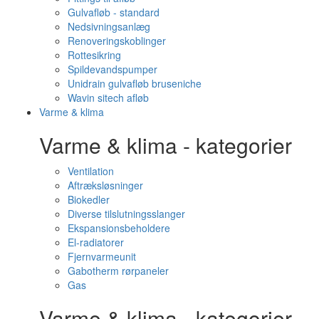
Gulvafløb - standard
Nedsivningsanlæg
Renoveringskoblinger
Rottesikring
Spildevandspumper
Unidrain gulvafløb bruseniche
Wavin sitech afløb
Varme & klima
Varme & klima - kategorier
Ventilation
Aftræksløsninger
Biokedler
Diverse tilslutningsslanger
Ekspansionsbeholdere
El-radiatorer
Fjernvarmeunit
Gabotherm rørpaneler
Gas
Varme & klima - kategorier