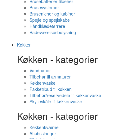
Brusebatterier tilbehør
Brusesystemer
Brusenicher og kabiner
Spejle og spejlskabe
Håndklædetørrere
Badeværelsesbelysning
Køkken
Køkken - kategorier
Vandhaner
Tilbehør til armaturer
Køkkenvaske
Pakketilbud til køkken
Tilbehør/reservedele til køkkenvaske
Skylleskåle til køkkenvaske
Køkken - kategorier
Køkkenkværne
Afløbsslanger