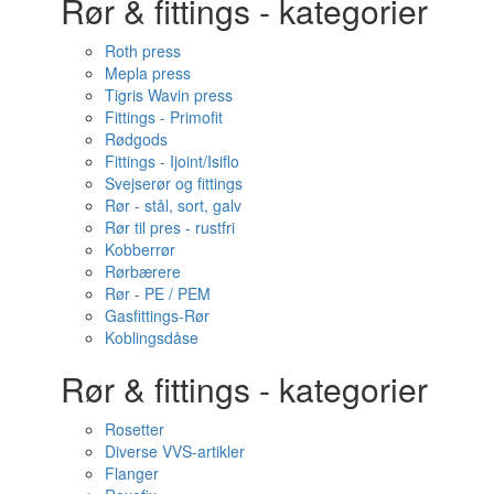
Rør & fittings - kategorier
Roth press
Mepla press
Tigris Wavin press
Fittings - Primofit
Rødgods
Fittings - Ijoint/Isiflo
Svejserør og fittings
Rør - stål, sort, galv
Rør til pres - rustfri
Kobberrør
Rørbærere
Rør - PE / PEM
Gasfittings-Rør
Koblingsdåse
Rør & fittings - kategorier
Rosetter
Diverse VVS-artikler
Flanger