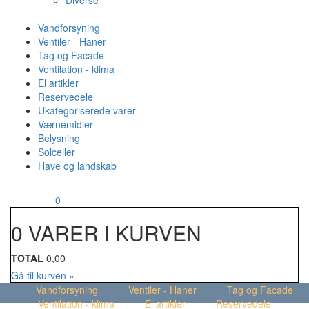
Diverse
Vandforsyning
Ventiler - Haner
Tag og Facade
Ventilation - klima
El artikler
Reservedele
Ukategoriserede varer
Værnemidler
Belysning
Solceller
Have og landskab
MENU
Din kurv
0
0 VARER I KURVEN
TOTAL
0,00
Gå til kurven »
Vandforsyning
Ventiler - Haner
Tag og Facade
Ventilation - klima
El artikler
Reservedele