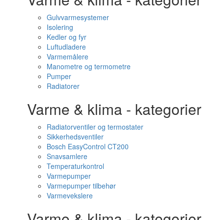
Gulvvarmesystemer
Isolering
Kedler og fyr
Luftudladere
Varmemålere
Manometre og termometre
Pumper
Radiatorer
Varme & klima - kategorier
Radiatorventiler og termostater
Sikkerhedsventiler
Bosch EasyControl CT200
Snavsamlere
Temperaturkontrol
Varmepumper
Varmepumper tilbehør
Varmevekslere
Varme & klima - kategorier