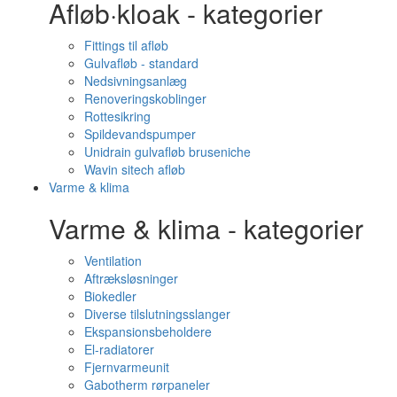
Afløb·kloak - kategorier
Fittings til afløb
Gulvafløb - standard
Nedsivningsanlæg
Renoveringskoblinger
Rottesikring
Spildevandspumper
Unidrain gulvafløb bruseniche
Wavin sitech afløb
Varme & klima
Varme & klima - kategorier
Ventilation
Aftræksløsninger
Biokedler
Diverse tilslutningsslanger
Ekspansionsbeholdere
El-radiatorer
Fjernvarmeunit
Gabotherm rørpaneler