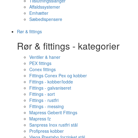
Tilslutningsslanger
Affaldssystemer
Emhætter
Sæbedispensere
Rør & fittings
Rør & fittings - kategorier
Ventiler & haner
PEX fittings
Conex fittings
Fittings Conex Pex og kobber
Fittings - kobber/lodde
Fittings - galvaniseret
Fittings - sort
Fittings - rustfri
Fittings - messing
Mapress Geberit Fittings
Mapress fz
Sanpress Inox rustfri stål
Profipress kobber
Viega Prestabo forzinket stål