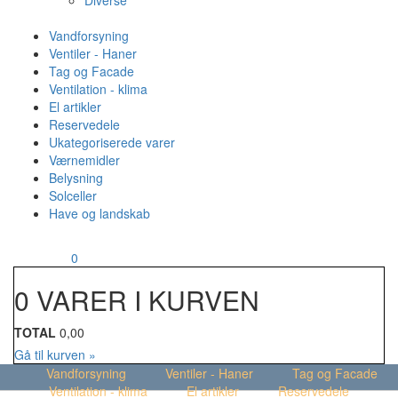
Diverse
Vandforsyning
Ventiler - Haner
Tag og Facade
Ventilation - klima
El artikler
Reservedele
Ukategoriserede varer
Værnemidler
Belysning
Solceller
Have og landskab
MENU
Din kurv
0
0 VARER I KURVEN
TOTAL
0,00
Gå til kurven »
Vandforsyning
Ventiler - Haner
Tag og Facade
Ventilation - klima
El artikler
Reservedele