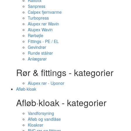
Raxofix
Sanpress
Calpex fjernvarme
Turbopress
Alupex rør Wavin
Alupex Wavin
Rørbøjle
Fittings - PE / EL
Gevindrør
Runde stålrør
Anlægsrør
Rør & fittings - kategorier
Alupex rør - Uponor
Afløb·kloak
Afløb·kloak - kategorier
Vandforsyning
Afløb og vandlåse
Kloakrør
PVC rør og fittings