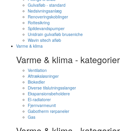
Gulvafløb - standard
Nedsivningsanlæg
Renoveringskoblinger
Rottesikring
Spildevandspumper
Unidrain gulvafløb bruseniche
Wavin sitech afløb
Varme & klima
Varme & klima - kategorier
Ventilation
Aftræksløsninger
Biokedler
Diverse tilslutningsslanger
Ekspansionsbeholdere
El-radiatorer
Fjernvarmeunit
Gabotherm rørpaneler
Gas
Varme & klima - kategorier