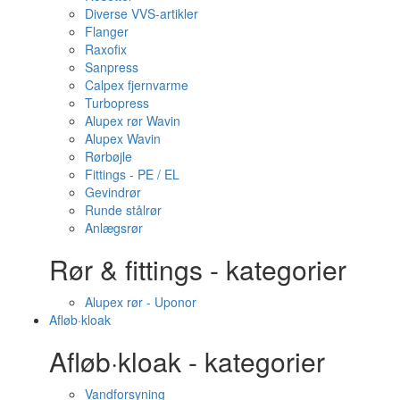
Diverse VVS-artikler
Flanger
Raxofix
Sanpress
Calpex fjernvarme
Turbopress
Alupex rør Wavin
Alupex Wavin
Rørbøjle
Fittings - PE / EL
Gevindrør
Runde stålrør
Anlægsrør
Rør & fittings - kategorier
Alupex rør - Uponor
Afløb·kloak
Afløb·kloak - kategorier
Vandforsyning