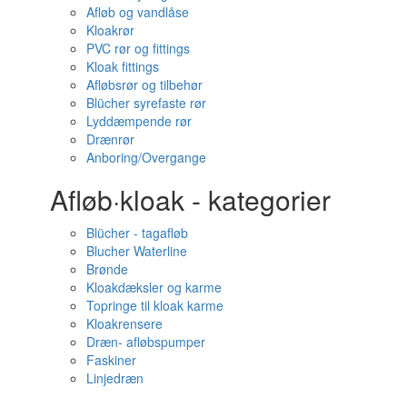
Afløb og vandlåse
Kloakrør
PVC rør og fittings
Kloak fittings
Afløbsrør og tilbehør
Blücher syrefaste rør
Lyddæmpende rør
Drænrør
Anboring/Overgange
Afløb·kloak - kategorier
Blücher - tagafløb
Blucher Waterline
Brønde
Kloakdæksler og karme
Topringe til kloak karme
Kloakrensere
Dræn- afløbspumper
Faskiner
Linjedræn