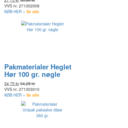
27,75 kr
50,80 kr
VVS nr.
271302008
KØB HER »
Se alle
Pakmaterialer Heglet
Hør 100 gr. nøgle
34,75 kr
64,28 kr
VVS nr.
271303010
KØB HER »
Se alle