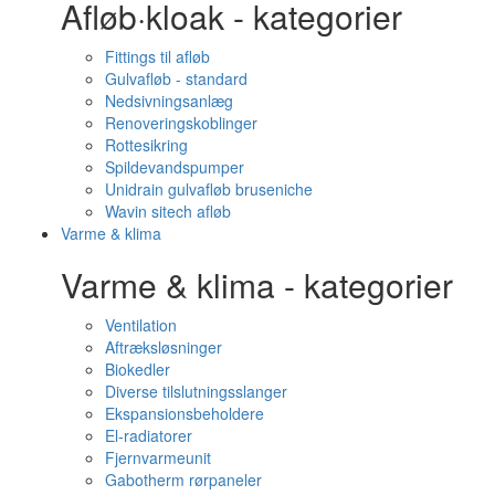
Afløb·kloak - kategorier
Fittings til afløb
Gulvafløb - standard
Nedsivningsanlæg
Renoveringskoblinger
Rottesikring
Spildevandspumper
Unidrain gulvafløb bruseniche
Wavin sitech afløb
Varme & klima
Varme & klima - kategorier
Ventilation
Aftræksløsninger
Biokedler
Diverse tilslutningsslanger
Ekspansionsbeholdere
El-radiatorer
Fjernvarmeunit
Gabotherm rørpaneler