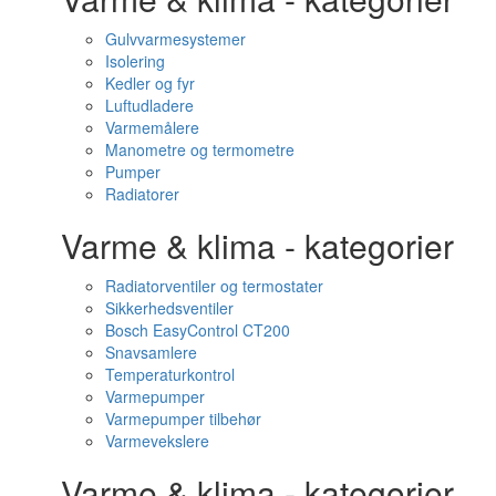
Gulvvarmesystemer
Isolering
Kedler og fyr
Luftudladere
Varmemålere
Manometre og termometre
Pumper
Radiatorer
Varme & klima - kategorier
Radiatorventiler og termostater
Sikkerhedsventiler
Bosch EasyControl CT200
Snavsamlere
Temperaturkontrol
Varmepumper
Varmepumper tilbehør
Varmevekslere
Varme & klima - kategorier