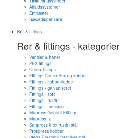
Tilslutningsslanger
Affaldssystemer
Emhætter
Sæbedispensere
Rør & fittings
Rør & fittings - kategorier
Ventiler & haner
PEX fittings
Conex fittings
Fittings Conex Pex og kobber
Fittings - kobber/lodde
Fittings - galvaniseret
Fittings - sort
Fittings - rustfri
Fittings - messing
Mapress Geberit Fittings
Mapress fz
Sanpress Inox rustfri stål
Profipress kobber
Viega Prestabo forzinket stål