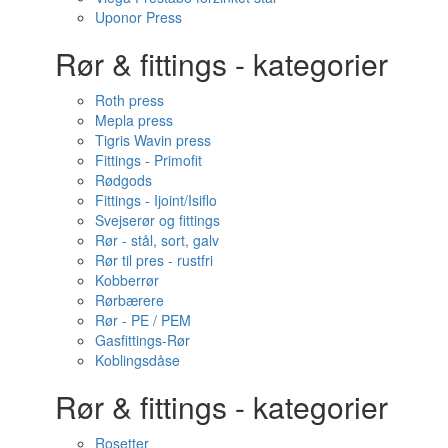
Uponor Press
Rør & fittings - kategorier
Roth press
Mepla press
Tigris Wavin press
Fittings - Primofit
Rødgods
Fittings - Ijoint/Isiflo
Svejserør og fittings
Rør - stål, sort, galv
Rør til pres - rustfri
Kobberrør
Rørbærere
Rør - PE / PEM
Gasfittings-Rør
Koblingsdåse
Rør & fittings - kategorier
Rosetter