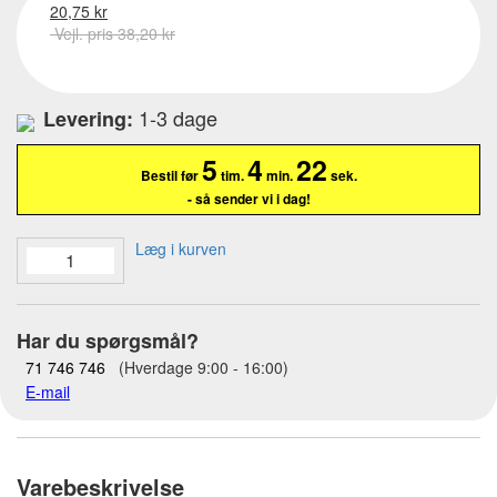
20,75 kr
Vejl. pris 38,20 kr
1-3 dage
Levering:
5
4
21
Bestil før
tim.
min.
sek.
- så sender vi i dag!
Læg i kurven
Har du spørgsmål?
71 746 746
(Hverdage 9:00 - 16:00)
E-mail
Varebeskrivelse