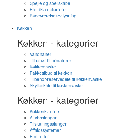
Spejle og spejlskabe
Håndklædetørrere
Badeværelsesbelysning
Køkken
Køkken - kategorier
Vandhaner
Tilbehør til armaturer
Køkkenvaske
Pakketilbud til køkken
Tilbehør/reservedele til køkkenvaske
Skylleskåle til køkkenvaske
Køkken - kategorier
Køkkenkværne
Afløbsslanger
Tilslutningsslanger
Affaldssystemer
Emhætter