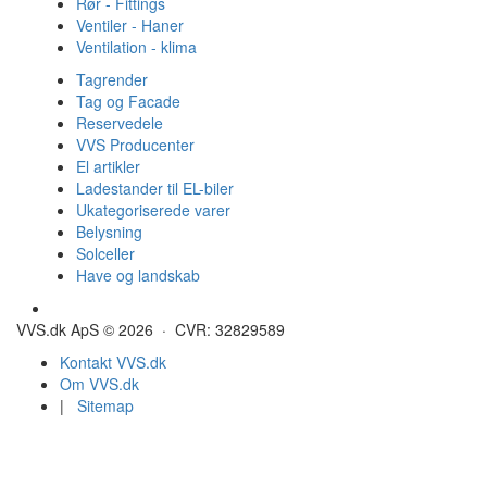
Rør - Fittings
Ventiler - Haner
Ventilation - klima
Tagrender
Tag og Facade
Reservedele
VVS Producenter
El artikler
Ladestander til EL-biler
Ukategoriserede varer
Belysning
Solceller
Have og landskab
Gulvvarme - Megatherm
VVS.dk ApS © 2026 · CVR: 32829589
Kontakt VVS.dk
Om VVS.dk
|
Sitemap