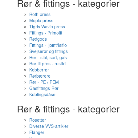
Rør & fittings - kategorier
Roth press
Mepla press
Tigris Wavin press
Fittings - Primofit
Rødgods
Fittings - Ijoint/Isiflo
Svejserør og fittings
Rør - stål, sort, galv
Rør til pres - rustfri
Kobberrør
Rørbærere
Rør - PE / PEM
Gasfittings-Rør
Koblingsdåse
Rør & fittings - kategorier
Rosetter
Diverse VVS-artikler
Flanger