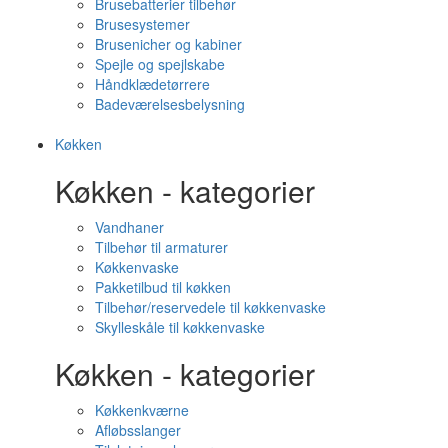
Brusebatterier tilbehør
Brusesystemer
Brusenicher og kabiner
Spejle og spejlskabe
Håndklædetørrere
Badeværelsesbelysning
Køkken
Køkken - kategorier
Vandhaner
Tilbehør til armaturer
Køkkenvaske
Pakketilbud til køkken
Tilbehør/reservedele til køkkenvaske
Skylleskåle til køkkenvaske
Køkken - kategorier
Køkkenkværne
Afløbsslanger