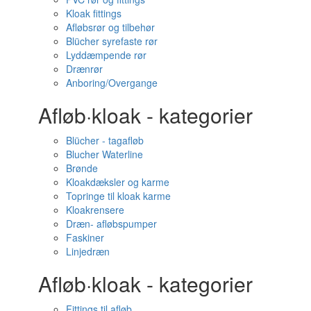
Kloak fittings
Afløbsrør og tilbehør
Blücher syrefaste rør
Lyddæmpende rør
Drænrør
Anboring/Overgange
Afløb·kloak - kategorier
Blücher - tagafløb
Blucher Waterline
Brønde
Kloakdæksler og karme
Topringe til kloak karme
Kloakrensere
Dræn- afløbspumper
Faskiner
Linjedræn
Afløb·kloak - kategorier
Fittings til afløb