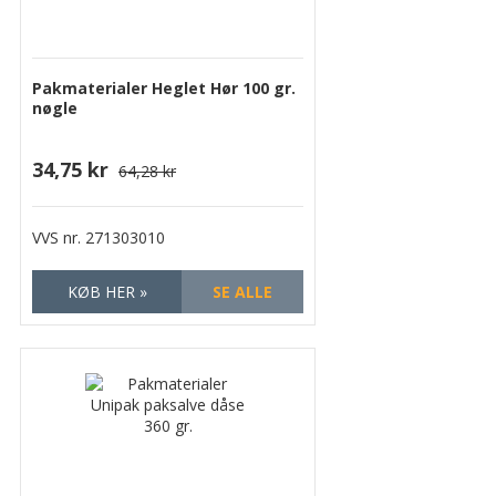
Pakmaterialer Heglet Hør 100 gr.
nøgle
34,75 kr
64,28 kr
VVS nr.
271303010
KØB HER »
SE ALLE