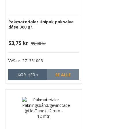
Pakmaterialer Unipak paksalve
dåse 360 gr.
53,75 kr
99,08 kr
VVS nr.
271351005
KØB HER »
SE ALLE