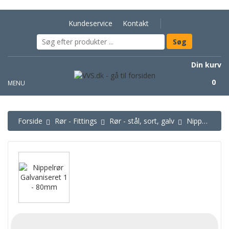
Kundeservice
Kontakt
Din kurv
0
MENU
Forside
Rør - Fittings
Rør - stål, sort, galv
Nippelrør galvaniseret