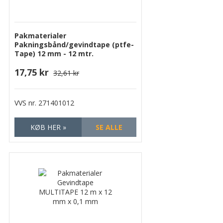
Pakmaterialer
Pakningsbånd/gevindtape (ptfe-
Tape) 12 mm - 12 mtr.
17,75 kr
32,61 kr
VVS nr.
271401012
KØB HER »
SE ALLE