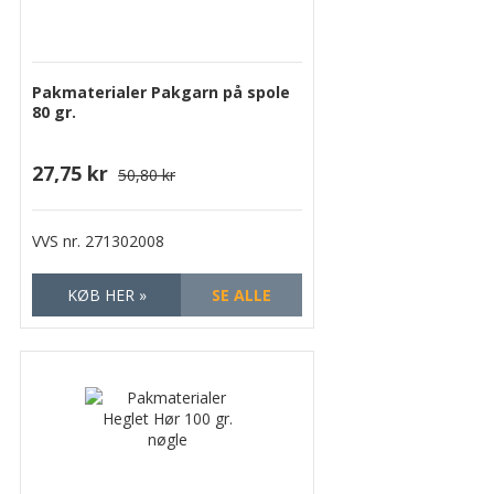
Pakmaterialer Pakgarn på spole
80 gr.
27,75 kr
50,80 kr
VVS nr.
271302008
KØB HER »
SE ALLE