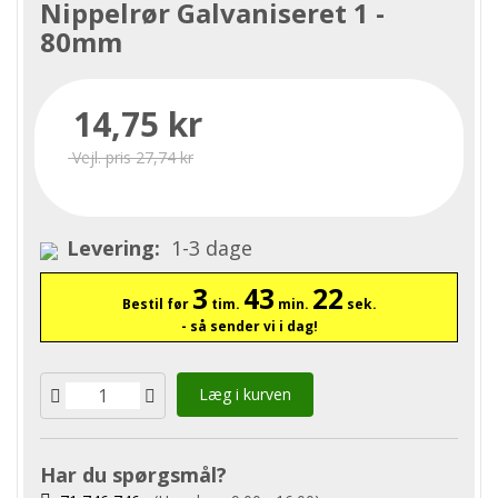
Nippelrør Galvaniseret 1 -
80mm
14,75 kr
Vejl. pris 27,74 kr
Levering:
1-3 dage
3
43
22
Bestil før
tim.
min.
sek.
- så sender vi i dag!
Læg i kurven
Har du spørgsmål?