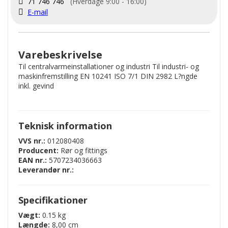
71 746 746
(Hverdage 9:00 - 16:00)
E-mail
Varebeskrivelse
Til centralvarmeinstallationer og industri Til industri- og
maskinfremstilling EN 10241 ISO 7/1 DIN 2982 L?ngde
inkl. gevind
Teknisk information
VVS nr.:
012080408
Producent:
Rør og fittings
EAN nr.:
5707234036663
Leverandør nr.:
Specifikationer
Vægt:
0.15 kg
Længde:
8,00 cm