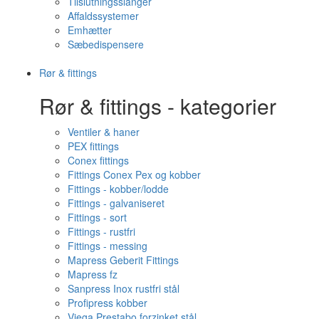
Tilslutningsslanger
Affaldssystemer
Emhætter
Sæbedispensere
Rør & fittings
Rør & fittings - kategorier
Ventiler & haner
PEX fittings
Conex fittings
Fittings Conex Pex og kobber
Fittings - kobber/lodde
Fittings - galvaniseret
Fittings - sort
Fittings - rustfri
Fittings - messing
Mapress Geberit Fittings
Mapress fz
Sanpress Inox rustfri stål
Profipress kobber
Viega Prestabo forzinket stål