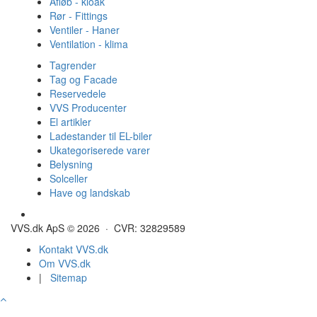
Afløb - kloak
Rør - Fittings
Ventiler - Haner
Ventilation - klima
Tagrender
Tag og Facade
Reservedele
VVS Producenter
El artikler
Ladestander til EL-biler
Ukategoriserede varer
Belysning
Solceller
Have og landskab
Gulvvarme - Megatherm
VVS.dk ApS © 2026 · CVR: 32829589
Kontakt VVS.dk
Om VVS.dk
|
Sitemap