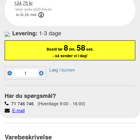
124,75 kr
Vejl. pris 229,54 kr
1-3 dage
Levering:
8
57
Bestil før
tim.
sek.
- så sender vi i dag!
Læg i kurven
Har du spørgsmål?
71 746 746
(Hverdage 9:00 - 16:00)
E-mail
Varebeskrivelse