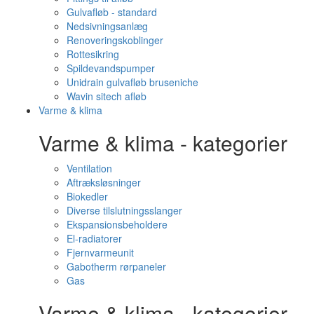
Gulvafløb - standard
Nedsivningsanlæg
Renoveringskoblinger
Rottesikring
Spildevandspumper
Unidrain gulvafløb bruseniche
Wavin sitech afløb
Varme & klima
Varme & klima - kategorier
Ventilation
Aftræksløsninger
Biokedler
Diverse tilslutningsslanger
Ekspansionsbeholdere
El-radiatorer
Fjernvarmeunit
Gabotherm rørpaneler
Gas
Varme & klima - kategorier