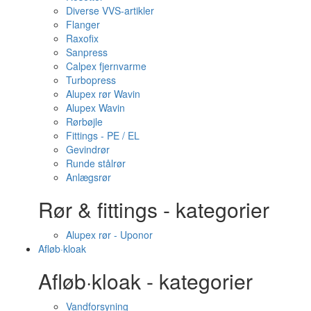
Diverse VVS-artikler
Flanger
Raxofix
Sanpress
Calpex fjernvarme
Turbopress
Alupex rør Wavin
Alupex Wavin
Rørbøjle
Fittings - PE / EL
Gevindrør
Runde stålrør
Anlægsrør
Rør & fittings - kategorier
Alupex rør - Uponor
Afløb·kloak
Afløb·kloak - kategorier
Vandforsyning