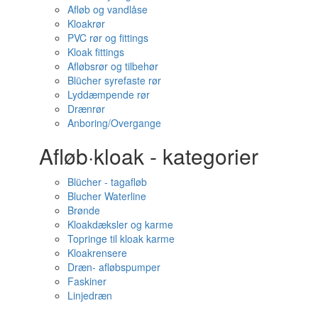
Afløb og vandlåse
Kloakrør
PVC rør og fittings
Kloak fittings
Afløbsrør og tilbehør
Blücher syrefaste rør
Lyddæmpende rør
Drænrør
Anboring/Overgange
Afløb·kloak - kategorier
Blücher - tagafløb
Blucher Waterline
Brønde
Kloakdæksler og karme
Topringe til kloak karme
Kloakrensere
Dræn- afløbspumper
Faskiner
Linjedræn