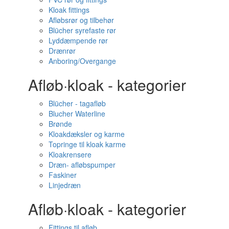
Kloak fittings
Afløbsrør og tilbehør
Blücher syrefaste rør
Lyddæmpende rør
Drænrør
Anboring/Overgange
Afløb·kloak - kategorier
Blücher - tagafløb
Blucher Waterline
Brønde
Kloakdæksler og karme
Topringe til kloak karme
Kloakrensere
Dræn- afløbspumper
Faskiner
Linjedræn
Afløb·kloak - kategorier
Fittings til afløb