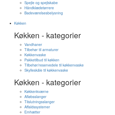
Spejle og spejlskabe
Håndklædetørrere
Badeværelsesbelysning
Køkken
Køkken - kategorier
Vandhaner
Tilbehør til armaturer
Køkkenvaske
Pakketilbud til køkken
Tilbehør/reservedele til køkkenvaske
Skylleskåle til køkkenvaske
Køkken - kategorier
Køkkenkværne
Afløbsslanger
Tilslutningsslanger
Affaldssystemer
Emhætter