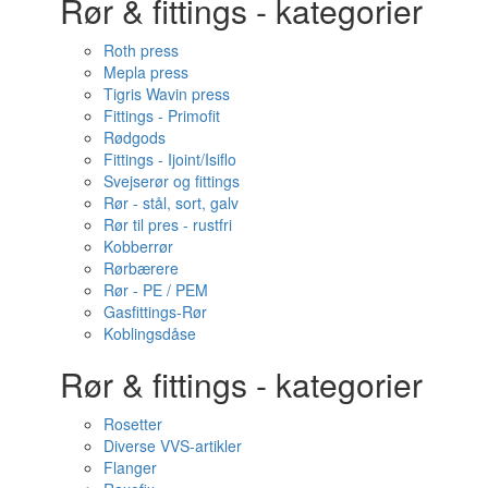
Rør & fittings - kategorier
Roth press
Mepla press
Tigris Wavin press
Fittings - Primofit
Rødgods
Fittings - Ijoint/Isiflo
Svejserør og fittings
Rør - stål, sort, galv
Rør til pres - rustfri
Kobberrør
Rørbærere
Rør - PE / PEM
Gasfittings-Rør
Koblingsdåse
Rør & fittings - kategorier
Rosetter
Diverse VVS-artikler
Flanger