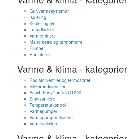
Gulvvarmesystemer
Isolering
Kedler og fyr
Luftudladere
Varmemålere
Manometre og termometre
Pumper
Radiatorer
Varme & klima - kategorier
Radiatorventiler og termostater
Sikkerhedsventiler
Bosch EasyControl CT200
Snavsamlere
Temperaturkontrol
Varmepumper
Varmepumper tilbehør
Varmevekslere
Varme & klima - kategorier