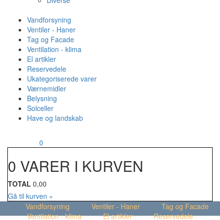
Diverse
Vandforsyning
Ventiler - Haner
Tag og Facade
Ventilation - klima
El artikler
Reservedele
Ukategoriserede varer
Værnemidler
Belysning
Solceller
Have og landskab
MENU
Din kurv
0
0 VARER I KURVEN
TOTAL
0,00
Gå til kurven »
Vandforsyning
Ventiler - Haner
Tag og Facade
Ventilation - klima
El artikler
Reservedele