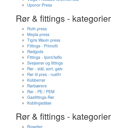
Uponor Press
Rør & fittings - kategorier
Roth press
Mepla press
Tigris Wavin press
Fittings - Primofit
Rødgods
Fittings - Ijoint/Isiflo
Svejserør og fittings
Rør - stål, sort, galv
Rør til pres - rustfri
Kobberrør
Rørbærere
Rør - PE / PEM
Gasfittings-Rør
Koblingsdåse
Rør & fittings - kategorier
Rosetter