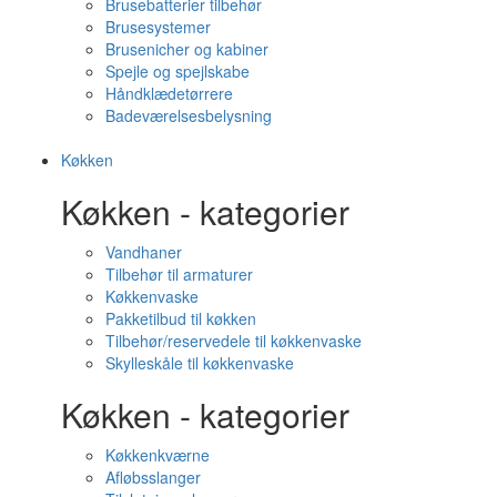
Brusebatterier tilbehør
Brusesystemer
Brusenicher og kabiner
Spejle og spejlskabe
Håndklædetørrere
Badeværelsesbelysning
Køkken
Køkken - kategorier
Vandhaner
Tilbehør til armaturer
Køkkenvaske
Pakketilbud til køkken
Tilbehør/reservedele til køkkenvaske
Skylleskåle til køkkenvaske
Køkken - kategorier
Køkkenkværne
Afløbsslanger