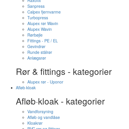
Raxofix
Sanpress
Calpex fjernvarme
Turbopress
Alupex rør Wavin
Alupex Wavin
Rørbøjle
Fittings - PE / EL
Gevindrør
Runde stålrør
Anlægsrør
Rør & fittings - kategorier
Alupex rør - Uponor
Afløb·kloak
Afløb·kloak - kategorier
Vandforsyning
Afløb og vandlåse
Kloakrør
PVC rør og fittings