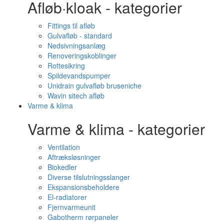
Afløb·kloak - kategorier
Fittings til afløb
Gulvafløb - standard
Nedsivningsanlæg
Renoveringskoblinger
Rottesikring
Spildevandspumper
Unidrain gulvafløb bruseniche
Wavin sitech afløb
Varme & klima
Varme & klima - kategorier
Ventilation
Aftræksløsninger
Biokedler
Diverse tilslutningsslanger
Ekspansionsbeholdere
El-radiatorer
Fjernvarmeunit
Gabotherm rørpaneler