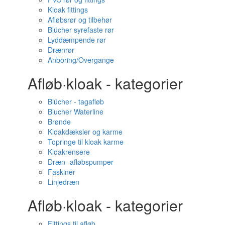
Kloak fittings
Afløbsrør og tilbehør
Blücher syrefaste rør
Lyddæmpende rør
Drænrør
Anboring/Overgange
Afløb·kloak - kategorier
Blücher - tagafløb
Blucher Waterline
Brønde
Kloakdæksler og karme
Topringe til kloak karme
Kloakrensere
Dræn- afløbspumper
Faskiner
Linjedræn
Afløb·kloak - kategorier
Fittings til afløb