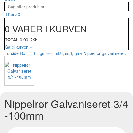
0
Kurv
0 VARER I KURVEN
TOTAL
0,00 DKK
Gå til kurven »
Forside
Rør - Fittings
Rør - stål, sort, galv
Nippelrør galvaniseret
Nip
Nippelrør Galvaniseret 3/4
-100mm