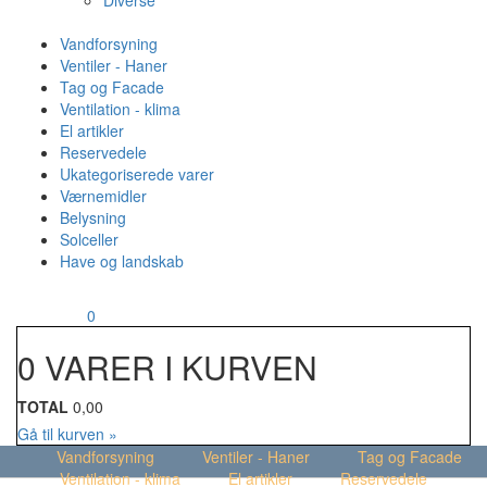
Diverse
Vandforsyning
Ventiler - Haner
Tag og Facade
Ventilation - klima
El artikler
Reservedele
Ukategoriserede varer
Værnemidler
Belysning
Solceller
Have og landskab
MENU
Din kurv
0
0 VARER I KURVEN
TOTAL
0,00
Gå til kurven »
Vandforsyning
Ventiler - Haner
Tag og Facade
Ventilation - klima
El artikler
Reservedele