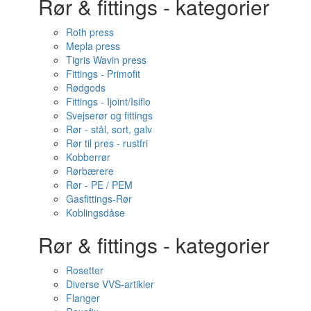
Rør & fittings - kategorier
Roth press
Mepla press
Tigris Wavin press
Fittings - Primofit
Rødgods
Fittings - Ijoint/Isiflo
Svejserør og fittings
Rør - stål, sort, galv
Rør til pres - rustfri
Kobberrør
Rørbærere
Rør - PE / PEM
Gasfittings-Rør
Koblingsdåse
Rør & fittings - kategorier
Rosetter
Diverse VVS-artikler
Flanger