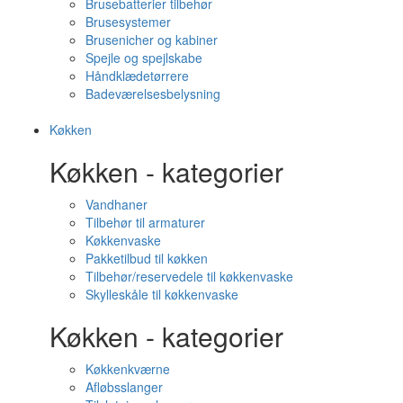
Brusebatterier tilbehør
Brusesystemer
Brusenicher og kabiner
Spejle og spejlskabe
Håndklædetørrere
Badeværelsesbelysning
Køkken
Køkken - kategorier
Vandhaner
Tilbehør til armaturer
Køkkenvaske
Pakketilbud til køkken
Tilbehør/reservedele til køkkenvaske
Skylleskåle til køkkenvaske
Køkken - kategorier
Køkkenkværne
Afløbsslanger