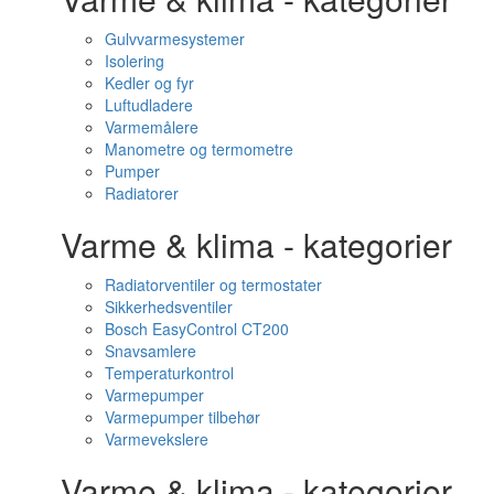
Gulvvarmesystemer
Isolering
Kedler og fyr
Luftudladere
Varmemålere
Manometre og termometre
Pumper
Radiatorer
Varme & klima - kategorier
Radiatorventiler og termostater
Sikkerhedsventiler
Bosch EasyControl CT200
Snavsamlere
Temperaturkontrol
Varmepumper
Varmepumper tilbehør
Varmevekslere
Varme & klima - kategorier