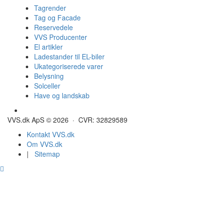
Tagrender
Tag og Facade
Reservedele
VVS Producenter
El artikler
Ladestander til EL-biler
Ukategoriserede varer
Belysning
Solceller
Have og landskab
Gulvvarme - Megatherm
VVS.dk ApS © 2026 · CVR: 32829589
Kontakt VVS.dk
Om VVS.dk
|
Sitemap