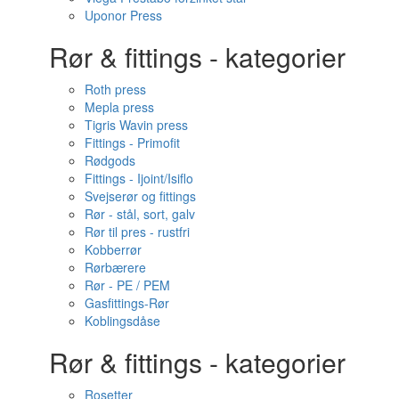
Uponor Press
Rør & fittings - kategorier
Roth press
Mepla press
Tigris Wavin press
Fittings - Primofit
Rødgods
Fittings - Ijoint/Isiflo
Svejserør og fittings
Rør - stål, sort, galv
Rør til pres - rustfri
Kobberrør
Rørbærere
Rør - PE / PEM
Gasfittings-Rør
Koblingsdåse
Rør & fittings - kategorier
Rosetter