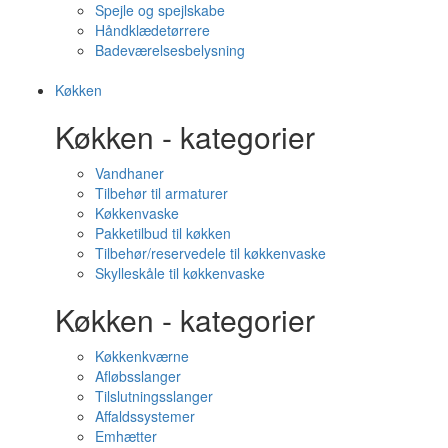
Spejle og spejlskabe
Håndklædetørrere
Badeværelsesbelysning
Køkken
Køkken - kategorier
Vandhaner
Tilbehør til armaturer
Køkkenvaske
Pakketilbud til køkken
Tilbehør/reservedele til køkkenvaske
Skylleskåle til køkkenvaske
Køkken - kategorier
Køkkenkværne
Afløbsslanger
Tilslutningsslanger
Affaldssystemer
Emhætter