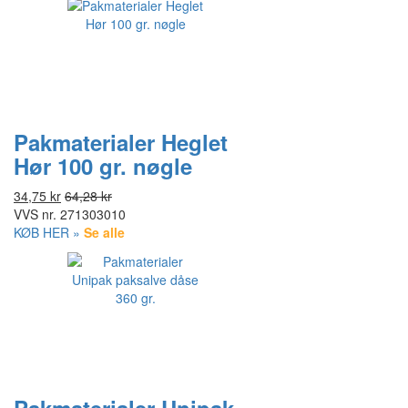
Pakmaterialer Heglet
Hør 100 gr. nøgle
34,75 kr
64,28 kr
VVS nr.
271303010
KØB HER »
Se alle