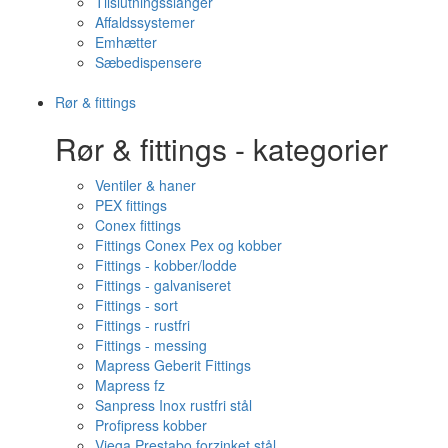
Tilslutningsslanger
Affaldssystemer
Emhætter
Sæbedispensere
Rør & fittings
Rør & fittings - kategorier
Ventiler & haner
PEX fittings
Conex fittings
Fittings Conex Pex og kobber
Fittings - kobber/lodde
Fittings - galvaniseret
Fittings - sort
Fittings - rustfri
Fittings - messing
Mapress Geberit Fittings
Mapress fz
Sanpress Inox rustfri stål
Profipress kobber
Viega Prestabo forzinket stål