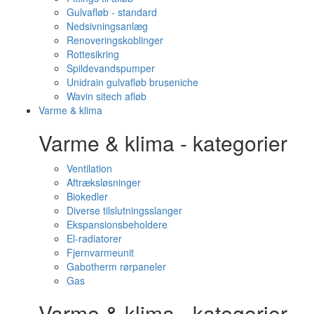
Gulvafløb - standard
Nedsivningsanlæg
Renoveringskoblinger
Rottesikring
Spildevandspumper
Unidrain gulvafløb bruseniche
Wavin sitech afløb
Varme & klima
Varme & klima - kategorier
Ventilation
Aftræksløsninger
Biokedler
Diverse tilslutningsslanger
Ekspansionsbeholdere
El-radiatorer
Fjernvarmeunit
Gabotherm rørpaneler
Gas
Varme & klima - kategorier