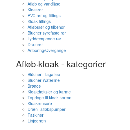
Afløb og vandlåse
Kloakrør
PVC rør og fittings
Kloak fittings
Afløbsrør og tilbehør
Blücher syrefaste rør
Lyddæmpende rør
Drænrør
Anboring/Overgange
Afløb·kloak - kategorier
Blücher - tagafløb
Blucher Waterline
Brønde
Kloakdæksler og karme
Topringe til kloak karme
Kloakrensere
Dræn- afløbspumper
Faskiner
Linjedræn