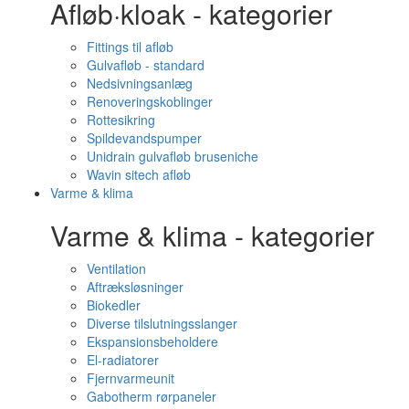
Afløb·kloak - kategorier
Fittings til afløb
Gulvafløb - standard
Nedsivningsanlæg
Renoveringskoblinger
Rottesikring
Spildevandspumper
Unidrain gulvafløb bruseniche
Wavin sitech afløb
Varme & klima
Varme & klima - kategorier
Ventilation
Aftræksløsninger
Biokedler
Diverse tilslutningsslanger
Ekspansionsbeholdere
El-radiatorer
Fjernvarmeunit
Gabotherm rørpaneler