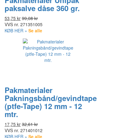
Pakmaterialer Unipak
paksalve dåse 360 gr.
53,75 kr
99,08 kr
VVS nr.
271351005
KØB HER »
Se alle
Pakmaterialer
Pakningsbånd/gevindtape
(ptfe-Tape) 12 mm - 12
mtr.
17,75 kr
32,61 kr
VVS nr.
271401012
KØB HER »
Se alle