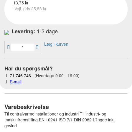
13,75 kr
Vejl. pris 25,53 kr
1-3 dage
Levering:
Læg i kurven
Har du spørgsmål?
71 746 746
(Hverdage 9:00 - 16:00)
E-mail
Varebeskrivelse
Til centralvarmeinstallationer og industri Til industri- og
maskinfremstilling EN 10241 ISO 7/1 DIN 2982 L?ngde inkl.
gevind