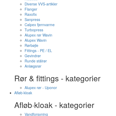
Diverse VVS-artikler
Flanger
Raxofix
Sanpress
Calpex fjernvarme
Turbopress
Alupex rør Wavin
Alupex Wavin
Rørbøjle
Fittings - PE / EL
Gevindrør
Runde stålrør
Anlægsrør
Rør & fittings - kategorier
Alupex rør - Uponor
Afløb·kloak
Afløb·kloak - kategorier
Vandforsyning