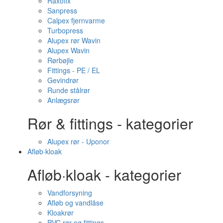
Raxofix
Sanpress
Calpex fjernvarme
Turbopress
Alupex rør Wavin
Alupex Wavin
Rørbøjle
Fittings - PE / EL
Gevindrør
Runde stålrør
Anlægsrør
Rør & fittings - kategorier
Alupex rør - Uponor
Afløb·kloak
Afløb·kloak - kategorier
Vandforsyning
Afløb og vandlåse
Kloakrør
PVC rør og fittings