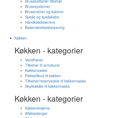
Brusebatterier tilbehør
Brusesystemer
Brusenicher og kabiner
Spejle og spejlskabe
Håndklædetørrere
Badeværelsesbelysning
Køkken
Køkken - kategorier
Vandhaner
Tilbehør til armaturer
Køkkenvaske
Pakketilbud til køkken
Tilbehør/reservedele til køkkenvaske
Skylleskåle til køkkenvaske
Køkken - kategorier
Køkkenkværne
Afløbsslanger