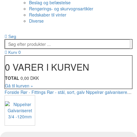
Beslag og befæstelse
Rengørings- og skurvognsartikler
Redskaber til vinter
Diverse
Søg
0
Kurv
0 VARER I KURVEN
TOTAL
0,00 DKK
Gå til kurven »
Forside
Rør - Fittings
Rør - stål, sort, galv
Nippelrør galvaniseret
Nip