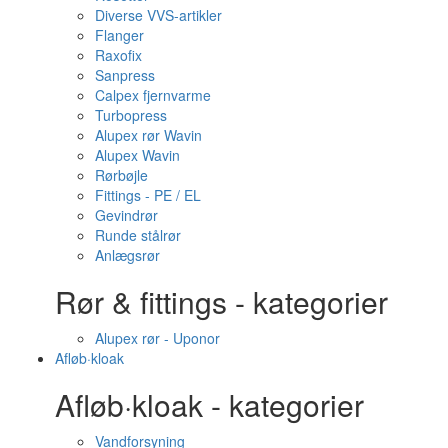
Diverse VVS-artikler
Flanger
Raxofix
Sanpress
Calpex fjernvarme
Turbopress
Alupex rør Wavin
Alupex Wavin
Rørbøjle
Fittings - PE / EL
Gevindrør
Runde stålrør
Anlægsrør
Rør & fittings - kategorier
Alupex rør - Uponor
Afløb·kloak
Afløb·kloak - kategorier
Vandforsyning