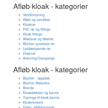
Afløb·kloak - kategorier
Vandforsyning
Afløb og vandlåse
Kloakrør
PVC rør og fittings
Kloak fittings
Afløbsrør og tilbehør
Blücher syrefaste rør
Lyddæmpende rør
Drænrør
Anboring/Overgange
Afløb·kloak - kategorier
Blücher - tagafløb
Blucher Waterline
Brønde
Kloakdæksler og karme
Topringe til kloak karme
Kloakrensere
Dræn- afløbspumper