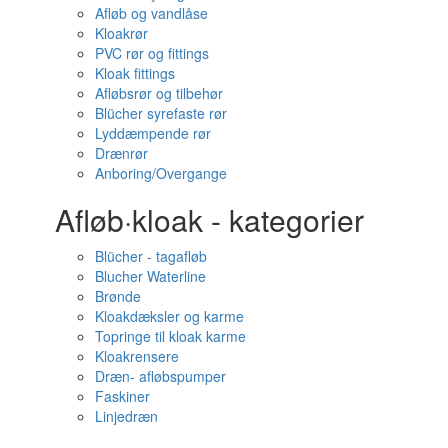
Afløb og vandlåse
Kloakrør
PVC rør og fittings
Kloak fittings
Afløbsrør og tilbehør
Blücher syrefaste rør
Lyddæmpende rør
Drænrør
Anboring/Overgange
Afløb·kloak - kategorier
Blücher - tagafløb
Blucher Waterline
Brønde
Kloakdæksler og karme
Topringe til kloak karme
Kloakrensere
Dræn- afløbspumper
Faskiner
Linjedræn