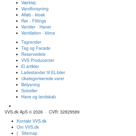
Værktøj
Vandforsyning
Afløb - kloak
Rør - Fittings
Ventiler - Haner
Ventilation - klima
Tagrender
Tag og Facade
Reservedele
VVS Producenter
El artikler
Ladestander til EL-biler
Ukategoriserede varer
Belysning
Solceller
Have og landskab
Gulvvarme - Megatherm
VVS.dk ApS © 2026 · CVR: 32829589
Kontakt VVS.dk
Om VVS.dk
|
Sitemap