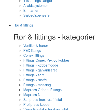
Tilslutningsslanger
Affaldssystemer
Emhætter
Sæbedispensere
Rør & fittings
Rør & fittings - kategorier
Ventiler & haner
PEX fittings
Conex fittings
Fittings Conex Pex og kobber
Fittings - kobber/lodde
Fittings - galvaniseret
Fittings - sort
Fittings - rustfri
Fittings - messing
Mapress Geberit Fittings
Mapress fz
Sanpress Inox rustfri stål
Profipress kobber
Viega Prestabo forzinket stål