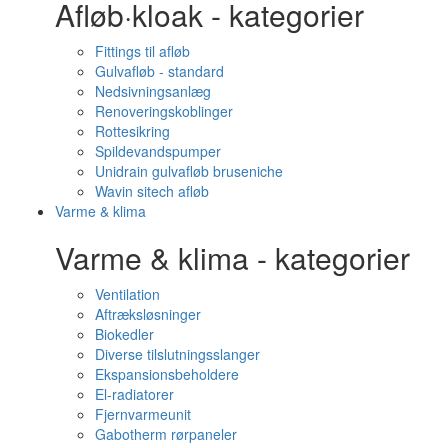
Afløb·kloak - kategorier
Fittings til afløb
Gulvafløb - standard
Nedsivningsanlæg
Renoveringskoblinger
Rottesikring
Spildevandspumper
Unidrain gulvafløb bruseniche
Wavin sitech afløb
Varme & klima
Varme & klima - kategorier
Ventilation
Aftræksløsninger
Biokedler
Diverse tilslutningsslanger
Ekspansionsbeholdere
El-radiatorer
Fjernvarmeunit
Gabotherm rørpaneler