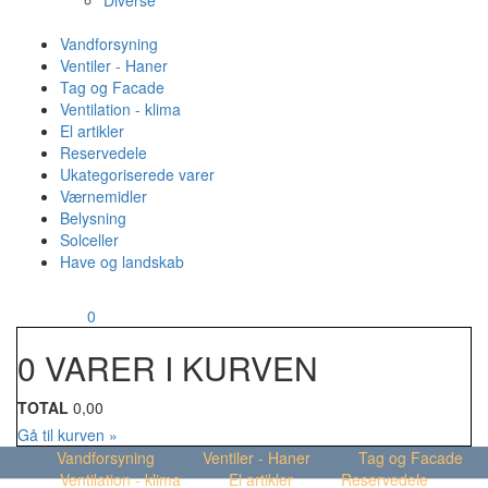
Diverse
Vandforsyning
Ventiler - Haner
Tag og Facade
Ventilation - klima
El artikler
Reservedele
Ukategoriserede varer
Værnemidler
Belysning
Solceller
Have og landskab
MENU
Din kurv
0
0 VARER I KURVEN
TOTAL
0,00
Gå til kurven »
Vandforsyning
Ventiler - Haner
Tag og Facade
Ventilation - klima
El artikler
Reservedele