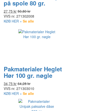
på spole 80 gr.
27,75 kr
50,80 kr
VVS nr.
271302008
KØB HER »
Se alle
Pakmaterialer Heglet
Hør 100 gr. nøgle
34,75 kr
64,28 kr
VVS nr.
271303010
KØB HER »
Se alle