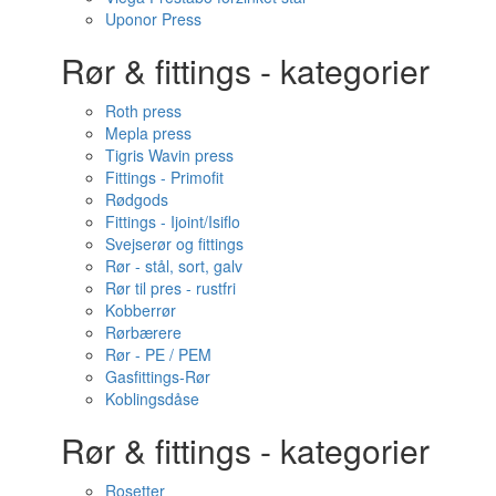
Uponor Press
Rør & fittings - kategorier
Roth press
Mepla press
Tigris Wavin press
Fittings - Primofit
Rødgods
Fittings - Ijoint/Isiflo
Svejserør og fittings
Rør - stål, sort, galv
Rør til pres - rustfri
Kobberrør
Rørbærere
Rør - PE / PEM
Gasfittings-Rør
Koblingsdåse
Rør & fittings - kategorier
Rosetter