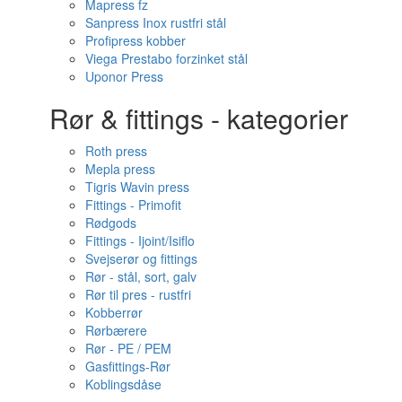
Mapress fz
Sanpress Inox rustfri stål
Profipress kobber
Viega Prestabo forzinket stål
Uponor Press
Rør & fittings - kategorier
Roth press
Mepla press
Tigris Wavin press
Fittings - Primofit
Rødgods
Fittings - Ijoint/Isiflo
Svejserør og fittings
Rør - stål, sort, galv
Rør til pres - rustfri
Kobberrør
Rørbærere
Rør - PE / PEM
Gasfittings-Rør
Koblingsdåse