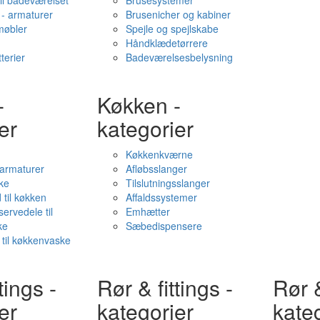
il badeværelset
Brusesystemer
- armaturer
Brusenicher og kabiner
øbler
Spejle og spejlskabe
Håndklædetørrere
terier
Badeværelsesbelysning
-
Køkken -
er
kategorier
Køkkenkværne
l armaturer
Afløbsslanger
ke
Tilslutningsslanger
 til køkken
Affaldssystemer
servedele til
Emhætter
ke
Sæbedispensere
 til køkkenvaske
tings -
Rør & fittings -
Rør &
er
kategorier
kate