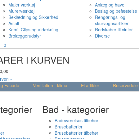
Maler værktøj
Anlæg og have
Murerværktøj
Beslag og befæstelse
Beklædning og Sikkerhed
Rengørings- og
Asfalt
skurvognsartikler
Kemi, Clips og afdækning
Redskaber til vinter
Brolæggerudstyr
Diverse
v
0
ARER I KURVEN
0,00
urven »
og Facade
Ventilation - klima
El artikler
Reservedele
tegorier
Bad - kategorier
Badeværelses tilbehør
Brusebatterier
ier
Brusebatterier tilbehør