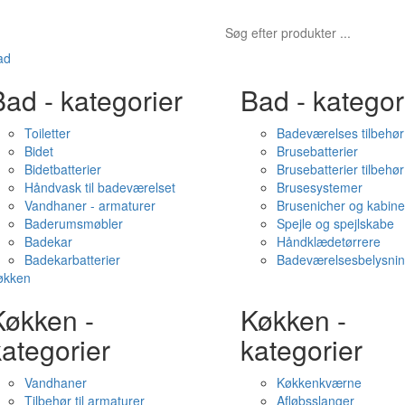
ad
ad - kategorier
Bad - kategor
Toiletter
Badeværelses tilbehør
Bidet
Brusebatterier
Bidetbatterier
Brusebatterier tilbehør
Håndvask til badeværelset
Brusesystemer
Vandhaner - armaturer
Brusenicher og kabine
Baderumsmøbler
Spejle og spejlskabe
Badekar
Håndklædetørrere
Badekarbatterier
Badeværelsesbelysni
økken
Køkken -
Køkken -
ategorier
kategorier
Vandhaner
Køkkenkværne
Tilbehør til armaturer
Afløbsslanger