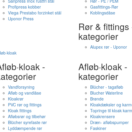
Sanpress Inox rustfri stål
Rør - PE / PEM
Profipress kobber
Gasfittings-Rør
Viega Prestabo forzinket stål
Koblingsdåse
Uponor Press
Rør & fittings 
kategorier
Alupex rør - Uponor
løb·kloak
fløb·kloak -
Afløb·kloak -
ategorier
kategorier
Vandforsyning
Blücher - tagafløb
Afløb og vandlåse
Blucher Waterline
Kloakrør
Brønde
PVC rør og fittings
Kloakdæksler og karm
Kloak fittings
Topringe til kloak kar
Afløbsrør og tilbehør
Kloakrensere
Blücher syrefaste rør
Dræn- afløbspumper
Lyddæmpende rør
Faskiner