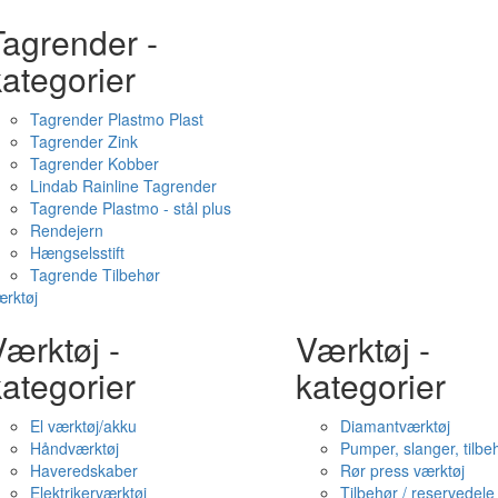
Tagrender -
ategorier
Tagrender Plastmo Plast
Tagrender Zink
Tagrender Kobber
Lindab Rainline Tagrender
Tagrende Plastmo - stål plus
Rendejern
Hængselsstift
Tagrende Tilbehør
rktøj
ærktøj -
Værktøj -
ategorier
kategorier
El værktøj/akku
Diamantværktøj
Håndværktøj
Pumper, slanger, tilbe
Haveredskaber
Rør press værktøj
Elektrikerværktøj
Tilbehør / reservedele