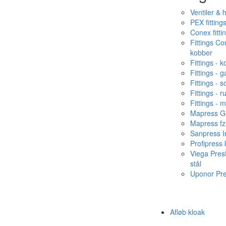
Ventiler & 
PEX fitting
Conex fitti
Fittings C
kobber
Fittings - 
Fittings - g
Fittings - s
Fittings - ru
Fittings - 
Mapress Ge
Mapress fz
Sanpress In
Profipress
Viega Pres
stål
Uponor Pr
Afløb·kloak