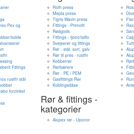
haner
Roth press
Ros
s
Mepla press
Dive
ngs
Tigris Wavin press
Fla
onex Pex og
Fittings - Primofit
Rax
Rødgods
San
kobber/lodde
Fittings - Ijoint/Isiflo
Cal
alvaniseret
Svejserør og fittings
Tur
ort
Rør - stål, sort, galv
Alu
stfri
Rør til pres - rustfri
Alu
messing
Kobberrør
Rør
berit Fittings
Rørbærere
Fitt
Rør - PE / PEM
Gev
ox rustfri stål
Gasfittings-Rør
Run
 kobber
Koblingsdåse
Anl
tabo forzinket
Rør & fittings -
ess
kategorier
Alupex rør - Uponor