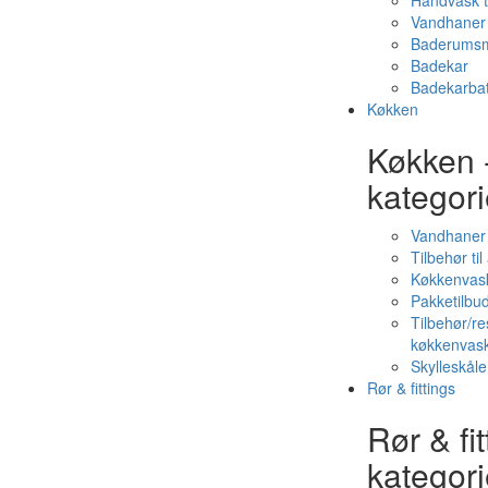
Håndvask t
Vandhaner 
Baderumsm
Badekar
Badekarbat
Køkken
Køkken 
kategori
Vandhaner
Tilbehør ti
Køkkenvas
Pakketilbud
Tilbehør/re
køkkenvas
Skylleskåle
Rør & fittings
Rør & fit
kategori