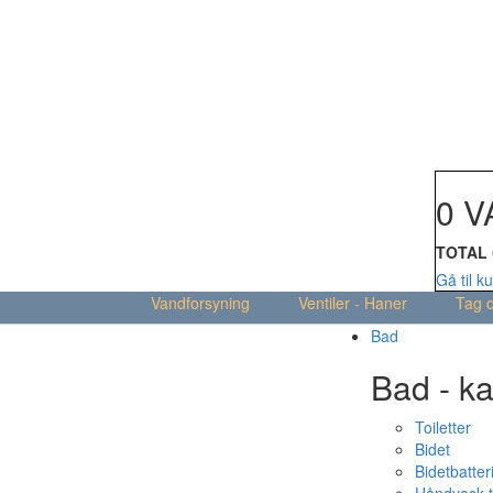
Din kur
0 V
TOTAL
Gå til k
Vandforsyning
Ventiler - Haner
Tag 
Bad
Bad - ka
Toiletter
Bidet
Bidetbatter