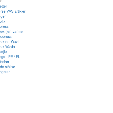
etter
rse VVS-artikler
nger
ofix
press
pex fjernvarme
bopress
pex rør Wavin
pex Wavin
bøjle
ings - PE / EL
indrør
de stålrør
ægsrør