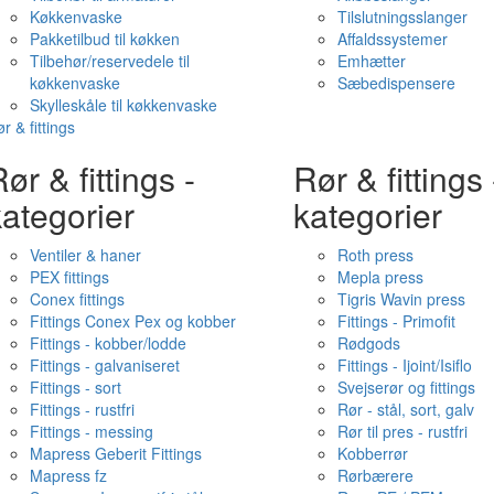
Køkkenvaske
Tilslutningsslanger
Pakketilbud til køkken
Affaldssystemer
Tilbehør/reservedele til
Emhætter
køkkenvaske
Sæbedispensere
Skylleskåle til køkkenvaske
r & fittings
ør & fittings -
Rør & fittings 
ategorier
kategorier
Ventiler & haner
Roth press
PEX fittings
Mepla press
Conex fittings
Tigris Wavin press
Fittings Conex Pex og kobber
Fittings - Primofit
Fittings - kobber/lodde
Rødgods
Fittings - galvaniseret
Fittings - Ijoint/Isiflo
Fittings - sort
Svejserør og fittings
Fittings - rustfri
Rør - stål, sort, galv
Fittings - messing
Rør til pres - rustfri
Mapress Geberit Fittings
Kobberrør
Mapress fz
Rørbærere