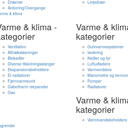
Drænrør
Linjedræn
Anboring/Overgange
arme & klima
Varme & klima -
Varme & klim
ategorier
kategorier
Ventilation
Gulvvarmesystemer
Aftræksløsninger
Isolering
Biokedler
Kedler og fyr
Diverse tilslutningsslanger
Luftudladere
Ekspansionsbeholdere
Varmemålere
El-radiatorer
Manometre og termom
Fjernvarmeunit
Pumper
Gabotherm rørpaneler
Radiatorer
Gas
Varme & klim
kategorier
Varmtvandsbeholdere
agrender