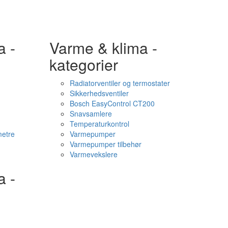
a -
Varme & klima -
kategorier
Radiatorventiler og termostater
Sikkerhedsventiler
Bosch EasyControl CT200
Snavsamlere
Temperaturkontrol
etre
Varmepumper
Varmepumper tilbehør
Varmevekslere
a -