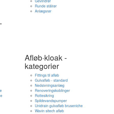
Gevindrør
Runde stålrør
Anlægsrør
-
Afløb·kloak -
kategorier
Fittings til afløb
Gulvafløb - standard
Nedsivningsanlæg
e
Renoveringskoblinger
me
Rottesikring
Spildevandspumper
Unidrain gulvafløb bruseniche
Wavin sitech afløb