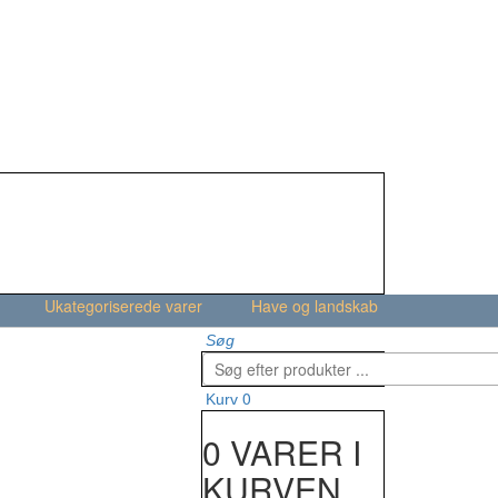
Ukategoriserede varer
Have og landskab
Søg
0
Kurv
0 VARER I
KURVEN