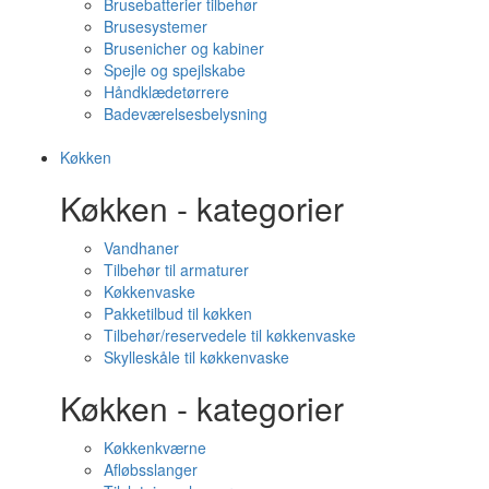
Brusebatterier tilbehør
Brusesystemer
Brusenicher og kabiner
Spejle og spejlskabe
Håndklædetørrere
Badeværelsesbelysning
Køkken
Køkken - kategorier
Vandhaner
Tilbehør til armaturer
Køkkenvaske
Pakketilbud til køkken
Tilbehør/reservedele til køkkenvaske
Skylleskåle til køkkenvaske
Køkken - kategorier
Køkkenkværne
Afløbsslanger