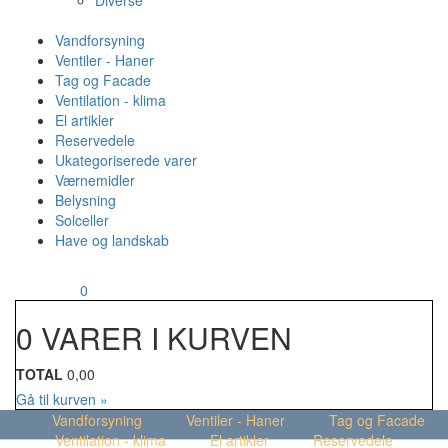
Diverse
Vandforsyning
Ventiler - Haner
Tag og Facade
Ventilation - klima
El artikler
Reservedele
Ukategoriserede varer
Værnemidler
Belysning
Solceller
Have og landskab
MENU
Din kurv
0
0 VARER I KURVEN
TOTAL
0,00
Gå til kurven »
Vandforsyning
Ventiler - Haner
Tag og Facade
Ventilation - klima
El artikler
Reservedele