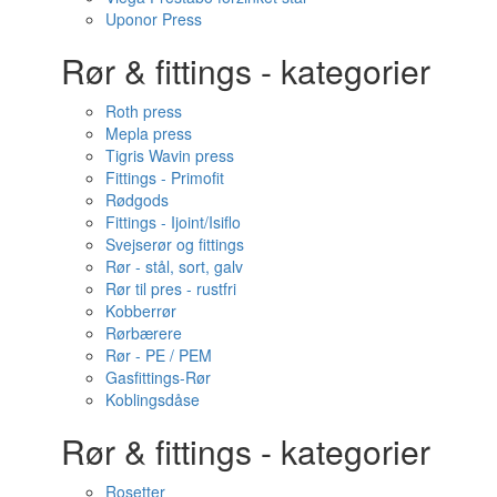
Uponor Press
Rør & fittings - kategorier
Roth press
Mepla press
Tigris Wavin press
Fittings - Primofit
Rødgods
Fittings - Ijoint/Isiflo
Svejserør og fittings
Rør - stål, sort, galv
Rør til pres - rustfri
Kobberrør
Rørbærere
Rør - PE / PEM
Gasfittings-Rør
Koblingsdåse
Rør & fittings - kategorier
Rosetter