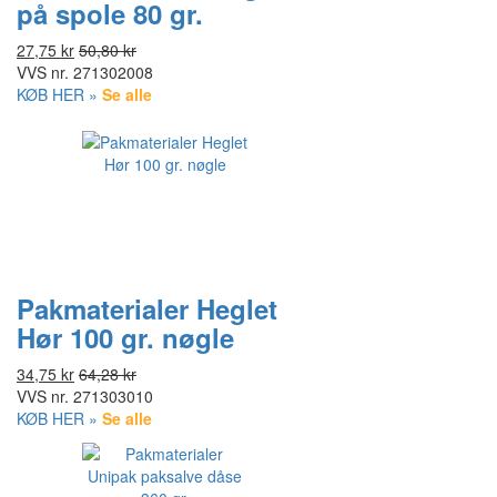
på spole 80 gr.
27,75 kr
50,80 kr
VVS nr.
271302008
KØB HER »
Se alle
Pakmaterialer Heglet
Hør 100 gr. nøgle
34,75 kr
64,28 kr
VVS nr.
271303010
KØB HER »
Se alle