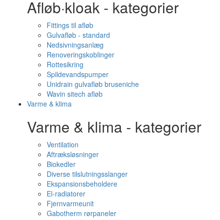
Afløb·kloak - kategorier
Fittings til afløb
Gulvafløb - standard
Nedsivningsanlæg
Renoveringskoblinger
Rottesikring
Spildevandspumper
Unidrain gulvafløb bruseniche
Wavin sitech afløb
Varme & klima
Varme & klima - kategorier
Ventilation
Aftræksløsninger
Biokedler
Diverse tilslutningsslanger
Ekspansionsbeholdere
El-radiatorer
Fjernvarmeunit
Gabotherm rørpaneler