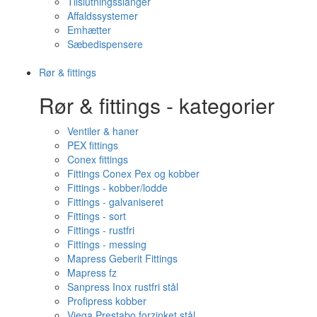
Tilslutningsslanger
Affaldssystemer
Emhætter
Sæbedispensere
Rør & fittings
Rør & fittings - kategorier
Ventiler & haner
PEX fittings
Conex fittings
Fittings Conex Pex og kobber
Fittings - kobber/lodde
Fittings - galvaniseret
Fittings - sort
Fittings - rustfri
Fittings - messing
Mapress Geberit Fittings
Mapress fz
Sanpress Inox rustfri stål
Profipress kobber
Viega Prestabo forzinket stål