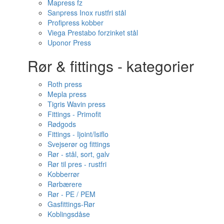
Mapress fz
Sanpress Inox rustfri stål
Profipress kobber
Viega Prestabo forzinket stål
Uponor Press
Rør & fittings - kategorier
Roth press
Mepla press
Tigris Wavin press
Fittings - Primofit
Rødgods
Fittings - Ijoint/Isiflo
Svejserør og fittings
Rør - stål, sort, galv
Rør til pres - rustfri
Kobberrør
Rørbærere
Rør - PE / PEM
Gasfittings-Rør
Koblingsdåse