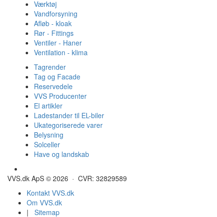
Værktøj
Vandforsyning
Afløb - kloak
Rør - Fittings
Ventiler - Haner
Ventilation - klima
Tagrender
Tag og Facade
Reservedele
VVS Producenter
El artikler
Ladestander til EL-biler
Ukategoriserede varer
Belysning
Solceller
Have og landskab
Gulvvarme - Megatherm
VVS.dk ApS © 2026 · CVR: 32829589
Kontakt VVS.dk
Om VVS.dk
|
Sitemap