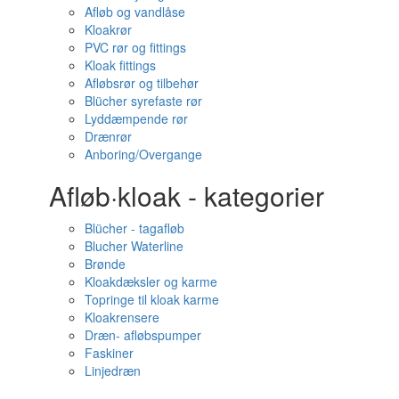
Afløb og vandlåse
Kloakrør
PVC rør og fittings
Kloak fittings
Afløbsrør og tilbehør
Blücher syrefaste rør
Lyddæmpende rør
Drænrør
Anboring/Overgange
Afløb·kloak - kategorier
Blücher - tagafløb
Blucher Waterline
Brønde
Kloakdæksler og karme
Topringe til kloak karme
Kloakrensere
Dræn- afløbspumper
Faskiner
Linjedræn