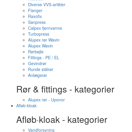
Diverse VVS-artikler
Flanger
Raxofix
Sanpress
Calpex fjernvarme
Turbopress
Alupex rør Wavin
Alupex Wavin
Rørbøjle
Fittings - PE / EL
Gevindrør
Runde stålrør
Anlægsrør
Rør & fittings - kategorier
Alupex rør - Uponor
Afløb·kloak
Afløb·kloak - kategorier
Vandforsyning