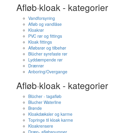
Afløb·kloak - kategorier
Vandforsyning
Afløb og vandlåse
Kloakrør
PVC rør og fittings
Kloak fittings
Afløbsrør og tilbehør
Blücher syrefaste rør
Lyddæmpende rør
Drænrør
Anboring/Overgange
Afløb·kloak - kategorier
Blücher - tagafløb
Blucher Waterline
Brønde
Kloakdæksler og karme
Topringe til kloak karme
Kloakrensere
Dræn- afløbspumper