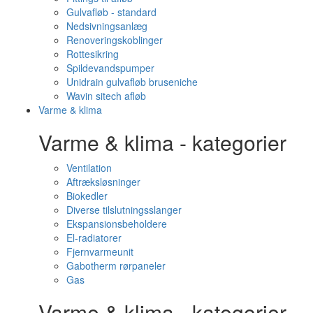
Gulvafløb - standard
Nedsivningsanlæg
Renoveringskoblinger
Rottesikring
Spildevandspumper
Unidrain gulvafløb bruseniche
Wavin sitech afløb
Varme & klima
Varme & klima - kategorier
Ventilation
Aftræksløsninger
Biokedler
Diverse tilslutningsslanger
Ekspansionsbeholdere
El-radiatorer
Fjernvarmeunit
Gabotherm rørpaneler
Gas
Varme & klima - kategorier