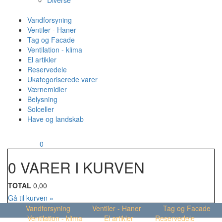
Diverse
Vandforsyning
Ventiler - Haner
Tag og Facade
Ventilation - klima
El artikler
Reservedele
Ukategoriserede varer
Værnemidler
Belysning
Solceller
Have og landskab
MENU
Din kurv
0
0 VARER I KURVEN
TOTAL
0,00
Gå til kurven »
Vandforsyning
Ventiler - Haner
Tag og Facade
Ventilation - klima
El artikler
Reservedele