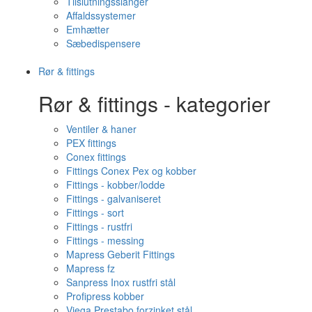
Tilslutningsslanger
Affaldssystemer
Emhætter
Sæbedispensere
Rør & fittings
Rør & fittings - kategorier
Ventiler & haner
PEX fittings
Conex fittings
Fittings Conex Pex og kobber
Fittings - kobber/lodde
Fittings - galvaniseret
Fittings - sort
Fittings - rustfri
Fittings - messing
Mapress Geberit Fittings
Mapress fz
Sanpress Inox rustfri stål
Profipress kobber
Viega Prestabo forzinket stål