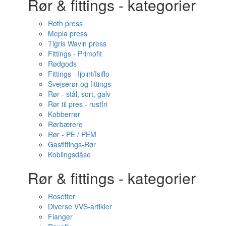
Rør & fittings - kategorier
Roth press
Mepla press
Tigris Wavin press
Fittings - Primofit
Rødgods
Fittings - Ijoint/Isiflo
Svejserør og fittings
Rør - stål, sort, galv
Rør til pres - rustfri
Kobberrør
Rørbærere
Rør - PE / PEM
Gasfittings-Rør
Koblingsdåse
Rør & fittings - kategorier
Rosetter
Diverse VVS-artikler
Flanger