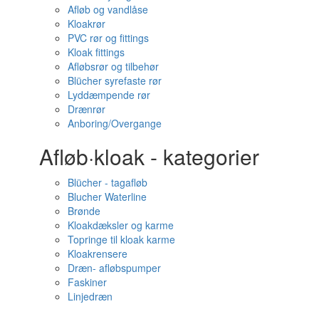
Afløb og vandlåse
Kloakrør
PVC rør og fittings
Kloak fittings
Afløbsrør og tilbehør
Blücher syrefaste rør
Lyddæmpende rør
Drænrør
Anboring/Overgange
Afløb·kloak - kategorier
Blücher - tagafløb
Blucher Waterline
Brønde
Kloakdæksler og karme
Topringe til kloak karme
Kloakrensere
Dræn- afløbspumper
Faskiner
Linjedræn