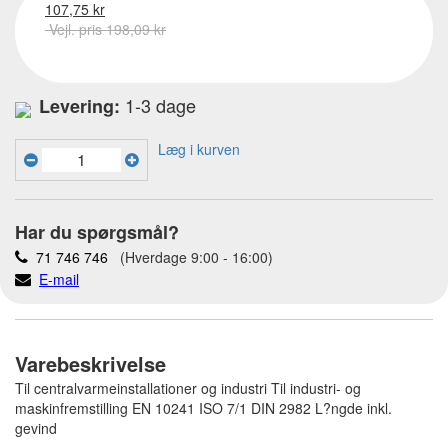
107,75 kr
Vejl. pris 198,09 kr
1-3 dage
Levering:
Læg i kurven
Har du spørgsmål?
71 746 746
(Hverdage 9:00 - 16:00)
E-mail
Varebeskrivelse
Til centralvarmeinstallationer og industri Til industri- og
maskinfremstilling EN 10241 ISO 7/1 DIN 2982 L?ngde inkl.
gevind