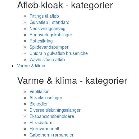
Afløb·kloak - kategorier
Fittings til afløb
Gulvafløb - standard
Nedsivningsanlæg
Renoveringskoblinger
Rottesikring
Spildevandspumper
Unidrain gulvafløb bruseniche
Wavin sitech afløb
Varme & klima
Varme & klima - kategorier
Ventilation
Aftræksløsninger
Biokedler
Diverse tilslutningsslanger
Ekspansionsbeholdere
El-radiatorer
Fjernvarmeunit
Gabotherm rørpaneler