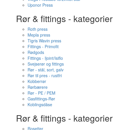
Uponor Press
Rør & fittings - kategorier
Roth press
Mepla press
Tigris Wavin press
Fittings - Primofit
Rødgods
Fittings - Ijoint/Isiflo
Svejserør og fittings
Rør - stål, sort, galv
Rør til pres - rustfri
Kobberrør
Rørbærere
Rør - PE / PEM
Gasfittings-Rør
Koblingsdåse
Rør & fittings - kategorier
Rosetter