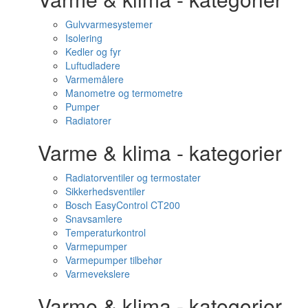
Gulvvarmesystemer
Isolering
Kedler og fyr
Luftudladere
Varmemålere
Manometre og termometre
Pumper
Radiatorer
Varme & klima - kategorier
Radiatorventiler og termostater
Sikkerhedsventiler
Bosch EasyControl CT200
Snavsamlere
Temperaturkontrol
Varmepumper
Varmepumper tilbehør
Varmevekslere
Varme & klima - kategorier