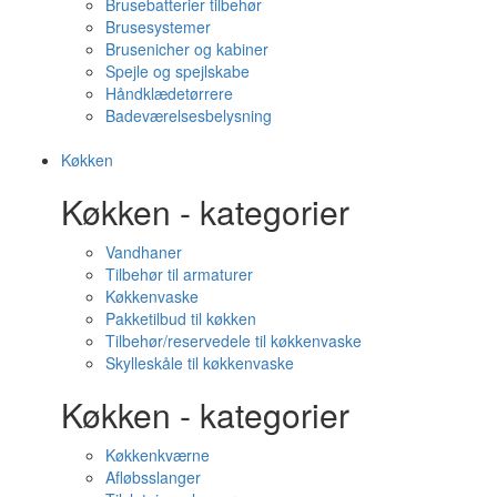
Brusebatterier tilbehør
Brusesystemer
Brusenicher og kabiner
Spejle og spejlskabe
Håndklædetørrere
Badeværelsesbelysning
Køkken
Køkken - kategorier
Vandhaner
Tilbehør til armaturer
Køkkenvaske
Pakketilbud til køkken
Tilbehør/reservedele til køkkenvaske
Skylleskåle til køkkenvaske
Køkken - kategorier
Køkkenkværne
Afløbsslanger