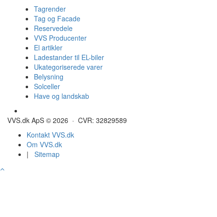
Tagrender
Tag og Facade
Reservedele
VVS Producenter
El artikler
Ladestander til EL-biler
Ukategoriserede varer
Belysning
Solceller
Have og landskab
Gulvvarme - Megatherm
VVS.dk ApS © 2026 · CVR: 32829589
Kontakt VVS.dk
Om VVS.dk
|
Sitemap