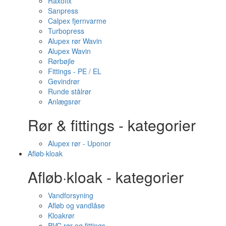
Raxofix
Sanpress
Calpex fjernvarme
Turbopress
Alupex rør Wavin
Alupex Wavin
Rørbøjle
Fittings - PE / EL
Gevindrør
Runde stålrør
Anlægsrør
Rør & fittings - kategorier
Alupex rør - Uponor
Afløb·kloak
Afløb·kloak - kategorier
Vandforsyning
Afløb og vandlåse
Kloakrør
PVC rør og fittings