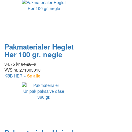
Pakmaterialer Heglet
Hør 100 gr. nøgle
34,75 kr
64,28 kr
VVS nr.
271303010
KØB HER »
Se alle