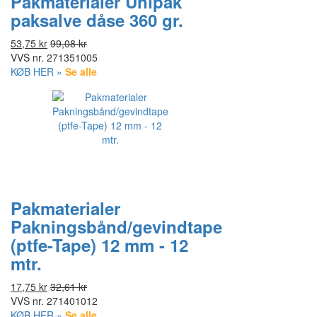
Pakmaterialer Unipak
paksalve dåse 360 gr.
53,75 kr
99,08 kr
VVS nr.
271351005
KØB HER »
Se alle
Pakmaterialer
Pakningsbånd/gevindtape
(ptfe-Tape) 12 mm - 12
mtr.
17,75 kr
32,61 kr
VVS nr.
271401012
KØB HER »
Se alle