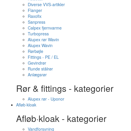
Diverse VVS-artikler
Flanger
Raxofix
Sanpress
Calpex fjernvarme
Turbopress
Alupex rør Wavin
Alupex Wavin
Rørbøjle
Fittings - PE / EL
Gevindrør
Runde stålrør
Anlægsrør
Rør & fittings - kategorier
Alupex rør - Uponor
Afløb·kloak
Afløb·kloak - kategorier
Vandforsyning