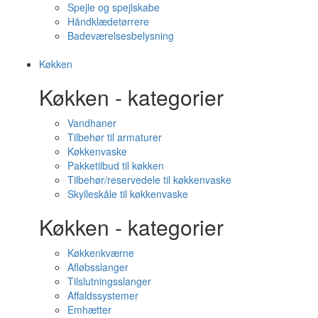
Spejle og spejlskabe
Håndklædetørrere
Badeværelsesbelysning
Køkken
Køkken - kategorier
Vandhaner
Tilbehør til armaturer
Køkkenvaske
Pakketilbud til køkken
Tilbehør/reservedele til køkkenvaske
Skylleskåle til køkkenvaske
Køkken - kategorier
Køkkenkværne
Afløbsslanger
Tilslutningsslanger
Affaldssystemer
Emhætter