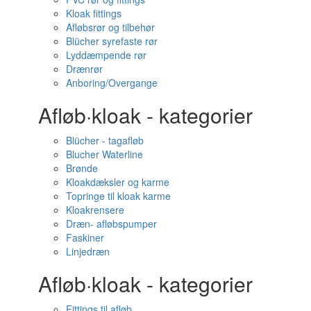
Kloak fittings
Afløbsrør og tilbehør
Blücher syrefaste rør
Lyddæmpende rør
Drænrør
Anboring/Overgange
Afløb·kloak - kategorier
Blücher - tagafløb
Blucher Waterline
Brønde
Kloakdæksler og karme
Topringe til kloak karme
Kloakrensere
Dræn- afløbspumper
Faskiner
Linjedræn
Afløb·kloak - kategorier
Fittings til afløb