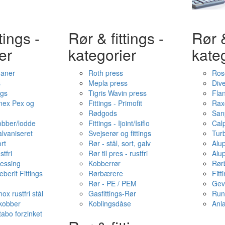
tings -
Rør & fittings -
Rør &
er
kategorier
kate
haner
Roth press
Ros
s
Mepla press
Dive
ngs
Tigris Wavin press
Fla
onex Pex og
Fittings - Primofit
Rax
Rødgods
San
kobber/lodde
Fittings - Ijoint/Isiflo
Cal
alvaniseret
Svejserør og fittings
Tur
ort
Rør - stål, sort, galv
Alu
stfri
Rør til pres - rustfri
Alu
messing
Kobberrør
Rør
berit Fittings
Rørbærere
Fitt
Rør - PE / PEM
Gev
ox rustfri stål
Gasfittings-Rør
Run
 kobber
Koblingsdåse
Anl
tabo forzinket