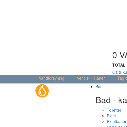
Din kur
0 V
TOTAL
Gå til k
Vandforsyning
Ventiler - Haner
Tag 
Bad
Bad - ka
Toiletter
Bidet
Bidetbatter