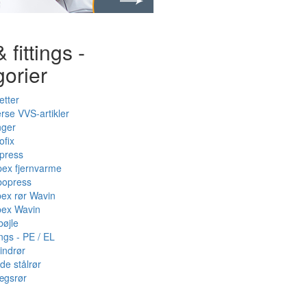
 fittings -
gorier
etter
rse VVS-artikler
nger
ofix
press
pex fjernvarme
bopress
pex rør Wavin
pex Wavin
bøjle
ings - PE / EL
indrør
de stålrør
ægsrør