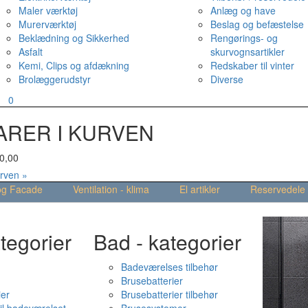
Maler værktøj
Anlæg og have
Murerværktøj
Beslag og befæstelse
Beklædning og Sikkerhed
Rengørings- og
Asfalt
skurvognsartikler
Kemi, Clips og afdækning
Redskaber til vinter
Brolæggerudstyr
Diverse
v
0
ARER I KURVEN
0,00
urven »
og Facade
Ventilation - klima
El artikler
Reservedele
tegorier
Bad - kategorier
Badeværelses tilbehør
Brusebatterier
ier
Brusebatterier tilbehør