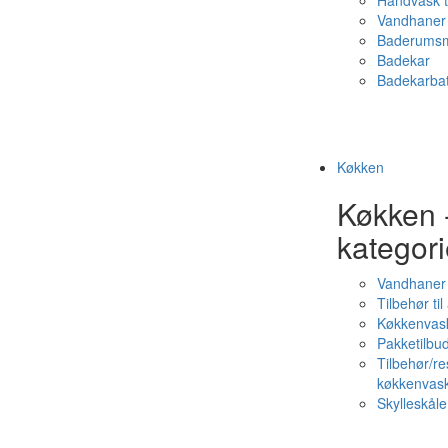
Håndvask t
Vandhaner 
Baderumsm
Badekar
Badekarbat
Køkken
Køkken 
kategori
Vandhaner
Tilbehør ti
Køkkenvas
Pakketilbud
Tilbehør/re
køkkenvas
Skylleskåle