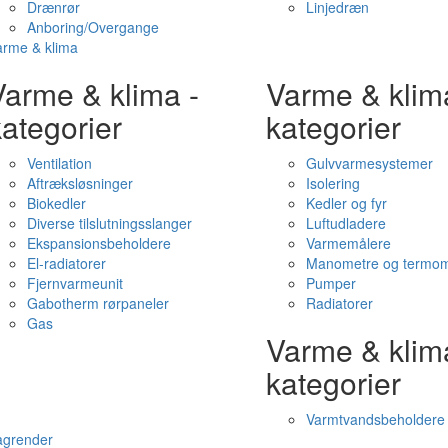
Drænrør
Linjedræn
Anboring/Overgange
arme & klima
Varme & klima -
Varme & klim
ategorier
kategorier
Ventilation
Gulvvarmesystemer
Aftræksløsninger
Isolering
Biokedler
Kedler og fyr
Diverse tilslutningsslanger
Luftudladere
Ekspansionsbeholdere
Varmemålere
El-radiatorer
Manometre og termom
Fjernvarmeunit
Pumper
Gabotherm rørpaneler
Radiatorer
Gas
Varme & klim
kategorier
Varmtvandsbeholdere
agrender