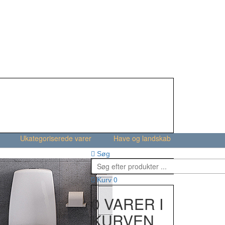
Ukategoriserede varer
Have og landskab
Søg
0
Kurv
0 VARER I
KURVEN