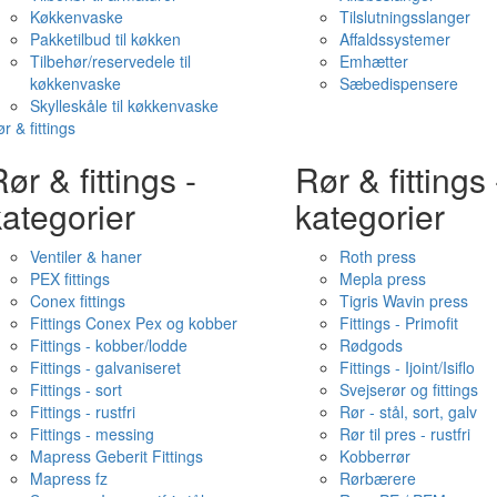
Køkkenvaske
Tilslutningsslanger
Pakketilbud til køkken
Affaldssystemer
Tilbehør/reservedele til
Emhætter
køkkenvaske
Sæbedispensere
Skylleskåle til køkkenvaske
r & fittings
ør & fittings -
Rør & fittings 
ategorier
kategorier
Ventiler & haner
Roth press
PEX fittings
Mepla press
Conex fittings
Tigris Wavin press
Fittings Conex Pex og kobber
Fittings - Primofit
Fittings - kobber/lodde
Rødgods
Fittings - galvaniseret
Fittings - Ijoint/Isiflo
Fittings - sort
Svejserør og fittings
Fittings - rustfri
Rør - stål, sort, galv
Fittings - messing
Rør til pres - rustfri
Mapress Geberit Fittings
Kobberrør
Mapress fz
Rørbærere