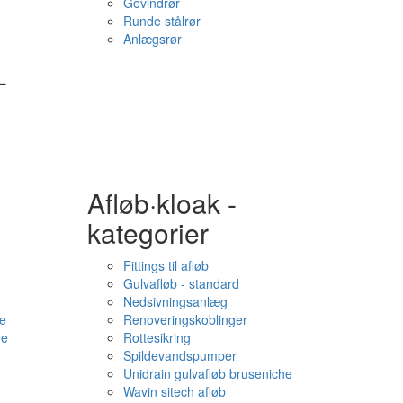
Gevindrør
Runde stålrør
Anlægsrør
-
Afløb·kloak -
kategorier
Fittings til afløb
Gulvafløb - standard
Nedsivningsanlæg
e
Renoveringskoblinger
me
Rottesikring
Spildevandspumper
Unidrain gulvafløb bruseniche
Wavin sitech afløb