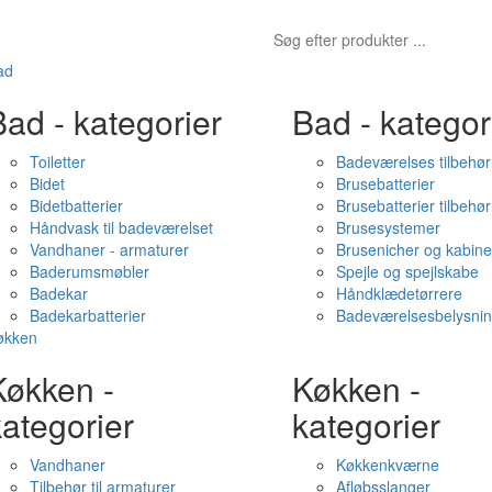
ad
ad - kategorier
Bad - kategor
Toiletter
Badeværelses tilbehør
Bidet
Brusebatterier
Bidetbatterier
Brusebatterier tilbehør
Håndvask til badeværelset
Brusesystemer
Vandhaner - armaturer
Brusenicher og kabine
Baderumsmøbler
Spejle og spejlskabe
Badekar
Håndklædetørrere
Badekarbatterier
Badeværelsesbelysni
økken
Køkken -
Køkken -
ategorier
kategorier
Vandhaner
Køkkenkværne
Tilbehør til armaturer
Afløbsslanger