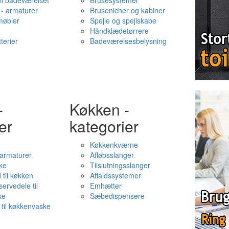
il badeværelset
Brusesystemer
- armaturer
Brusenicher og kabiner
øbler
Spejle og spejlskabe
Håndklædetørrere
terier
Badeværelsesbelysning
-
Køkken -
er
kategorier
Køkkenkværne
l armaturer
Afløbsslanger
ke
Tilslutningsslanger
 til køkken
Affaldssystemer
servedele til
Emhætter
ke
Sæbedispensere
 til køkkenvaske