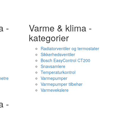
a -
Varme & klima -
kategorier
Radiatorventiler og termostater
Sikkerhedsventiler
Bosch EasyControl CT200
Snavsamlere
Temperaturkontrol
etre
Varmepumper
Varmepumper tilbehør
Varmevekslere
a -