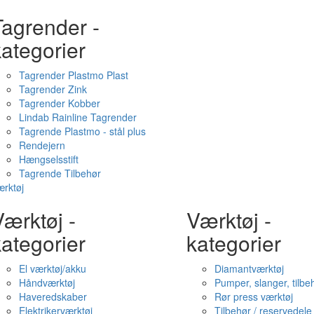
Tagrender -
ategorier
Tagrender Plastmo Plast
Tagrender Zink
Tagrender Kobber
Lindab Rainline Tagrender
Tagrende Plastmo - stål plus
Rendejern
Hængselsstift
Tagrende Tilbehør
rktøj
ærktøj -
Værktøj -
ategorier
kategorier
El værktøj/akku
Diamantværktøj
Håndværktøj
Pumper, slanger, tilbe
Haveredskaber
Rør press værktøj
Elektrikerværktøj
Tilbehør / reservedele