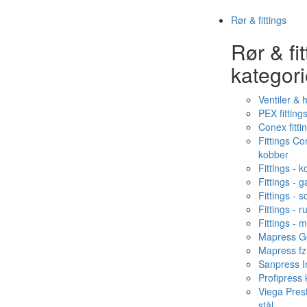
Rør & fittings
Rør & fit
kategori
Ventiler & 
PEX fitting
Conex fitti
Fittings C
kobber
Fittings - 
Fittings - g
Fittings - s
Fittings - ru
Fittings - 
Mapress Ge
Mapress fz
Sanpress In
Profipress
Viega Pres
stål