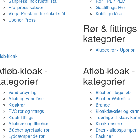
Sanpress Inox rustfri stål
Rør - PE / PEM
Profipress kobber
Gasfittings-Rør
Viega Prestabo forzinket stål
Koblingsdåse
Uponor Press
Rør & fittings 
kategorier
Alupex rør - Uponor
løb·kloak
fløb·kloak -
Afløb·kloak -
ategorier
kategorier
Vandforsyning
Blücher - tagafløb
Afløb og vandlåse
Blucher Waterline
Kloakrør
Brønde
PVC rør og fittings
Kloakdæksler og karm
Kloak fittings
Topringe til kloak kar
Afløbsrør og tilbehør
Kloakrensere
Blücher syrefaste rør
Dræn- afløbspumper
Lyddæmpende rør
Faskiner