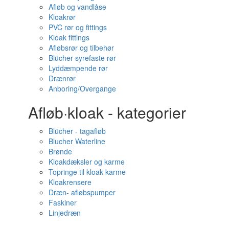
Afløb og vandlåse
Kloakrør
PVC rør og fittings
Kloak fittings
Afløbsrør og tilbehør
Blücher syrefaste rør
Lyddæmpende rør
Drænrør
Anboring/Overgange
Afløb·kloak - kategorier
Blücher - tagafløb
Blucher Waterline
Brønde
Kloakdæksler og karme
Topringe til kloak karme
Kloakrensere
Dræn- afløbspumper
Faskiner
Linjedræn