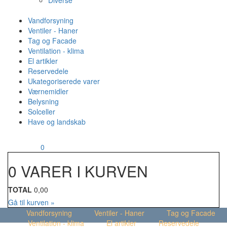
Diverse
Vandforsyning
Ventiler - Haner
Tag og Facade
Ventilation - klima
El artikler
Reservedele
Ukategoriserede varer
Værnemidler
Belysning
Solceller
Have og landskab
MENU
Din kurv
0
0 VARER I KURVEN
TOTAL
0,00
Gå til kurven »
Vandforsyning
Ventiler - Haner
Tag og Facade
Ventilation - klima
El artikler
Reservedele