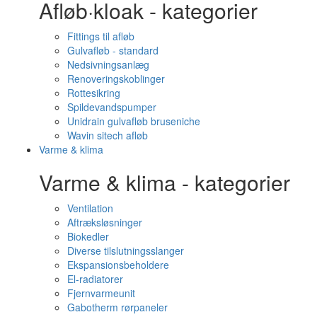
Afløb·kloak - kategorier
Fittings til afløb
Gulvafløb - standard
Nedsivningsanlæg
Renoveringskoblinger
Rottesikring
Spildevandspumper
Unidrain gulvafløb bruseniche
Wavin sitech afløb
Varme & klima
Varme & klima - kategorier
Ventilation
Aftræksløsninger
Biokedler
Diverse tilslutningsslanger
Ekspansionsbeholdere
El-radiatorer
Fjernvarmeunit
Gabotherm rørpaneler