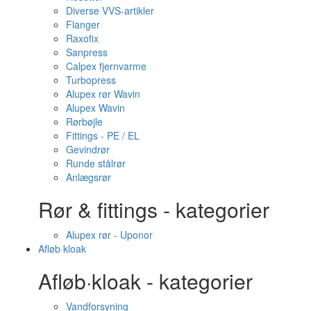
Diverse VVS-artikler
Flanger
Raxofix
Sanpress
Calpex fjernvarme
Turbopress
Alupex rør Wavin
Alupex Wavin
Rørbøjle
Fittings - PE / EL
Gevindrør
Runde stålrør
Anlægsrør
Rør & fittings - kategorier
Alupex rør - Uponor
Afløb·kloak
Afløb·kloak - kategorier
Vandforsyning