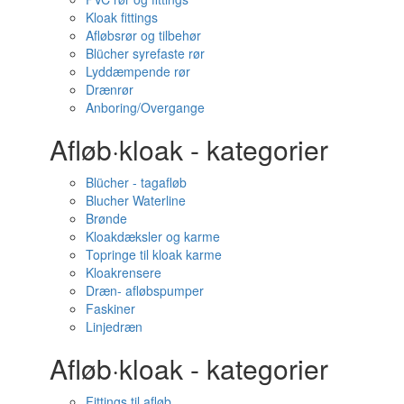
Kloak fittings
Afløbsrør og tilbehør
Blücher syrefaste rør
Lyddæmpende rør
Drænrør
Anboring/Overgange
Afløb·kloak - kategorier
Blücher - tagafløb
Blucher Waterline
Brønde
Kloakdæksler og karme
Topringe til kloak karme
Kloakrensere
Dræn- afløbspumper
Faskiner
Linjedræn
Afløb·kloak - kategorier
Fittings til afløb