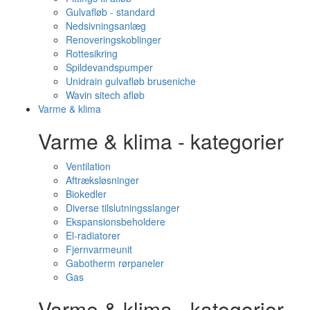
Gulvafløb - standard
Nedsivningsanlæg
Renoveringskoblinger
Rottesikring
Spildevandspumper
Unidrain gulvafløb bruseniche
Wavin sitech afløb
Varme & klima
Varme & klima - kategorier
Ventilation
Aftræksløsninger
Biokedler
Diverse tilslutningsslanger
Ekspansionsbeholdere
El-radiatorer
Fjernvarmeunit
Gabotherm rørpaneler
Gas
Varme & klima - kategorier