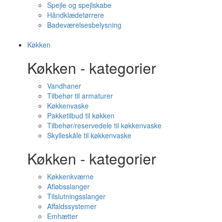
Spejle og spejlskabe
Håndklædetørrere
Badeværelsesbelysning
Køkken
Køkken - kategorier
Vandhaner
Tilbehør til armaturer
Køkkenvaske
Pakketilbud til køkken
Tilbehør/reservedele til køkkenvaske
Skylleskåle til køkkenvaske
Køkken - kategorier
Køkkenkværne
Afløbsslanger
Tilslutningsslanger
Affaldssystemer
Emhætter