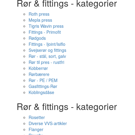
Rør & fittings - kategorier
Roth press
Mepla press
Tigris Wavin press
Fittings - Primofit
Rødgods
Fittings - Ijoint/Isiflo
Svejserør og fittings
Rør - stål, sort, galv
Rør til pres - rustfri
Kobberrør
Rørbærere
Rør - PE / PEM
Gasfittings-Rør
Koblingsdåse
Rør & fittings - kategorier
Rosetter
Diverse VVS-artikler
Flanger