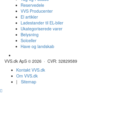
Reservedele
VVS Producenter
El artikler
Ladestander til EL-biler
Ukategoriserede varer
Belysning
Solceller
Have og landskab
Gulvvarme - Megatherm
VVS.dk ApS © 2026 · CVR: 32829589
Kontakt VVS.dk
Om VVS.dk
|
Sitemap