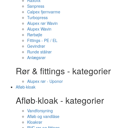
Raxofix
Sanpress
Calpex fjernvarme
Turbopress
Alupex rør Wavin
Alupex Wavin
Rørbøjle
Fittings - PE / EL
Gevindrør
Runde stålrør
Anlægsrør
Rør & fittings - kategorier
Alupex rør - Uponor
Afløb·kloak
Afløb·kloak - kategorier
Vandforsyning
Afløb og vandlåse
Kloakrør
PVC rør og fittings