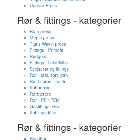
Uponor Press
Rør & fittings - kategorier
Roth press
Mepla press
Tigris Wavin press
Fittings - Primofit
Rødgods
Fittings - Ijoint/Isiflo
Svejserør og fittings
Rør - stål, sort, galv
Rør til pres - rustfri
Kobberrør
Rørbærere
Rør - PE / PEM
Gasfittings-Rør
Koblingsdåse
Rør & fittings - kategorier
Rosetter