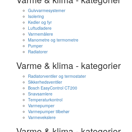
Gulvvarmesystemer
Isolering
Kedler og fyr
Luftudladere
Varmemålere
Manometre og termometre
Pumper
Radiatorer
Varme & klima - kategorier
Radiatorventiler og termostater
Sikkerhedsventiler
Bosch EasyControl CT200
Snavsamlere
Temperaturkontrol
Varmepumper
Varmepumper tilbehør
Varmevekslere
Varme & klima - kategorier