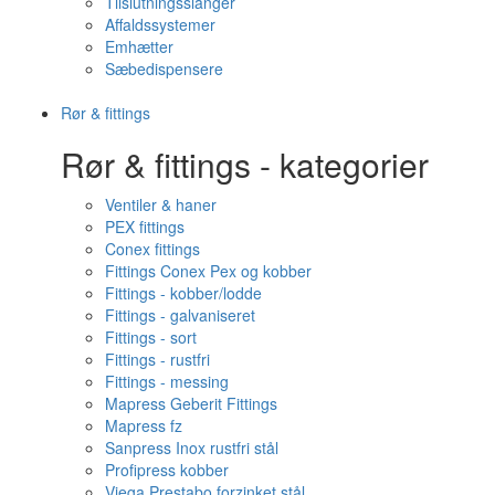
Tilslutningsslanger
Affaldssystemer
Emhætter
Sæbedispensere
Rør & fittings
Rør & fittings - kategorier
Ventiler & haner
PEX fittings
Conex fittings
Fittings Conex Pex og kobber
Fittings - kobber/lodde
Fittings - galvaniseret
Fittings - sort
Fittings - rustfri
Fittings - messing
Mapress Geberit Fittings
Mapress fz
Sanpress Inox rustfri stål
Profipress kobber
Viega Prestabo forzinket stål