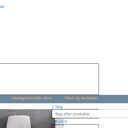
hør
Ukategoriserede varer
Have og landskab
Søg
0
Kurv