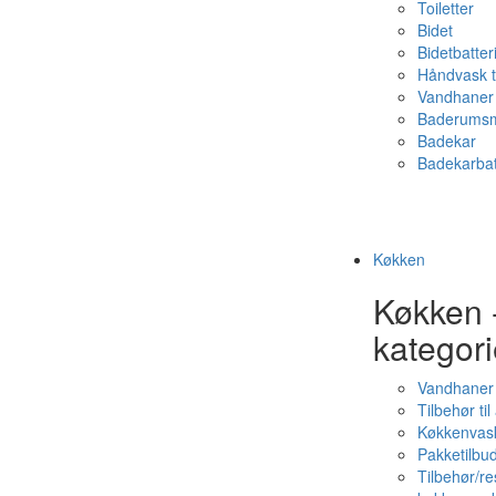
Toiletter
Bidet
Bidetbatter
Håndvask t
Vandhaner 
Baderumsm
Badekar
Badekarbat
Køkken
Køkken 
kategori
Vandhaner
Tilbehør ti
Køkkenvas
Pakketilbud
Tilbehør/re