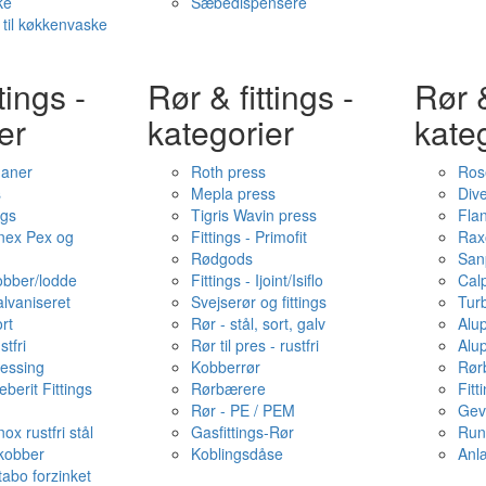
ke
Sæbedispensere
 til køkkenvaske
tings -
Rør & fittings -
Rør &
er
kategorier
kate
haner
Roth press
Ros
s
Mepla press
Dive
ngs
Tigris Wavin press
Fla
onex Pex og
Fittings - Primofit
Rax
Rødgods
San
kobber/lodde
Fittings - Ijoint/Isiflo
Cal
alvaniseret
Svejserør og fittings
Tur
ort
Rør - stål, sort, galv
Alu
stfri
Rør til pres - rustfri
Alu
messing
Kobberrør
Rør
berit Fittings
Rørbærere
Fitt
Rør - PE / PEM
Gev
ox rustfri stål
Gasfittings-Rør
Run
 kobber
Koblingsdåse
Anl
tabo forzinket