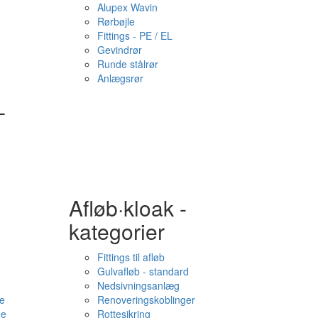
Alupex Wavin
Rørbøjle
Fittings - PE / EL
Gevindrør
Runde stålrør
Anlægsrør
-
Afløb·kloak -
kategorier
Fittings til afløb
Gulvafløb - standard
Nedsivningsanlæg
e
Renoveringskoblinger
me
Rottesikring