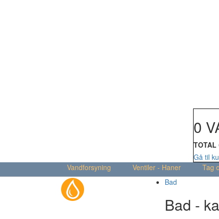
Din kur
0 V
TOTAL
Gå til k
Vandforsyning
Ventiler - Haner
Tag 
Bad
Bad - ka