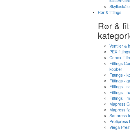
køkkenvas
Skylleskåle
Rør & fittings
Rør & fit
kategori
Ventiler & 
PEX fitting
Conex fitti
Fittings C
kobber
Fittings - 
Fittings - g
Fittings - s
Fittings - ru
Fittings - 
Mapress Ge
Mapress fz
Sanpress In
Profipress
Viega Pres