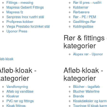
Fittings - messing
Rør til pres - rustfri
Mapress Geberit Fittings
Kobberrør
Mapress fz
Rørbærere
Sanpress Inox rustfri stål
Rør - PE / PEM
Profipress kobber
Gasfittings-Rør
Viega Prestabo forzinket stål
Koblingsdåse
Uponor Press
Rør & fittings 
kategorier
Alupex rør - Uponor
løb·kloak
fløb·kloak -
Afløb·kloak -
ategorier
kategorier
Vandforsyning
Blücher - tagafløb
Afløb og vandlåse
Blucher Waterline
Kloakrør
Brønde
PVC rør og fittings
Kloakdæksler og karm
Kloak fittings
Topringe til kloak kar