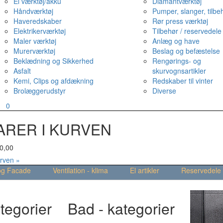
El værktøj/akku
Diamantværktøj
Håndværktøj
Pumper, slanger, tilbe
Haveredskaber
Rør press værktøj
Elektrikerværktøj
Tilbehør / reservedele
Maler værktøj
Anlæg og have
Murerværktøj
Beslag og befæstelse
Beklædning og Sikkerhed
Rengørings- og
Asfalt
skurvognsartikler
Kemi, Clips og afdækning
Redskaber til vinter
Brolæggerudstyr
Diverse
v
0
ARER I KURVEN
0,00
urven »
og Facade
Ventilation - klima
El artikler
Reservedele
tegorier
Bad - kategorier