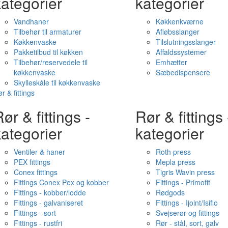
ategorier
kategorier
Vandhaner
Køkkenkværne
Tilbehør til armaturer
Afløbsslanger
Køkkenvaske
Tilslutningsslanger
Pakketilbud til køkken
Affaldssystemer
Tilbehør/reservedele til
Emhætter
køkkenvaske
Sæbedispensere
Skylleskåle til køkkenvaske
r & fittings
ør & fittings -
Rør & fittings 
ategorier
kategorier
Ventiler & haner
Roth press
PEX fittings
Mepla press
Conex fittings
Tigris Wavin press
Fittings Conex Pex og kobber
Fittings - Primofit
Fittings - kobber/lodde
Rødgods
Fittings - galvaniseret
Fittings - Ijoint/Isiflo
Fittings - sort
Svejserør og fittings
Fittings - rustfri
Rør - stål, sort, galv