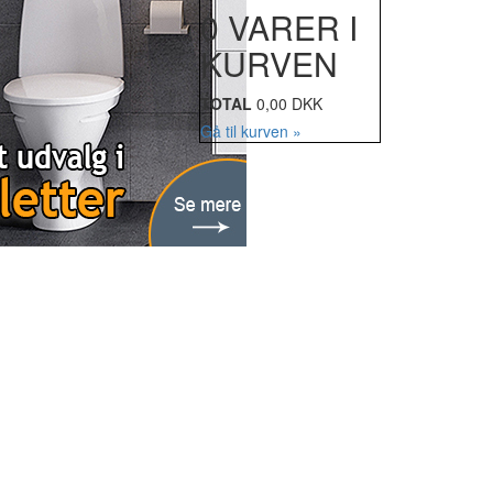
0 VARER I
KURVEN
TOTAL
0,00 DKK
Gå til kurven »