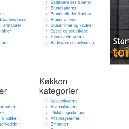
Badeværelses tilbehør
Brusebatterier
ier
Brusebatterier tilbehør
il badeværelset
Brusesystemer
- armaturer
Brusenicher og kabiner
øbler
Spejle og spejlskabe
Håndklædetørrere
terier
Badeværelsesbelysning
-
Køkken -
er
kategorier
Køkkenkværne
l armaturer
Afløbsslanger
ke
Tilslutningsslanger
 til køkken
Affaldssystemer
servedele til
Emhætter