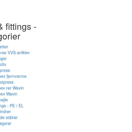
 fittings -
gorier
etter
rse VVS-artikler
nger
ofix
press
pex fjernvarme
bopress
pex rør Wavin
pex Wavin
bøjle
ings - PE / EL
indrør
de stålrør
ægsrør