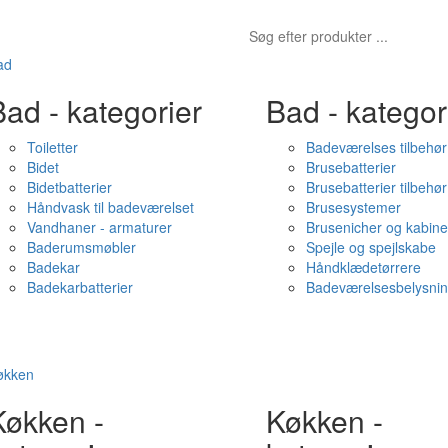
ad
ad - kategorier
Bad - kategor
Toiletter
Badeværelses tilbehør
Bidet
Brusebatterier
Bidetbatterier
Brusebatterier tilbehør
Håndvask til badeværelset
Brusesystemer
Vandhaner - armaturer
Brusenicher og kabine
Baderumsmøbler
Spejle og spejlskabe
Badekar
Håndklædetørrere
Badekarbatterier
Badeværelsesbelysni
økken
Køkken -
Køkken -