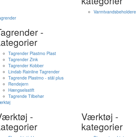
kategorier
Varmtvandsbeholdere
agrender
Tagrender -
ategorier
Tagrender Plastmo Plast
Tagrender Zink
Tagrender Kobber
Lindab Rainline Tagrender
Tagrende Plastmo - stål plus
Rendejern
Hængselsstift
Tagrende Tilbehør
rktøj
ærktøj -
Værktøj -
ategorier
kategorier