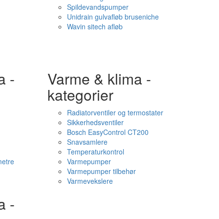
Spildevandspumper
Unidrain gulvafløb bruseniche
Wavin sitech afløb
a -
Varme & klima -
kategorier
Radiatorventiler og termostater
Sikkerhedsventiler
Bosch EasyControl CT200
Snavsamlere
Temperaturkontrol
etre
Varmepumper
Varmepumper tilbehør
Varmevekslere
a -