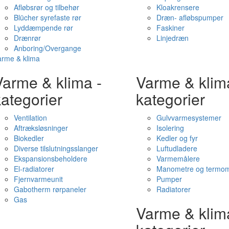
Afløbsrør og tilbehør
Kloakrensere
Blücher syrefaste rør
Dræn- afløbspumper
Lyddæmpende rør
Faskiner
Drænrør
Linjedræn
Anboring/Overgange
arme & klima
Varme & klima -
Varme & klim
ategorier
kategorier
Ventilation
Gulvvarmesystemer
Aftræksløsninger
Isolering
Biokedler
Kedler og fyr
Diverse tilslutningsslanger
Luftudladere
Ekspansionsbeholdere
Varmemålere
El-radiatorer
Manometre og termom
Fjernvarmeunit
Pumper
Gabotherm rørpaneler
Radiatorer
Gas
Varme & klim