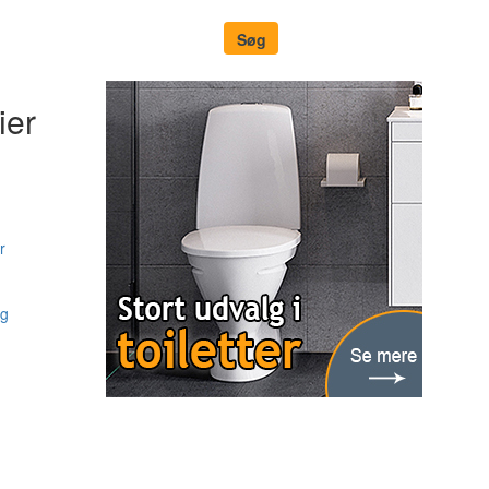
ier
r
ng