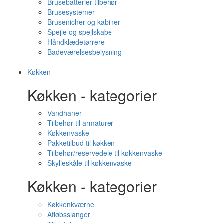
Brusebatterier tilbehør
Brusesystemer
Brusenicher og kabiner
Spejle og spejlskabe
Håndklædetørrere
Badeværelsesbelysning
Køkken
Køkken - kategorier
Vandhaner
Tilbehør til armaturer
Køkkenvaske
Pakketilbud til køkken
Tilbehør/reservedele til køkkenvaske
Skylleskåle til køkkenvaske
Køkken - kategorier
Køkkenkværne
Afløbsslanger