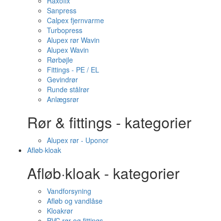
Raxofix
Sanpress
Calpex fjernvarme
Turbopress
Alupex rør Wavin
Alupex Wavin
Rørbøjle
Fittings - PE / EL
Gevindrør
Runde stålrør
Anlægsrør
Rør & fittings - kategorier
Alupex rør - Uponor
Afløb·kloak
Afløb·kloak - kategorier
Vandforsyning
Afløb og vandlåse
Kloakrør
PVC rør og fittings