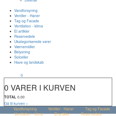
Diverse
Vandforsyning
Ventiler - Haner
Tag og Facade
Ventilation - klima
El artikler
Reservedele
Ukategoriserede varer
Værnemidler
Belysning
Solceller
Have og landskab
MENU
Din kurv
0
0 VARER I KURVEN
TOTAL
0,00
Gå til kurven »
Vandforsyning
Ventiler - Haner
Tag og Facade
Ventilation - klima
El artikler
Reservedele