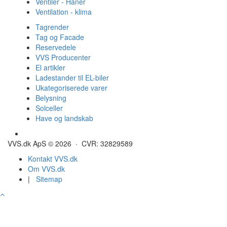
Ventiler - Haner
Ventilation - klima
Tagrender
Tag og Facade
Reservedele
VVS Producenter
El artikler
Ladestander til EL-biler
Ukategoriserede varer
Belysning
Solceller
Have og landskab
Gulvvarme - Megatherm
VVS.dk ApS © 2026 · CVR: 32829589
Kontakt VVS.dk
Om VVS.dk
|
Sitemap