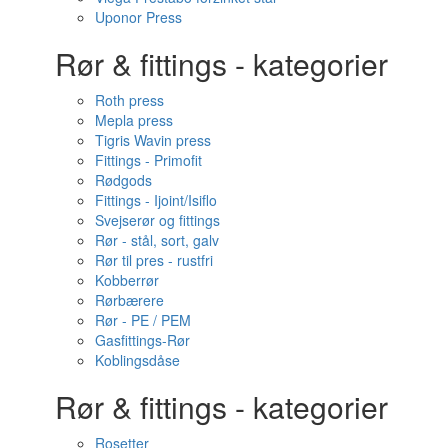
Uponor Press
Rør & fittings - kategorier
Roth press
Mepla press
Tigris Wavin press
Fittings - Primofit
Rødgods
Fittings - Ijoint/Isiflo
Svejserør og fittings
Rør - stål, sort, galv
Rør til pres - rustfri
Kobberrør
Rørbærere
Rør - PE / PEM
Gasfittings-Rør
Koblingsdåse
Rør & fittings - kategorier
Rosetter