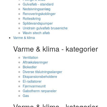
Gulvafløb - standard
Nedsivningsanlæg
Renoveringskoblinger
Rottesikring
Spildevandspumper
Unidrain gulvafløb bruseniche
Wavin sitech afløb
Varme & klima
Varme & klima - kategorier
Ventilation
Aftræksløsninger
Biokedler
Diverse tilslutningsslanger
Ekspansionsbeholdere
El-radiatorer
Fjernvarmeunit
Gabotherm rørpaneler
Gas
Varme & klima - kategorier