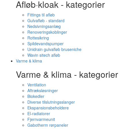
Afløb·kloak - kategorier
Fittings til afløb
Gulvafløb - standard
Nedsivningsanlæg
Renoveringskoblinger
Rottesikring
Spildevandspumper
Unidrain gulvafløb bruseniche
Wavin sitech afløb
Varme & klima
Varme & klima - kategorier
Ventilation
Aftræksløsninger
Biokedler
Diverse tilslutningsslanger
Ekspansionsbeholdere
El-radiatorer
Fjernvarmeunit
Gabotherm rørpaneler