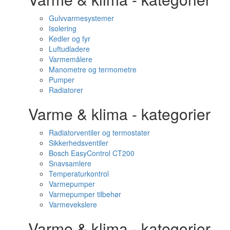
Gulvvarmesystemer
Isolering
Kedler og fyr
Luftudladere
Varmemålere
Manometre og termometre
Pumper
Radiatorer
Varme & klima - kategorier
Radiatorventiler og termostater
Sikkerhedsventiler
Bosch EasyControl CT200
Snavsamlere
Temperaturkontrol
Varmepumper
Varmepumper tilbehør
Varmevekslere
Varme & klima - kategorier