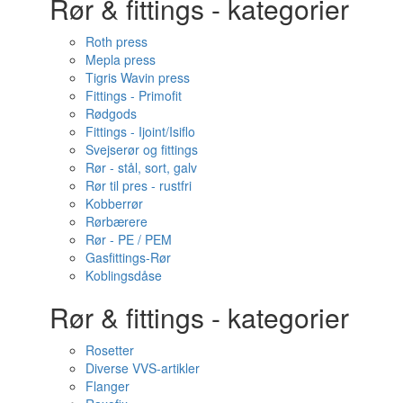
Rør & fittings - kategorier
Roth press
Mepla press
Tigris Wavin press
Fittings - Primofit
Rødgods
Fittings - Ijoint/Isiflo
Svejserør og fittings
Rør - stål, sort, galv
Rør til pres - rustfri
Kobberrør
Rørbærere
Rør - PE / PEM
Gasfittings-Rør
Koblingsdåse
Rør & fittings - kategorier
Rosetter
Diverse VVS-artikler
Flanger