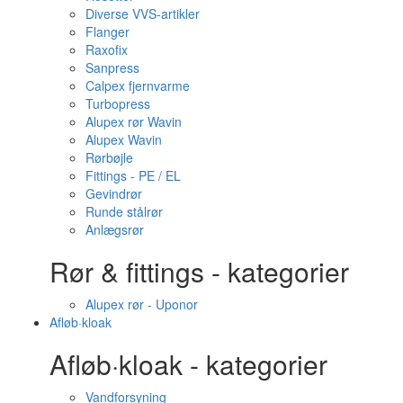
Diverse VVS-artikler
Flanger
Raxofix
Sanpress
Calpex fjernvarme
Turbopress
Alupex rør Wavin
Alupex Wavin
Rørbøjle
Fittings - PE / EL
Gevindrør
Runde stålrør
Anlægsrør
Rør & fittings - kategorier
Alupex rør - Uponor
Afløb·kloak
Afløb·kloak - kategorier
Vandforsyning