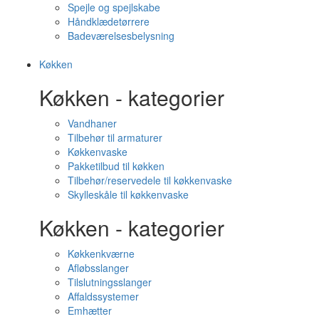
Spejle og spejlskabe
Håndklædetørrere
Badeværelsesbelysning
Køkken
Køkken - kategorier
Vandhaner
Tilbehør til armaturer
Køkkenvaske
Pakketilbud til køkken
Tilbehør/reservedele til køkkenvaske
Skylleskåle til køkkenvaske
Køkken - kategorier
Køkkenkværne
Afløbsslanger
Tilslutningsslanger
Affaldssystemer
Emhætter