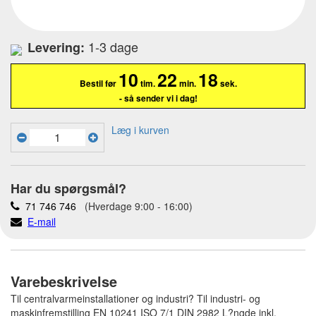
1-3 dage
Levering:
10
22
17
Bestil før
tim.
min.
sek.
- så sender vi i dag!
Læg i kurven
Har du spørgsmål?
71 746 746
(Hverdage 9:00 - 16:00)
E-mail
Varebeskrivelse
Til centralvarmeinstallationer og industri? Til industri- og
maskinfremstilling EN 10241 ISO 7/1 DIN 2982 L?ngde inkl.