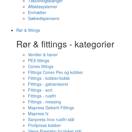
Tilslutningsslanger
Affaldssystemer
Emhætter
Sæbedispensere
Rør & fittings
Rør & fittings - kategorier
Ventiler & haner
PEX fittings
Conex fittings
Fittings Conex Pex og kobber
Fittings - kobber/lodde
Fittings - galvaniseret
Fittings - sort
Fittings - rustfri
Fittings - messing
Mapress Geberit Fittings
Mapress fz
Sanpress Inox rustfri stål
Profipress kobber
Viega Prestabo forzinket stål