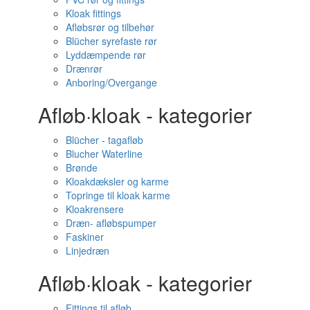
Kloak fittings
Afløbsrør og tilbehør
Blücher syrefaste rør
Lyddæmpende rør
Drænrør
Anboring/Overgange
Afløb·kloak - kategorier
Blücher - tagafløb
Blucher Waterline
Brønde
Kloakdæksler og karme
Topringe til kloak karme
Kloakrensere
Dræn- afløbspumper
Faskiner
Linjedræn
Afløb·kloak - kategorier
Fittings til afløb