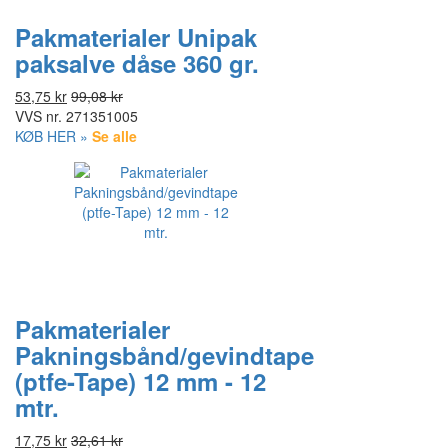
Pakmaterialer Unipak
paksalve dåse 360 gr.
53,75 kr
99,08 kr
VVS nr.
271351005
KØB HER »
Se alle
Pakmaterialer
Pakningsbånd/gevindtape
(ptfe-Tape) 12 mm - 12
mtr.
17,75 kr
32,61 kr