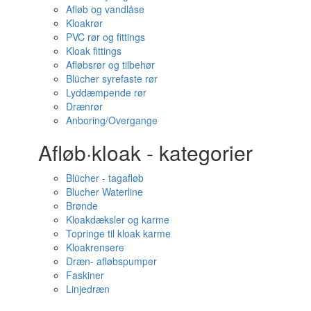
Afløb og vandlåse
Kloakrør
PVC rør og fittings
Kloak fittings
Afløbsrør og tilbehør
Blücher syrefaste rør
Lyddæmpende rør
Drænrør
Anboring/Overgange
Afløb·kloak - kategorier
Blücher - tagafløb
Blucher Waterline
Brønde
Kloakdæksler og karme
Topringe til kloak karme
Kloakrensere
Dræn- afløbspumper
Faskiner
Linjedræn