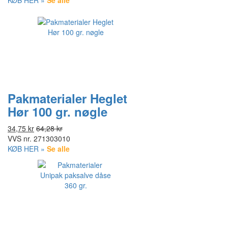
KØB HER »
Se alle
Pakmaterialer Heglet
Hør 100 gr. nøgle
34,75 kr
64,28 kr
VVS nr.
271303010
KØB HER »
Se alle