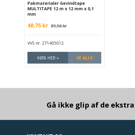
Pakmaterialer Gevindtape
MULTITAPE 12 m x 12 mm x 0,1
mm
48,75 kr
89,56 kr
VVS nr.
271405012
KØB HER »
SE ALLE
Gå ikke glip af de ekst