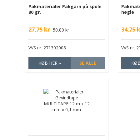
Pakmaterialer Pakgarn på spole
Pakmater
80 gr.
nøgle
27,75 kr
34,75 
50,80 kr
VVS nr.
271302008
VVS nr.
2
KØB HER »
SE ALLE
KØB