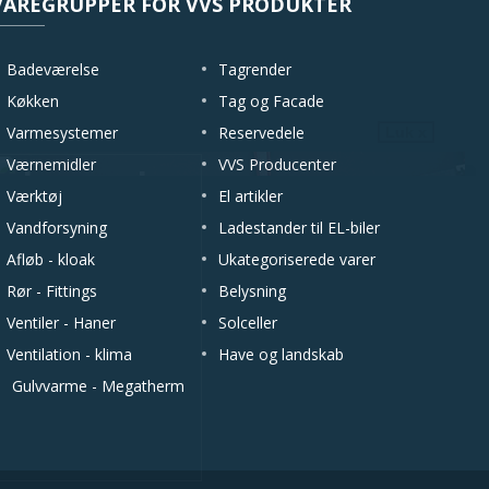
VAREGRUPPER FOR VVS PRODUKTER
Badeværelse
Tagrender
Køkken
Tag og Facade
Varmesystemer
Reservedele
Luk x
Værnemidler
VVS Producenter
Værktøj
El artikler
Vandforsyning
Ladestander til EL-biler
Afløb - kloak
Ukategoriserede varer
Rør - Fittings
Belysning
Ventiler - Haner
Solceller
Ventilation - klima
Have og landskab
Gulvvarme - Megatherm