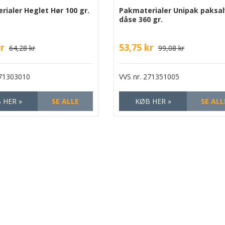
ialer Heglet Hør 100 gr.
Pakmaterialer Unipak paksa
dåse 360 gr.
kr
53,75 kr
64,28 kr
99,08 kr
71303010
VVS nr.
271351005
 HER »
SE ALLE
KØB HER »
SE ALL