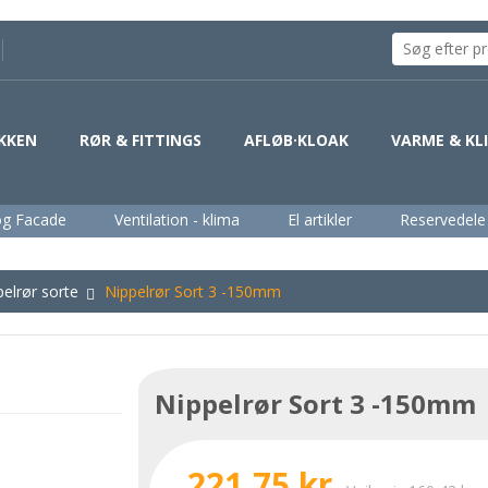
KKEN
RØR & FITTINGS
AFLØB·KLOAK
VARME & KL
og Facade
Ventilation - klima
El artikler
Reservedele
pelrør sorte
Nippelrør Sort 3 -150mm
Nippelrør Sort 3 -150mm
221,75 kr