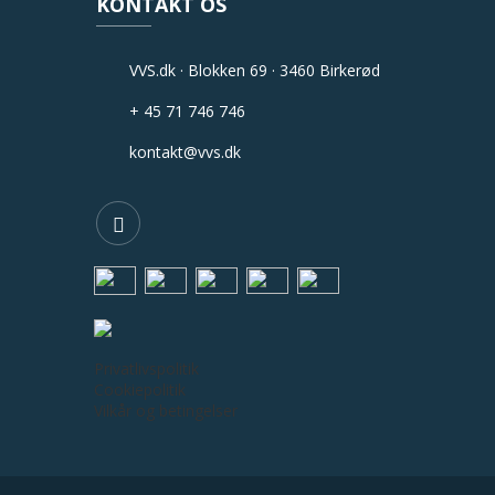
KONTAKT OS
VVS.dk · Blokken 69 · 3460 Birkerød
+ 45 71 746 746
kontakt@vvs.dk
Privatlivspolitik
Cookiepolitik
Vilkår og betingelser