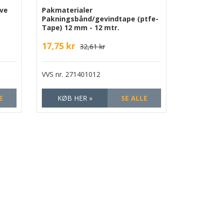
lve
Pakmaterialer
Pakningsbånd/gevindtape (ptfe-
Tape) 12 mm - 12 mtr.
17,75 kr
32,61 kr
VVS nr.
271401012
E
KØB HER »
SE ALLE