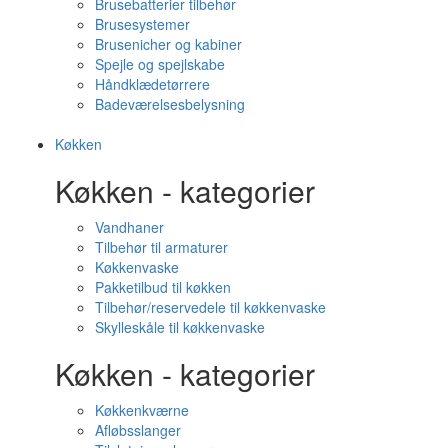
Brusebatterier tilbehør
Brusesystemer
Brusenicher og kabiner
Spejle og spejlskabe
Håndklædetørrere
Badeværelsesbelysning
Køkken
Køkken - kategorier
Vandhaner
Tilbehør til armaturer
Køkkenvaske
Pakketilbud til køkken
Tilbehør/reservedele til køkkenvaske
Skylleskåle til køkkenvaske
Køkken - kategorier
Køkkenkværne
Afløbsslanger