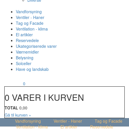
Diverse
Vandforsyning
Ventiler - Haner
Tag og Facade
Ventilation - klima
El artikler
Reservedele
Ukategoriserede varer
Værnemidler
Belysning
Solceller
Have og landskab
MENU
Din kurv
0
0 VARER I KURVEN
TOTAL
0,00
Gå til kurven »
Vandforsyning
Ventiler - Haner
Tag og Facade
Ventilation - klima
El artikler
Reservedele