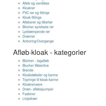
Afløb og vandlåse
Kloakrør
PVC rør og fittings
Kloak fittings
Afløbsrør og tilbehør
Blücher syrefaste rør
Lyddæmpende rør
Drænrør
Anboring/Overgange
Afløb·kloak - kategorier
Blücher - tagafløb
Blucher Waterline
Brønde
Kloakdæksler og karme
Topringe til kloak karme
Kloakrensere
Dræn- afløbspumper
Faskiner
Linjedræn