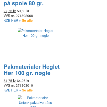
på spole 80 gr.
27,75 kr
50,80 kr
VVS nr.
271302008
KØB HER »
Se alle
Pakmaterialer Heglet
Hør 100 gr. nøgle
34,75 kr
64,28 kr
VVS nr.
271303010
KØB HER »
Se alle