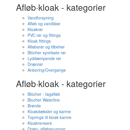
Afløb·kloak - kategorier
Vandforsyning
Afløb og vandlåse
Kloakrør
PVC rør og fittings
Kloak fittings
Afløbsrør og tilbehør
Blücher syrefaste rør
Lyddæmpende rør
Drænrør
Anboring/Overgange
Afløb·kloak - kategorier
Blücher - tagafløb
Blucher Waterline
Brønde
Kloakdæksler og karme
Topringe til kloak karme
Kloakrensere
Dræn- afløbspumper