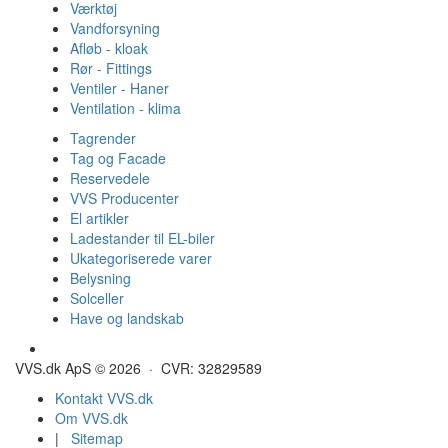
Værktøj
Vandforsyning
Afløb - kloak
Rør - Fittings
Ventiler - Haner
Ventilation - klima
Tagrender
Tag og Facade
Reservedele
VVS Producenter
El artikler
Ladestander til EL-biler
Ukategoriserede varer
Belysning
Solceller
Have og landskab
Gulvvarme - Megatherm
VVS.dk ApS © 2026 · CVR: 32829589
Kontakt VVS.dk
Om VVS.dk
|
Sitemap