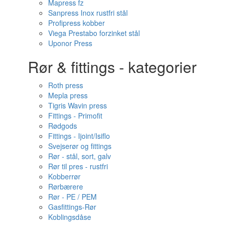
Mapress fz
Sanpress Inox rustfri stål
Profipress kobber
Viega Prestabo forzinket stål
Uponor Press
Rør & fittings - kategorier
Roth press
Mepla press
Tigris Wavin press
Fittings - Primofit
Rødgods
Fittings - Ijoint/Isiflo
Svejserør og fittings
Rør - stål, sort, galv
Rør til pres - rustfri
Kobberrør
Rørbærere
Rør - PE / PEM
Gasfittings-Rør
Koblingsdåse