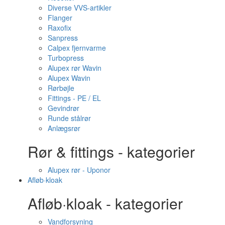
Diverse VVS-artikler
Flanger
Raxofix
Sanpress
Calpex fjernvarme
Turbopress
Alupex rør Wavin
Alupex Wavin
Rørbøjle
Fittings - PE / EL
Gevindrør
Runde stålrør
Anlægsrør
Rør & fittings - kategorier
Alupex rør - Uponor
Afløb·kloak
Afløb·kloak - kategorier
Vandforsyning