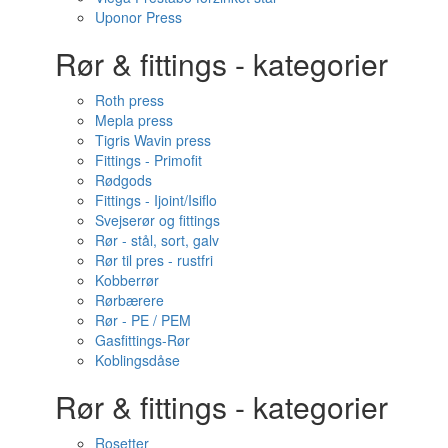
Uponor Press
Rør & fittings - kategorier
Roth press
Mepla press
Tigris Wavin press
Fittings - Primofit
Rødgods
Fittings - Ijoint/Isiflo
Svejserør og fittings
Rør - stål, sort, galv
Rør til pres - rustfri
Kobberrør
Rørbærere
Rør - PE / PEM
Gasfittings-Rør
Koblingsdåse
Rør & fittings - kategorier
Rosetter