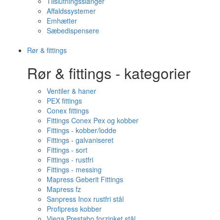
Tilslutningsslanger
Affaldssystemer
Emhætter
Sæbedispensere
Rør & fittings
Rør & fittings - kategorier
Ventiler & haner
PEX fittings
Conex fittings
Fittings Conex Pex og kobber
Fittings - kobber/lodde
Fittings - galvaniseret
Fittings - sort
Fittings - rustfri
Fittings - messing
Mapress Geberit Fittings
Mapress fz
Sanpress Inox rustfri stål
Profipress kobber
Viega Prestabo forzinket stål