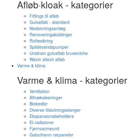
Afløb·kloak - kategorier
Fittings til afløb
Gulvafløb - standard
Nedsivningsanlæg
Renoveringskoblinger
Rottesikring
Spildevandspumper
Unidrain gulvafløb bruseniche
Wavin sitech afløb
Varme & klima
Varme & klima - kategorier
Ventilation
Aftræksløsninger
Biokedler
Diverse tilslutningsslanger
Ekspansionsbeholdere
El-radiatorer
Fjernvarmeunit
Gabotherm rørpaneler