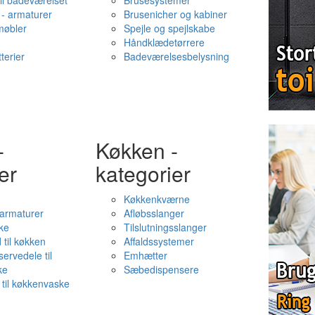
il badeværelset
Brusesystemer
- armaturer
Brusenicher og kabiner
øbler
Spejle og spejlskabe
Håndklædetørrere
terier
Badeværelsesbelysning
-
Køkken -
er
kategorier
Køkkenkværne
l armaturer
Afløbsslanger
ke
Tilslutningsslanger
 til køkken
Affaldssystemer
servedele til
Emhætter
ke
Sæbedispensere
 til køkkenvaske