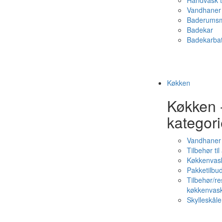
Håndvask t
Vandhaner 
Baderumsm
Badekar
Badekarbat
Køkken
Køkken 
kategori
Vandhaner
Tilbehør ti
Køkkenvas
Pakketilbud
Tilbehør/re
køkkenvas
Skylleskåle