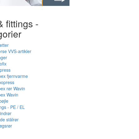
 fittings -
gorier
etter
rse VVS-artikler
nger
ofix
press
pex fjernvarme
bopress
pex rør Wavin
pex Wavin
bøjle
ings - PE / EL
indrør
de stålrør
ægsrør