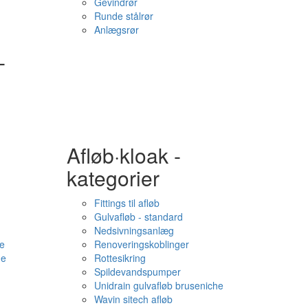
Gevindrør
Runde stålrør
Anlægsrør
-
Afløb·kloak -
kategorier
Fittings til afløb
Gulvafløb - standard
Nedsivningsanlæg
e
Renoveringskoblinger
me
Rottesikring
Spildevandspumper
Unidrain gulvafløb bruseniche
Wavin sitech afløb