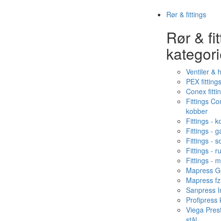
Rør & fittings
Rør & fit
kategori
Ventiler & 
PEX fitting
Conex fitti
Fittings C
kobber
Fittings - 
Fittings - g
Fittings - s
Fittings - ru
Fittings - 
Mapress Ge
Mapress fz
Sanpress In
Profipress
Viega Pres
stål