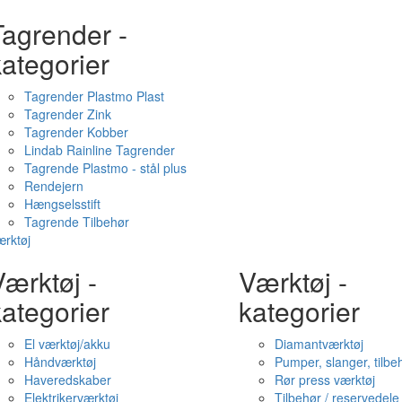
Tagrender -
ategorier
Tagrender Plastmo Plast
Tagrender Zink
Tagrender Kobber
Lindab Rainline Tagrender
Tagrende Plastmo - stål plus
Rendejern
Hængselsstift
Tagrende Tilbehør
rktøj
ærktøj -
Værktøj -
ategorier
kategorier
El værktøj/akku
Diamantværktøj
Håndværktøj
Pumper, slanger, tilbe
Haveredskaber
Rør press værktøj
Elektrikerværktøj
Tilbehør / reservedele