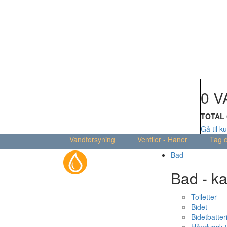
Din kur
0 V
TOTAL
Gå til k
Vandforsyning
Ventiler - Haner
Tag 
Bad
Bad - ka
Toiletter
Bidet
Bidetbatter