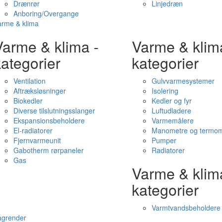
Drænrør
Linjedræn
Anboring/Overgange
arme & klima
Varme & klima -
Varme & klim
ategorier
kategorier
Ventilation
Gulvvarmesystemer
Aftræksløsninger
Isolering
Biokedler
Kedler og fyr
Diverse tilslutningsslanger
Luftudladere
Ekspansionsbeholdere
Varmemålere
El-radiatorer
Manometre og termom
Fjernvarmeunit
Pumper
Gabotherm rørpaneler
Radiatorer
Gas
Varme & klim
kategorier
Varmtvandsbeholdere
agrender