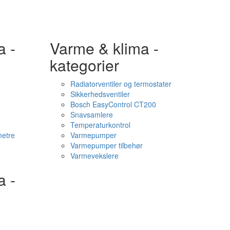
a -
Varme & klima -
kategorier
Radiatorventiler og termostater
Sikkerhedsventiler
Bosch EasyControl CT200
Snavsamlere
Temperaturkontrol
etre
Varmepumper
Varmepumper tilbehør
Varmevekslere
a -