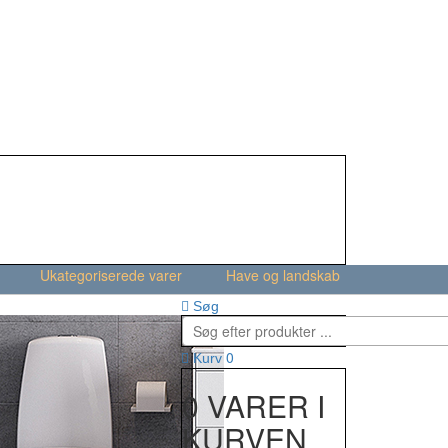
Ukategoriserede varer
Have og landskab
Søg
0
Kurv
0 VARER I
KURVEN