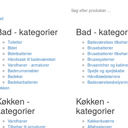
ad
ad - kategorier
Bad - kategor
Toiletter
Badeværelses tilbehør
Bidet
Brusebatterier
Bidetbatterier
Brusebatterier tilbehør
Håndvask til badeværelset
Brusesystemer
Vandhaner - armaturer
Brusenicher og kabine
Baderumsmøbler
Spejle og spejlskabe
Badekar
Håndklædetørrere
Badekarbatterier
Badeværelsesbelysni
økken
Køkken -
Køkken -
ategorier
kategorier
Vandhaner
Køkkenkværne
Tilbehør til armaturer
Afløbsslanger