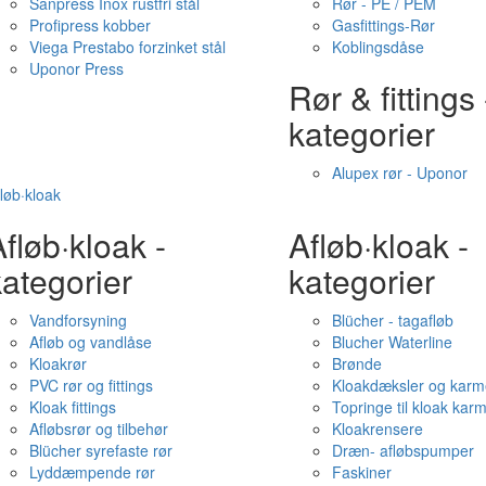
Sanpress Inox rustfri stål
Rør - PE / PEM
Profipress kobber
Gasfittings-Rør
Viega Prestabo forzinket stål
Koblingsdåse
Uponor Press
Rør & fittings 
kategorier
Alupex rør - Uponor
løb·kloak
fløb·kloak -
Afløb·kloak -
ategorier
kategorier
Vandforsyning
Blücher - tagafløb
Afløb og vandlåse
Blucher Waterline
Kloakrør
Brønde
PVC rør og fittings
Kloakdæksler og karm
Kloak fittings
Topringe til kloak kar
Afløbsrør og tilbehør
Kloakrensere
Blücher syrefaste rør
Dræn- afløbspumper
Lyddæmpende rør
Faskiner