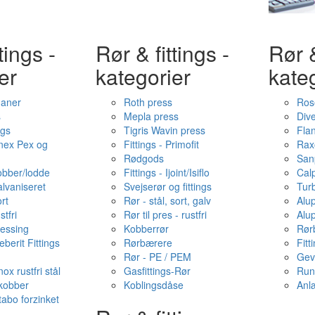
tings -
Rør & fittings -
Rør &
er
kategorier
kate
haner
Roth press
Ros
s
Mepla press
Dive
ngs
Tigris Wavin press
Fla
onex Pex og
Fittings - Primofit
Rax
Rødgods
San
kobber/lodde
Fittings - Ijoint/Isiflo
Cal
alvaniseret
Svejserør og fittings
Tur
ort
Rør - stål, sort, galv
Alu
stfri
Rør til pres - rustfri
Alu
messing
Kobberrør
Rør
berit Fittings
Rørbærere
Fitt
Rør - PE / PEM
Gev
ox rustfri stål
Gasfittings-Rør
Run
 kobber
Koblingsdåse
Anl
tabo forzinket