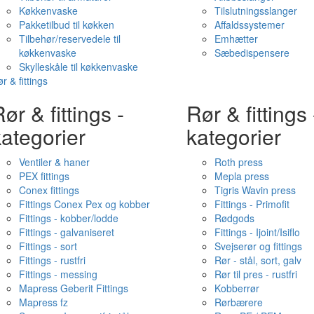
Køkkenvaske
Tilslutningsslanger
Pakketilbud til køkken
Affaldssystemer
Tilbehør/reservedele til
Emhætter
køkkenvaske
Sæbedispensere
Skylleskåle til køkkenvaske
r & fittings
ør & fittings -
Rør & fittings 
ategorier
kategorier
Ventiler & haner
Roth press
PEX fittings
Mepla press
Conex fittings
Tigris Wavin press
Fittings Conex Pex og kobber
Fittings - Primofit
Fittings - kobber/lodde
Rødgods
Fittings - galvaniseret
Fittings - Ijoint/Isiflo
Fittings - sort
Svejserør og fittings
Fittings - rustfri
Rør - stål, sort, galv
Fittings - messing
Rør til pres - rustfri
Mapress Geberit Fittings
Kobberrør
Mapress fz
Rørbærere