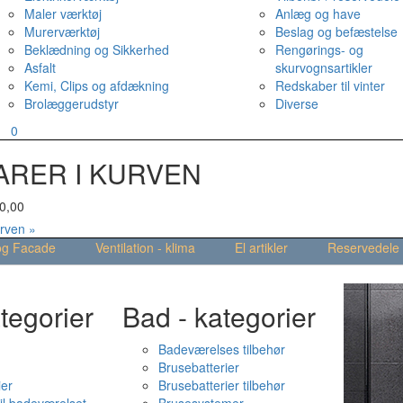
Maler værktøj
Anlæg og have
Murerværktøj
Beslag og befæstelse
Beklædning og Sikkerhed
Rengørings- og
Asfalt
skurvognsartikler
Kemi, Clips og afdækning
Redskaber til vinter
Brolæggerudstyr
Diverse
v
0
ARER I KURVEN
0,00
urven »
og Facade
Ventilation - klima
El artikler
Reservedele
tegorier
Bad - kategorier
Badeværelses tilbehør
Brusebatterier
ier
Brusebatterier tilbehør