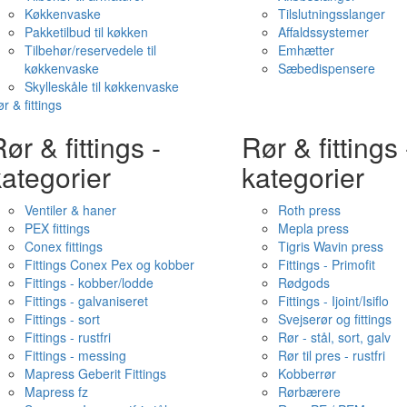
Køkkenvaske
Tilslutningsslanger
Pakketilbud til køkken
Affaldssystemer
Tilbehør/reservedele til
Emhætter
køkkenvaske
Sæbedispensere
Skylleskåle til køkkenvaske
r & fittings
ør & fittings -
Rør & fittings 
ategorier
kategorier
Ventiler & haner
Roth press
PEX fittings
Mepla press
Conex fittings
Tigris Wavin press
Fittings Conex Pex og kobber
Fittings - Primofit
Fittings - kobber/lodde
Rødgods
Fittings - galvaniseret
Fittings - Ijoint/Isiflo
Fittings - sort
Svejserør og fittings
Fittings - rustfri
Rør - stål, sort, galv
Fittings - messing
Rør til pres - rustfri
Mapress Geberit Fittings
Kobberrør
Mapress fz
Rørbærere