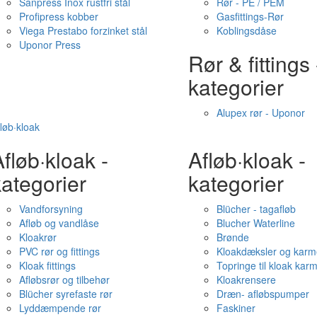
Sanpress Inox rustfri stål
Rør - PE / PEM
Profipress kobber
Gasfittings-Rør
Viega Prestabo forzinket stål
Koblingsdåse
Uponor Press
Rør & fittings 
kategorier
Alupex rør - Uponor
løb·kloak
fløb·kloak -
Afløb·kloak -
ategorier
kategorier
Vandforsyning
Blücher - tagafløb
Afløb og vandlåse
Blucher Waterline
Kloakrør
Brønde
PVC rør og fittings
Kloakdæksler og karm
Kloak fittings
Topringe til kloak kar
Afløbsrør og tilbehør
Kloakrensere
Blücher syrefaste rør
Dræn- afløbspumper
Lyddæmpende rør
Faskiner