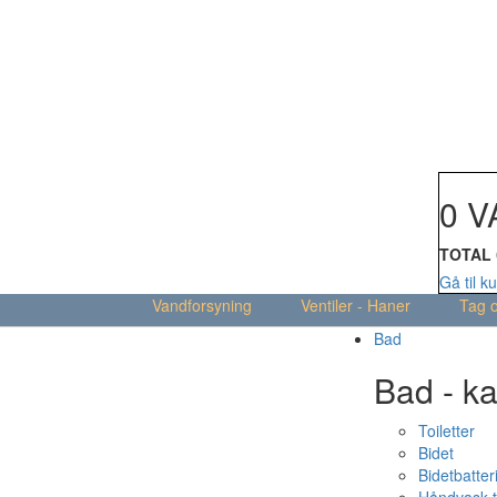
Din kur
0 V
TOTAL
Gå til k
Vandforsyning
Ventiler - Haner
Tag 
Bad
Bad - ka
Toiletter
Bidet
Bidetbatter