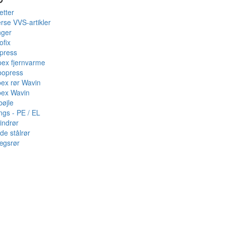
etter
rse VVS-artikler
nger
ofix
press
pex fjernvarme
bopress
pex rør Wavin
pex Wavin
bøjle
ings - PE / EL
indrør
de stålrør
ægsrør