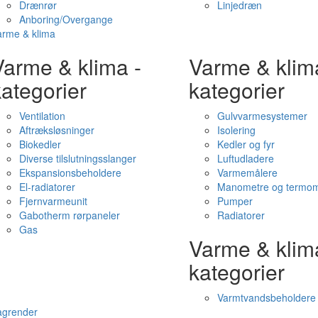
Drænrør
Linjedræn
Anboring/Overgange
arme & klima
Varme & klima -
Varme & klim
ategorier
kategorier
Ventilation
Gulvvarmesystemer
Aftræksløsninger
Isolering
Biokedler
Kedler og fyr
Diverse tilslutningsslanger
Luftudladere
Ekspansionsbeholdere
Varmemålere
El-radiatorer
Manometre og termom
Fjernvarmeunit
Pumper
Gabotherm rørpaneler
Radiatorer
Gas
Varme & klim
kategorier
Varmtvandsbeholdere
agrender