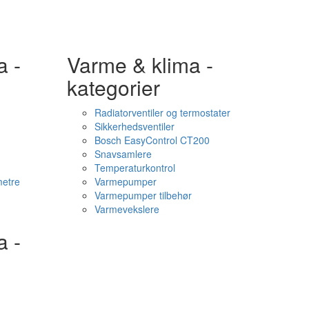
a -
Varme & klima -
kategorier
Radiatorventiler og termostater
Sikkerhedsventiler
Bosch EasyControl CT200
Snavsamlere
Temperaturkontrol
etre
Varmepumper
Varmepumper tilbehør
Varmevekslere
a -