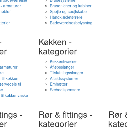
il badeværelset
Brusesystemer
- armaturer
Brusenicher og kabiner
øbler
Spejle og spejlskabe
Håndklædetørrere
terier
Badeværelsesbelysning
-
Køkken -
er
kategorier
Køkkenkværne
l armaturer
Afløbsslanger
ke
Tilslutningsslanger
 til køkken
Affaldssystemer
servedele til
Emhætter
ke
Sæbedispensere
 til køkkenvaske
tings -
Rør & fittings -
Rør &
er
kategorier
kate