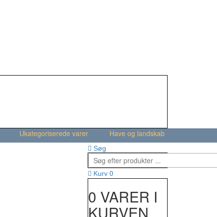
Ukategoriserede varer
Have og landskab
Søg
0
Kurv
0 VARER I
KURVEN