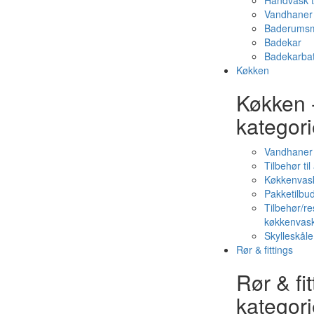
Håndvask t
Vandhaner 
Baderumsm
Badekar
Badekarbat
Køkken
Køkken 
kategori
Vandhaner
Tilbehør ti
Køkkenvas
Pakketilbud
Tilbehør/re
køkkenvas
Skylleskåle
Rør & fittings
Rør & fit
kategori