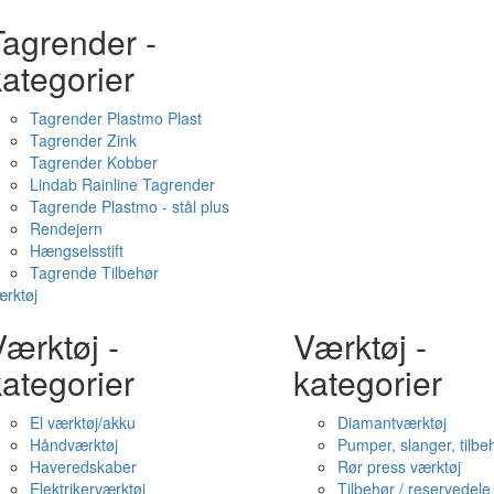
Tagrender -
ategorier
Tagrender Plastmo Plast
Tagrender Zink
Tagrender Kobber
Lindab Rainline Tagrender
Tagrende Plastmo - stål plus
Rendejern
Hængselsstift
Tagrende Tilbehør
rktøj
ærktøj -
Værktøj -
ategorier
kategorier
El værktøj/akku
Diamantværktøj
Håndværktøj
Pumper, slanger, tilbe
Haveredskaber
Rør press værktøj
Elektrikerværktøj
Tilbehør / reservedele