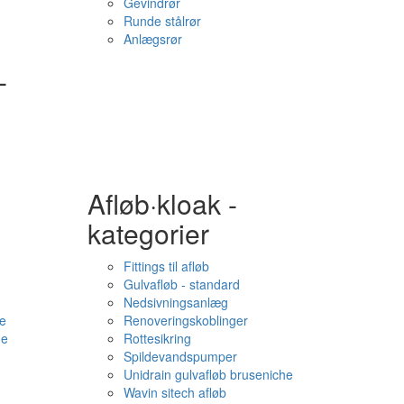
Gevindrør
Runde stålrør
Anlægsrør
-
Afløb·kloak -
kategorier
Fittings til afløb
Gulvafløb - standard
Nedsivningsanlæg
e
Renoveringskoblinger
me
Rottesikring
Spildevandspumper
Unidrain gulvafløb bruseniche
Wavin sitech afløb