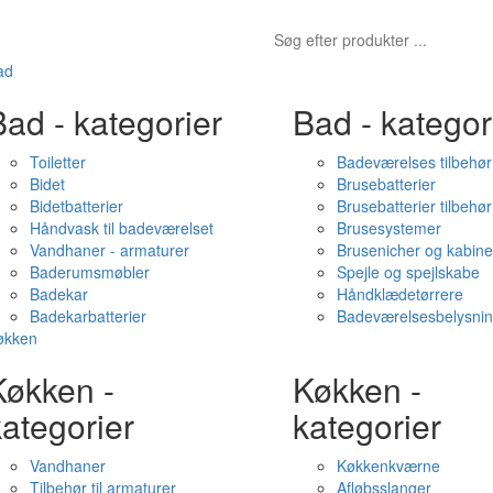
ad
ad - kategorier
Bad - kategor
Toiletter
Badeværelses tilbehør
Bidet
Brusebatterier
Bidetbatterier
Brusebatterier tilbehør
Håndvask til badeværelset
Brusesystemer
Vandhaner - armaturer
Brusenicher og kabine
Baderumsmøbler
Spejle og spejlskabe
Badekar
Håndklædetørrere
Badekarbatterier
Badeværelsesbelysni
økken
Køkken -
Køkken -
ategorier
kategorier
Vandhaner
Køkkenkværne
Tilbehør til armaturer
Afløbsslanger