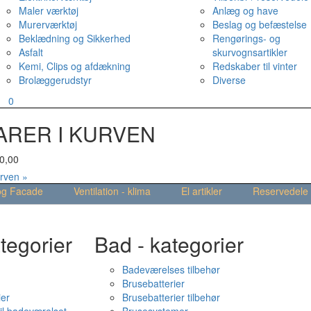
Maler værktøj
Anlæg og have
Murerværktøj
Beslag og befæstelse
Beklædning og Sikkerhed
Rengørings- og
Asfalt
skurvognsartikler
Kemi, Clips og afdækning
Redskaber til vinter
Brolæggerudstyr
Diverse
v
0
ARER I KURVEN
0,00
urven »
og Facade
Ventilation - klima
El artikler
Reservedele
tegorier
Bad - kategorier
Badeværelses tilbehør
Brusebatterier
ier
Brusebatterier tilbehør