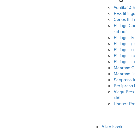
Ventiler & 
PEX fitting
Conex fitti
Fittings C
kobber
Fittings - 
Fittings - g
Fittings - s
Fittings - ru
Fittings - 
Mapress Ge
Mapress fz
Sanpress In
Profipress
Viega Pres
stål
Uponor Pr
Afløb·kloak