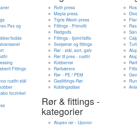
haner
Roth press
Ros
s
Mepla press
Dive
ngs
Tigris Wavin press
Fla
onex Pex og
Fittings - Primofit
Rax
Rødgods
San
kobber/lodde
Fittings - Ijoint/Isiflo
Cal
alvaniseret
Svejserør og fittings
Tur
ort
Rør - stål, sort, galv
Alu
stfri
Rør til pres - rustfri
Alu
messing
Kobberrør
Rør
berit Fittings
Rørbærere
Fitt
Rør - PE / PEM
Gev
ox rustfri stål
Gasfittings-Rør
Run
 kobber
Koblingsdåse
Anl
tabo forzinket
Rør & fittings -
ess
kategorier
Alupex rør - Uponor