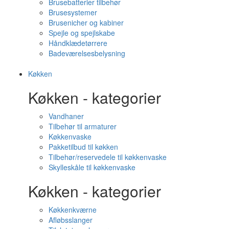
Brusebatterier tilbehør
Brusesystemer
Brusenicher og kabiner
Spejle og spejlskabe
Håndklædetørrere
Badeværelsesbelysning
Køkken
Køkken - kategorier
Vandhaner
Tilbehør til armaturer
Køkkenvaske
Pakketilbud til køkken
Tilbehør/reservedele til køkkenvaske
Skylleskåle til køkkenvaske
Køkken - kategorier
Køkkenkværne
Afløbsslanger