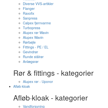
Diverse VVS-artikler
Flanger
Raxofix
Sanpress
Calpex fjernvarme
Turbopress
Alupex rør Wavin
Alupex Wavin
Rørbøjle
Fittings - PE / EL
Gevindrør
Runde stålrør
Anlægsrør
Rør & fittings - kategorier
Alupex rør - Uponor
Afløb·kloak
Afløb·kloak - kategorier
Vandforsyning