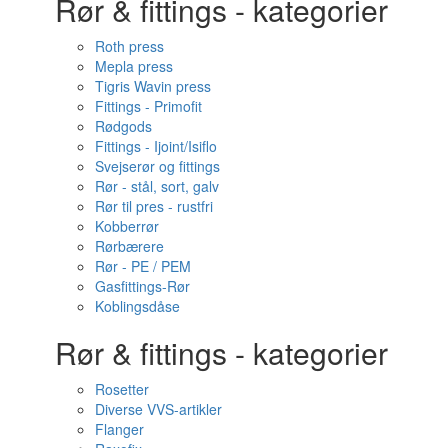
Rør & fittings - kategorier
Roth press
Mepla press
Tigris Wavin press
Fittings - Primofit
Rødgods
Fittings - Ijoint/Isiflo
Svejserør og fittings
Rør - stål, sort, galv
Rør til pres - rustfri
Kobberrør
Rørbærere
Rør - PE / PEM
Gasfittings-Rør
Koblingsdåse
Rør & fittings - kategorier
Rosetter
Diverse VVS-artikler
Flanger