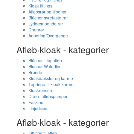
Kloak fittings
Afløbsrør og tilbehør
Blücher syrefaste rør
Lyddæmpende rør
Drænrør
Anboring/Overgange
Afløb·kloak - kategorier
Blücher - tagafløb
Blucher Waterline
Brønde
Kloakdæksler og karme
Topringe til kloak karme
Kloakrensere
Dræn- afløbspumper
Faskiner
Linjedræn
Afløb·kloak - kategorier
Fittings til afløb