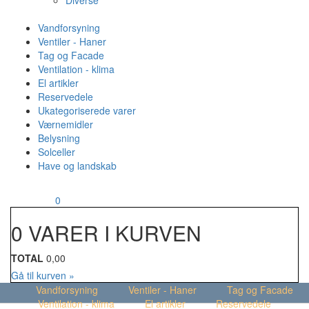
Diverse
Vandforsyning
Ventiler - Haner
Tag og Facade
Ventilation - klima
El artikler
Reservedele
Ukategoriserede varer
Værnemidler
Belysning
Solceller
Have og landskab
MENU
Din kurv
0
0 VARER I KURVEN
TOTAL
0,00
Gå til kurven »
Vandforsyning
Ventiler - Haner
Tag og Facade
Ventilation - klima
El artikler
Reservedele