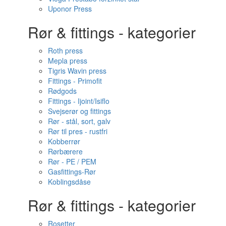
Uponor Press
Rør & fittings - kategorier
Roth press
Mepla press
Tigris Wavin press
Fittings - Primofit
Rødgods
Fittings - Ijoint/Isiflo
Svejserør og fittings
Rør - stål, sort, galv
Rør til pres - rustfri
Kobberrør
Rørbærere
Rør - PE / PEM
Gasfittings-Rør
Koblingsdåse
Rør & fittings - kategorier
Rosetter