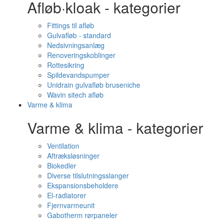
Afløb·kloak - kategorier
Fittings til afløb
Gulvafløb - standard
Nedsivningsanlæg
Renoveringskoblinger
Rottesikring
Spildevandspumper
Unidrain gulvafløb bruseniche
Wavin sitech afløb
Varme & klima
Varme & klima - kategorier
Ventilation
Aftræksløsninger
Biokedler
Diverse tilslutningsslanger
Ekspansionsbeholdere
El-radiatorer
Fjernvarmeunit
Gabotherm rørpaneler