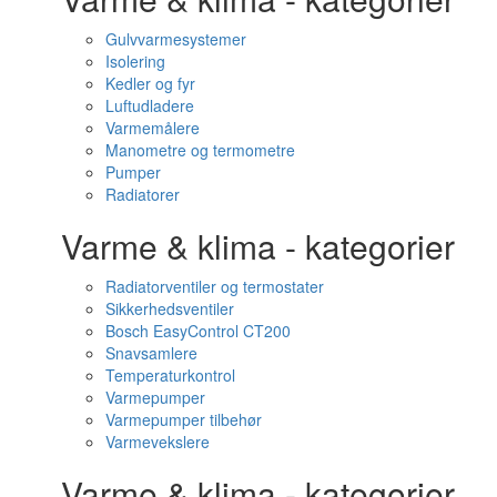
Gulvvarmesystemer
Isolering
Kedler og fyr
Luftudladere
Varmemålere
Manometre og termometre
Pumper
Radiatorer
Varme & klima - kategorier
Radiatorventiler og termostater
Sikkerhedsventiler
Bosch EasyControl CT200
Snavsamlere
Temperaturkontrol
Varmepumper
Varmepumper tilbehør
Varmevekslere
Varme & klima - kategorier