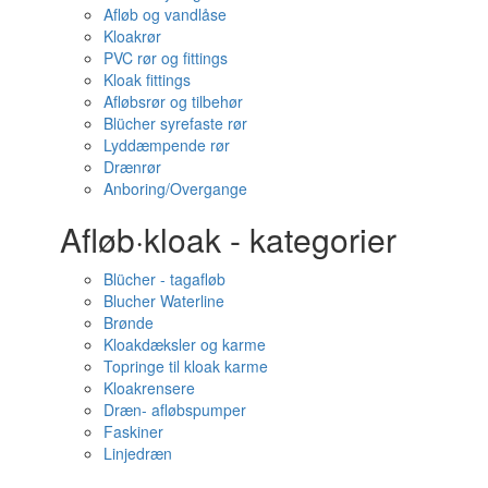
Afløb og vandlåse
Kloakrør
PVC rør og fittings
Kloak fittings
Afløbsrør og tilbehør
Blücher syrefaste rør
Lyddæmpende rør
Drænrør
Anboring/Overgange
Afløb·kloak - kategorier
Blücher - tagafløb
Blucher Waterline
Brønde
Kloakdæksler og karme
Topringe til kloak karme
Kloakrensere
Dræn- afløbspumper
Faskiner
Linjedræn