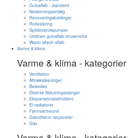
Gulvafløb - standard
Nedsivningsanlæg
Renoveringskoblinger
Rottesikring
Spildevandspumper
Unidrain gulvafløb bruseniche
Wavin sitech afløb
Varme & klima
Varme & klima - kategorier
Ventilation
Aftræksløsninger
Biokedler
Diverse tilslutningsslanger
Ekspansionsbeholdere
El-radiatorer
Fjernvarmeunit
Gabotherm rørpaneler
Gas
Varme & klima - kategorier