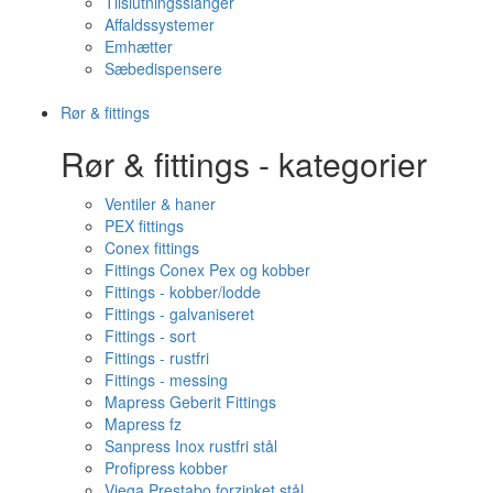
Tilslutningsslanger
Affaldssystemer
Emhætter
Sæbedispensere
Rør & fittings
Rør & fittings - kategorier
Ventiler & haner
PEX fittings
Conex fittings
Fittings Conex Pex og kobber
Fittings - kobber/lodde
Fittings - galvaniseret
Fittings - sort
Fittings - rustfri
Fittings - messing
Mapress Geberit Fittings
Mapress fz
Sanpress Inox rustfri stål
Profipress kobber
Viega Prestabo forzinket stål