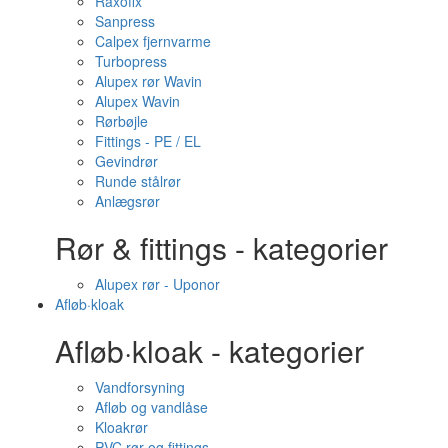
Raxofix
Sanpress
Calpex fjernvarme
Turbopress
Alupex rør Wavin
Alupex Wavin
Rørbøjle
Fittings - PE / EL
Gevindrør
Runde stålrør
Anlægsrør
Rør & fittings - kategorier
Alupex rør - Uponor
Afløb·kloak
Afløb·kloak - kategorier
Vandforsyning
Afløb og vandlåse
Kloakrør
PVC rør og fittings