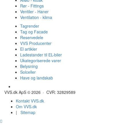
Rør - Fittings
Ventiler - Haner
Ventilation - klima
Tagrender
Tag og Facade
Reservedele
VVS Producenter
El artikler
Ladestander til EL-biler
Ukategoriserede varer
Belysning
Solceller
Have og landskab
Gulvvarme - Megatherm
VVS.dk ApS © 2026 · CVR: 32829589
Kontakt VVS.dk
Om VVS.dk
|
Sitemap