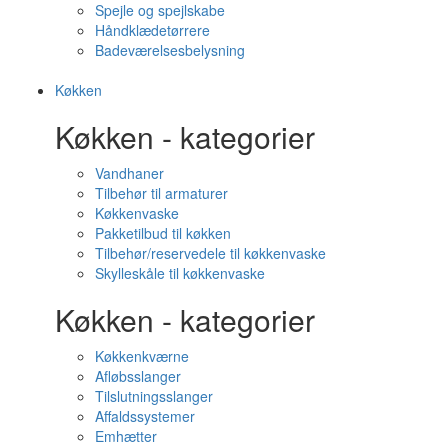
Spejle og spejlskabe
Håndklædetørrere
Badeværelsesbelysning
Køkken
Køkken - kategorier
Vandhaner
Tilbehør til armaturer
Køkkenvaske
Pakketilbud til køkken
Tilbehør/reservedele til køkkenvaske
Skylleskåle til køkkenvaske
Køkken - kategorier
Køkkenkværne
Afløbsslanger
Tilslutningsslanger
Affaldssystemer
Emhætter