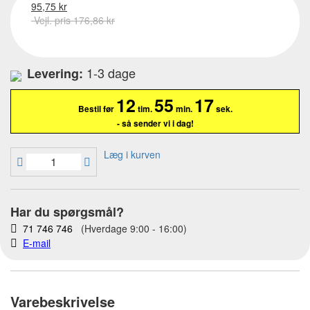
95,75 kr
Vejl. pris 176,86 kr
1-3 dage
Levering:
12
55
17
Bestil før
tim.
min.
sek.
- så sender vi i dag!
Læg i kurven
Har du spørgsmål?
71 746 746
(Hverdage 9:00 - 16:00)
E-mail
Varebeskrivelse