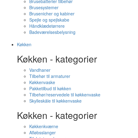
Brusebatterier tilbehør
Brusesystemer
Brusenicher og kabiner
Spejle og spejlskabe
Håndklædetørrere
Badeværelsesbelysning
Køkken
Køkken - kategorier
Vandhaner
Tilbehør til armaturer
Køkkenvaske
Pakketilbud til køkken
Tilbehør/reservedele til køkkenvaske
Skylleskåle til køkkenvaske
Køkken - kategorier
Køkkenkværne
Afløbsslanger