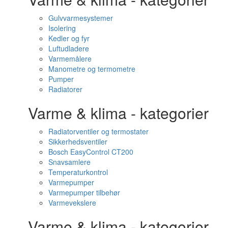
Gulvvarmesystemer
Isolering
Kedler og fyr
Luftudladere
Varmemålere
Manometre og termometre
Pumper
Radiatorer
Varme & klima - kategorier
Radiatorventiler og termostater
Sikkerhedsventiler
Bosch EasyControl CT200
Snavsamlere
Temperaturkontrol
Varmepumper
Varmepumper tilbehør
Varmevekslere
Varme & klima - kategorier