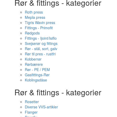
Rør & fittings - kategorier
Roth press
Mepla press
Tigris Wavin press
Fittings - Primofit
Rødgods
Fittings - Ijoint/Isiflo
Svejserør og fittings
Rør - stål, sort, galv
Rør til pres - rustfri
Kobberrør
Rørbærere
Rør - PE / PEM
Gasfittings-Rør
Koblingsdåse
Rør & fittings - kategorier
Rosetter
Diverse VVS-artikler
Flanger