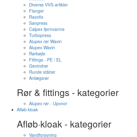
Diverse VVS-artikler
Flanger
Raxofix
Sanpress
Calpex fjernvarme
Turbopress
Alupex rør Wavin
Alupex Wavin
Rørbøjle
Fittings - PE / EL
Gevindrør
Runde stålrør
Anlægsrør
Rør & fittings - kategorier
Alupex rør - Uponor
Afløb·kloak
Afløb·kloak - kategorier
Vandforsyning