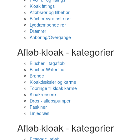
Kloak fittings
Afløbsrør og tilbehør
Blücher syrefaste rør
Lyddæmpende rør
Drænrør
Anboring/Overgange
Afløb·kloak - kategorier
Blücher - tagafløb
Blucher Waterline
Brønde
Kloakdæksler og karme
Topringe til kloak karme
Kloakrensere
Dræn- afløbspumper
Faskiner
Linjedræn
Afløb·kloak - kategorier
Fittings til afløb