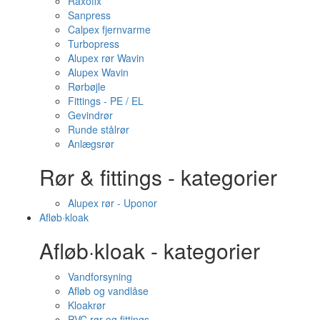
Raxofix
Sanpress
Calpex fjernvarme
Turbopress
Alupex rør Wavin
Alupex Wavin
Rørbøjle
Fittings - PE / EL
Gevindrør
Runde stålrør
Anlægsrør
Rør & fittings - kategorier
Alupex rør - Uponor
Afløb·kloak
Afløb·kloak - kategorier
Vandforsyning
Afløb og vandlåse
Kloakrør
PVC rør og fittings