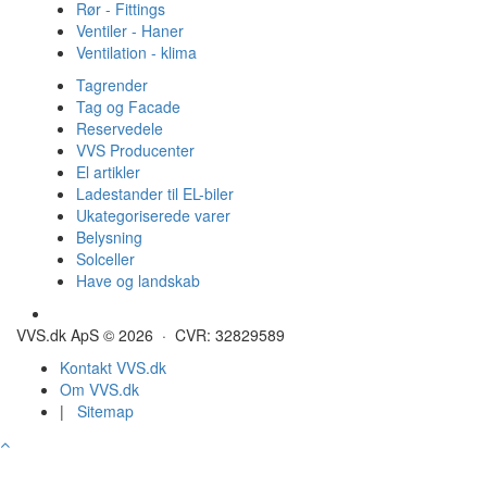
Rør - Fittings
Ventiler - Haner
Ventilation - klima
Tagrender
Tag og Facade
Reservedele
VVS Producenter
El artikler
Ladestander til EL-biler
Ukategoriserede varer
Belysning
Solceller
Have og landskab
Gulvvarme - Megatherm
VVS.dk ApS © 2026 · CVR: 32829589
Kontakt VVS.dk
Om VVS.dk
|
Sitemap