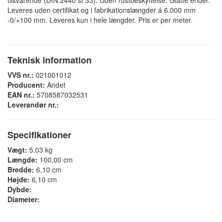
tilsvarende (DIN 2440 st 33). Uden rustbeskyttelse. Glatte ender.
Leveres uden certifikat og i fabrikationslængder á 6.000 mm
-0/+100 mm. Leveres kun i hele længder. Pris er per meter.
Teknisk information
VVS nr.:
021001012
Producent:
Andet
EAN nr.:
5708587032531
Leverandør nr.:
Specifikationer
Vægt:
5.03 kg
Længde:
100,00 cm
Bredde:
6,10 cm
Højde:
6,10 cm
Dybde:
Diameter: