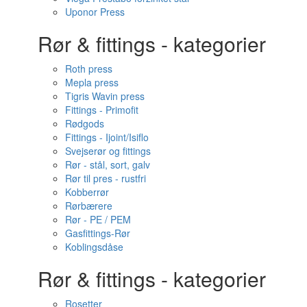
Uponor Press
Rør & fittings - kategorier
Roth press
Mepla press
Tigris Wavin press
Fittings - Primofit
Rødgods
Fittings - Ijoint/Isiflo
Svejserør og fittings
Rør - stål, sort, galv
Rør til pres - rustfri
Kobberrør
Rørbærere
Rør - PE / PEM
Gasfittings-Rør
Koblingsdåse
Rør & fittings - kategorier
Rosetter