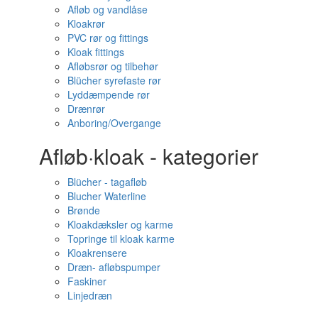
Afløb og vandlåse
Kloakrør
PVC rør og fittings
Kloak fittings
Afløbsrør og tilbehør
Blücher syrefaste rør
Lyddæmpende rør
Drænrør
Anboring/Overgange
Afløb·kloak - kategorier
Blücher - tagafløb
Blucher Waterline
Brønde
Kloakdæksler og karme
Topringe til kloak karme
Kloakrensere
Dræn- afløbspumper
Faskiner
Linjedræn