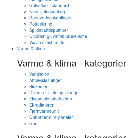
Gulvafløb - standard
Nedsivningsanlæg
Renoveringskoblinger
Rottesikring
Spildevandspumper
Unidrain gulvafløb bruseniche
Wavin sitech afløb
Varme & klima
Varme & klima - kategorier
Ventilation
Aftræksløsninger
Biokedler
Diverse tilslutningsslanger
Ekspansionsbeholdere
El-radiatorer
Fjernvarmeunit
Gabotherm rørpaneler
Gas
Varme & klima - kategorier