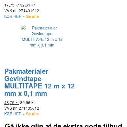
17,75 kr
32,61 kr
VVS nr.
271401012
KØB HER »
Se alle
Pakmaterialer
Gevindtape
MULTITAPE 12 m x 12
mm x 0,1 mm
48,75 kr
89,56 kr
VVS nr.
271405012
KØB HER »
Se alle
Gå ikke glip af de ekstra gode tilbud