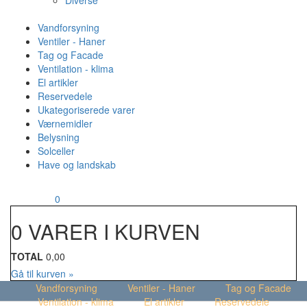
Diverse
Vandforsyning
Ventiler - Haner
Tag og Facade
Ventilation - klima
El artikler
Reservedele
Ukategoriserede varer
Værnemidler
Belysning
Solceller
Have og landskab
MENU
Din kurv
0
0 VARER I KURVEN
TOTAL
0,00
Gå til kurven »
Vandforsyning
Ventiler - Haner
Tag og Facade
Ventilation - klima
El artikler
Reservedele