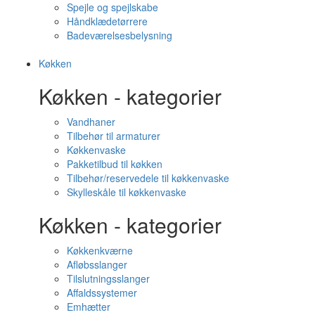
Spejle og spejlskabe
Håndklædetørrere
Badeværelsesbelysning
Køkken
Køkken - kategorier
Vandhaner
Tilbehør til armaturer
Køkkenvaske
Pakketilbud til køkken
Tilbehør/reservedele til køkkenvaske
Skylleskåle til køkkenvaske
Køkken - kategorier
Køkkenkværne
Afløbsslanger
Tilslutningsslanger
Affaldssystemer
Emhætter