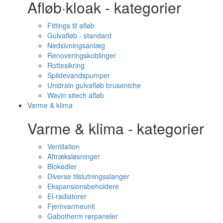
Afløb·kloak - kategorier
Fittings til afløb
Gulvafløb - standard
Nedsivningsanlæg
Renoveringskoblinger
Rottesikring
Spildevandspumper
Unidrain gulvafløb bruseniche
Wavin sitech afløb
Varme & klima
Varme & klima - kategorier
Ventilation
Aftræksløsninger
Biokedler
Diverse tilslutningsslanger
Ekspansionsbeholdere
El-radiatorer
Fjernvarmeunit
Gabotherm rørpaneler