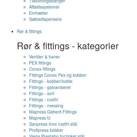
Tilslutningsslanger
Affaldssystemer
Emhætter
Sæbedispensere
Rør & fittings
Rør & fittings - kategorier
Ventiler & haner
PEX fittings
Conex fittings
Fittings Conex Pex og kobber
Fittings - kobber/lodde
Fittings - galvaniseret
Fittings - sort
Fittings - rustfri
Fittings - messing
Mapress Geberit Fittings
Mapress fz
Sanpress Inox rustfri stål
Profipress kobber
Viega Prestabo forzinket stål