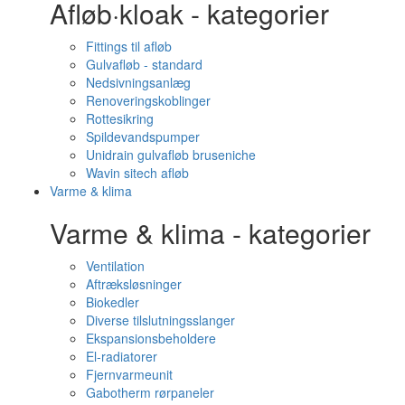
Afløb·kloak - kategorier
Fittings til afløb
Gulvafløb - standard
Nedsivningsanlæg
Renoveringskoblinger
Rottesikring
Spildevandspumper
Unidrain gulvafløb bruseniche
Wavin sitech afløb
Varme & klima
Varme & klima - kategorier
Ventilation
Aftræksløsninger
Biokedler
Diverse tilslutningsslanger
Ekspansionsbeholdere
El-radiatorer
Fjernvarmeunit
Gabotherm rørpaneler