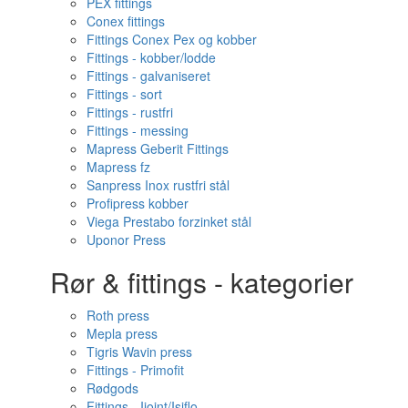
PEX fittings
Conex fittings
Fittings Conex Pex og kobber
Fittings - kobber/lodde
Fittings - galvaniseret
Fittings - sort
Fittings - rustfri
Fittings - messing
Mapress Geberit Fittings
Mapress fz
Sanpress Inox rustfri stål
Profipress kobber
Viega Prestabo forzinket stål
Uponor Press
Rør & fittings - kategorier
Roth press
Mepla press
Tigris Wavin press
Fittings - Primofit
Rødgods
Fittings - Ijoint/Isiflo