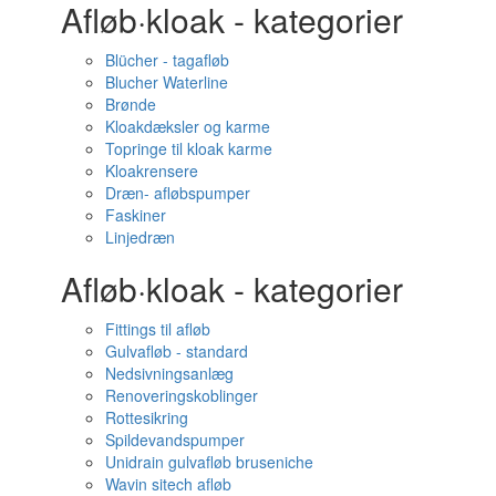
Afløb·kloak - kategorier
Blücher - tagafløb
Blucher Waterline
Brønde
Kloakdæksler og karme
Topringe til kloak karme
Kloakrensere
Dræn- afløbspumper
Faskiner
Linjedræn
Afløb·kloak - kategorier
Fittings til afløb
Gulvafløb - standard
Nedsivningsanlæg
Renoveringskoblinger
Rottesikring
Spildevandspumper
Unidrain gulvafløb bruseniche
Wavin sitech afløb