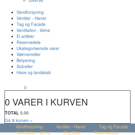
Diverse
Vandforsyning
Ventiler - Haner
Tag og Facade
Ventilation - klima
El artikler
Reservedele
Ukategoriserede varer
Værnemidler
Belysning
Solceller
Have og landskab
MENU
Din kurv
0
0 VARER I KURVEN
TOTAL
0,00
Gå til kurven »
Vandforsyning
Ventiler - Haner
Tag og Facade
Ventilation - klima
El artikler
Reservedele