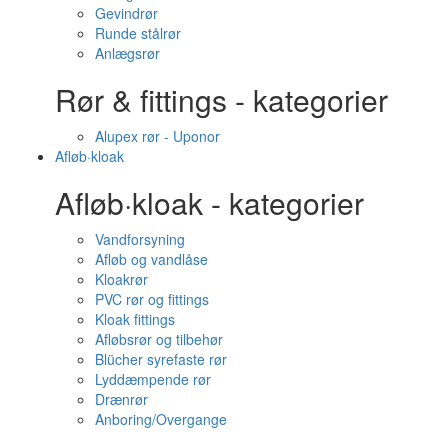
Gevindrør
Runde stålrør
Anlægsrør
Rør & fittings - kategorier
Alupex rør - Uponor
Afløb·kloak
Afløb·kloak - kategorier
Vandforsyning
Afløb og vandlåse
Kloakrør
PVC rør og fittings
Kloak fittings
Afløbsrør og tilbehør
Blücher syrefaste rør
Lyddæmpende rør
Drænrør
Anboring/Overgange