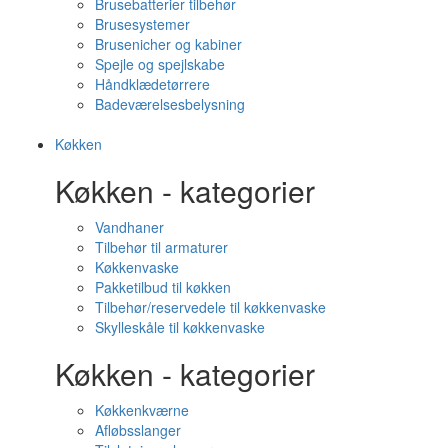
Brusebatterier tilbehør
Brusesystemer
Brusenicher og kabiner
Spejle og spejlskabe
Håndklædetørrere
Badeværelsesbelysning
Køkken
Køkken - kategorier
Vandhaner
Tilbehør til armaturer
Køkkenvaske
Pakketilbud til køkken
Tilbehør/reservedele til køkkenvaske
Skylleskåle til køkkenvaske
Køkken - kategorier
Køkkenkværne
Afløbsslanger