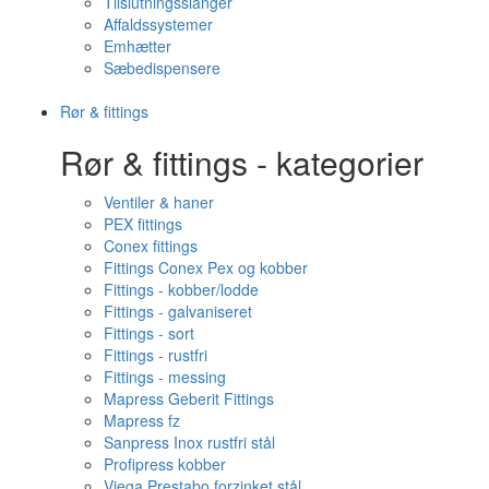
Tilslutningsslanger
Affaldssystemer
Emhætter
Sæbedispensere
Rør & fittings
Rør & fittings - kategorier
Ventiler & haner
PEX fittings
Conex fittings
Fittings Conex Pex og kobber
Fittings - kobber/lodde
Fittings - galvaniseret
Fittings - sort
Fittings - rustfri
Fittings - messing
Mapress Geberit Fittings
Mapress fz
Sanpress Inox rustfri stål
Profipress kobber
Viega Prestabo forzinket stål