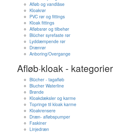
Afløb og vandlåse
Kloakrør
PVC rør og fittings
Kloak fittings
Afløbsrør og tilbehør
Blücher syrefaste rør
Lyddæmpende rør
Drænrør
Anboring/Overgange
Afløb·kloak - kategorier
Blücher - tagafløb
Blucher Waterline
Brønde
Kloakdæksler og karme
Topringe til kloak karme
Kloakrensere
Dræn- afløbspumper
Faskiner
Linjedræn