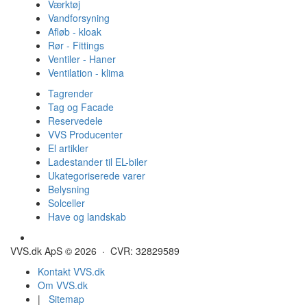
Værktøj
Vandforsyning
Afløb - kloak
Rør - Fittings
Ventiler - Haner
Ventilation - klima
Tagrender
Tag og Facade
Reservedele
VVS Producenter
El artikler
Ladestander til EL-biler
Ukategoriserede varer
Belysning
Solceller
Have og landskab
Gulvvarme - Megatherm
VVS.dk ApS © 2026 · CVR: 32829589
Kontakt VVS.dk
Om VVS.dk
|
Sitemap