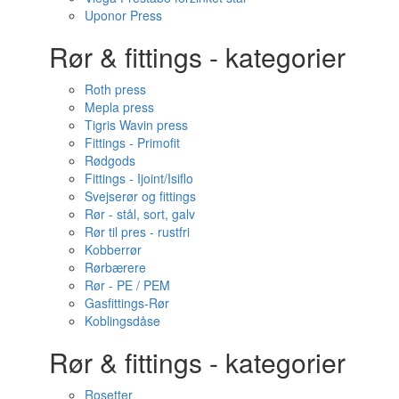
Uponor Press
Rør & fittings - kategorier
Roth press
Mepla press
Tigris Wavin press
Fittings - Primofit
Rødgods
Fittings - Ijoint/Isiflo
Svejserør og fittings
Rør - stål, sort, galv
Rør til pres - rustfri
Kobberrør
Rørbærere
Rør - PE / PEM
Gasfittings-Rør
Koblingsdåse
Rør & fittings - kategorier
Rosetter