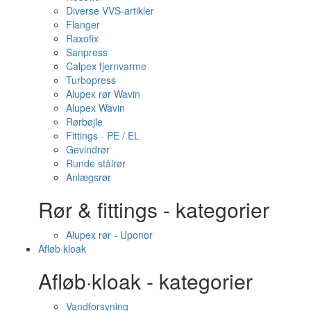
Diverse VVS-artikler
Flanger
Raxofix
Sanpress
Calpex fjernvarme
Turbopress
Alupex rør Wavin
Alupex Wavin
Rørbøjle
Fittings - PE / EL
Gevindrør
Runde stålrør
Anlægsrør
Rør & fittings - kategorier
Alupex rør - Uponor
Afløb·kloak
Afløb·kloak - kategorier
Vandforsyning