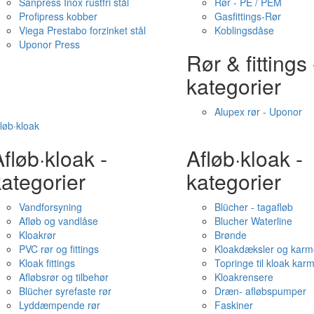
Sanpress Inox rustfri stål
Rør - PE / PEM
Profipress kobber
Gasfittings-Rør
Viega Prestabo forzinket stål
Koblingsdåse
Uponor Press
Rør & fittings 
kategorier
Alupex rør - Uponor
løb·kloak
fløb·kloak -
Afløb·kloak -
ategorier
kategorier
Vandforsyning
Blücher - tagafløb
Afløb og vandlåse
Blucher Waterline
Kloakrør
Brønde
PVC rør og fittings
Kloakdæksler og karm
Kloak fittings
Topringe til kloak kar
Afløbsrør og tilbehør
Kloakrensere
Blücher syrefaste rør
Dræn- afløbspumper
Lyddæmpende rør
Faskiner