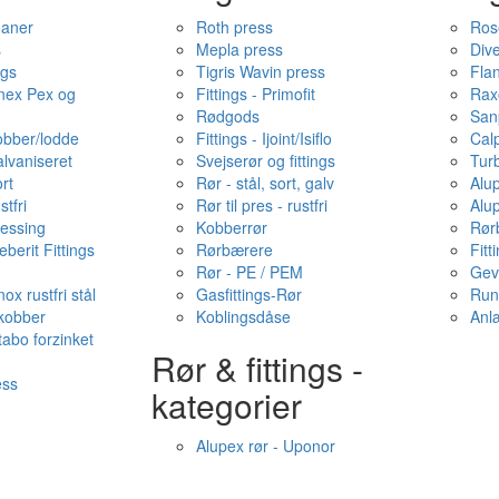
haner
Roth press
Ros
s
Mepla press
Dive
ngs
Tigris Wavin press
Fla
onex Pex og
Fittings - Primofit
Rax
Rødgods
San
kobber/lodde
Fittings - Ijoint/Isiflo
Cal
alvaniseret
Svejserør og fittings
Tur
ort
Rør - stål, sort, galv
Alu
stfri
Rør til pres - rustfri
Alu
messing
Kobberrør
Rør
berit Fittings
Rørbærere
Fitt
Rør - PE / PEM
Gev
ox rustfri stål
Gasfittings-Rør
Run
 kobber
Koblingsdåse
Anl
tabo forzinket
Rør & fittings -
ess
kategorier
Alupex rør - Uponor