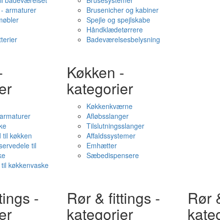
il badeværelset
Brusesystemer
- armaturer
Brusenicher og kabiner
øbler
Spejle og spejlskabe
Håndklædetørrere
terier
Badeværelsesbelysning
-
Køkken -
er
kategorier
Køkkenkværne
l armaturer
Afløbsslanger
ke
Tilslutningsslanger
 til køkken
Affaldssystemer
servedele til
Emhætter
ke
Sæbedispensere
 til køkkenvaske
tings -
Rør & fittings -
Rør &
er
kategorier
kate