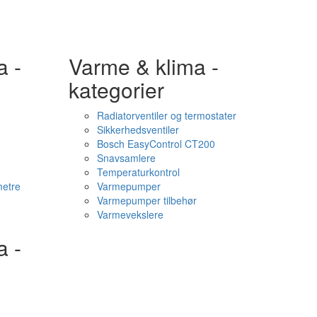
a -
Varme & klima -
kategorier
Radiatorventiler og termostater
Sikkerhedsventiler
Bosch EasyControl CT200
Snavsamlere
Temperaturkontrol
etre
Varmepumper
Varmepumper tilbehør
Varmevekslere
a -