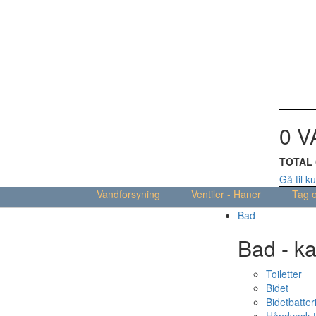
Din kur
0 V
TOTAL
Gå til k
Vandforsyning
Ventiler - Haner
Tag 
Bad
Bad - ka
Toiletter
Bidet
Bidetbatter