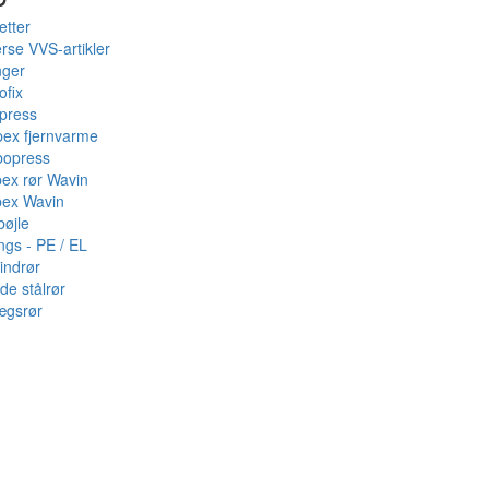
etter
rse VVS-artikler
nger
ofix
press
pex fjernvarme
bopress
pex rør Wavin
pex Wavin
bøjle
ings - PE / EL
indrør
de stålrør
ægsrør