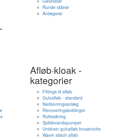
Gevindrør
Runde stålrør
Anlægsrør
-
Afløb·kloak -
kategorier
Fittings til afløb
Gulvafløb - standard
Nedsivningsanlæg
e
Renoveringskoblinger
me
Rottesikring
Spildevandspumper
Unidrain gulvafløb bruseniche
Wavin sitech afløb