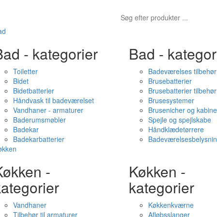
ad
ad - kategorier
Bad - kategor
Toiletter
Badeværelses tilbehør
Bidet
Brusebatterier
Bidetbatterier
Brusebatterier tilbehør
Håndvask til badeværelset
Brusesystemer
Vandhaner - armaturer
Brusenicher og kabine
Baderumsmøbler
Spejle og spejlskabe
Badekar
Håndklædetørrere
Badekarbatterier
Badeværelsesbelysni
økken
Køkken -
Køkken -
ategorier
kategorier
Vandhaner
Køkkenkværne
Tilbehør til armaturer
Afløbsslanger