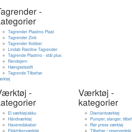
Tagrender -
ategorier
Tagrender Plastmo Plast
Tagrender Zink
Tagrender Kobber
Lindab Rainline Tagrender
Tagrende Plastmo - stål plus
Rendejern
Hængselsstift
Tagrende Tilbehør
rktøj
ærktøj -
Værktøj -
ategorier
kategorier
El værktøj/akku
Diamantværktøj
Håndværktøj
Pumper, slanger, tilbe
Haveredskaber
Rør press værktøj
Elektrikerværktøj
Tilbehør / reservedele