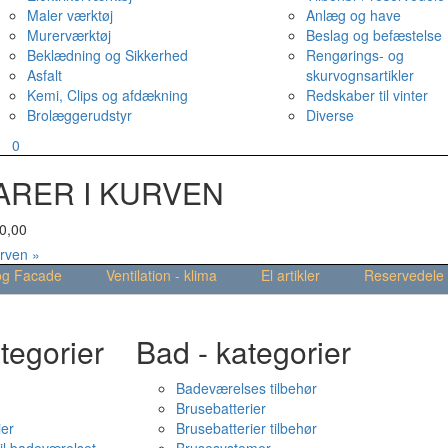
Maler værktøj
Anlæg og have
Murerværktøj
Beslag og befæstelse
Beklædning og Sikkerhed
Rengørings- og
Asfalt
skurvognsartikler
Kemi, Clips og afdækning
Redskaber til vinter
Brolæggerudstyr
Diverse
v
0
ARER I KURVEN
0,00
urven »
og Facade
Ventilation - klima
El artikler
Reservedele
tegorier
Bad - kategorier
Badeværelses tilbehør
Brusebatterier
ier
Brusebatterier tilbehør