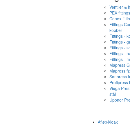
Ventiler & 
PEX fitting
Conex fitti
Fittings C
kobber
Fittings - 
Fittings - g
Fittings - s
Fittings - ru
Fittings - 
Mapress Ge
Mapress fz
Sanpress In
Profipress
Viega Pres
stål
Uponor Pr
Afløb·kloak