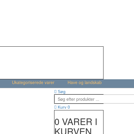
Ukategoriserede varer
Have og landskab
Søg
0
Kurv
0 VARER I
KURVEN