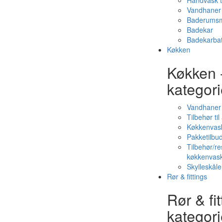
Håndvask t
Vandhaner 
Baderumsm
Badekar
Badekarbat
Køkken
Køkken 
kategori
Vandhaner
Tilbehør ti
Køkkenvas
Pakketilbud
Tilbehør/re
køkkenvas
Skylleskåle
Rør & fittings
Rør & fit
kategori