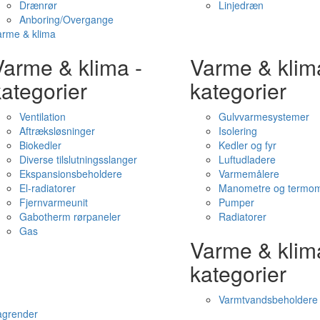
Drænrør
Linjedræn
Anboring/Overgange
arme & klima
Varme & klima -
Varme & klim
ategorier
kategorier
Ventilation
Gulvvarmesystemer
Aftræksløsninger
Isolering
Biokedler
Kedler og fyr
Diverse tilslutningsslanger
Luftudladere
Ekspansionsbeholdere
Varmemålere
El-radiatorer
Manometre og termom
Fjernvarmeunit
Pumper
Gabotherm rørpaneler
Radiatorer
Gas
Varme & klim
kategorier
Varmtvandsbeholdere
agrender