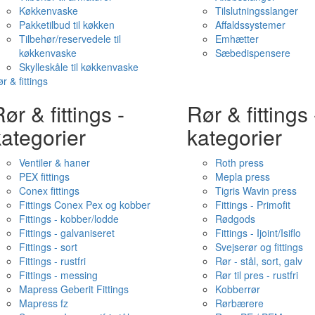
Køkkenvaske
Tilslutningsslanger
Pakketilbud til køkken
Affaldssystemer
Tilbehør/reservedele til
Emhætter
køkkenvaske
Sæbedispensere
Skylleskåle til køkkenvaske
r & fittings
ør & fittings -
Rør & fittings 
ategorier
kategorier
Ventiler & haner
Roth press
PEX fittings
Mepla press
Conex fittings
Tigris Wavin press
Fittings Conex Pex og kobber
Fittings - Primofit
Fittings - kobber/lodde
Rødgods
Fittings - galvaniseret
Fittings - Ijoint/Isiflo
Fittings - sort
Svejserør og fittings
Fittings - rustfri
Rør - stål, sort, galv
Fittings - messing
Rør til pres - rustfri
Mapress Geberit Fittings
Kobberrør
Mapress fz
Rørbærere