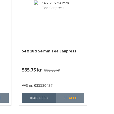
54 x 28 x 54 mm Tee Sanpress
535,75 kr
990,68 kr
VVS nr.
035530437
E
KØB HER »
SE ALLE