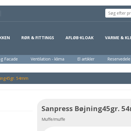
KKEN
RØR & FITTINGS
AFLØB·KLOAK
VARME & KL
og Facade
Ventilation - klima
El artikler
Reservedele
ning45gr. 54mm
Sanpress Bøjning45gr. 
Muffe/muffe