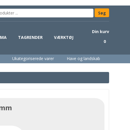
Din kurv
IMA
TAGRENDER
VÆRKTØJ
0
Ukategoriserede varer
Have og landskab
54mm