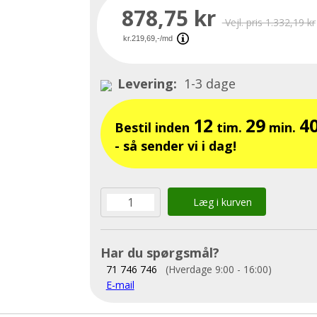
878,75 kr
Vejl. pris 1.332,19 kr
Levering:
1-3 dage
12
29
3
Bestil inden
tim.
min.
- så sender vi i dag!
Læg i kurven
Har du spørgsmål?
71 746 746
(Hverdage 9:00 - 16:00)
E-mail