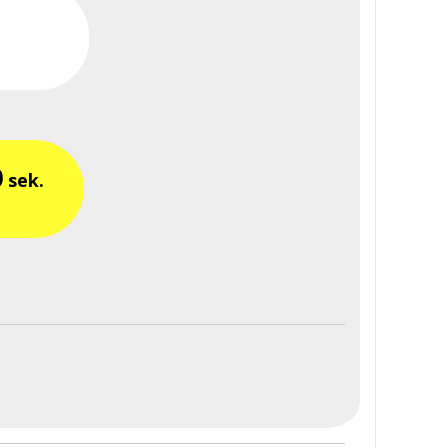
9
sek.