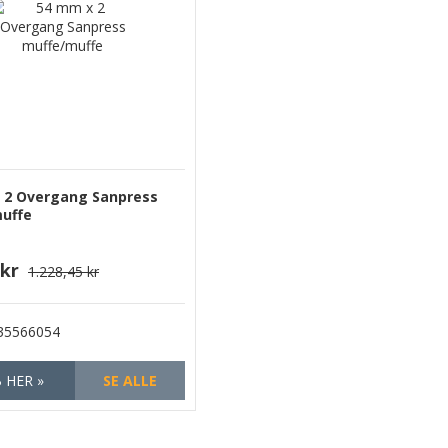
 2 Overgang Sanpress
uffe
 kr
1.228,45 kr
35566054
 HER »
SE ALLE