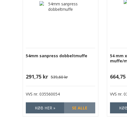
54mm sanpress dobbeltmuffe
54 mm x
muffe/m
291,75 kr
664,75
539,60 kr
VVS nr.
035560054
VVS nr.
0
KØB HER »
SE ALLE
KØB