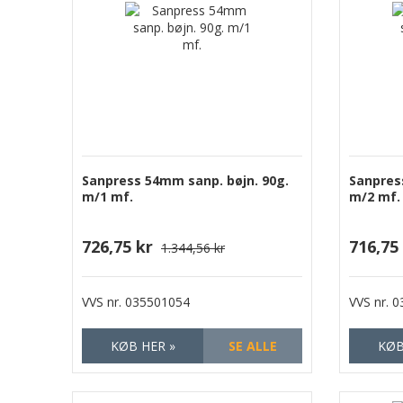
Sanpress 54mm sanp. bøjn. 90g.
Sanpres
m/1 mf.
m/2 mf.
726,75 kr
716,75
1.344,56 kr
VVS nr.
035501054
VVS nr.
0
KØB HER »
SE ALLE
KØB