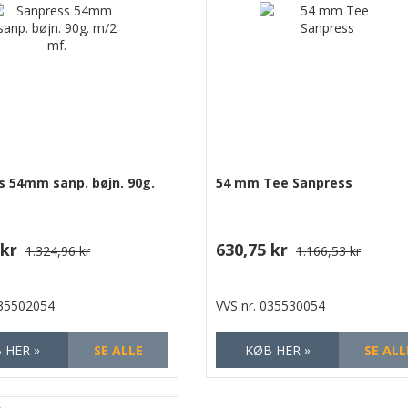
s 54mm sanp. bøjn. 90g.
54 mm Tee Sanpress
 kr
630,75 kr
1.324,96 kr
1.166,53 kr
35502054
VVS nr.
035530054
 HER »
SE ALLE
KØB HER »
SE ALL