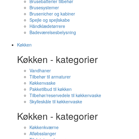
Brusebatterier tilbehør
Brusesystemer
Brusenicher og kabiner
Spejle og spejlskabe
Håndklædetørrere
Badeværelsesbelysning
Køkken
Køkken - kategorier
Vandhaner
Tilbehør til armaturer
Køkkenvaske
Pakketilbud til køkken
Tilbehør/reservedele til køkkenvaske
Skylleskåle til køkkenvaske
Køkken - kategorier
Køkkenkværne
Afløbsslanger