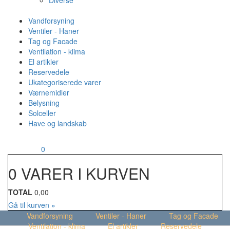
Diverse
Vandforsyning
Ventiler - Haner
Tag og Facade
Ventilation - klima
El artikler
Reservedele
Ukategoriserede varer
Værnemidler
Belysning
Solceller
Have og landskab
MENU
Din kurv
0
0 VARER I KURVEN
TOTAL
0,00
Gå til kurven »
Vandforsyning
Ventiler - Haner
Tag og Facade
Ventilation - klima
El artikler
Reservedele