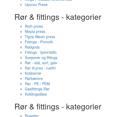
Uponor Press
Rør & fittings - kategorier
Roth press
Mepla press
Tigris Wavin press
Fittings - Primofit
Rødgods
Fittings - Ijoint/Isiflo
Svejserør og fittings
Rør - stål, sort, galv
Rør til pres - rustfri
Kobberrør
Rørbærere
Rør - PE / PEM
Gasfittings-Rør
Koblingsdåse
Rør & fittings - kategorier
Rosetter