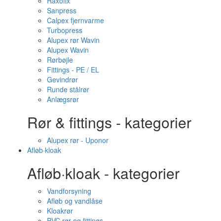
Raxofix
Sanpress
Calpex fjernvarme
Turbopress
Alupex rør Wavin
Alupex Wavin
Rørbøjle
Fittings - PE / EL
Gevindrør
Runde stålrør
Anlægsrør
Rør & fittings - kategorier
Alupex rør - Uponor
Afløb·kloak
Afløb·kloak - kategorier
Vandforsyning
Afløb og vandlåse
Kloakrør
PVC rør og fittings