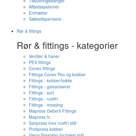
Tilslutningsslanger
Affaldssystemer
Emhætter
Sæbedispensere
Rør & fittings
Rør & fittings - kategorier
Ventiler & haner
PEX fittings
Conex fittings
Fittings Conex Pex og kobber
Fittings - kobber/lodde
Fittings - galvaniseret
Fittings - sort
Fittings - rustfri
Fittings - messing
Mapress Geberit Fittings
Mapress fz
Sanpress Inox rustfri stål
Profipress kobber
Viega Prestabo forzinket stål