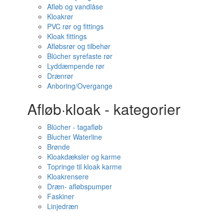
Afløb og vandlåse
Kloakrør
PVC rør og fittings
Kloak fittings
Afløbsrør og tilbehør
Blücher syrefaste rør
Lyddæmpende rør
Drænrør
Anboring/Overgange
Afløb·kloak - kategorier
Blücher - tagafløb
Blucher Waterline
Brønde
Kloakdæksler og karme
Topringe til kloak karme
Kloakrensere
Dræn- afløbspumper
Faskiner
Linjedræn