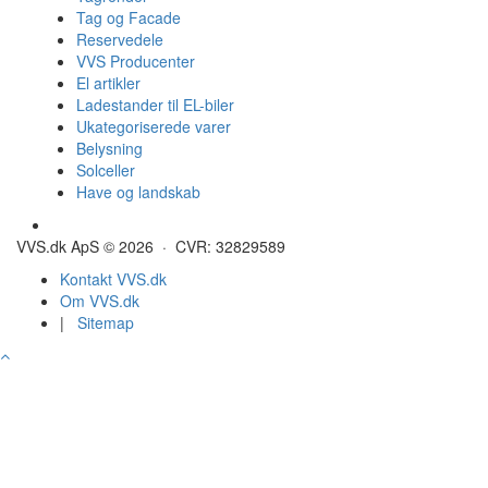
Tag og Facade
Reservedele
VVS Producenter
El artikler
Ladestander til EL-biler
Ukategoriserede varer
Belysning
Solceller
Have og landskab
Gulvvarme - Megatherm
VVS.dk ApS © 2026 · CVR: 32829589
Kontakt VVS.dk
Om VVS.dk
|
Sitemap