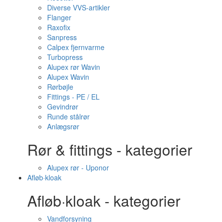
Diverse VVS-artikler
Flanger
Raxofix
Sanpress
Calpex fjernvarme
Turbopress
Alupex rør Wavin
Alupex Wavin
Rørbøjle
Fittings - PE / EL
Gevindrør
Runde stålrør
Anlægsrør
Rør & fittings - kategorier
Alupex rør - Uponor
Afløb·kloak
Afløb·kloak - kategorier
Vandforsyning