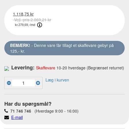
1.118,75 kr
Vejl. pris 2.069,21 kr
BEMÆRK!
- Denne vare får tillagt et skaffevare gebyr på
125,- kr.
Levering:
Skaffevare
10-20 hverdage (Begrænset returret)
Læg i kurven
Har du spørgsmål?
71 746 746
(Hverdage 9:00 - 16:00)
E-mail