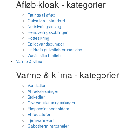
Afløb·kloak - kategorier
Fittings til afløb
Gulvafløb - standard
Nedsivningsanlæg
Renoveringskoblinger
Rottesikring
Spildevandspumper
Unidrain gulvafløb bruseniche
Wavin sitech afløb
Varme & klima
Varme & klima - kategorier
Ventilation
Aftræksløsninger
Biokedler
Diverse tilslutningsslanger
Ekspansionsbeholdere
El-radiatorer
Fjernvarmeunit
Gabotherm rørpaneler