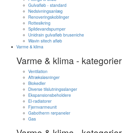
Gulvafløb - standard
Nedsivningsanlæg
Renoveringskoblinger
Rottesikring
Spildevandspumper
Unidrain gulvafløb bruseniche
Wavin sitech afløb
Varme & klima
Varme & klima - kategorier
Ventilation
Aftræksløsninger
Biokedler
Diverse tilslutningsslanger
Ekspansionsbeholdere
El-radiatorer
Fjernvarmeunit
Gabotherm rørpaneler
Gas
Varme & klima - kategorier