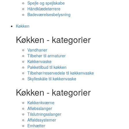
Spejle og spejlskabe
Håndklædetørrere
Badeværelsesbelysning
Køkken
Køkken - kategorier
Vandhaner
Tilbehør til armaturer
Køkkenvaske
Pakketilbud til køkken
Tilbehør/reservedele til køkkenvaske
Skylleskåle til køkkenvaske
Køkken - kategorier
Køkkenkværne
Afløbsslanger
Tilslutningsslanger
Affaldssystemer
Emhætter