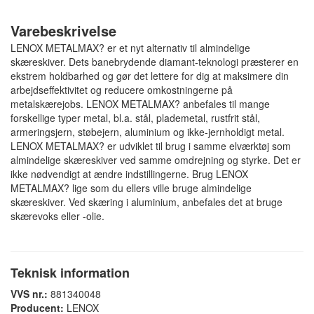
Varebeskrivelse
LENOX METALMAX? er et nyt alternativ til almindelige
skæreskiver. Dets banebrydende diamant-teknologi præsterer en
ekstrem holdbarhed og gør det lettere for dig at maksimere din
arbejdseffektivitet og reducere omkostningerne på
metalskærejobs. LENOX METALMAX? anbefales til mange
forskellige typer metal, bl.a. stål, plademetal, rustfrit stål,
armeringsjern, støbejern, aluminium og ikke-jernholdigt metal.
LENOX METALMAX? er udviklet til brug i samme elværktøj som
almindelige skæreskiver ved samme omdrejning og styrke. Det er
ikke nødvendigt at ændre indstillingerne. Brug LENOX
METALMAX? lige som du ellers ville bruge almindelige
skæreskiver. Ved skæring i aluminium, anbefales det at bruge
skærevoks eller -olie.
Teknisk information
VVS nr.:
881340048
Producent:
LENOX