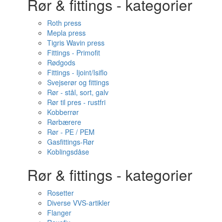
Rør & fittings - kategorier
Roth press
Mepla press
Tigris Wavin press
Fittings - Primofit
Rødgods
Fittings - Ijoint/Isiflo
Svejserør og fittings
Rør - stål, sort, galv
Rør til pres - rustfri
Kobberrør
Rørbærere
Rør - PE / PEM
Gasfittings-Rør
Koblingsdåse
Rør & fittings - kategorier
Rosetter
Diverse VVS-artikler
Flanger