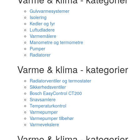
Gulvvarmesystemer
Isolering
Kedler og fyr
Luftudladere
Varmemålere
Manometre og termometre
Pumper
Radiatorer
Varme & klima - kategorier
Radiatorventiler og termostater
Sikkerhedsventiler
Bosch EasyControl CT200
Snavsamlere
Temperaturkontrol
Varmepumper
Varmepumper tilbehør
Varmevekslere
Varme & klima - kategorier