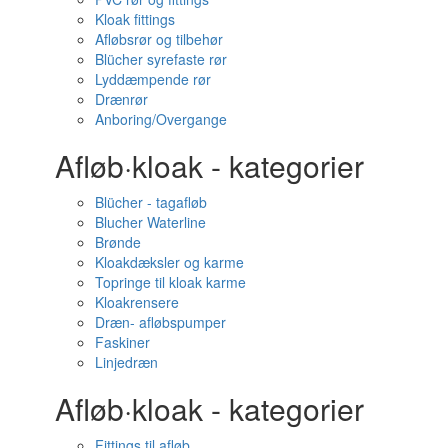
Kloak fittings
Afløbsrør og tilbehør
Blücher syrefaste rør
Lyddæmpende rør
Drænrør
Anboring/Overgange
Afløb·kloak - kategorier
Blücher - tagafløb
Blucher Waterline
Brønde
Kloakdæksler og karme
Topringe til kloak karme
Kloakrensere
Dræn- afløbspumper
Faskiner
Linjedræn
Afløb·kloak - kategorier
Fittings til afløb