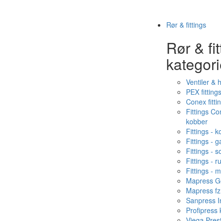
Rør & fittings
Rør & fit
kategori
Ventiler & 
PEX fitting
Conex fitti
Fittings C
kobber
Fittings - 
Fittings - g
Fittings - s
Fittings - ru
Fittings - 
Mapress Ge
Mapress fz
Sanpress In
Profipress
Viega Pres