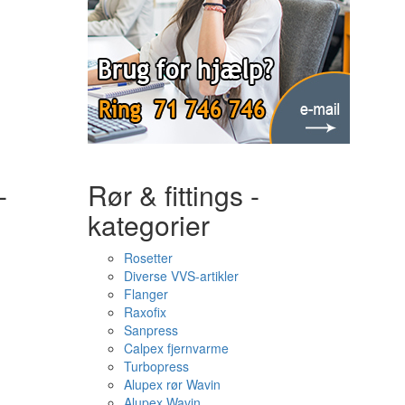
-
Rør & fittings -
kategorier
Rosetter
Diverse VVS-artikler
Flanger
Raxofix
Sanpress
Calpex fjernvarme
Turbopress
Alupex rør Wavin
Alupex Wavin