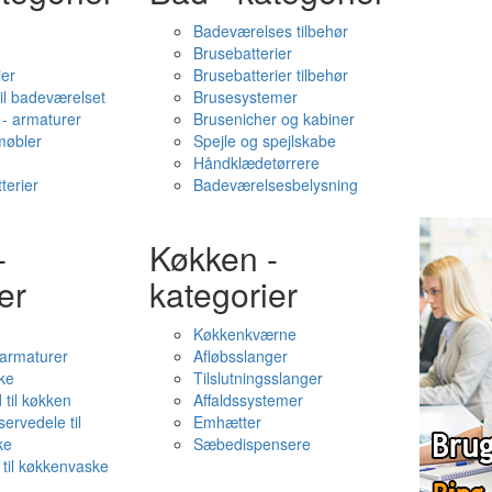
Badeværelses tilbehør
Brusebatterier
ier
Brusebatterier tilbehør
il badeværelset
Brusesystemer
- armaturer
Brusenicher og kabiner
øbler
Spejle og spejlskabe
Håndklædetørrere
terier
Badeværelsesbelysning
-
Køkken -
er
kategorier
Køkkenkværne
l armaturer
Afløbsslanger
ke
Tilslutningsslanger
 til køkken
Affaldssystemer
servedele til
Emhætter
ke
Sæbedispensere
 til køkkenvaske