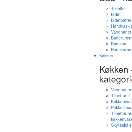
Toiletter
Bidet
Bidetbatter
Håndvask t
Vandhaner 
Baderumsm
Badekar
Badekarbat
Køkken
Køkken 
kategori
Vandhaner
Tilbehør ti
Køkkenvas
Pakketilbud
Tilbehør/re
køkkenvas
Skylleskåle