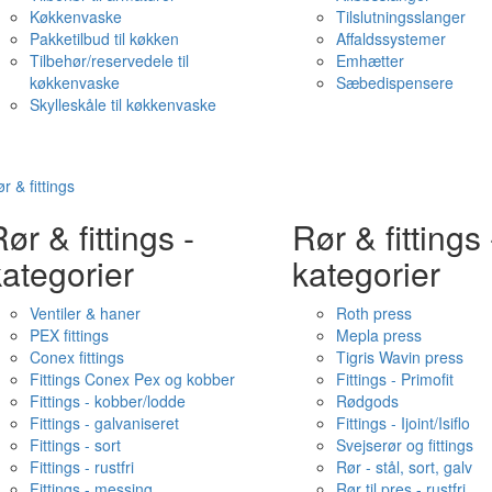
Køkkenvaske
Tilslutningsslanger
Pakketilbud til køkken
Affaldssystemer
Tilbehør/reservedele til
Emhætter
køkkenvaske
Sæbedispensere
Skylleskåle til køkkenvaske
r & fittings
ør & fittings -
Rør & fittings 
ategorier
kategorier
Ventiler & haner
Roth press
PEX fittings
Mepla press
Conex fittings
Tigris Wavin press
Fittings Conex Pex og kobber
Fittings - Primofit
Fittings - kobber/lodde
Rødgods
Fittings - galvaniseret
Fittings - Ijoint/Isiflo
Fittings - sort
Svejserør og fittings
Fittings - rustfri
Rør - stål, sort, galv
Fittings - messing
Rør til pres - rustfri