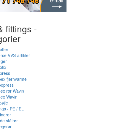
 fittings -
gorier
etter
rse VVS-artikler
nger
ofix
press
pex fjernvarme
bopress
pex rør Wavin
pex Wavin
bøjle
ings - PE / EL
indrør
de stålrør
ægsrør