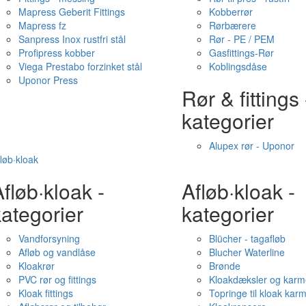
Mapress Geberit Fittings
Kobberrør
Mapress fz
Rørbærere
Sanpress Inox rustfri stål
Rør - PE / PEM
Profipress kobber
Gasfittings-Rør
Viega Prestabo forzinket stål
Koblingsdåse
Uponor Press
Rør & fittings 
kategorier
Alupex rør - Uponor
løb·kloak
fløb·kloak -
Afløb·kloak -
ategorier
kategorier
Vandforsyning
Blücher - tagafløb
Afløb og vandlåse
Blucher Waterline
Kloakrør
Brønde
PVC rør og fittings
Kloakdæksler og karm
Kloak fittings
Topringe til kloak kar