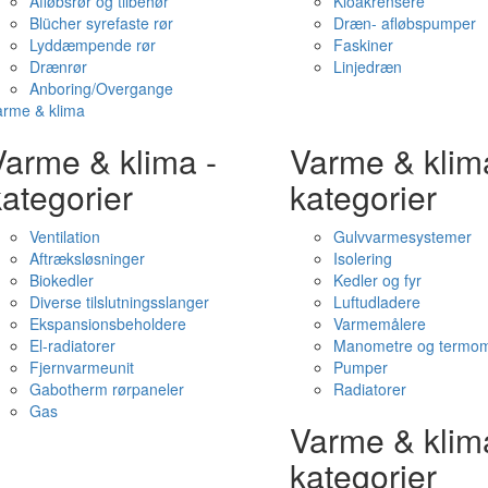
Afløbsrør og tilbehør
Kloakrensere
Blücher syrefaste rør
Dræn- afløbspumper
Lyddæmpende rør
Faskiner
Drænrør
Linjedræn
Anboring/Overgange
arme & klima
Varme & klima -
Varme & klim
ategorier
kategorier
Ventilation
Gulvvarmesystemer
Aftræksløsninger
Isolering
Biokedler
Kedler og fyr
Diverse tilslutningsslanger
Luftudladere
Ekspansionsbeholdere
Varmemålere
El-radiatorer
Manometre og termom
Fjernvarmeunit
Pumper
Gabotherm rørpaneler
Radiatorer
Gas
Varme & klim
kategorier