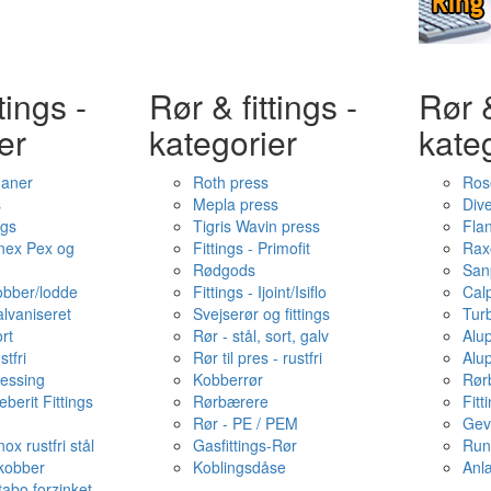
tings -
Rør & fittings -
Rør &
er
kategorier
kate
haner
Roth press
Ros
s
Mepla press
Dive
ngs
Tigris Wavin press
Fla
onex Pex og
Fittings - Primofit
Rax
Rødgods
San
kobber/lodde
Fittings - Ijoint/Isiflo
Cal
alvaniseret
Svejserør og fittings
Tur
ort
Rør - stål, sort, galv
Alu
stfri
Rør til pres - rustfri
Alu
messing
Kobberrør
Rør
berit Fittings
Rørbærere
Fitt
Rør - PE / PEM
Gev
ox rustfri stål
Gasfittings-Rør
Run
 kobber
Koblingsdåse
Anl
tabo forzinket