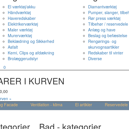
El værktøj/akku
Diamantværktøj
Håndværktøj
Pumper, slanger, tilbe
Haveredskaber
Rør press værktøj
Elektrikerværktøj
Tilbehør / reservedele
Maler værktøj
Anlæg og have
Murerværktøj
Beslag og befæstelse
Beklædning og Sikkerhed
Rengørings- og
Asfalt
skurvognsartikler
Kemi, Clips og afdækning
Redskaber til vinter
Brolæggerudstyr
Diverse
v
0
ARER I KURVEN
0,00
urven »
og Facade
Ventilation - klima
El artikler
Reservedele
tegorier
Bad - kategorier