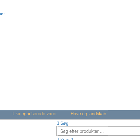
hør
Ukategoriserede varer
Have og landskab
Søg
0
Kurv