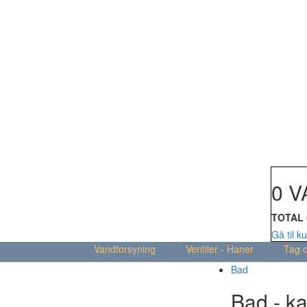
Din kur
0 V
TOTAL
Gå til k
Vandforsyning
Ventiler - Haner
Tag 
Bad
Bad - ka