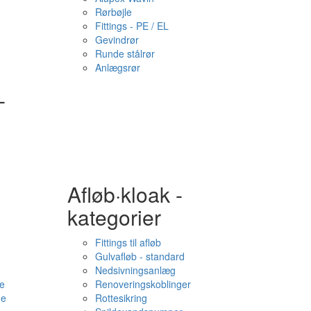
Rørbøjle
Fittings - PE / EL
Gevindrør
Runde stålrør
Anlægsrør
-
Afløb·kloak -
kategorier
Fittings til afløb
Gulvafløb - standard
Nedsivningsanlæg
e
Renoveringskoblinger
me
Rottesikring