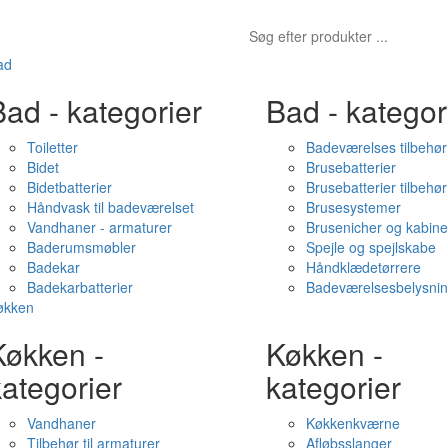
ad
ad - kategorier
Bad - kategor
Toiletter
Badeværelses tilbehør
Bidet
Brusebatterier
Bidetbatterier
Brusebatterier tilbehør
Håndvask til badeværelset
Brusesystemer
Vandhaner - armaturer
Brusenicher og kabine
Baderumsmøbler
Spejle og spejlskabe
Badekar
Håndklædetørrere
Badekarbatterier
Badeværelsesbelysni
økken
Køkken -
Køkken -
ategorier
kategorier
Vandhaner
Køkkenkværne
Tilbehør til armaturer
Afløbsslanger