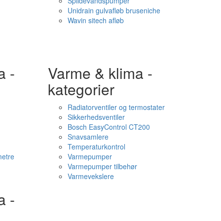
Spildevandspumper
Unidrain gulvafløb bruseniche
Wavin sitech afløb
a -
Varme & klima -
kategorier
Radiatorventiler og termostater
Sikkerhedsventiler
Bosch EasyControl CT200
Snavsamlere
Temperaturkontrol
etre
Varmepumper
Varmepumper tilbehør
Varmevekslere
a -