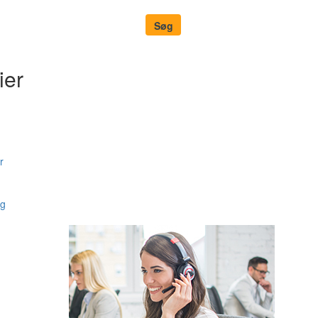
ier
r
ng