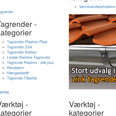
Varmtvandsbeholdere
agrender
Tagrender -
ategorier
Tagrender Plastmo Plast
Tagrender Zink
Tagrender Kobber
Lindab Rainline Tagrender
Tagrende Plastmo - stål plus
Rendejern
Hængselsstift
Tagrende Tilbehør
rktøj
ærktøj -
Værktøj -
ategorier
kategorier