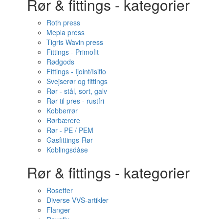
Rør & fittings - kategorier
Roth press
Mepla press
Tigris Wavin press
Fittings - Primofit
Rødgods
Fittings - Ijoint/Isiflo
Svejserør og fittings
Rør - stål, sort, galv
Rør til pres - rustfri
Kobberrør
Rørbærere
Rør - PE / PEM
Gasfittings-Rør
Koblingsdåse
Rør & fittings - kategorier
Rosetter
Diverse VVS-artikler
Flanger