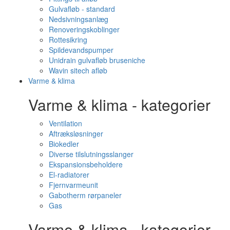
Gulvafløb - standard
Nedsivningsanlæg
Renoveringskoblinger
Rottesikring
Spildevandspumper
Unidrain gulvafløb bruseniche
Wavin sitech afløb
Varme & klima
Varme & klima - kategorier
Ventilation
Aftræksløsninger
Biokedler
Diverse tilslutningsslanger
Ekspansionsbeholdere
El-radiatorer
Fjernvarmeunit
Gabotherm rørpaneler
Gas
Varme & klima - kategorier