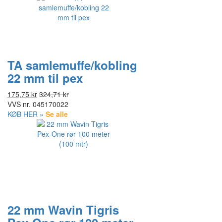
TA samlemuffe/kobling
22 mm til pex
175,75 kr
324,71 kr
VVS nr.
045170022
KØB HER »
Se alle
22 mm Wavin Tigris