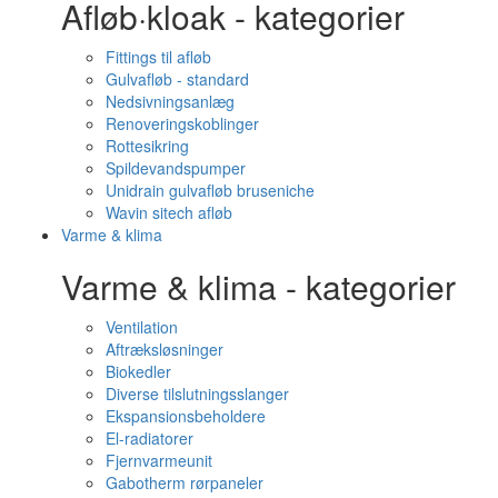
Afløb·kloak - kategorier
Fittings til afløb
Gulvafløb - standard
Nedsivningsanlæg
Renoveringskoblinger
Rottesikring
Spildevandspumper
Unidrain gulvafløb bruseniche
Wavin sitech afløb
Varme & klima
Varme & klima - kategorier
Ventilation
Aftræksløsninger
Biokedler
Diverse tilslutningsslanger
Ekspansionsbeholdere
El-radiatorer
Fjernvarmeunit
Gabotherm rørpaneler