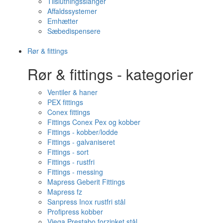
Tilslutningsslanger
Affaldssystemer
Emhætter
Sæbedispensere
Rør & fittings
Rør & fittings - kategorier
Ventiler & haner
PEX fittings
Conex fittings
Fittings Conex Pex og kobber
Fittings - kobber/lodde
Fittings - galvaniseret
Fittings - sort
Fittings - rustfri
Fittings - messing
Mapress Geberit Fittings
Mapress fz
Sanpress Inox rustfri stål
Profipress kobber
Viega Prestabo forzinket stål