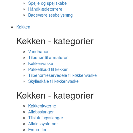
Spejle og spejlskabe
Håndklædetørrere
Badeværelsesbelysning
Køkken
Køkken - kategorier
Vandhaner
Tilbehør til armaturer
Køkkenvaske
Pakketilbud til køkken
Tilbehør/reservedele til køkkenvaske
Skylleskåle til køkkenvaske
Køkken - kategorier
Køkkenkværne
Afløbsslanger
Tilslutningsslanger
Affaldssystemer
Emhætter