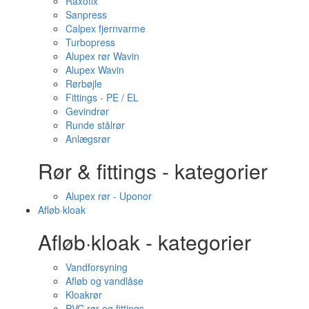
Raxofix
Sanpress
Calpex fjernvarme
Turbopress
Alupex rør Wavin
Alupex Wavin
Rørbøjle
Fittings - PE / EL
Gevindrør
Runde stålrør
Anlægsrør
Rør & fittings - kategorier
Alupex rør - Uponor
Afløb·kloak
Afløb·kloak - kategorier
Vandforsyning
Afløb og vandlåse
Kloakrør
PVC rør og fittings