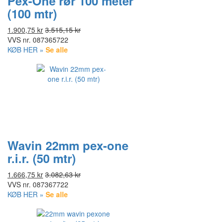
Pex-One rør 100 meter
(100 mtr)
1.900,75 kr
3.515,15 kr
VVS nr.
087365722
KØB HER »
Se alle
Wavin 22mm pex-one
r.i.r. (50 mtr)
1.666,75 kr
3.082,63 kr
VVS nr.
087367722
KØB HER »
Se alle