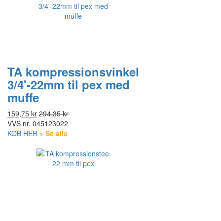
TA kompressionsvinkel
3/4'-22mm til pex med
muffe
159,75 kr
294,35 kr
VVS nr.
045123022
KØB HER »
Se alle