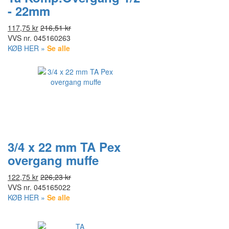
- 22mm
117,75 kr
216,51 kr
VVS nr.
045160263
KØB HER »
Se alle
3/4 x 22 mm TA Pex
overgang muffe
122,75 kr
226,23 kr
VVS nr.
045165022
KØB HER »
Se alle