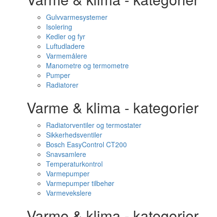
Gulvvarmesystemer
Isolering
Kedler og fyr
Luftudladere
Varmemålere
Manometre og termometre
Pumper
Radiatorer
Varme & klima - kategorier
Radiatorventiler og termostater
Sikkerhedsventiler
Bosch EasyControl CT200
Snavsamlere
Temperaturkontrol
Varmepumper
Varmepumper tilbehør
Varmevekslere
Varme & klima - kategorier