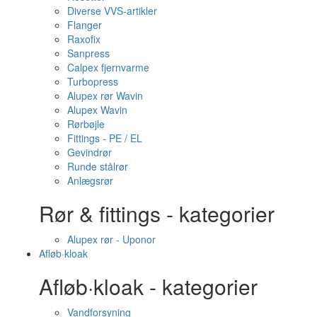
Diverse VVS-artikler
Flanger
Raxofix
Sanpress
Calpex fjernvarme
Turbopress
Alupex rør Wavin
Alupex Wavin
Rørbøjle
Fittings - PE / EL
Gevindrør
Runde stålrør
Anlægsrør
Rør & fittings - kategorier
Alupex rør - Uponor
Afløb·kloak
Afløb·kloak - kategorier
Vandforsyning