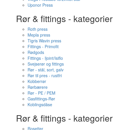
Uponor Press
Rør & fittings - kategorier
Roth press
Mepla press
Tigris Wavin press
Fittings - Primofit
Rødgods
Fittings - Ijoint/Isiflo
Svejserør og fittings
Rør - stål, sort, galv
Rør til pres - rustfri
Kobberrør
Rørbærere
Rør - PE / PEM
Gasfittings-Rør
Koblingsdåse
Rør & fittings - kategorier
Rosetter