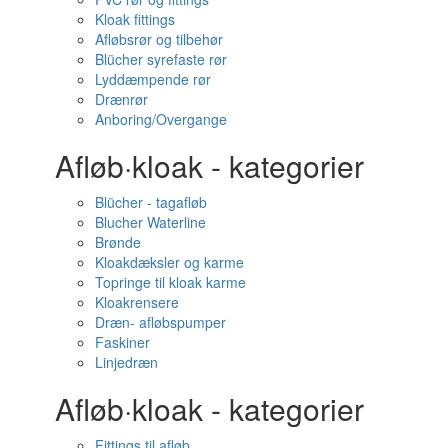
Kloak fittings
Afløbsrør og tilbehør
Blücher syrefaste rør
Lyddæmpende rør
Drænrør
Anboring/Overgange
Afløb·kloak - kategorier
Blücher - tagafløb
Blucher Waterline
Brønde
Kloakdæksler og karme
Topringe til kloak karme
Kloakrensere
Dræn- afløbspumper
Faskiner
Linjedræn
Afløb·kloak - kategorier
Fittings til afløb