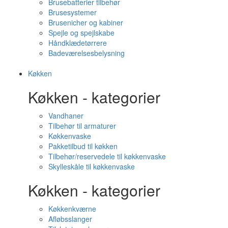
Brusebatterier tilbehør
Brusesystemer
Brusenicher og kabiner
Spejle og spejlskabe
Håndklædetørrere
Badeværelsesbelysning
Køkken
Køkken - kategorier
Vandhaner
Tilbehør til armaturer
Køkkenvaske
Pakketilbud til køkken
Tilbehør/reservedele til køkkenvaske
Skylleskåle til køkkenvaske
Køkken - kategorier
Køkkenkværne
Afløbsslanger