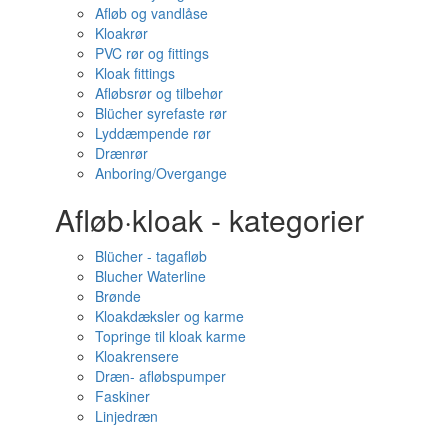
Afløb og vandlåse
Kloakrør
PVC rør og fittings
Kloak fittings
Afløbsrør og tilbehør
Blücher syrefaste rør
Lyddæmpende rør
Drænrør
Anboring/Overgange
Afløb·kloak - kategorier
Blücher - tagafløb
Blucher Waterline
Brønde
Kloakdæksler og karme
Topringe til kloak karme
Kloakrensere
Dræn- afløbspumper
Faskiner
Linjedræn