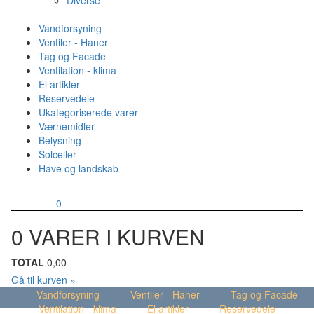
Diverse
Vandforsyning
Ventiler - Haner
Tag og Facade
Ventilation - klima
El artikler
Reservedele
Ukategoriserede varer
Værnemidler
Belysning
Solceller
Have og landskab
MENU
Din kurv
0
0 VARER I KURVEN
TOTAL
0,00
Gå til kurven »
Vandforsyning
Ventiler - Haner
Tag og Facade
Ventilation - klima
El artikler
Reservedele