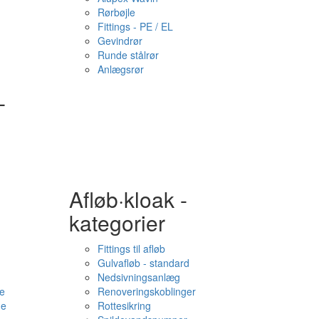
Rørbøjle
Fittings - PE / EL
Gevindrør
Runde stålrør
Anlægsrør
-
Afløb·kloak -
kategorier
Fittings til afløb
Gulvafløb - standard
Nedsivningsanlæg
e
Renoveringskoblinger
me
Rottesikring