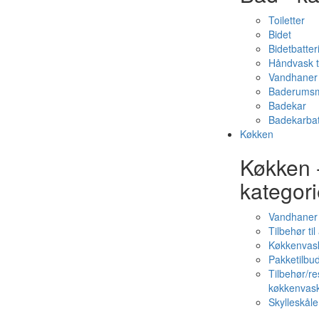
Toiletter
Bidet
Bidetbatter
Håndvask t
Vandhaner 
Baderumsm
Badekar
Badekarbat
Køkken
Køkken 
kategori
Vandhaner
Tilbehør ti
Køkkenvas
Pakketilbud
Tilbehør/re
køkkenvas
Skylleskåle