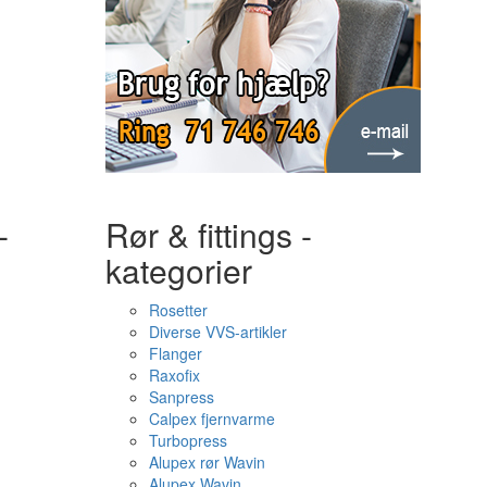
-
Rør & fittings -
kategorier
Rosetter
Diverse VVS-artikler
Flanger
Raxofix
Sanpress
Calpex fjernvarme
Turbopress
Alupex rør Wavin
Alupex Wavin