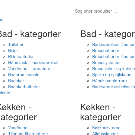
ad
ad - kategorier
Bad - kategor
Toiletter
Badeværelses tilbehør
Bidet
Brusebatterier
Bidetbatterier
Brusebatterier tilbehør
Håndvask til badeværelset
Brusesystemer
Vandhaner - armaturer
Brusenicher og kabine
Baderumsmøbler
Spejle og spejlskabe
Badekar
Håndklædetørrere
Badekarbatterier
Badeværelsesbelysni
økken
Køkken -
Køkken -
ategorier
kategorier
Vandhaner
Køkkenkværne
Tilbehør til armaturer
Afløbsslanger