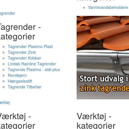
Varmtvandsbeholdere
agrender
Tagrender -
ategorier
Tagrender Plastmo Plast
Tagrender Zink
Tagrender Kobber
Lindab Rainline Tagrender
Tagrende Plastmo - stål plus
Rendejern
Hængselsstift
Tagrende Tilbehør
rktøj
ærktøj -
Værktøj -
ategorier
kategorier