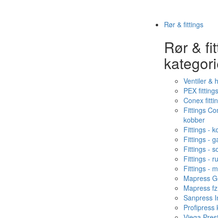
Rør & fittings
Rør & fit
kategori
Ventiler & 
PEX fitting
Conex fitti
Fittings C
kobber
Fittings - 
Fittings - g
Fittings - s
Fittings - ru
Fittings - 
Mapress Ge
Mapress fz
Sanpress In
Profipress
Viega Pres