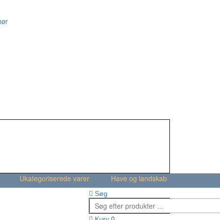
hør
Ukategoriserede varer
Have og landskab
Søg
0
Kurv