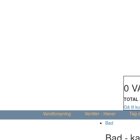
Din kur
0 V
TOTAL
Gå til k
Vandforsyning
Ventiler - Haner
Tag 
Bad
Bad - ka