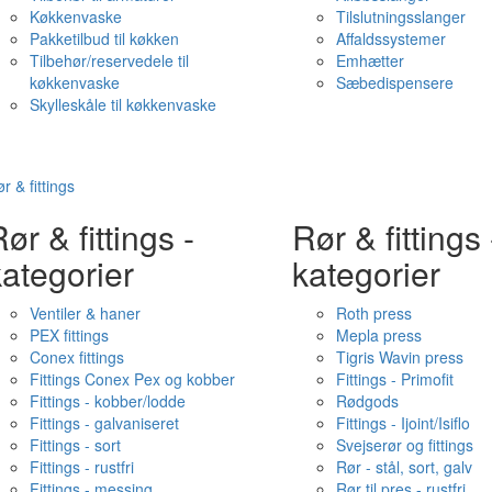
Køkkenvaske
Tilslutningsslanger
Pakketilbud til køkken
Affaldssystemer
Tilbehør/reservedele til
Emhætter
køkkenvaske
Sæbedispensere
Skylleskåle til køkkenvaske
r & fittings
ør & fittings -
Rør & fittings 
ategorier
kategorier
Ventiler & haner
Roth press
PEX fittings
Mepla press
Conex fittings
Tigris Wavin press
Fittings Conex Pex og kobber
Fittings - Primofit
Fittings - kobber/lodde
Rødgods
Fittings - galvaniseret
Fittings - Ijoint/Isiflo
Fittings - sort
Svejserør og fittings
Fittings - rustfri
Rør - stål, sort, galv
Fittings - messing
Rør til pres - rustfri