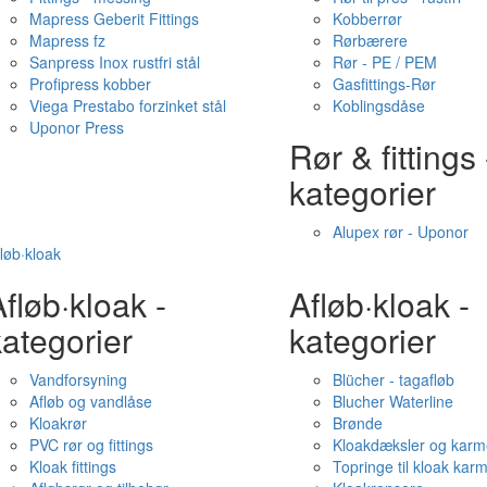
Mapress Geberit Fittings
Kobberrør
Mapress fz
Rørbærere
Sanpress Inox rustfri stål
Rør - PE / PEM
Profipress kobber
Gasfittings-Rør
Viega Prestabo forzinket stål
Koblingsdåse
Uponor Press
Rør & fittings 
kategorier
Alupex rør - Uponor
løb·kloak
fløb·kloak -
Afløb·kloak -
ategorier
kategorier
Vandforsyning
Blücher - tagafløb
Afløb og vandlåse
Blucher Waterline
Kloakrør
Brønde
PVC rør og fittings
Kloakdæksler og karm
Kloak fittings
Topringe til kloak kar