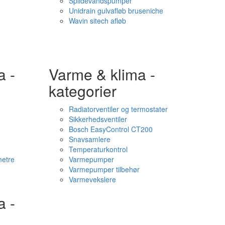
Spildevandspumper
Unidrain gulvafløb bruseniche
Wavin sitech afløb
a -
Varme & klima -
kategorier
Radiatorventiler og termostater
Sikkerhedsventiler
Bosch EasyControl CT200
Snavsamlere
Temperaturkontrol
etre
Varmepumper
Varmepumper tilbehør
Varmevekslere
a -