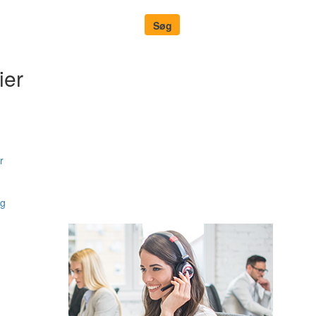
ier
r
ng