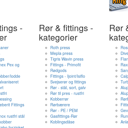
tings -
Rør & fittings -
Rør &
er
kategorier
kate
haner
Roth press
Ros
s
Mepla press
Dive
ngs
Tigris Wavin press
Fla
onex Pex og
Fittings - Primofit
Rax
Rødgods
San
kobber/lodde
Fittings - Ijoint/Isiflo
Cal
alvaniseret
Svejserør og fittings
Tur
ort
Rør - stål, sort, galv
Alu
stfri
Rør til pres - rustfri
Alu
messing
Kobberrør
Rør
berit Fittings
Rørbærere
Fitt
Rør - PE / PEM
Gev
ox rustfri stål
Gasfittings-Rør
Run
 kobber
Koblingsdåse
Anl
tabo forzinket