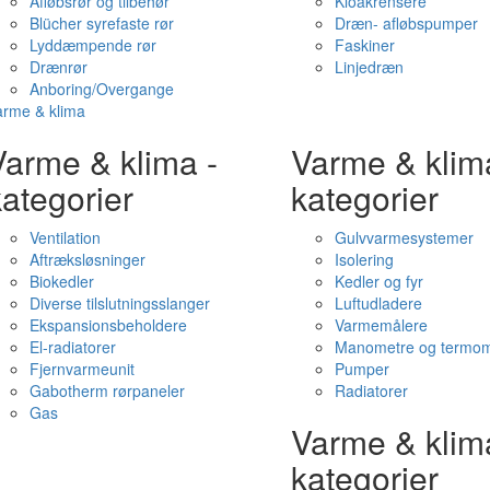
Afløbsrør og tilbehør
Kloakrensere
Blücher syrefaste rør
Dræn- afløbspumper
Lyddæmpende rør
Faskiner
Drænrør
Linjedræn
Anboring/Overgange
arme & klima
Varme & klima -
Varme & klim
ategorier
kategorier
Ventilation
Gulvvarmesystemer
Aftræksløsninger
Isolering
Biokedler
Kedler og fyr
Diverse tilslutningsslanger
Luftudladere
Ekspansionsbeholdere
Varmemålere
El-radiatorer
Manometre og termom
Fjernvarmeunit
Pumper
Gabotherm rørpaneler
Radiatorer
Gas
Varme & klim
kategorier