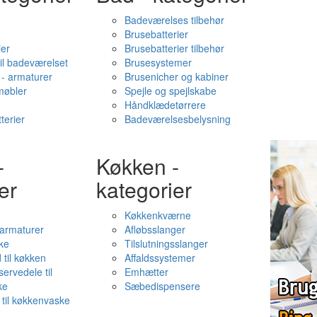
Badeværelses tilbehør
Brusebatterier
ier
Brusebatterier tilbehør
il badeværelset
Brusesystemer
- armaturer
Brusenicher og kabiner
øbler
Spejle og spejlskabe
Håndklædetørrere
terier
Badeværelsesbelysning
-
Køkken -
er
kategorier
Køkkenkværne
l armaturer
Afløbsslanger
ke
Tilslutningsslanger
 til køkken
Affaldssystemer
servedele til
Emhætter
ke
Sæbedispensere
 til køkkenvaske