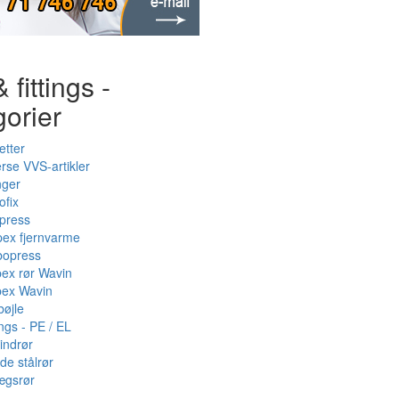
 fittings -
gorier
etter
rse VVS-artikler
nger
ofix
press
pex fjernvarme
bopress
pex rør Wavin
pex Wavin
bøjle
ings - PE / EL
indrør
de stålrør
ægsrør