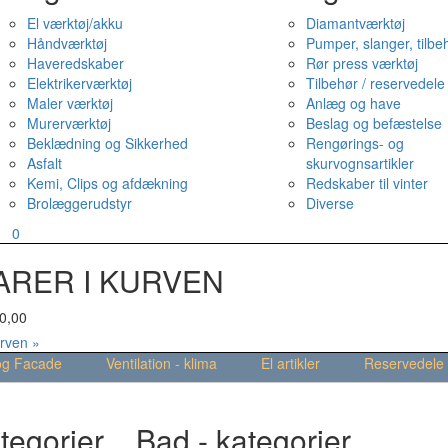
El værktøj/akku
Diamantværktøj
Håndværktøj
Pumper, slanger, tilbe
Haveredskaber
Rør press værktøj
Elektrikerværktøj
Tilbehør / reservedele
Maler værktøj
Anlæg og have
Murerværktøj
Beslag og befæstelse
Beklædning og Sikkerhed
Rengørings- og
Asfalt
skurvognsartikler
Kemi, Clips og afdækning
Redskaber til vinter
Brolæggerudstyr
Diverse
v
0
ARER I KURVEN
0,00
urven »
og Facade
Ventilation - klima
El artikler
Reservedele
tegorier
Bad - kategorier